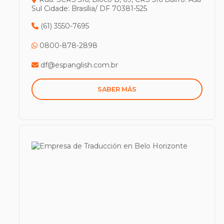
Sul
Cidade: Brasília/ DF
70381-525
(61) 3550-7695
0800-878-2898
df@espanglish.com.br
SABER MÁS