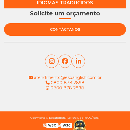
IDIOMAS TRADUCIDOS
Solicite um orçamento
CONTÁCTANOS
atendimento@espanglish.com.br
0800-878-2898
0800-878-2898
Copyright © Espanglish. (Lei 9610 de 19/02/1998)
W3C
W3C