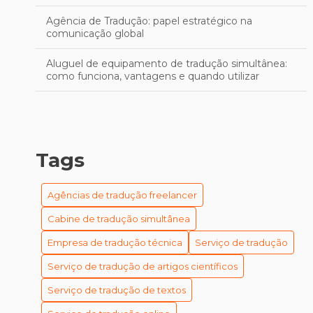
Agência de Tradução: papel estratégico na
comunicação global
Aluguel de equipamento de tradução simultânea:
como funciona, vantagens e quando utilizar
Aprimore sua Escrita em Inglês: Técnicas Eficazes
para uma Revisão Profissional
As Melhores Empresas de Tradução em Porto Alegre
Tags
para se Destacar no Mercado
As Melhores Empresas de Tradução em Porto Alegre
Agências de tradução freelancer
para Seu Negócio
Cabine de tradução simultânea
As Melhores Empresas de Tradução em Porto Alegre
Empresa de tradução técnica
Serviço de tradução
Para Suas Necessidades
Serviço de tradução de artigos científicos
Cabines de Tradução Simultânea: Guia Completo para
Garantir Comunicação Eficiente em Eventos
Serviço de tradução de textos
Internacionais