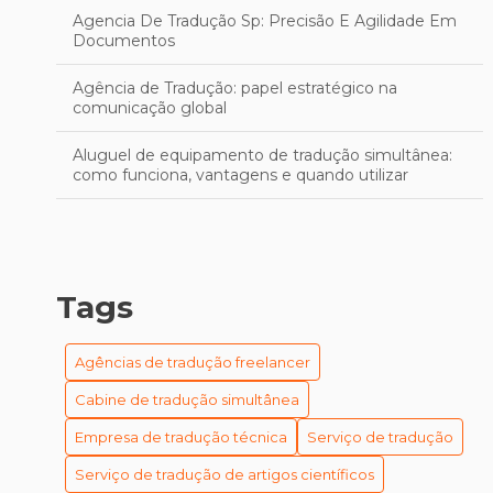
Agencia De Tradução Sp: Precisão E Agilidade Em
Documentos
Agência de Tradução: papel estratégico na
comunicação global
Aluguel de equipamento de tradução simultânea:
como funciona, vantagens e quando utilizar
Aprimore sua Escrita em Inglês: Técnicas Eficazes
para uma Revisão Profissional
As Melhores Empresas de Tradução em Porto Alegre
Tags
para se Destacar no Mercado
As Melhores Empresas de Tradução em Porto Alegre
Agências de tradução freelancer
para Seu Negócio
Cabine de tradução simultânea
As Melhores Empresas de Tradução em Porto Alegre
Empresa de tradução técnica
Serviço de tradução
Para Suas Necessidades
Serviço de tradução de artigos científicos
Cabines de Tradução Simultânea: Guia Completo para