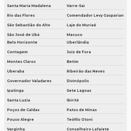
Santa Maria Madalena
Varre-Sai
Empresa de tradução de documentos
Rio das Flores
Comendador Levy Gasparian
Empresa tradução espanhol
São Sebastião do Alto
Laje do Muriaé
Empresa de tradução especializada
São José de Ubá
Macuco
Empresa de tradução especializada em brasília
Belo Horizonte
Uberlândia
Empresa de tradução especializada em recife
Contagem
Juiz de Fora
Empresa de tradução para eventos
Montes Claros
Betim
Uberaba
Ribeirão das Neves
Empresa de tradução em ingles
Governador Valadares
Divinópolis
Empresa de tradução ingles portugues
Ipatinga
Sete Lagoas
Empresa tradução japonês
Santa Luzia
Ibirité
Empresa de tradução juramentada
Poços de Caldas
Patos de Minas
Empresa de tradução juramentada para diplomas
Pouso Alegre
Teófilo Otoni
Empresa de tradução juramentada para diplomas em brasília
Varginha
Conselheiro Lafaiete