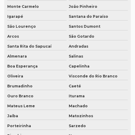
Monte Carmelo
João Pinheiro
Empresa tradução site
Igarapé
Santana do Paraíso
Empresa de tradução de sites em inglês
São Lourenço
Santos Dumont
Empresa de tradução sp
Arcos
São Gotardo
Empresa de tradução técnica
Santa Rita do Sapucaí
Andradas
Empresa de tradução técnica em inglês
Almenara
Salinas
Empresa de tradução de textos
Boa Esperança
Capelinha
Empresa tradutora juramentada
Oliveira
Visconde do Rio Branco
Empresa tradutora juramentada em brasília
Brumadinho
Caeté
Ouro Branco
Iturama
Empresa tradutora juramentada em recife
Mateus Leme
Machado
Empresa de tradutores juramentados
Jaíba
Matozinhos
Empresa de tradutores juramentados em brasília
Porteirinha
Sarzedo
Empresa de tradutores juramentados em fortaleza