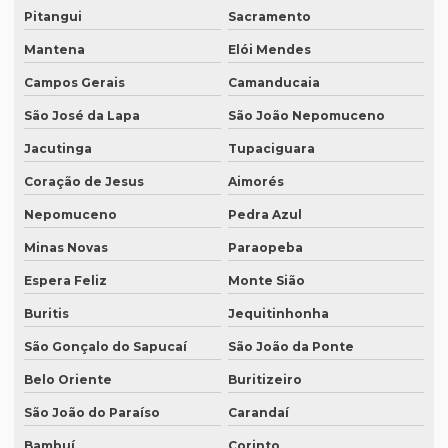
Pitangui
Sacramento
Equipamento de tradução simultânea portátil
Mantena
Elói Mendes
Equipamento tradução simultanea preço
Campos Gerais
Camanducaia
Equipamentos para interpretação simultânea
São José da Lapa
São João Nepomuceno
Equipamentos necessários para tradução simultânea
Jacutinga
Tupaciguara
Equipamentos de tradução simultânea sp
Coração de Jesus
Aimorés
Nepomuceno
Pedra Azul
Interpretação simultânea
Minas Novas
Paraopeba
Intérprete alemão profissional
Espera Feliz
Monte Sião
Intérprete chinês português
Buritis
Jequitinhonha
Intérprete para congressos
São Gonçalo do Sapucaí
São João da Ponte
Intérprete consecutivo
Belo Oriente
Buritizeiro
Intérprete de coreano em são paulo
São João do Paraíso
Carandaí
Intérprete de espanhol em brasília
Bambuí
Corinto