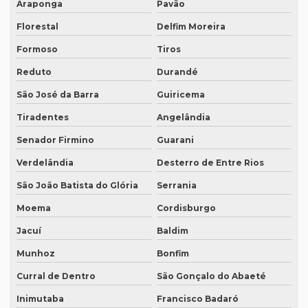
Araponga
Pavão
Quanto custa uma tradução juramentada em francês
Florestal
Delfim Moreira
Quanto custa uma tradução juramentada em italiano
Formoso
Tiros
Quem faz tradução de artigos científicos
Reduto
Durandé
Quem faz tradução juramentada em mg
São José da Barra
Guiricema
Quem faz tradução simultânea teams
Tiradentes
Angelândia
Quem faz transcrição de áudio em portugues
Senador Firmino
Guarani
Rádios para tradução simultânea
Verdelândia
Desterro de Entre Rios
São João Batista do Glória
Serrania
Revisão de artigos científicos
Moema
Cordisburgo
Revisão gramatical profissional
Jacuí
Baldim
Revisão em ingles
Munhoz
Bonfim
Revisão em ingles tradução
Curral de Dentro
São Gonçalo do Abaeté
Revisão de manuscritos literários
Inimutaba
Francisco Badaró