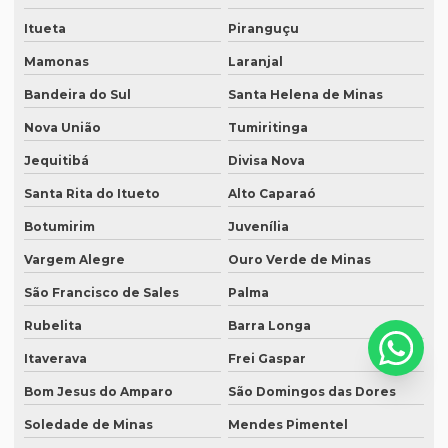
Serviço de tradução campinas
Itueta
Piranguçu
Mamonas
Laranjal
Serviço de tradução certificada
Bandeira do Sul
Santa Helena de Minas
Serviço de tradução de curriculum profissional
Nova União
Tumiritinga
Serviço de tradução de documentos
Jequitibá
Divisa Nova
Serviço de tradução para espanhol
Santa Rita do Itueto
Alto Caparaó
Serviço de tradução para eventos
Botumirim
Juvenília
Serviço tradução inglês
Vargem Alegre
Ouro Verde de Minas
Serviço de tradução de inglês para português
São Francisco de Sales
Palma
Serviço de tradução e interpretação
Rubelita
Barra Longa
Serviço de tradução juramentada
Itaverava
Frei Gaspar
Serviço de tradução jurídica
Bom Jesus do Amparo
São Domingos das Dores
Serviço de tradução literária
Soledade de Minas
Mendes Pimentel