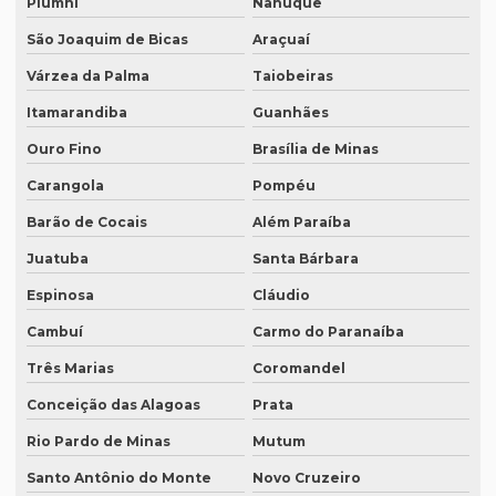
Piumhi
Nanuque
Empresa de transcrição de audio
São Joaquim de Bicas
Araçuaí
Empresas especializadas em tradução
Várzea da Palma
Taiobeiras
Empresas que fazem tradução
Itamarandiba
Guanhães
Empresas que fazem tradução juramentada
Ouro Fino
Brasília de Minas
Empresas que fazem tradução técnica
Carangola
Pompéu
Empresas que prestam serviço de tradução
Barão de Cocais
Além Paraíba
Empresas de tradução de artigos científicos em inglês
Juatuba
Santa Bárbara
Espinosa
Cláudio
Empresas de tradução em curitiba
Cambuí
Carmo do Paranaíba
Empresas de tradução online
Três Marias
Coromandel
Empresas de tradução porto alegre
Conceição das Alagoas
Prata
Empresas de transcrição
Rio Pardo de Minas
Mutum
Empresas de transcrição de áudio para -texto
Santo Antônio do Monte
Novo Cruzeiro
Equipamento para tradução simultanea