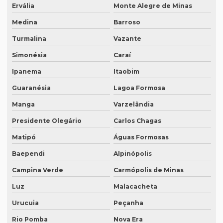
Intérprete mandarim português
Ervália
Monte Alegre de Minas
Intérprete de negócios
Medina
Barroso
Intérprete para palestras
Turmalina
Vazante
Simonésia
Caraí
Intérprete português chinês
Ipanema
Itaobim
Intérprete português inglês profissional
Guaranésia
Lagoa Formosa
Intérprete português japonês
Manga
Varzelândia
Intérprete português mandarim
Presidente Olegário
Carlos Chagas
Intérprete profissional coreano português
Matipó
Águas Formosas
Intérprete profissional em eventos
Baependi
Alpinópolis
Intérprete profissional de francês
Campina Verde
Carmópolis de Minas
Intérprete profissional de japonês
Luz
Malacacheta
Intérprete remoto
Urucuia
Peçanha
Intérprete para reuniões
Rio Pomba
Nova Era