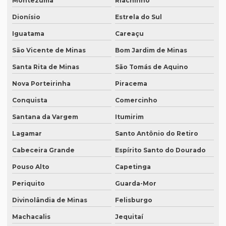
Montezuma
Riachinho
Revisão de textos em português
Dionísio
Estrela do Sul
Revisão de textos técnicos
Iguatama
Careaçu
Revisão de trabalhos acadêmicos
São Vicente de Minas
Bom Jardim de Minas
Serviço de degravação de audio
Santa Rita de Minas
São Tomás de Aquino
Nova Porteirinha
Piracema
Serviço de degravação de áudio em texto
Conquista
Comercinho
Serviço de degravação em espanhol
Santana da Vargem
Itumirim
Serviço de intérprete inglês espanhol
Lagamar
Santo Antônio do Retiro
Serviço de intérpretes de idiomas
Cabeceira Grande
Espírito Santo do Dourado
Serviço de legendagem
Pouso Alto
Capetinga
Serviço de legendagem de vídeos
Periquito
Guarda-Mor
Serviço de revisão de artigos científicos
Divinolândia de Minas
Felisburgo
Serviço de revisão gramatical profissional
Machacalis
Jequitaí