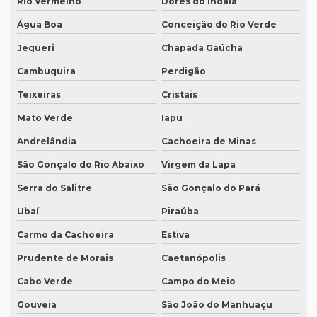
Rio Vermelho
Dores do Indaiá
Onde fazer tradução em campinas
Água Boa
Conceição do Rio Verde
Onde fazer tradução em curitiba
Jequeri
Chapada Gaúcha
Onde fazer tradução em fortaleza
Cambuquira
Perdigão
Onde fazer tradução de inglês jurídico
Teixeiras
Cristais
Onde fazer tradução juramentada em brasília
Mato Verde
Iapu
Onde fazer tradução juramentada no rio de janeiro
Andrelândia
Cachoeira de Minas
Onde fazer tradução juramentada no rj
São Gonçalo do Rio Abaixo
Virgem da Lapa
Onde fazer tradução juramentada em porto alegre
Serra do Salitre
São Gonçalo do Pará
Ubaí
Piraúba
Onde fazer tradução juramentada em recife
Carmo da Cachoeira
Estiva
Onde fazer tradução juramentada em sp
Prudente de Morais
Caetanópolis
Onde fazer tradução em porto alegre
Cabo Verde
Campo do Meio
Onde fazer transcrição de áudio para texto
Gouveia
São João do Manhuaçu
Orçamento inglês tradução