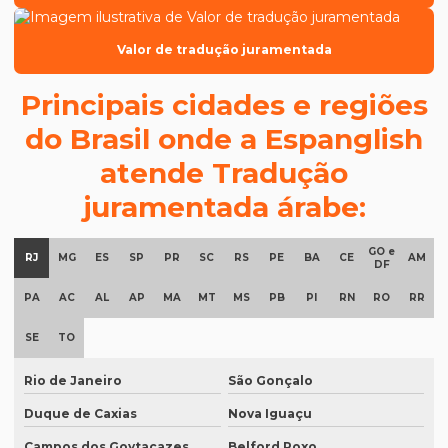
Como traduzir um documento pdf
Valor de tradução juramentada
Cotar preço de tradução
Degravação inglês
Principais cidades e regiões
Degravação judicial
do Brasil onde a Espanglish
atende Tradução
Degravação judicial de áudio
juramentada árabe:
Degravação tradução
Documentos para tradução juramentada
GO e
RJ
MG
ES
SP
PR
SC
RS
PE
BA
CE
AM
DF
Empresa de degravação de audiência
PA
AC
AL
AP
MA
MT
MS
PB
PI
RN
RO
RR
Empresa de degravação de audiência em brasília
SE
TO
Empresa de degravação de vídeo
Empresa de degravação de vídeo em BH
Rio de Janeiro
São Gonçalo
Duque de Caxias
Nova Iguaçu
Empresa de degravação de vídeo em campinas
Campos dos Goytacazes
Belford Roxo