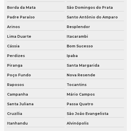
Intérprete para seminários
Borda da Mata
São Domingos do Prata
Padre Paraíso
Santo Antônio do Amparo
Intérprete simultâneo em bh
Arinos
Resplendor
Intérprete simultâneo espanhol em bh
Lima Duarte
Itacarambi
Intérprete simultâneo espanhol rio de janeiro
Cássia
Bom Sucesso
Intérprete simultâneo inglês em bh
Perdizes
Ipaba
Intérprete simultâneo inglês rj
Piranga
Santa Margarida
Intérprete de videoconferência
Poço Fundo
Nova Resende
Intérprete para webinars
Raposos
Tocantins
Intérprete para workshops
Campanha
Mário Campos
Intérpretes para conferências
Santa Juliana
Passa Quatro
Intérpretes para eventos corporativos
Cruzília
São João Evangelista
Lauda de tradução
Itanhandu
Alvinópolis