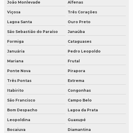
João Monlevade
Alfenas
Empresa de tradução de patentes em porto alegre
Viçosa
Três Corações
Empresa de tradução profissional
Lagoa Santa
Ouro Preto
Empresa tradução rio de janeiro
São Sebastião do Paraíso
Janaúba
Empresa de tradução rj
Formiga
Cataguases
Empresa de tradução em são paulo
Januária
Pedro Leopoldo
Empresa de tradução simultanea
Mariana
Frutal
Empresa de tradução simultanea sp
Ponte Nova
Pirapora
Empresa de tradução simultânea para teams
Três Pontas
Extrema
Empresa de tradução simultânea para teams em campinas
Itabirito
Congonhas
Empresa de tradução simultânea para teams em recife
São Francisco
Campo Belo
Bom Despacho
Lagoa da Prata
Empresa de tradução simultânea para zoom
Leopoldina
Guaxupé
Empresa de tradução simultânea para zoom em curitiba
Bocaiuva
Diamantina
Empresa de tradução simultânea para zoom em sp