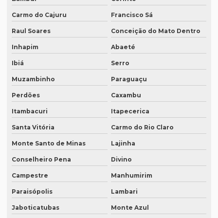
Intérprete de espanhol em campinas
Carmo do Cajuru
Francisco Sá
Intérprete de espanhol em curitiba
Raul Soares
Conceição do Mato Dentro
Intérprete de espanhol em porto alegre
Inhapim
Abaeté
Intérprete para eventos
Ibiá
Serro
Muzambinho
Paraguaçu
Intérprete de inglês em campinas
Perdões
Caxambu
Intérprete de inglês em curitiba
Itambacuri
Itapecerica
Intérprete inglês espanhol português
Santa Vitória
Carmo do Rio Claro
Intérprete de inglês em porto alegre
Monte Santo de Minas
Lajinha
Intérprete de inglês português
Conselheiro Pena
Divino
Interprete de italiano profissional
Campestre
Manhumirim
Intérprete japonês português
Paraisópolis
Lambari
Intérprete juramentado
Jaboticatubas
Monte Azul