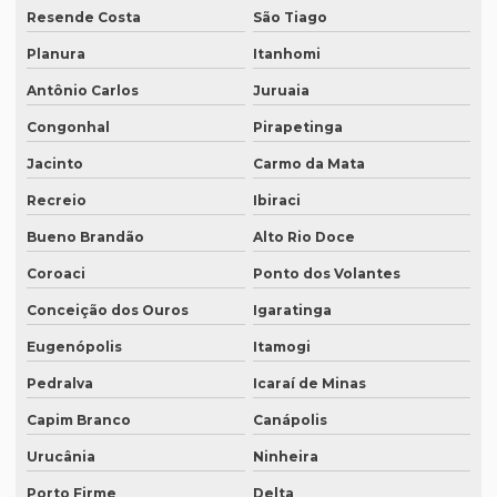
Resende Costa
São Tiago
Orçamento legendagem
Planura
Itanhomi
Preço interpretação simultânea
Antônio Carlos
Juruaia
Preço lauda tradução
Congonhal
Pirapetinga
Preço revisão tradução
Jacinto
Carmo da Mata
Preço tabela tradução inglês
Recreio
Ibiraci
Preço para tradução
Bueno Brandão
Alto Rio Doce
Coroaci
Ponto dos Volantes
Preço de tradução de árabe
Conceição dos Ouros
Igaratinga
Preço tradução em chinês
Eugenópolis
Itamogi
Preço tradução para francês
Pedralva
Icaraí de Minas
Preço tradução francês portugues
Capim Branco
Canápolis
Preço de tradução juramentada
Urucânia
Ninheira
Preço tradução juramentada alemão
Porto Firme
Delta