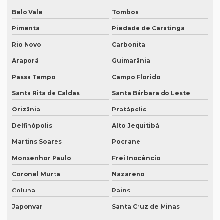
Belo Vale
Tombos
Quanto custa para fazer uma tradução juramentada
Pimenta
Piedade de Caratinga
Quanto custa tradução juramentada alemão
Rio Novo
Carbonita
Quanto custa tradução juramentada espanhol
Araporã
Guimarânia
Quanto custa tradução juramentada ingles
Passa Tempo
Campo Florido
Quanto custa tradução para o inglês
Santa Rita de Caldas
Santa Bárbara do Leste
Quanto custa tradução por palavra
Orizânia
Pratápolis
Quanto custa a tradução de um manual técnico?
Delfinópolis
Alto Jequitibá
Quanto custa traduzir para alemão
Martins Soares
Pocrane
Monsenhor Paulo
Frei Inocêncio
Quanto custa traduzir documentos
Coronel Murta
Nazareno
Quanto custa traduzir um livro
Coluna
Pains
Quanto custa um tradutor juramentado
Japonvar
Santa Cruz de Minas
Quanto custa uma tradução juramentada