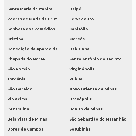
Preço tradução juramentada brasil
Santa Maria de Itabira
Itaipé
Preço de tradução juramentada italiano
Pedras de Maria da Cruz
Fervedouro
Preço de tradução e legendagem
Senhora dos Remédios
Capitólio
Preço tradução por página
Cristina
Mercês
Preço tradução por palavra
Conceição da Aparecida
Itabirinha
Chapada do Norte
Santo Antônio do Jacinto
Preço tradução português inglês
São Romão
Virginópolis
Preço tradução russo
Jordânia
Rubim
Preço tradução russo português
São Geraldo
Novo Oriente de Minas
Preço tradução simultânea
Rio Acima
Divisópolis
Preço tradução técnica
Centralina
Bonito de Minas
Preço tradutor juramentado
Bela Vista de Minas
São Sebastião do Maranhão
Preço de um artigo científico
Dores de Campos
Setubinha
Profissional que realiza a tradução simultânea