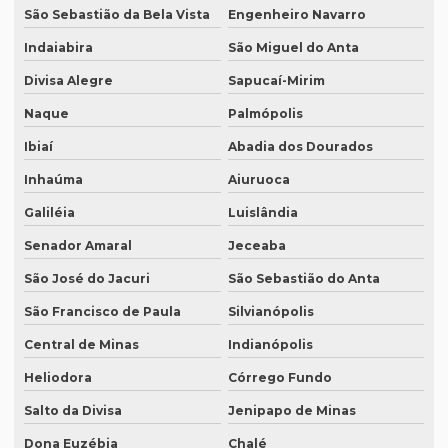
Serviço de revisão de manuscritos literários
São Sebastião da Bela Vista
Engenheiro Navarro
Serviço de revisão ortográfica
Indaiabira
São Miguel do Anta
Serviço de revisão de teses e dissertações
Divisa Alegre
Sapucaí-Mirim
Naque
Palmópolis
Serviço de revisão de textos em alemão
Ibiaí
Abadia dos Dourados
Serviço de revisão de textos em árabe
Inhaúma
Aiuruoca
Serviço de revisão de textos em coreano
Galiléia
Luislândia
Serviço de revisão de textos em japonês
Senador Amaral
Jeceaba
Serviço de revisão de textos jurídicos
São José do Jacuri
São Sebastião do Anta
Serviço de revisão de textos em mandarim
São Francisco de Paula
Silvianópolis
Serviço de tradução
Central de Minas
Indianópolis
Serviço tradução alemão
Heliodora
Córrego Fundo
Serviço de tradução de artigos cientificos
Salto da Divisa
Jenipapo de Minas
Serviço de tradução de áudio
Dona Euzébia
Chalé