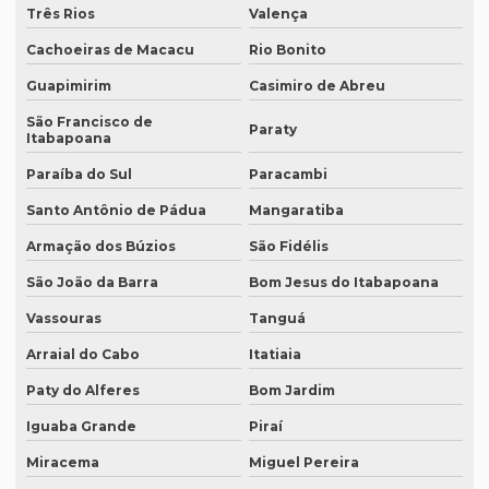
Três Rios
Valença
Empresa que faz tradução simultânea em curitiba
Cachoeiras de Macacu
Rio Bonito
Empresa que faz tradução simultânea em recife
Guapimirim
Casimiro de Abreu
Empresa que traduz artigos científicos
São Francisco de
Paraty
Itabapoana
Empresa que traduz artigos científicos em brasília
Paraíba do Sul
Paracambi
Empresa que traduz artigos científicos em sp
Santo Antônio de Pádua
Mangaratiba
Empresa que traduz textos jurídicos
Armação dos Búzios
São Fidélis
Empresa que traduz textos jurídicos em campinas
São João da Barra
Bom Jesus do Itabapoana
Empresa que traduz textos jurídicos em fortaleza
Vassouras
Tanguá
Empresa que transcreve áudios
Arraial do Cabo
Itatiaia
Empresa que transcreve áudios em curitiba
Paty do Alferes
Bom Jardim
Empresa que transcreve áudios em porto alegre
Iguaba Grande
Piraí
Empresa de revisão de textos em espanhol
Miracema
Miguel Pereira