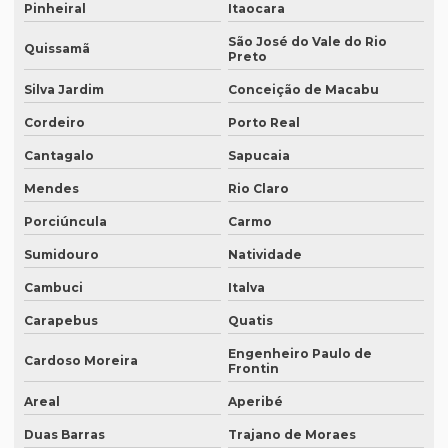
Empresa de revisão de textos em francês
Pinheiral
Itaocara
São José do Vale do Rio
Empresa de revisão de textos em português
Quissamã
Preto
Empresa de revisão de textos técnicos
Silva Jardim
Conceição de Macabu
Empresa de tradução de artigos
Cordeiro
Porto Real
Empresa de tradução de artigos em fortaleza
Cantagalo
Sapucaia
Empresa de tradução de artigos em inglês
Mendes
Rio Claro
Porciúncula
Carmo
Empresa de tradução de artigos no rio de janeiro
Sumidouro
Natividade
Empresa de tradução de artigos no rj
Cambuci
Italva
Empresa de tradução de artigos em porto alegre
Carapebus
Quatis
Empresa de tradução de artigos em recife
Engenheiro Paulo de
Cardoso Moreira
Empresa de tradução de artigos em sp
Frontin
Areal
Aperibé
Empresa de tradução brasil
Duas Barras
Trajano de Moraes
Empresa de tradução campinas