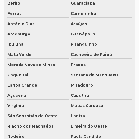
Berilo
Guaraciaba
Quais documentos precisam de tradução juramentada
Ferros
Carneirinho
Qual a diferença entre tradução simples para tradução
Antônio Dias
Araújos
juramentada?
Arceburgo
Buenópolis
Qual é a melhor empresa de tradução em SP?
Ipuiúna
Piranguinho
Qual é o preço da tradução simultânea?
Mata Verde
Cachoeira de Pajeú
Qual o preço de uma tradução juramentada italiano?
Morada Nova de Minas
Prados
Qual o valor da tradução juramentada
Coqueiral
Santana do Manhuaçu
Qual o valor de tradução por página?
Lagoa Grande
Miradouro
Qual é o valor de um artigo científico
Açucena
Caputira
Quando eu preciso de uma tradução juramentada?
Virgínia
Matias Cardoso
São Sebastião do Oeste
Lontra
Quanto custa a diária tradução simultânea
Riacho dos Machados
Limeira do Oeste
Quanto custa a diária de um intérprete simultâneo
Rodeiro
Paula Cândido
Quanto custa equipamento de tradução simultânea