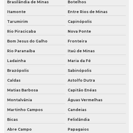
Brasilândia de Minas
Botelhos
Legendagem em espanhol
Itamonte
Entre Rios de Minas
Legendagem em inglês
Tarumirim
Capinópolis
Legendagem em português
Rio Piracicaba
Nova Ponte
Legendagem preço por minuto
Bom Jesus do Galho
Fronteira
Legendagem profissional
Rio Paranaíba
Itaú de Minas
Legendagem rio de janeiro
Ladainha
Maria da Fé
Legendagem de vídeos
Brazópolis
Sabinópolis
Locação de equipamentos para tradução simultânea
Caldas
Astolfo Dutra
Locação sistema infravermelho para tradução simultânea
Matias Barbosa
Capitão Enéas
Localização de software
Montalvânia
Águas Vermelhas
Melhor empresa de tradução em df
Martinho Campos
Candeias
Bicas
Felixlândia
Melhor empresa de transcrição de áudio whatsapp
Abre Campo
Papagaios
Melhor tradução simultânea