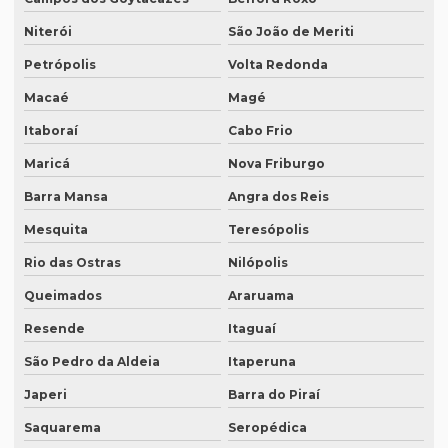
Empresa de degravação whatsapp
Niterói
São João de Meriti
Empresa de degravação whatsapp em curitiba
Petrópolis
Volta Redonda
Empresa de legendagem
Macaé
Magé
Empresa de legendagem de filmes
Itaboraí
Cabo Frio
Empresa de legendagem de filmes em sp
Maricá
Nova Friburgo
Empresa de legendagem em inglês
Barra Mansa
Angra dos Reis
Empresa de legendagem sp
Mesquita
Teresópolis
Empresa de legendagem de vídeos em espanhol
Rio das Ostras
Nilópolis
Empresa que apostila tradução juramentada
Queimados
Araruama
Empresa que apostila tradução juramentada em campinas
Resende
Itaguaí
São Pedro da Aldeia
Itaperuna
Empresa que apostila tradução juramentada em porto alegre
Japeri
Barra do Piraí
Empresa que faz tradução juramentada
Saquarema
Seropédica
Empresa que faz tradução simultânea