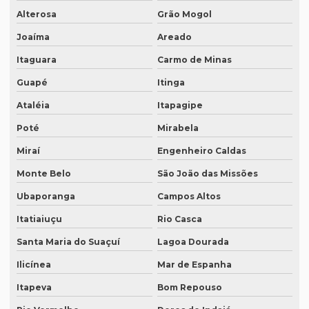
Alterosa
Grão Mogol
O que é degravação de áudio
Joaíma
Areado
O que é degravação de vídeo
Itaguara
Carmo de Minas
O que significa tradução juramentada
Guapé
Itinga
O que significa tradução juramentada em inglês
Ataléia
Itapagipe
O que é tradução juramentada
Poté
Mirabela
O que é tradução juramentada de um documento
Miraí
Engenheiro Caldas
O que é tradução simultânea
Monte Belo
São João das Missões
O que é tradução técnica
Ubaporanga
Campos Altos
O que é um tradutor técnico?
Itatiaiuçu
Rio Casca
Santa Maria do Suaçuí
Lagoa Dourada
Onde encontrar um tradutor juramentado?
Ilicínea
Mar de Espanha
Onde fazer tradução de artigos em inglês
Itapeva
Bom Repouso
Onde fazer tradução em bh