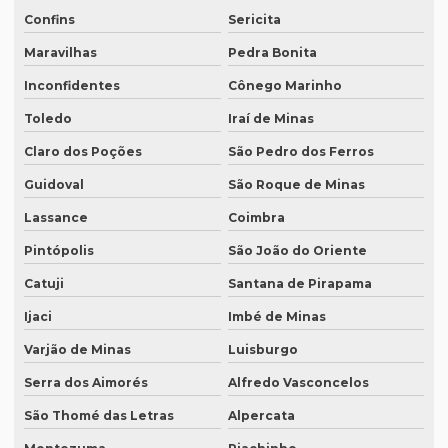
Revisão de teses e dissertações
Confins
Sericita
Revisão de texto acadêmico preço
Maravilhas
Pedra Bonita
Revisão de texto em inglês preço
Inconfidentes
Cônego Marinho
Revisão de textos academicos
Toledo
Iraí de Minas
Revisão de textos em alemão
Claro dos Poções
São Pedro dos Ferros
Revisão de textos em árabe
Guidoval
São Roque de Minas
Lassance
Coimbra
Revisão de textos em coreano
Pintópolis
São João do Oriente
Revisão de textos em espanhol
Catuji
Santana de Pirapama
Revisão de textos em francês
Ijaci
Imbé de Minas
Revisão de textos em inglês
Varjão de Minas
Luisburgo
Revisão de textos em japonês
Serra dos Aimorés
Alfredo Vasconcelos
Revisão de textos jurídicos
São Thomé das Letras
Alpercata
Revisão de textos em mandarim