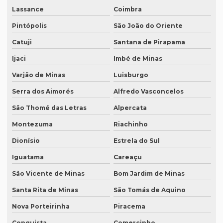
Revisão de textos em espanhol
Lassance
Coimbra
Revisão de textos em francês
Pintópolis
São João do Oriente
Revisão de textos em inglês
Catuji
Santana de Pirapama
Revisão de textos em japonês
Ijaci
Imbé de Minas
Revisão de textos jurídicos
Varjão de Minas
Luisburgo
Revisão de textos em mandarim
Serra dos Aimorés
Alfredo Vasconcelos
São Thomé das Letras
Alpercata
Revisão de textos em português
Montezuma
Riachinho
Revisão de textos técnicos
Dionísio
Estrela do Sul
Revisão de trabalhos acadêmicos
Iguatama
Careaçu
Serviço de degravação de audio
São Vicente de Minas
Bom Jardim de Minas
Serviço de degravação de áudio em texto
Santa Rita de Minas
São Tomás de Aquino
Serviço de degravação em espanhol
Nova Porteirinha
Piracema
Serviço de intérprete inglês espanhol
Conquista
Comercinho