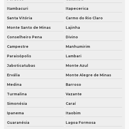
Intérprete de inglês em porto alegre
Itambacuri
Itapecerica
Intérprete de inglês português
Santa Vitória
Carmo do Rio Claro
Interprete de italiano profissional
Monte Santo de Minas
Lajinha
Intérprete japonês português
Conselheiro Pena
Divino
Campestre
Manhumirim
Intérprete juramentado
Paraisópolis
Lambari
Intérprete mandarim português
Jaboticatubas
Monte Azul
Intérprete de negócios
Ervália
Monte Alegre de Minas
Intérprete para palestras
Medina
Barroso
Intérprete português chinês
Turmalina
Vazante
Intérprete português inglês profissional
Simonésia
Caraí
Intérprete português japonês
Ipanema
Itaobim
Intérprete português mandarim
Guaranésia
Lagoa Formosa