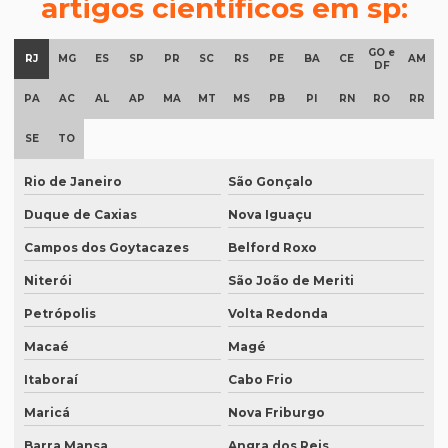
artigos científicos em sp:
Empresa de degravação de audiência
GO e
Empresa de degravação de audiência em brasília
RJ
MG
ES
SP
PR
SC
RS
PE
BA
CE
AM
DF
Empresa de degravação de vídeo
PA
AC
AL
AP
MA
MT
MS
PB
PI
RN
RO
RR
Empresa de degravação de vídeo em BH
SE
TO
Empresa de degravação de vídeo em campinas
Rio de Janeiro
São Gonçalo
Empresa de degravação whatsapp
Duque de Caxias
Nova Iguaçu
Empresa de degravação whatsapp em curitiba
Campos dos Goytacazes
Belford Roxo
Empresa de legendagem
Niterói
São João de Meriti
Empresa de legendagem de filmes
Petrópolis
Volta Redonda
Empresa de legendagem de filmes em sp
Macaé
Magé
Empresa de legendagem em inglês
Itaboraí
Cabo Frio
Maricá
Nova Friburgo
Empresa de legendagem sp
Barra Mansa
Angra dos Reis