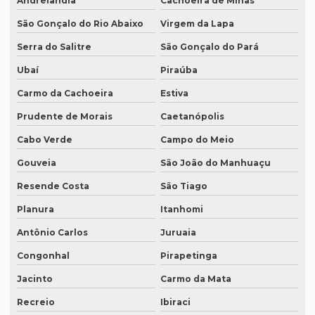
Andrelândia
Cachoeira de Minas
Onde fazer tradução juramentada em porto alegre
São Gonçalo do Rio Abaixo
Virgem da Lapa
Onde fazer tradução juramentada em recife
Serra do Salitre
São Gonçalo do Pará
Onde fazer tradução juramentada em sp
Ubaí
Piraúba
Onde fazer tradução em porto alegre
Carmo da Cachoeira
Estiva
Onde fazer transcrição de áudio para texto
Prudente de Morais
Caetanópolis
Orçamento inglês tradução
Cabo Verde
Campo do Meio
Orçamento legendagem
Gouveia
São João do Manhuaçu
Preço interpretação simultânea
Resende Costa
São Tiago
Planura
Itanhomi
Preço lauda tradução
Antônio Carlos
Juruaia
Preço revisão tradução
Congonhal
Pirapetinga
Preço tabela tradução inglês
Jacinto
Carmo da Mata
Preço para tradução
Recreio
Ibiraci
Preço de tradução de árabe