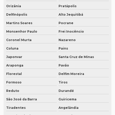
Orizânia
Pratápolis
Quanto custa traduzir para alemão
Delfinópolis
Alto Jequitibá
Quanto custa traduzir documentos
Martins Soares
Pocrane
Quanto custa traduzir um livro
Monsenhor Paulo
Frei Inocêncio
Quanto custa um tradutor juramentado
Coronel Murta
Nazareno
Quanto custa uma tradução juramentada
Coluna
Pains
Quanto custa uma tradução juramentada em francês
Japonvar
Santa Cruz de Minas
Quanto custa uma tradução juramentada em italiano
Araponga
Pavão
Quem faz tradução de artigos científicos
Florestal
Delfim Moreira
Formoso
Tiros
Quem faz tradução juramentada em mg
Reduto
Durandé
Quem faz tradução simultânea teams
São José da Barra
Guiricema
Quem faz transcrição de áudio em portugues
Tiradentes
Angelândia
Rádios para tradução simultânea