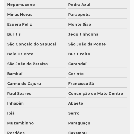
Nepomuceno
Pedra Azul
Intérprete chinês português
Minas Novas
Paraopeba
Intérprete para congressos
Espera Feliz
Monte Sião
Intérprete consecutivo
Buritis
Jequitinhonha
Intérprete de coreano em são paulo
São Gonçalo do Sapucaí
São João da Ponte
Intérprete de espanhol em brasília
Belo Oriente
Buritizeiro
São João do Paraíso
Carandaí
Intérprete de espanhol em campinas
Bambuí
Corinto
Intérprete de espanhol em curitiba
Carmo do Cajuru
Francisco Sá
Intérprete de espanhol em porto alegre
Raul Soares
Conceição do Mato Dentro
Intérprete para eventos
Inhapim
Abaeté
Intérprete de inglês em campinas
Ibiá
Serro
Intérprete de inglês em curitiba
Muzambinho
Paraguaçu
Intérprete inglês espanhol português
Perdões
Caxambu