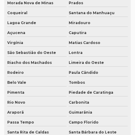
Morada Nova de Minas
Prados
Qual o valor de tradução por página?
Coqueiral
Santana do Manhuaçu
Qual é o valor de um artigo científico
Lagoa Grande
Miradouro
Quando eu preciso de uma tradução juramentada?
Açucena
Caputira
Quanto custa a diária tradução simultânea
Virgínia
Matias Cardoso
Quanto custa a diária de um intérprete simultâneo
São Sebastião do Oeste
Lontra
Quanto custa equipamento de tradução simultânea
Riacho dos Machados
Limeira do Oeste
Quanto custa para fazer uma tradução juramentada
Rodeiro
Paula Cândido
Quanto custa tradução juramentada alemão
Belo Vale
Tombos
Quanto custa tradução juramentada espanhol
Pimenta
Piedade de Caratinga
Quanto custa tradução juramentada ingles
Rio Novo
Carbonita
Araporã
Guimarânia
Quanto custa tradução para o inglês
Passa Tempo
Campo Florido
Quanto custa tradução por palavra
Santa Rita de Caldas
Santa Bárbara do Leste
Quanto custa a tradução de um manual técnico?