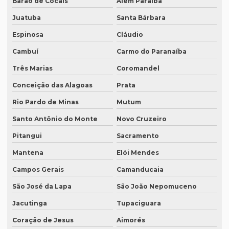
Barão de Cocais
Além Paraíba
Empresas de tradução em curitiba
Juatuba
Santa Bárbara
Empresas de tradução online
Espinosa
Cláudio
Empresas de tradução porto alegre
Cambuí
Carmo do Paranaíba
Empresas de transcrição
Três Marias
Coromandel
Empresas de transcrição de áudio para -texto
Conceição das Alagoas
Prata
Equipamento para tradução simultanea
Rio Pardo de Minas
Mutum
Equipamento de tradução simultânea portátil
Santo Antônio do Monte
Novo Cruzeiro
Pitangui
Sacramento
Equipamento tradução simultanea preço
Mantena
Elói Mendes
Equipamentos para interpretação simultânea
Campos Gerais
Camanducaia
Equipamentos necessários para tradução simultânea
São José da Lapa
São João Nepomuceno
Equipamentos de tradução simultânea sp
Jacutinga
Tupaciguara
Interpretação simultânea
Coração de Jesus
Aimorés
Intérprete alemão profissional