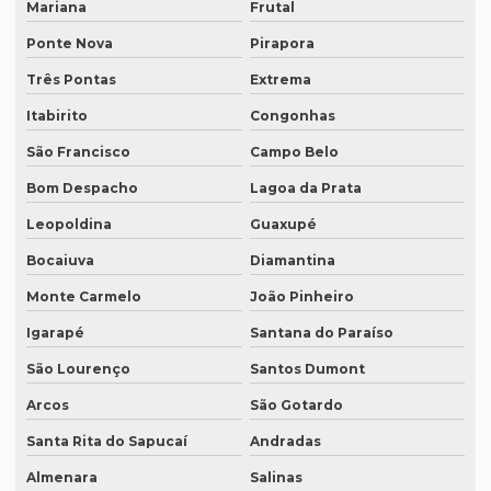
Mariana
Frutal
Empresa de tradução simultânea para teams
Ponte Nova
Pirapora
Empresa de tradução simultânea para teams em campinas
Três Pontas
Extrema
Empresa de tradução simultânea para teams em recife
Itabirito
Congonhas
Empresa de tradução simultânea para zoom
São Francisco
Campo Belo
Empresa de tradução simultânea para zoom em curitiba
Bom Despacho
Lagoa da Prata
Empresa de tradução simultânea para zoom em sp
Leopoldina
Guaxupé
Empresa tradução site
Bocaiuva
Diamantina
Empresa de tradução de sites em inglês
Monte Carmelo
João Pinheiro
Empresa de tradução sp
Igarapé
Santana do Paraíso
Empresa de tradução técnica
São Lourenço
Santos Dumont
Arcos
São Gotardo
Empresa de tradução técnica em inglês
Santa Rita do Sapucaí
Andradas
Empresa de tradução de textos
Almenara
Salinas
Empresa tradutora juramentada