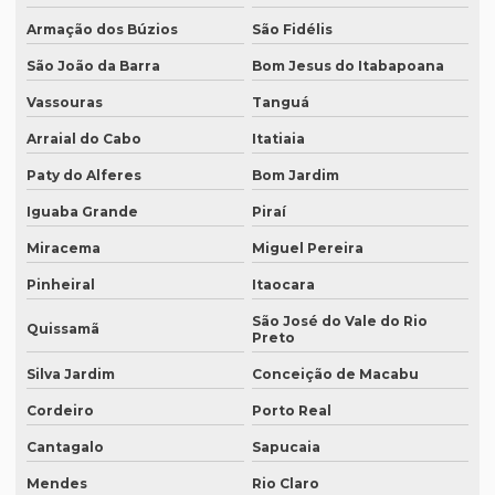
Empresa que traduz textos jurídicos em fortaleza
Armação dos Búzios
São Fidélis
Empresa que transcreve áudios
São João da Barra
Bom Jesus do Itabapoana
Vassouras
Tanguá
Empresa que transcreve áudios em curitiba
Arraial do Cabo
Itatiaia
Empresa que transcreve áudios em porto alegre
Paty do Alferes
Bom Jardim
Empresa de revisão de textos em espanhol
Iguaba Grande
Piraí
Empresa de revisão de textos em francês
Miracema
Miguel Pereira
Empresa de revisão de textos em português
Pinheiral
Itaocara
Empresa de revisão de textos técnicos
São José do Vale do Rio
Quissamã
Preto
Empresa de tradução de artigos
Silva Jardim
Conceição de Macabu
Empresa de tradução de artigos em fortaleza
Cordeiro
Porto Real
Empresa de tradução de artigos em inglês
Cantagalo
Sapucaia
Empresa de tradução de artigos no rio de janeiro
Mendes
Rio Claro