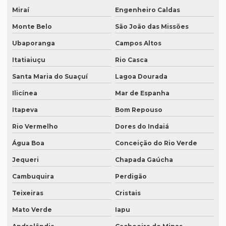
Miraí
Engenheiro Caldas
O que é tradução técnica
Monte Belo
São João das Missões
O que é um tradutor técnico?
Ubaporanga
Campos Altos
Onde encontrar um tradutor juramentado?
Itatiaiuçu
Rio Casca
Onde fazer tradução de artigos em inglês
Santa Maria do Suaçuí
Lagoa Dourada
Onde fazer tradução em bh
Ilicínea
Mar de Espanha
Onde fazer tradução em campinas
Itapeva
Bom Repouso
Onde fazer tradução em curitiba
Rio Vermelho
Dores do Indaiá
Onde fazer tradução em fortaleza
Água Boa
Conceição do Rio Verde
Onde fazer tradução de inglês jurídico
Jequeri
Chapada Gaúcha
Cambuquira
Perdigão
Onde fazer tradução juramentada em brasília
Teixeiras
Cristais
Onde fazer tradução juramentada no rio de janeiro
Mato Verde
Iapu
Onde fazer tradução juramentada no rj