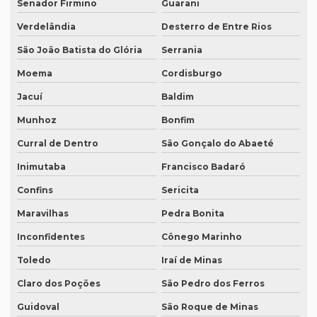
Senador Firmino
Guarani
Revisão de artigos científicos
Verdelândia
Desterro de Entre Rios
Revisão gramatical profissional
São João Batista do Glória
Serrania
Revisão em ingles
Moema
Cordisburgo
Revisão em ingles tradução
Jacuí
Baldim
Revisão de manuscritos literários
Munhoz
Bonfim
Revisão de teses e dissertações
Curral de Dentro
São Gonçalo do Abaeté
Revisão de texto acadêmico preço
Inimutaba
Francisco Badaró
Confins
Sericita
Revisão de texto em inglês preço
Maravilhas
Pedra Bonita
Revisão de textos academicos
Inconfidentes
Cônego Marinho
Revisão de textos em alemão
Toledo
Iraí de Minas
Revisão de textos em árabe
Claro dos Poções
São Pedro dos Ferros
Revisão de textos em coreano
Guidoval
São Roque de Minas