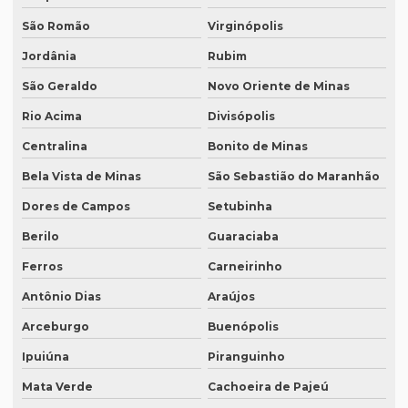
Preço tradução russo português
São Romão
Virginópolis
Preço tradução simultânea
Jordânia
Rubim
Preço tradução técnica
São Geraldo
Novo Oriente de Minas
Preço tradutor juramentado
Rio Acima
Divisópolis
Preço de um artigo científico
Centralina
Bonito de Minas
Bela Vista de Minas
São Sebastião do Maranhão
Profissional que realiza a tradução simultânea
Dores de Campos
Setubinha
Quais documentos precisam de tradução juramentada
Berilo
Guaraciaba
Qual a diferença entre tradução simples para tradução
juramentada?
Ferros
Carneirinho
Qual é a melhor empresa de tradução em SP?
Antônio Dias
Araújos
Qual é o preço da tradução simultânea?
Arceburgo
Buenópolis
Qual o preço de uma tradução juramentada italiano?
Ipuiúna
Piranguinho
Mata Verde
Cachoeira de Pajeú
Qual o valor da tradução juramentada