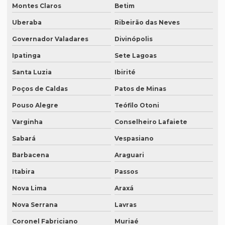
Montes Claros
Betim
Empresa de tradução ingles portugues
Uberaba
Ribeirão das Neves
Empresa tradução japonês
Governador Valadares
Divinópolis
Empresa de tradução juramentada
Ipatinga
Sete Lagoas
Empresa de tradução juramentada para diplomas
Santa Luzia
Ibirité
Empresa de tradução juramentada para diplomas em brasília
Poços de Caldas
Patos de Minas
Empresa de tradução juramentada para diplomas em porto
Pouso Alegre
Teófilo Otoni
alegre
Varginha
Conselheiro Lafaiete
Empresa de tradução juramentada em inglês
Sabará
Vespasiano
Empresa de tradução juramentada em inglês em campinas
Barbacena
Araguari
Empresa de tradução juramentada em inglês em sp
Itabira
Passos
Empresa de tradução juramentada em italiano
Nova Lima
Araxá
Empresa de tradução juramentada em italiano em curitiba
Nova Serrana
Lavras
Empresa de tradução juramentada em italiano em fortaleza
Coronel Fabriciano
Muriaé