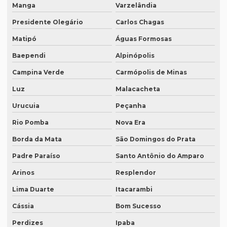
Intérprete profissional coreano português
Manga
Varzelândia
Intérprete profissional em eventos
Presidente Olegário
Carlos Chagas
Intérprete profissional de francês
Matipó
Águas Formosas
Baependi
Alpinópolis
Intérprete profissional de japonês
Campina Verde
Carmópolis de Minas
Intérprete remoto
Luz
Malacacheta
Intérprete para reuniões
Urucuia
Peçanha
Intérprete para seminários
Rio Pomba
Nova Era
Intérprete simultâneo em bh
Borda da Mata
São Domingos do Prata
Intérprete simultâneo espanhol em bh
Padre Paraíso
Santo Antônio do Amparo
Intérprete simultâneo espanhol rio de janeiro
Arinos
Resplendor
Intérprete simultâneo inglês em bh
Lima Duarte
Itacarambi
Intérprete simultâneo inglês rj
Cássia
Bom Sucesso
Intérprete de videoconferência
Perdizes
Ipaba