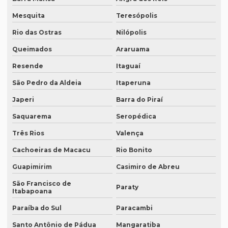
Empresa de legendagem de vídeos em espanhol
Mesquita
Teresópolis
Empresa que apostila tradução juramentada
Rio das Ostras
Nilópolis
Empresa que apostila tradução juramentada em campinas
Queimados
Araruama
Empresa que apostila tradução juramentada em porto alegre
Resende
Itaguaí
Empresa que faz tradução juramentada
São Pedro da Aldeia
Itaperuna
Empresa que faz tradução simultânea
Japeri
Barra do Piraí
Empresa que faz tradução simultânea em curitiba
Saquarema
Seropédica
Empresa que faz tradução simultânea em recife
Três Rios
Valença
Empresa que traduz artigos científicos
Cachoeiras de Macacu
Rio Bonito
Empresa que traduz artigos científicos em brasília
Guapimirim
Casimiro de Abreu
São Francisco de
Empresa que traduz artigos científicos em sp
Paraty
Itabapoana
Empresa que traduz textos jurídicos
Paraíba do Sul
Paracambi
Empresa que traduz textos jurídicos em campinas
Santo Antônio de Pádua
Mangaratiba