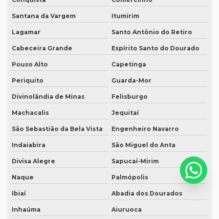
Serviço de intérpretes de idiomas
Santana da Vargem
Itumirim
Serviço de legendagem
Lagamar
Santo Antônio do Retiro
Serviço de legendagem de vídeos
Cabeceira Grande
Espírito Santo do Dourado
Serviço de revisão de artigos científicos
Pouso Alto
Capetinga
Periquito
Guarda-Mor
Serviço de revisão gramatical profissional
Divinolândia de Minas
Felisburgo
Serviço de revisão de manuscritos literários
Machacalis
Jequitaí
Serviço de revisão ortográfica
São Sebastião da Bela Vista
Engenheiro Navarro
Serviço de revisão de teses e dissertações
Indaiabira
São Miguel do Anta
Serviço de revisão de textos em alemão
Divisa Alegre
Sapucaí-Mirim
Serviço de revisão de textos em árabe
Naque
Palmópolis
Serviço de revisão de textos em coreano
Ibiaí
Abadia dos Dourados
Serviço de revisão de textos em japonês
Inhaúma
Aiuruoca