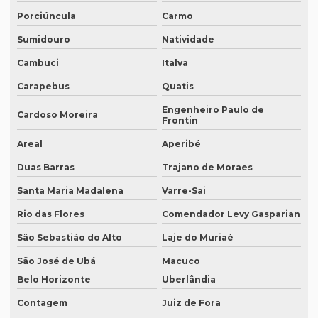
Empresa de tradução de artigos no rj
Porciúncula
Carmo
Empresa de tradução de artigos em porto alegre
Sumidouro
Natividade
Empresa de tradução de artigos em recife
Cambuci
Italva
Empresa de tradução de artigos em sp
Carapebus
Quatis
Empresa de tradução brasil
Engenheiro Paulo de
Cardoso Moreira
Frontin
Empresa de tradução campinas
Areal
Aperibé
Empresa de tradução de documentos
Duas Barras
Trajano de Moraes
Empresa tradução espanhol
Santa Maria Madalena
Varre-Sai
Empresa de tradução especializada
Rio das Flores
Comendador Levy Gasparian
Empresa de tradução especializada em brasília
São Sebastião do Alto
Laje do Muriaé
Empresa de tradução especializada em recife
São José de Ubá
Macuco
Belo Horizonte
Uberlândia
Empresa de tradução para eventos
Contagem
Juiz de Fora
Empresa de tradução em ingles