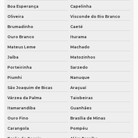
Boa Esperança
Capelinha
Empresa tradutora juramentada em brasília
Oliveira
Visconde do Rio Branco
Empresa tradutora juramentada em recife
Brumadinho
Caeté
Empresa de tradutores juramentados
Ouro Branco
Iturama
Empresa de tradutores juramentados em brasília
Mateus Leme
Machado
Empresa de tradutores juramentados em fortaleza
Jaíba
Matozinhos
Empresa de transcrição de audio
Porteirinha
Sarzedo
Empresas especializadas em tradução
Piumhi
Nanuque
Empresas que fazem tradução
São Joaquim de Bicas
Araçuaí
Várzea da Palma
Taiobeiras
Empresas que fazem tradução juramentada
Itamarandiba
Guanhães
Empresas que fazem tradução técnica
Ouro Fino
Brasília de Minas
Empresas que prestam serviço de tradução
Carangola
Pompéu
Empresas de tradução de artigos científicos em inglês