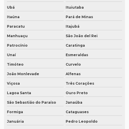
Ubá
Ituiutaba
Empresa de tradução juramentada rj
Itaúna
Pará de Minas
Empresa de tradução juramentada sp
Paracatu
Itajubá
Empresa de tradução e legendagem
Manhuaçu
São João del Rei
Empresa de tradução de patentes
Patrocínio
Caratinga
Empresa de tradução de patentes em curitiba
Unaí
Esmeraldas
Empresa de tradução de patentes em porto alegre
Timóteo
Curvelo
Empresa de tradução profissional
João Monlevade
Alfenas
Empresa tradução rio de janeiro
Viçosa
Três Corações
Empresa de tradução rj
Lagoa Santa
Ouro Preto
Empresa de tradução em são paulo
São Sebastião do Paraíso
Janaúba
Empresa de tradução simultanea
Formiga
Cataguases
Januária
Pedro Leopoldo
Empresa de tradução simultanea sp