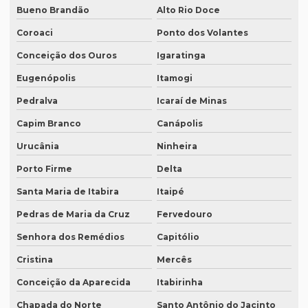
Bueno Brandão
Alto Rio Doce
Preço tradução em chinês
Coroaci
Ponto dos Volantes
Preço tradução para francês
Conceição dos Ouros
Igaratinga
Preço tradução francês portugues
Eugenópolis
Itamogi
Preço de tradução juramentada
Pedralva
Icaraí de Minas
Preço tradução juramentada alemão
Capim Branco
Canápolis
Preço tradução juramentada brasil
Urucânia
Ninheira
Porto Firme
Delta
Preço de tradução juramentada italiano
Santa Maria de Itabira
Itaipé
Preço de tradução e legendagem
Pedras de Maria da Cruz
Fervedouro
Preço tradução por página
Senhora dos Remédios
Capitólio
Preço tradução por palavra
Cristina
Mercês
Preço tradução português inglês
Conceição da Aparecida
Itabirinha
Preço tradução russo
Chapada do Norte
Santo Antônio do Jacinto