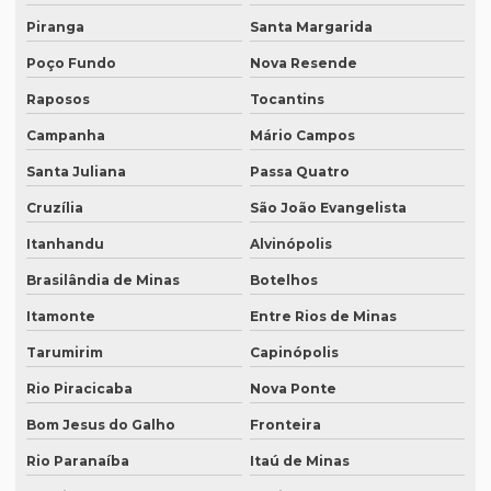
Intérprete para webinars
Piranga
Santa Margarida
Poço Fundo
Nova Resende
Intérprete para workshops
Raposos
Tocantins
Intérpretes para conferências
Campanha
Mário Campos
Intérpretes para eventos corporativos
Santa Juliana
Passa Quatro
Lauda de tradução
Cruzília
São João Evangelista
Legendagem em espanhol
Itanhandu
Alvinópolis
Legendagem em inglês
Brasilândia de Minas
Botelhos
Legendagem em português
Itamonte
Entre Rios de Minas
Legendagem preço por minuto
Tarumirim
Capinópolis
Legendagem profissional
Rio Piracicaba
Nova Ponte
Legendagem rio de janeiro
Bom Jesus do Galho
Fronteira
Legendagem de vídeos
Rio Paranaíba
Itaú de Minas