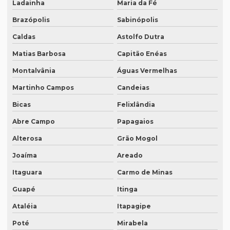
Ladainha
Maria da Fé
Locação de equipamentos para tradução simultânea
Brazópolis
Sabinópolis
Locação sistema infravermelho para tradução simultânea
Caldas
Astolfo Dutra
Localização de software
Matias Barbosa
Capitão Enéas
Melhor empresa de tradução em df
Montalvânia
Águas Vermelhas
Melhor empresa de transcrição de áudio whatsapp
Martinho Campos
Candeias
Melhor tradução simultânea
Bicas
Felixlândia
O que é degravação de áudio
Abre Campo
Papagaios
O que é degravação de vídeo
Alterosa
Grão Mogol
O que significa tradução juramentada
Joaíma
Areado
O que significa tradução juramentada em inglês
Itaguara
Carmo de Minas
O que é tradução juramentada
Guapé
Itinga
Ataléia
Itapagipe
O que é tradução juramentada de um documento
Poté
Mirabela
O que é tradução simultânea