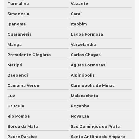
Turmalina
Vazante
Intérprete português chinês
Simonésia
Caraí
Intérprete português inglês profissional
Ipanema
Itaobim
Intérprete português japonês
Guaranésia
Lagoa Formosa
Intérprete português mandarim
Manga
Varzelândia
Intérprete profissional coreano português
Presidente Olegário
Carlos Chagas
Intérprete profissional em eventos
Matipó
Águas Formosas
Baependi
Alpinópolis
Intérprete profissional de francês
Campina Verde
Carmópolis de Minas
Intérprete profissional de japonês
Luz
Malacacheta
Intérprete remoto
Urucuia
Peçanha
Intérprete para reuniões
Rio Pomba
Nova Era
Intérprete para seminários
Borda da Mata
São Domingos do Prata
Intérprete simultâneo em bh
Padre Paraíso
Santo Antônio do Amparo