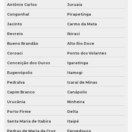
Antônio Carlos
Juruaia
Preço lauda tradução
Congonhal
Pirapetinga
Preço revisão tradução
Jacinto
Carmo da Mata
Preço tabela tradução inglês
Recreio
Ibiraci
Preço para tradução
Bueno Brandão
Alto Rio Doce
Preço de tradução de árabe
Coroaci
Ponto dos Volantes
Preço tradução em chinês
Conceição dos Ouros
Igaratinga
Preço tradução para francês
Eugenópolis
Itamogi
Preço tradução francês portugues
Pedralva
Icaraí de Minas
Preço de tradução juramentada
Capim Branco
Canápolis
Preço tradução juramentada alemão
Urucânia
Ninheira
Porto Firme
Delta
Preço tradução juramentada brasil
Santa Maria de Itabira
Itaipé
Preço de tradução juramentada italiano
Pedras de Maria da Cruz
Fervedouro