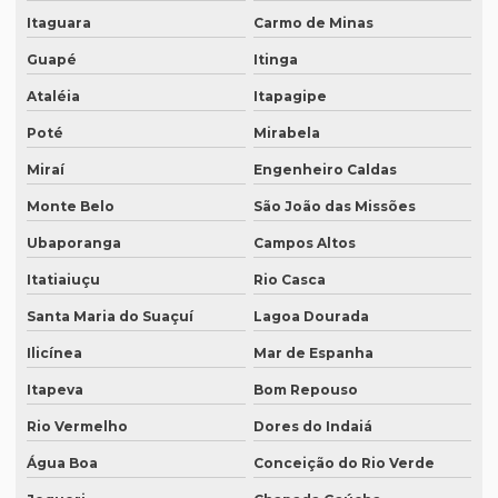
O que significa tradução juramentada
Itaguara
Carmo de Minas
O que significa tradução juramentada em inglês
Guapé
Itinga
Ataléia
Itapagipe
O que é tradução juramentada
Poté
Mirabela
O que é tradução juramentada de um documento
Miraí
Engenheiro Caldas
O que é tradução simultânea
Monte Belo
São João das Missões
O que é tradução técnica
Ubaporanga
Campos Altos
O que é um tradutor técnico?
Itatiaiuçu
Rio Casca
Onde encontrar um tradutor juramentado?
Santa Maria do Suaçuí
Lagoa Dourada
Onde fazer tradução de artigos em inglês
Ilicínea
Mar de Espanha
Onde fazer tradução em bh
Itapeva
Bom Repouso
Onde fazer tradução em campinas
Rio Vermelho
Dores do Indaiá
Onde fazer tradução em curitiba
Água Boa
Conceição do Rio Verde
Onde fazer tradução em fortaleza