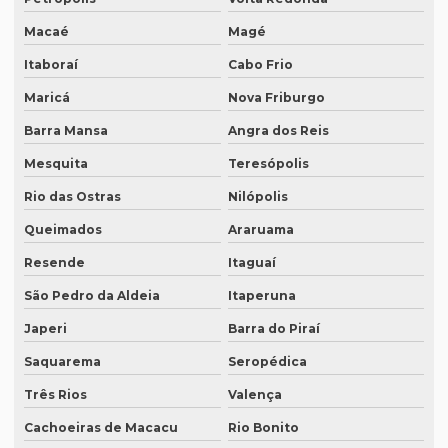
Empresa de legendagem de filmes
Macaé
Magé
Empresa de legendagem de filmes em sp
Itaboraí
Cabo Frio
Maricá
Nova Friburgo
Empresa de legendagem em inglês
Barra Mansa
Angra dos Reis
Empresa de legendagem sp
Mesquita
Teresópolis
Empresa de legendagem de vídeos em espanhol
Rio das Ostras
Nilópolis
Empresa que apostila tradução juramentada
Queimados
Araruama
Empresa que apostila tradução juramentada em campinas
Resende
Itaguaí
Empresa que apostila tradução juramentada em porto alegre
São Pedro da Aldeia
Itaperuna
Empresa que faz tradução juramentada
Japeri
Barra do Piraí
Empresa que faz tradução simultânea
Saquarema
Seropédica
Empresa que faz tradução simultânea em curitiba
Três Rios
Valença
Empresa que faz tradução simultânea em recife
Cachoeiras de Macacu
Rio Bonito