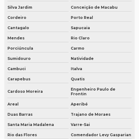
Silva Jardim
Conceição de Macabu
Empresa de tradução de artigos
Cordeiro
Porto Real
Empresa de tradução de artigos em fortaleza
Cantagalo
Sapucaia
Empresa de tradução de artigos em inglês
Mendes
Rio Claro
Empresa de tradução de artigos no rio de janeiro
Porciúncula
Carmo
Empresa de tradução de artigos no rj
Sumidouro
Natividade
Empresa de tradução de artigos em porto alegre
Cambuci
Italva
Empresa de tradução de artigos em recife
Carapebus
Quatis
Empresa de tradução de artigos em sp
Engenheiro Paulo de
Cardoso Moreira
Frontin
Empresa de tradução brasil
Areal
Aperibé
Empresa de tradução campinas
Duas Barras
Trajano de Moraes
Empresa de tradução de documentos
Santa Maria Madalena
Varre-Sai
Empresa tradução espanhol
Rio das Flores
Comendador Levy Gasparian