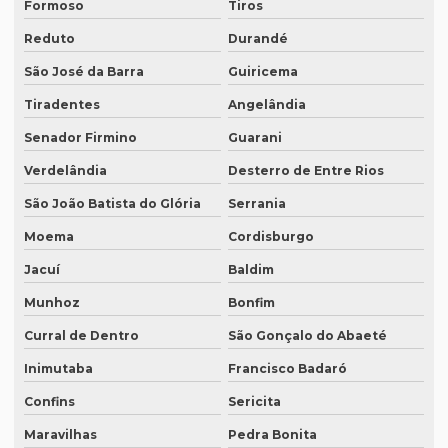
Formoso
Tiros
Quem faz tradução de artigos científicos
Reduto
Durandé
Quem faz tradução juramentada em mg
São José da Barra
Guiricema
Quem faz tradução simultânea teams
Tiradentes
Angelândia
Quem faz transcrição de áudio em portugues
Senador Firmino
Guarani
Rádios para tradução simultânea
Verdelândia
Desterro de Entre Rios
Revisão de artigos científicos
São João Batista do Glória
Serrania
Revisão gramatical profissional
Moema
Cordisburgo
Revisão em ingles
Jacuí
Baldim
Revisão em ingles tradução
Munhoz
Bonfim
Revisão de manuscritos literários
Curral de Dentro
São Gonçalo do Abaeté
Revisão de teses e dissertações
Inimutaba
Francisco Badaró
Confins
Sericita
Revisão de texto acadêmico preço
Maravilhas
Pedra Bonita
Revisão de texto em inglês preço