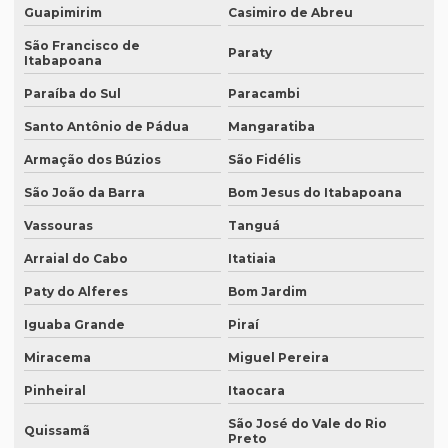
Empresa que traduz artigos científicos
Guapimirim
Casimiro de Abreu
São Francisco de
Empresa que traduz artigos científicos em brasília
Paraty
Itabapoana
Empresa que traduz artigos científicos em sp
Paraíba do Sul
Paracambi
Empresa que traduz textos jurídicos
Santo Antônio de Pádua
Mangaratiba
Empresa que traduz textos jurídicos em campinas
Armação dos Búzios
São Fidélis
Empresa que traduz textos jurídicos em fortaleza
São João da Barra
Bom Jesus do Itabapoana
Vassouras
Tanguá
Empresa que transcreve áudios
Arraial do Cabo
Itatiaia
Empresa que transcreve áudios em curitiba
Paty do Alferes
Bom Jardim
Empresa que transcreve áudios em porto alegre
Iguaba Grande
Piraí
Empresa de revisão de textos em espanhol
Miracema
Miguel Pereira
Empresa de revisão de textos em francês
Pinheiral
Itaocara
Empresa de revisão de textos em português
São José do Vale do Rio
Quissamã
Preto
Empresa de revisão de textos técnicos