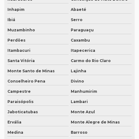
Intérprete de espanhol em porto alegre
Inhapim
Abaeté
Intérprete para eventos
Ibiá
Serro
Intérprete de inglês em campinas
Muzambinho
Paraguaçu
Intérprete de inglês em curitiba
Perdões
Caxambu
Intérprete inglês espanhol português
Itambacuri
Itapecerica
Intérprete de inglês em porto alegre
Santa Vitória
Carmo do Rio Claro
Intérprete de inglês português
Monte Santo de Minas
Lajinha
Interprete de italiano profissional
Conselheiro Pena
Divino
Campestre
Manhumirim
Intérprete japonês português
Paraisópolis
Lambari
Intérprete juramentado
Jaboticatubas
Monte Azul
Intérprete mandarim português
Ervália
Monte Alegre de Minas
Intérprete de negócios
Medina
Barroso
Intérprete para palestras