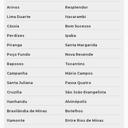
Intérprete simultâneo espanhol em bh
Arinos
Resplendor
Intérprete simultâneo espanhol rio de janeiro
Lima Duarte
Itacarambi
Intérprete simultâneo inglês em bh
Cássia
Bom Sucesso
Intérprete simultâneo inglês rj
Perdizes
Ipaba
Intérprete de videoconferência
Piranga
Santa Margarida
Poço Fundo
Nova Resende
Intérprete para webinars
Raposos
Tocantins
Intérprete para workshops
Campanha
Mário Campos
Intérpretes para conferências
Santa Juliana
Passa Quatro
Intérpretes para eventos corporativos
Cruzília
São João Evangelista
Lauda de tradução
Itanhandu
Alvinópolis
Legendagem em espanhol
Brasilândia de Minas
Botelhos
Legendagem em inglês
Itamonte
Entre Rios de Minas
Legendagem em português