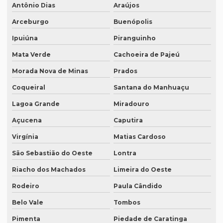
juramentada?
Antônio Dias
Araújos
Qual é a melhor empresa de tradução em SP?
Arceburgo
Buenópolis
Qual é o preço da tradução simultânea?
Ipuiúna
Piranguinho
Mata Verde
Cachoeira de Pajeú
Qual o preço de uma tradução juramentada italiano?
Morada Nova de Minas
Prados
Qual o valor da tradução juramentada
Coqueiral
Santana do Manhuaçu
Qual o valor de tradução por página?
Lagoa Grande
Miradouro
Qual é o valor de um artigo científico
Açucena
Caputira
Quando eu preciso de uma tradução juramentada?
Virgínia
Matias Cardoso
Quanto custa a diária tradução simultânea
São Sebastião do Oeste
Lontra
Quanto custa a diária de um intérprete simultâneo
Riacho dos Machados
Limeira do Oeste
Quanto custa equipamento de tradução simultânea
Rodeiro
Paula Cândido
Quanto custa para fazer uma tradução juramentada
Belo Vale
Tombos
Quanto custa tradução juramentada alemão
Pimenta
Piedade de Caratinga