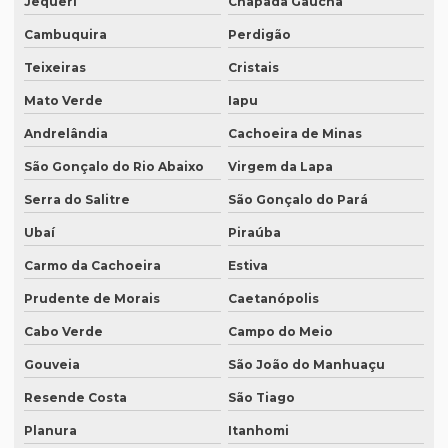
Jequeri
Chapada Gaúcha
Cambuquira
Perdigão
Onde fazer tradução de inglês jurídico
Teixeiras
Cristais
Onde fazer tradução juramentada em brasília
Mato Verde
Iapu
Onde fazer tradução juramentada no rio de janeiro
Andrelândia
Cachoeira de Minas
Onde fazer tradução juramentada no rj
São Gonçalo do Rio Abaixo
Virgem da Lapa
Onde fazer tradução juramentada em porto alegre
Serra do Salitre
São Gonçalo do Pará
Onde fazer tradução juramentada em recife
Ubaí
Piraúba
Onde fazer tradução juramentada em sp
Carmo da Cachoeira
Estiva
Onde fazer tradução em porto alegre
Prudente de Morais
Caetanópolis
Onde fazer transcrição de áudio para texto
Cabo Verde
Campo do Meio
Orçamento inglês tradução
Gouveia
São João do Manhuaçu
Orçamento legendagem
Resende Costa
São Tiago
Planura
Itanhomi
Preço interpretação simultânea