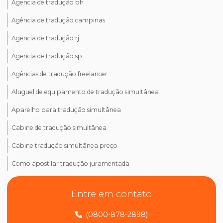
Agencia de tradução bh
Agência de tradução campinas
Agencia de tradução rj
Agencia de tradução sp
Agências de tradução freelancer
Aluguel de equipamento de tradução simultânea
Aparelho para tradução simultânea
Cabine de tradução simultânea
Cabine tradução simultânea preço
Como apostilar tradução juramentada
Como ativar tradução simultânea no teams
Entre em contato
Como ativar tradução simultânea no zoom
(0800-878-2898)
Como dizer tradução juramentada em inglês