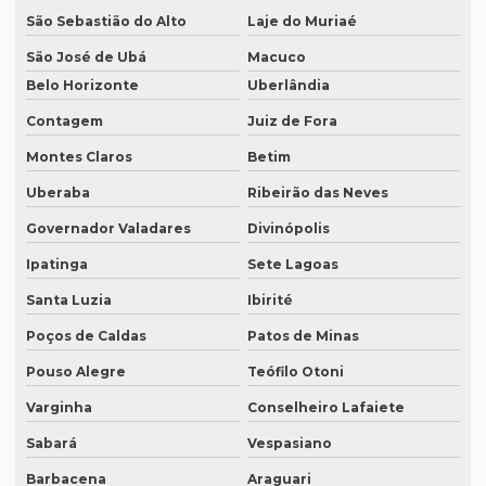
Empresa de tradução especializada
São Sebastião do Alto
Laje do Muriaé
Empresa de tradução especializada em brasília
São José de Ubá
Macuco
Belo Horizonte
Uberlândia
Empresa de tradução especializada em recife
Contagem
Juiz de Fora
Empresa de tradução para eventos
Montes Claros
Betim
Empresa de tradução em ingles
Uberaba
Ribeirão das Neves
Empresa de tradução ingles portugues
Governador Valadares
Divinópolis
Empresa tradução japonês
Ipatinga
Sete Lagoas
Empresa de tradução juramentada
Santa Luzia
Ibirité
Empresa de tradução juramentada para diplomas
Poços de Caldas
Patos de Minas
Empresa de tradução juramentada para diplomas em brasília
Pouso Alegre
Teófilo Otoni
Varginha
Conselheiro Lafaiete
Empresa de tradução juramentada para diplomas em porto
alegre
Sabará
Vespasiano
Empresa de tradução juramentada em inglês
Barbacena
Araguari