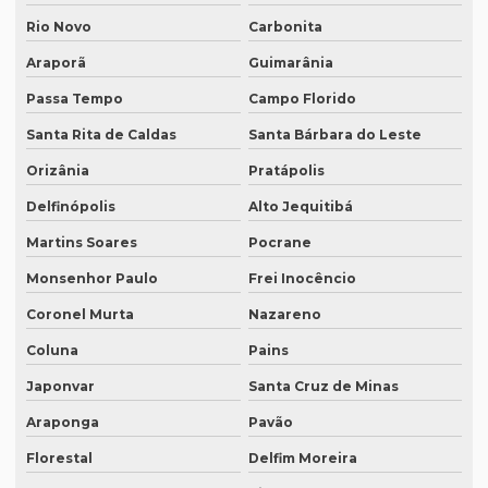
Quanto custa tradução juramentada espanhol
Rio Novo
Carbonita
Araporã
Guimarânia
Quanto custa tradução juramentada ingles
Passa Tempo
Campo Florido
Quanto custa tradução para o inglês
Santa Rita de Caldas
Santa Bárbara do Leste
Quanto custa tradução por palavra
Orizânia
Pratápolis
Quanto custa a tradução de um manual técnico?
Delfinópolis
Alto Jequitibá
Quanto custa traduzir para alemão
Martins Soares
Pocrane
Quanto custa traduzir documentos
Monsenhor Paulo
Frei Inocêncio
Quanto custa traduzir um livro
Coronel Murta
Nazareno
Quanto custa um tradutor juramentado
Coluna
Pains
Quanto custa uma tradução juramentada
Japonvar
Santa Cruz de Minas
Quanto custa uma tradução juramentada em francês
Araponga
Pavão
Quanto custa uma tradução juramentada em italiano
Florestal
Delfim Moreira