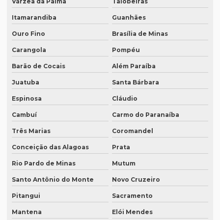
Várzea da Palma
Taiobeiras
Empresas que fazem tradução
Itamarandiba
Guanhães
Empresas que fazem tradução juramentada
Ouro Fino
Brasília de Minas
Empresas que fazem tradução técnica
Carangola
Pompéu
Empresas que prestam serviço de tradução
Barão de Cocais
Além Paraíba
Empresas de tradução de artigos científicos em inglês
Juatuba
Santa Bárbara
Empresas de tradução em curitiba
Espinosa
Cláudio
Empresas de tradução online
Cambuí
Carmo do Paranaíba
Empresas de tradução porto alegre
Três Marias
Coromandel
Empresas de transcrição
Conceição das Alagoas
Prata
Empresas de transcrição de áudio para -texto
Rio Pardo de Minas
Mutum
Equipamento para tradução simultanea
Santo Antônio do Monte
Novo Cruzeiro
Pitangui
Sacramento
Equipamento de tradução simultânea portátil
Mantena
Elói Mendes
Equipamento tradução simultanea preço