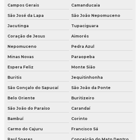
Campos Gerais
Camanducaia
Equipamentos para interpretação simultânea
São José da Lapa
São João Nepomuceno
Equipamentos necessários para tradução simultânea
Jacutinga
Tupaciguara
Equipamentos de tradução simultânea sp
Coração de Jesus
Aimorés
Interpretação simultânea
Nepomuceno
Pedra Azul
Intérprete alemão profissional
Minas Novas
Paraopeba
Intérprete chinês português
Espera Feliz
Monte Sião
Intérprete para congressos
Buritis
Jequitinhonha
Intérprete consecutivo
São Gonçalo do Sapucaí
São João da Ponte
Intérprete de coreano em são paulo
Belo Oriente
Buritizeiro
São João do Paraíso
Carandaí
Intérprete de espanhol em brasília
Bambuí
Corinto
Intérprete de espanhol em campinas
Carmo do Cajuru
Francisco Sá
Intérprete de espanhol em curitiba
Raul Soares
Conceição do Mato Dentro