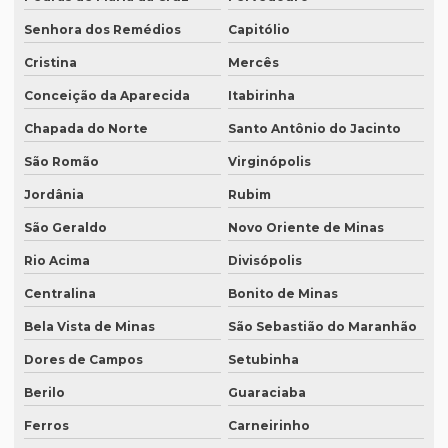
Preço de tradução e legendagem
Senhora dos Remédios
Capitólio
Preço tradução por página
Cristina
Mercês
Preço tradução por palavra
Conceição da Aparecida
Itabirinha
Preço tradução português inglês
Chapada do Norte
Santo Antônio do Jacinto
Preço tradução russo
São Romão
Virginópolis
Preço tradução russo português
Jordânia
Rubim
Preço tradução simultânea
São Geraldo
Novo Oriente de Minas
Preço tradução técnica
Rio Acima
Divisópolis
Preço tradutor juramentado
Centralina
Bonito de Minas
Bela Vista de Minas
São Sebastião do Maranhão
Preço de um artigo científico
Dores de Campos
Setubinha
Profissional que realiza a tradução simultânea
Berilo
Guaraciaba
Quais documentos precisam de tradução juramentada
Ferros
Carneirinho
Qual a diferença entre tradução simples para tradução