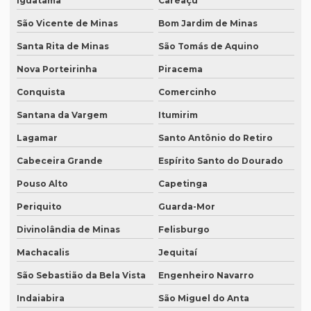
Iguatama
Careaçu
Revisão de trabalhos acadêmicos
São Vicente de Minas
Bom Jardim de Minas
Serviço de degravação de audio
Santa Rita de Minas
São Tomás de Aquino
Serviço de degravação de áudio em texto
Nova Porteirinha
Piracema
Serviço de degravação em espanhol
Conquista
Comercinho
Serviço de intérprete inglês espanhol
Santana da Vargem
Itumirim
Serviço de intérpretes de idiomas
Lagamar
Santo Antônio do Retiro
Serviço de legendagem
Cabeceira Grande
Espírito Santo do Dourado
Serviço de legendagem de vídeos
Pouso Alto
Capetinga
Periquito
Guarda-Mor
Serviço de revisão de artigos científicos
Divinolândia de Minas
Felisburgo
Serviço de revisão gramatical profissional
Machacalis
Jequitaí
Serviço de revisão de manuscritos literários
São Sebastião da Bela Vista
Engenheiro Navarro
Serviço de revisão ortográfica
Indaiabira
São Miguel do Anta
Serviço de revisão de teses e dissertações