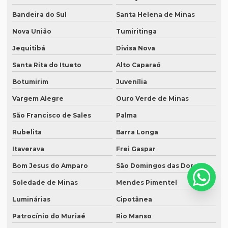
Serviço de tradução de curriculum profissional
Bandeira do Sul
Santa Helena de Minas
Serviço de tradução de documentos
Nova União
Tumiritinga
Serviço de tradução para espanhol
Jequitibá
Divisa Nova
Serviço de tradução para eventos
Santa Rita do Itueto
Alto Caparaó
Serviço tradução inglês
Botumirim
Juvenília
Vargem Alegre
Ouro Verde de Minas
Serviço de tradução de inglês para português
São Francisco de Sales
Palma
Serviço de tradução e interpretação
Rubelita
Barra Longa
Serviço de tradução juramentada
Itaverava
Frei Gaspar
Serviço de tradução jurídica
Bom Jesus do Amparo
São Domingos das Dores
Serviço de tradução literária
Soledade de Minas
Mendes Pimentel
Serviço de tradução de livros
Luminárias
Cipotânea
Serviço de tradução online
Patrocínio do Muriaé
Rio Manso
Serviço de tradução em porto alegre