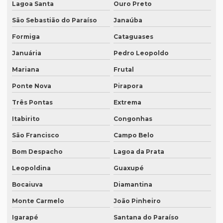
Lagoa Santa
Ouro Preto
Empresa de tradução rj
São Sebastião do Paraíso
Janaúba
Empresa de tradução em são paulo
Formiga
Cataguases
Januária
Pedro Leopoldo
Empresa de tradução simultanea
Mariana
Frutal
Empresa de tradução simultanea sp
Ponte Nova
Pirapora
Empresa de tradução simultânea para teams
Três Pontas
Extrema
Empresa de tradução simultânea para teams em campinas
Itabirito
Congonhas
Empresa de tradução simultânea para teams em recife
São Francisco
Campo Belo
Empresa de tradução simultânea para zoom
Bom Despacho
Lagoa da Prata
Empresa de tradução simultânea para zoom em curitiba
Leopoldina
Guaxupé
Empresa de tradução simultânea para zoom em sp
Bocaiuva
Diamantina
Empresa tradução site
Monte Carmelo
João Pinheiro
Empresa de tradução de sites em inglês
Igarapé
Santana do Paraíso