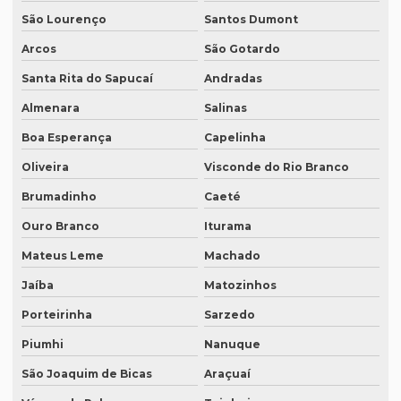
Empresa de tradução sp
São Lourenço
Santos Dumont
Arcos
São Gotardo
Empresa de tradução técnica
Santa Rita do Sapucaí
Andradas
Empresa de tradução técnica em inglês
Almenara
Salinas
Empresa de tradução de textos
Boa Esperança
Capelinha
Empresa tradutora juramentada
Oliveira
Visconde do Rio Branco
Empresa tradutora juramentada em brasília
Brumadinho
Caeté
Empresa tradutora juramentada em recife
Ouro Branco
Iturama
Empresa de tradutores juramentados
Mateus Leme
Machado
Empresa de tradutores juramentados em brasília
Jaíba
Matozinhos
Empresa de tradutores juramentados em fortaleza
Porteirinha
Sarzedo
Empresa de transcrição de audio
Piumhi
Nanuque
Empresas especializadas em tradução
São Joaquim de Bicas
Araçuaí