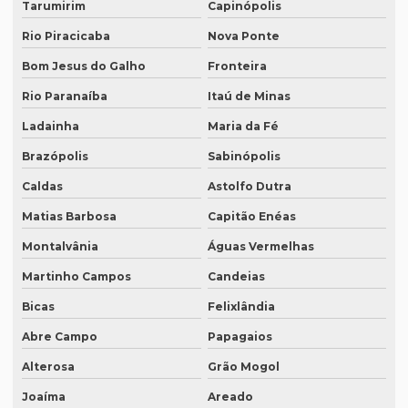
Tarumirim
Capinópolis
Legendagem preço por minuto
Rio Piracicaba
Nova Ponte
Legendagem profissional
Bom Jesus do Galho
Fronteira
Legendagem rio de janeiro
Rio Paranaíba
Itaú de Minas
Ladainha
Maria da Fé
Legendagem de vídeos
Brazópolis
Sabinópolis
Locação de equipamentos para tradução simultânea
Caldas
Astolfo Dutra
Locação sistema infravermelho para tradução simultânea
Matias Barbosa
Capitão Enéas
Localização de software
Montalvânia
Águas Vermelhas
Melhor empresa de tradução em df
Martinho Campos
Candeias
Melhor empresa de transcrição de áudio whatsapp
Bicas
Felixlândia
Melhor tradução simultânea
Abre Campo
Papagaios
O que é degravação de áudio
Alterosa
Grão Mogol
O que é degravação de vídeo
Joaíma
Areado