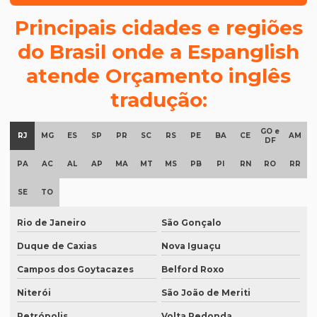
Degravação inglês
Principais cidades e regiões
Degravação judicial
do Brasil onde a Espanglish
Degravação judicial de áudio
atende Orçamento inglês
Degravação tradução
tradução:
Documentos para tradução juramentada
GO e
Empresa de degravação de audiência
RJ
MG
ES
SP
PR
SC
RS
PE
BA
CE
AM
DF
Empresa de degravação de audiência em brasília
PA
AC
AL
AP
MA
MT
MS
PB
PI
RN
RO
RR
Empresa de degravação de vídeo
SE
TO
Empresa de degravação de vídeo em BH
Rio de Janeiro
São Gonçalo
Empresa de degravação de vídeo em campinas
Duque de Caxias
Nova Iguaçu
Empresa de degravação whatsapp
Campos dos Goytacazes
Belford Roxo
Empresa de degravação whatsapp em curitiba
Niterói
São João de Meriti
Empresa de legendagem
Petrópolis
Volta Redonda