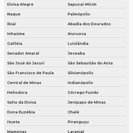
Divisa Alegre
Sapucaí-Mirim
Serviço de revisão de textos em alemão
Naque
Palmópolis
Serviço de revisão de textos em árabe
Ibiaí
Abadia dos Dourados
Serviço de revisão de textos em coreano
Inhaúma
Aiuruoca
Serviço de revisão de textos em japonês
Galiléia
Luislândia
Serviço de revisão de textos jurídicos
Senador Amaral
Jeceaba
Serviço de revisão de textos em mandarim
São José do Jacuri
São Sebastião do Anta
São Francisco de Paula
Silvianópolis
Serviço de tradução
Central de Minas
Indianópolis
Serviço tradução alemão
Heliodora
Córrego Fundo
Serviço de tradução de artigos cientificos
Salto da Divisa
Jenipapo de Minas
Serviço de tradução de áudio
Dona Euzébia
Chalé
Serviço de tradução campinas
Itueta
Piranguçu
Serviço de tradução certificada
Mamonas
Laranjal