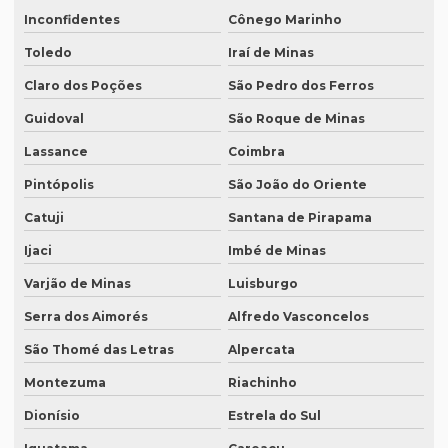
Inconfidentes
Cônego Marinho
Revisão de textos academicos
Toledo
Iraí de Minas
Revisão de textos em alemão
Claro dos Poções
São Pedro dos Ferros
Revisão de textos em árabe
Guidoval
São Roque de Minas
Revisão de textos em coreano
Lassance
Coimbra
Revisão de textos em espanhol
Pintópolis
São João do Oriente
Revisão de textos em francês
Catuji
Santana de Pirapama
Revisão de textos em inglês
Ijaci
Imbé de Minas
Revisão de textos em japonês
Varjão de Minas
Luisburgo
Revisão de textos jurídicos
Serra dos Aimorés
Alfredo Vasconcelos
São Thomé das Letras
Alpercata
Revisão de textos em mandarim
Montezuma
Riachinho
Revisão de textos em português
Dionísio
Estrela do Sul
Revisão de textos técnicos