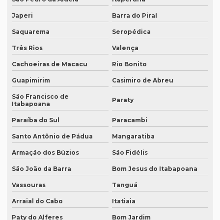
Empresa que faz tradução juramentada
Japeri
Barra do Piraí
Empresa que faz tradução simultânea
Saquarema
Seropédica
Empresa que faz tradução simultânea em curitiba
Três Rios
Valença
Empresa que faz tradução simultânea em recife
Cachoeiras de Macacu
Rio Bonito
Empresa que traduz artigos científicos
Guapimirim
Casimiro de Abreu
São Francisco de
Empresa que traduz artigos científicos em brasília
Paraty
Itabapoana
Empresa que traduz artigos científicos em sp
Paraíba do Sul
Paracambi
Empresa que traduz textos jurídicos
Santo Antônio de Pádua
Mangaratiba
Empresa que traduz textos jurídicos em campinas
Armação dos Búzios
São Fidélis
Empresa que traduz textos jurídicos em fortaleza
São João da Barra
Bom Jesus do Itabapoana
Vassouras
Tanguá
Empresa que transcreve áudios
Arraial do Cabo
Itatiaia
Empresa que transcreve áudios em curitiba
Paty do Alferes
Bom Jardim