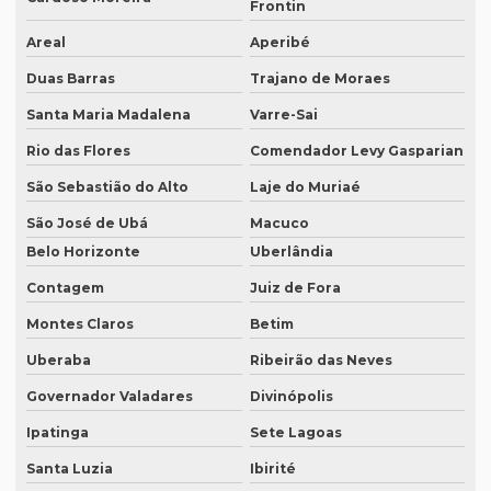
Frontin
Empresa de tradução brasil
Areal
Aperibé
Empresa de tradução campinas
Duas Barras
Trajano de Moraes
Empresa de tradução de documentos
Santa Maria Madalena
Varre-Sai
Empresa tradução espanhol
Rio das Flores
Comendador Levy Gasparian
Empresa de tradução especializada
São Sebastião do Alto
Laje do Muriaé
Empresa de tradução especializada em brasília
São José de Ubá
Macuco
Belo Horizonte
Uberlândia
Empresa de tradução especializada em recife
Contagem
Juiz de Fora
Empresa de tradução para eventos
Montes Claros
Betim
Empresa de tradução em ingles
Uberaba
Ribeirão das Neves
Empresa de tradução ingles portugues
Governador Valadares
Divinópolis
Empresa tradução japonês
Ipatinga
Sete Lagoas
Empresa de tradução juramentada
Santa Luzia
Ibirité