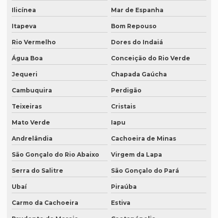
Onde fazer tradução de artigos em inglês
Ilicínea
Mar de Espanha
Onde fazer tradução em bh
Itapeva
Bom Repouso
Onde fazer tradução em campinas
Rio Vermelho
Dores do Indaiá
Onde fazer tradução em curitiba
Água Boa
Conceição do Rio Verde
Onde fazer tradução em fortaleza
Jequeri
Chapada Gaúcha
Cambuquira
Perdigão
Onde fazer tradução de inglês jurídico
Teixeiras
Cristais
Onde fazer tradução juramentada em brasília
Mato Verde
Iapu
Onde fazer tradução juramentada no rio de janeiro
Andrelândia
Cachoeira de Minas
Onde fazer tradução juramentada no rj
São Gonçalo do Rio Abaixo
Virgem da Lapa
Onde fazer tradução juramentada em porto alegre
Serra do Salitre
São Gonçalo do Pará
Onde fazer tradução juramentada em recife
Ubaí
Piraúba
Onde fazer tradução juramentada em sp
Carmo da Cachoeira
Estiva
Onde fazer tradução em porto alegre