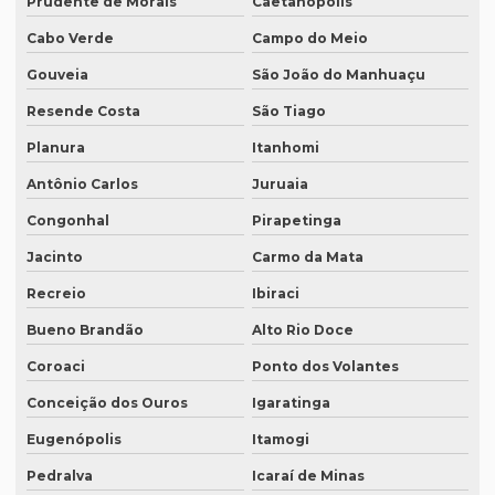
Prudente de Morais
Caetanópolis
Onde fazer transcrição de áudio para texto
Cabo Verde
Campo do Meio
Orçamento inglês tradução
Gouveia
São João do Manhuaçu
Orçamento legendagem
Resende Costa
São Tiago
Planura
Itanhomi
Preço interpretação simultânea
Antônio Carlos
Juruaia
Preço lauda tradução
Congonhal
Pirapetinga
Preço revisão tradução
Jacinto
Carmo da Mata
Preço tabela tradução inglês
Recreio
Ibiraci
Preço para tradução
Bueno Brandão
Alto Rio Doce
Preço de tradução de árabe
Coroaci
Ponto dos Volantes
Preço tradução em chinês
Conceição dos Ouros
Igaratinga
Preço tradução para francês
Eugenópolis
Itamogi
Preço tradução francês portugues
Pedralva
Icaraí de Minas