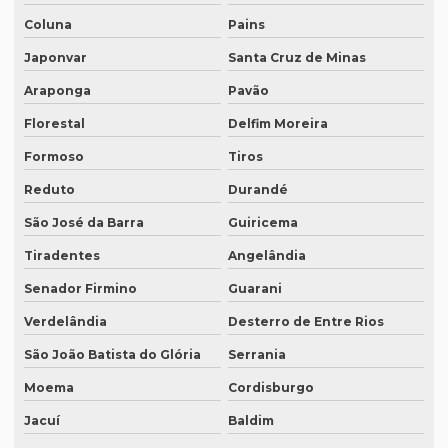
Quanto custa um tradutor juramentado
Coluna
Pains
Quanto custa uma tradução juramentada
Japonvar
Santa Cruz de Minas
Quanto custa uma tradução juramentada em francês
Araponga
Pavão
Quanto custa uma tradução juramentada em italiano
Florestal
Delfim Moreira
Formoso
Tiros
Quem faz tradução de artigos científicos
Reduto
Durandé
Quem faz tradução juramentada em mg
São José da Barra
Guiricema
Quem faz tradução simultânea teams
Tiradentes
Angelândia
Quem faz transcrição de áudio em portugues
Senador Firmino
Guarani
Rádios para tradução simultânea
Verdelândia
Desterro de Entre Rios
Revisão de artigos científicos
São João Batista do Glória
Serrania
Revisão gramatical profissional
Moema
Cordisburgo
Revisão em ingles
Jacuí
Baldim
Revisão em ingles tradução