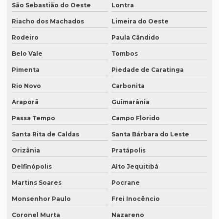
São Sebastião do Oeste
Lontra
Quanto custa a diária de um intérprete simultâneo
Riacho dos Machados
Limeira do Oeste
Quanto custa equipamento de tradução simultânea
Rodeiro
Paula Cândido
Quanto custa para fazer uma tradução juramentada
Belo Vale
Tombos
Quanto custa tradução juramentada alemão
Pimenta
Piedade de Caratinga
Quanto custa tradução juramentada espanhol
Rio Novo
Carbonita
Araporã
Guimarânia
Quanto custa tradução juramentada ingles
Passa Tempo
Campo Florido
Quanto custa tradução para o inglês
Santa Rita de Caldas
Santa Bárbara do Leste
Quanto custa tradução por palavra
Orizânia
Pratápolis
Quanto custa a tradução de um manual técnico?
Delfinópolis
Alto Jequitibá
Quanto custa traduzir para alemão
Martins Soares
Pocrane
Quanto custa traduzir documentos
Monsenhor Paulo
Frei Inocêncio
Quanto custa traduzir um livro
Coronel Murta
Nazareno