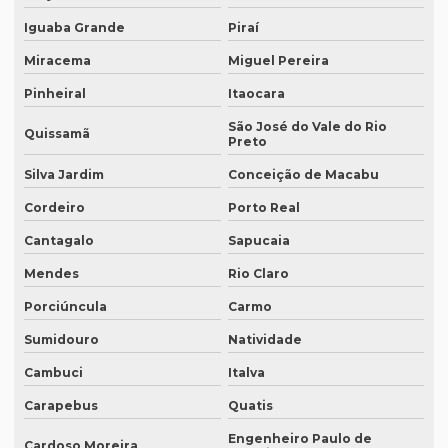
Empresa que transcreve áudios em porto alegre
Iguaba Grande
Piraí
Empresa de revisão de textos em espanhol
Miracema
Miguel Pereira
Empresa de revisão de textos em francês
Pinheiral
Itaocara
Empresa de revisão de textos em português
São José do Vale do Rio
Quissamã
Preto
Empresa de revisão de textos técnicos
Silva Jardim
Conceição de Macabu
Empresa de tradução de artigos
Cordeiro
Porto Real
Empresa de tradução de artigos em fortaleza
Cantagalo
Sapucaia
Empresa de tradução de artigos em inglês
Mendes
Rio Claro
Empresa de tradução de artigos no rio de janeiro
Porciúncula
Carmo
Empresa de tradução de artigos no rj
Sumidouro
Natividade
Empresa de tradução de artigos em porto alegre
Cambuci
Italva
Empresa de tradução de artigos em recife
Carapebus
Quatis
Empresa de tradução de artigos em sp
Engenheiro Paulo de
Cardoso Moreira