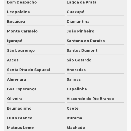
Bom Despacho
Lagoa da Prata
Empresa de tradução simultânea para zoom em curitiba
Leopoldina
Guaxupé
Empresa de tradução simultânea para zoom em sp
Bocaiuva
Diamantina
Empresa tradução site
Monte Carmelo
João Pinheiro
Empresa de tradução de sites em inglês
Igarapé
Santana do Paraíso
Empresa de tradução sp
São Lourenço
Santos Dumont
Arcos
São Gotardo
Empresa de tradução técnica
Santa Rita do Sapucaí
Andradas
Empresa de tradução técnica em inglês
Almenara
Salinas
Empresa de tradução de textos
Boa Esperança
Capelinha
Empresa tradutora juramentada
Oliveira
Visconde do Rio Branco
Empresa tradutora juramentada em brasília
Brumadinho
Caeté
Empresa tradutora juramentada em recife
Ouro Branco
Iturama
Empresa de tradutores juramentados
Mateus Leme
Machado