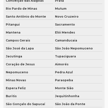
Conceição das Alagoas
Prata
Empresas de transcrição de áudio para -texto
Rio Pardo de Minas
Mutum
Equipamento para tradução simultanea
Santo Antônio do Monte
Novo Cruzeiro
Pitangui
Sacramento
Equipamento de tradução simultânea portátil
Mantena
Elói Mendes
Equipamento tradução simultanea preço
Campos Gerais
Camanducaia
Equipamentos para interpretação simultânea
São José da Lapa
São João Nepomuceno
Equipamentos necessários para tradução simultânea
Jacutinga
Tupaciguara
Equipamentos de tradução simultânea sp
Coração de Jesus
Aimorés
Interpretação simultânea
Nepomuceno
Pedra Azul
Intérprete alemão profissional
Minas Novas
Paraopeba
Intérprete chinês português
Espera Feliz
Monte Sião
Intérprete para congressos
Buritis
Jequitinhonha
Intérprete consecutivo
São Gonçalo do Sapucaí
São João da Ponte