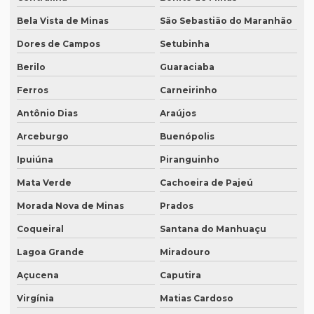
Bela Vista de Minas
São Sebastião do Maranhão
Preço de um artigo científico
Dores de Campos
Setubinha
Profissional que realiza a tradução simultânea
Berilo
Guaraciaba
Quais documentos precisam de tradução juramentada
Ferros
Carneirinho
Qual a diferença entre tradução simples para tradução
juramentada?
Antônio Dias
Araújos
Qual é a melhor empresa de tradução em SP?
Arceburgo
Buenópolis
Qual é o preço da tradução simultânea?
Ipuiúna
Piranguinho
Mata Verde
Cachoeira de Pajeú
Qual o preço de uma tradução juramentada italiano?
Morada Nova de Minas
Prados
Qual o valor da tradução juramentada
Coqueiral
Santana do Manhuaçu
Qual o valor de tradução por página?
Lagoa Grande
Miradouro
Qual é o valor de um artigo científico
Açucena
Caputira
Quando eu preciso de uma tradução juramentada?
Virgínia
Matias Cardoso
Quanto custa a diária tradução simultânea