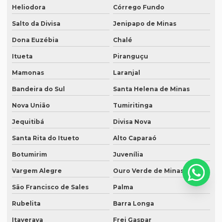
Heliodora
Córrego Fundo
Serviço de tradução de artigos cientificos
Salto da Divisa
Jenipapo de Minas
Serviço de tradução de áudio
Dona Euzébia
Chalé
Serviço de tradução campinas
Itueta
Piranguçu
Serviço de tradução certificada
Mamonas
Laranjal
Serviço de tradução de curriculum profissional
Bandeira do Sul
Santa Helena de Minas
Serviço de tradução de documentos
Nova União
Tumiritinga
Serviço de tradução para espanhol
Jequitibá
Divisa Nova
Serviço de tradução para eventos
Santa Rita do Itueto
Alto Caparaó
Serviço tradução inglês
Botumirim
Juvenília
Vargem Alegre
Ouro Verde de Minas
Serviço de tradução de inglês para português
São Francisco de Sales
Palma
Serviço de tradução e interpretação
Rubelita
Barra Longa
Serviço de tradução juramentada
Itaverava
Frei Gaspar