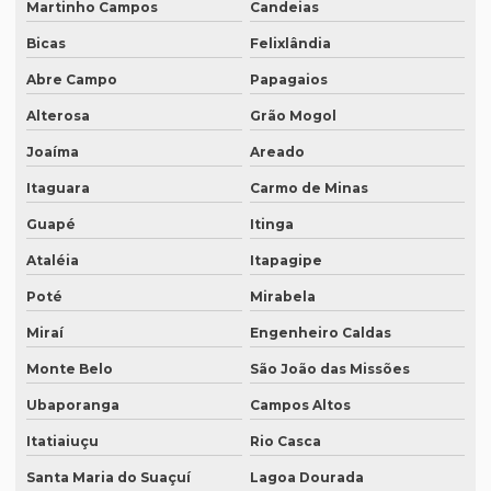
Martinho Campos
Candeias
Melhor empresa de transcrição de áudio whatsapp
Bicas
Felixlândia
Melhor tradução simultânea
Abre Campo
Papagaios
O que é degravação de áudio
Alterosa
Grão Mogol
O que é degravação de vídeo
Joaíma
Areado
O que significa tradução juramentada
Itaguara
Carmo de Minas
O que significa tradução juramentada em inglês
Guapé
Itinga
Ataléia
Itapagipe
O que é tradução juramentada
Poté
Mirabela
O que é tradução juramentada de um documento
Miraí
Engenheiro Caldas
O que é tradução simultânea
Monte Belo
São João das Missões
O que é tradução técnica
Ubaporanga
Campos Altos
O que é um tradutor técnico?
Itatiaiuçu
Rio Casca
Onde encontrar um tradutor juramentado?
Santa Maria do Suaçuí
Lagoa Dourada