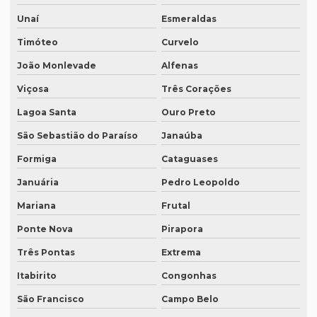
Empresa de tradução de patentes
Unaí
Esmeraldas
Empresa de tradução de patentes em curitiba
Timóteo
Curvelo
Empresa de tradução de patentes em porto alegre
João Monlevade
Alfenas
Empresa de tradução profissional
Viçosa
Três Corações
Empresa tradução rio de janeiro
Lagoa Santa
Ouro Preto
Empresa de tradução rj
São Sebastião do Paraíso
Janaúba
Empresa de tradução em são paulo
Formiga
Cataguases
Januária
Pedro Leopoldo
Empresa de tradução simultanea
Mariana
Frutal
Empresa de tradução simultanea sp
Ponte Nova
Pirapora
Empresa de tradução simultânea para teams
Três Pontas
Extrema
Empresa de tradução simultânea para teams em campinas
Itabirito
Congonhas
Empresa de tradução simultânea para teams em recife
São Francisco
Campo Belo
Empresa de tradução simultânea para zoom