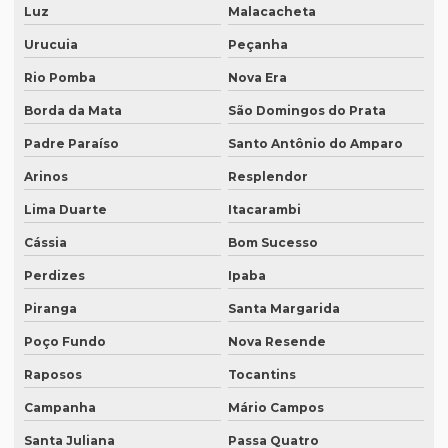
Luz
Malacacheta
Intérprete remoto
Urucuia
Peçanha
Intérprete para reuniões
Rio Pomba
Nova Era
Intérprete para seminários
Borda da Mata
São Domingos do Prata
Intérprete simultâneo em bh
Padre Paraíso
Santo Antônio do Amparo
Intérprete simultâneo espanhol em bh
Arinos
Resplendor
Intérprete simultâneo espanhol rio de janeiro
Lima Duarte
Itacarambi
Intérprete simultâneo inglês em bh
Cássia
Bom Sucesso
Intérprete simultâneo inglês rj
Perdizes
Ipaba
Intérprete de videoconferência
Piranga
Santa Margarida
Poço Fundo
Nova Resende
Intérprete para webinars
Raposos
Tocantins
Intérprete para workshops
Campanha
Mário Campos
Intérpretes para conferências
Santa Juliana
Passa Quatro