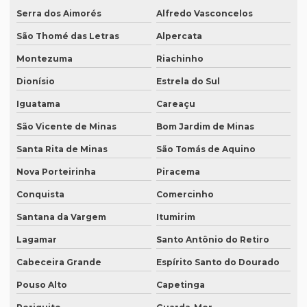
Revisão de textos jurídicos
Serra dos Aimorés
Alfredo Vasconcelos
São Thomé das Letras
Alpercata
Revisão de textos em mandarim
Montezuma
Riachinho
Revisão de textos em português
Dionísio
Estrela do Sul
Revisão de textos técnicos
Iguatama
Careaçu
Revisão de trabalhos acadêmicos
São Vicente de Minas
Bom Jardim de Minas
Serviço de degravação de audio
Santa Rita de Minas
São Tomás de Aquino
Serviço de degravação de áudio em texto
Nova Porteirinha
Piracema
Serviço de degravação em espanhol
Conquista
Comercinho
Serviço de intérprete inglês espanhol
Santana da Vargem
Itumirim
Serviço de intérpretes de idiomas
Lagamar
Santo Antônio do Retiro
Serviço de legendagem
Cabeceira Grande
Espírito Santo do Dourado
Serviço de legendagem de vídeos
Pouso Alto
Capetinga