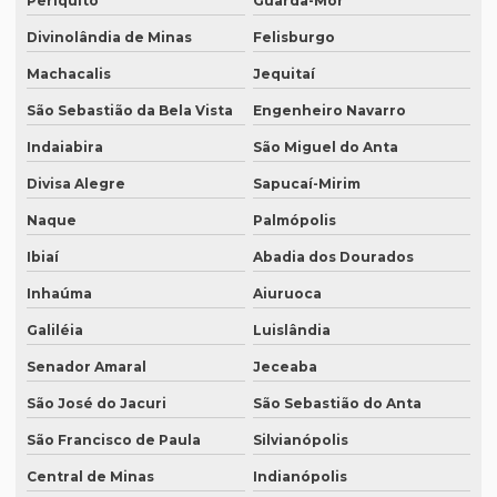
Periquito
Guarda-Mor
Serviço de revisão de artigos científicos
Divinolândia de Minas
Felisburgo
Serviço de revisão gramatical profissional
Machacalis
Jequitaí
Serviço de revisão de manuscritos literários
São Sebastião da Bela Vista
Engenheiro Navarro
Serviço de revisão ortográfica
Indaiabira
São Miguel do Anta
Serviço de revisão de teses e dissertações
Divisa Alegre
Sapucaí-Mirim
Serviço de revisão de textos em alemão
Naque
Palmópolis
Serviço de revisão de textos em árabe
Ibiaí
Abadia dos Dourados
Serviço de revisão de textos em coreano
Inhaúma
Aiuruoca
Serviço de revisão de textos em japonês
Galiléia
Luislândia
Serviço de revisão de textos jurídicos
Senador Amaral
Jeceaba
Serviço de revisão de textos em mandarim
São José do Jacuri
São Sebastião do Anta
São Francisco de Paula
Silvianópolis
Serviço de tradução
Central de Minas
Indianópolis
Serviço tradução alemão