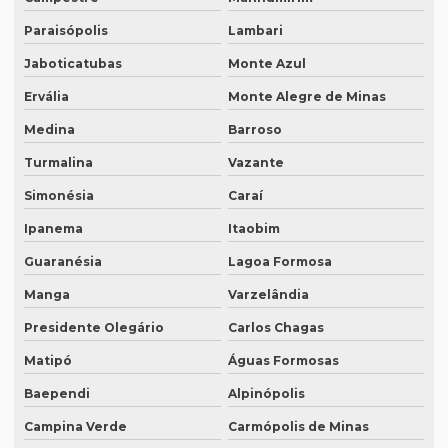
Paraisópolis
Lambari
Intérprete juramentado
Jaboticatubas
Monte Azul
Intérprete mandarim português
Ervália
Monte Alegre de Minas
Intérprete de negócios
Medina
Barroso
Intérprete para palestras
Turmalina
Vazante
Intérprete português chinês
Simonésia
Caraí
Intérprete português inglês profissional
Ipanema
Itaobim
Intérprete português japonês
Guaranésia
Lagoa Formosa
Intérprete português mandarim
Manga
Varzelândia
Intérprete profissional coreano português
Presidente Olegário
Carlos Chagas
Intérprete profissional em eventos
Matipó
Águas Formosas
Baependi
Alpinópolis
Intérprete profissional de francês
Campina Verde
Carmópolis de Minas
Intérprete profissional de japonês