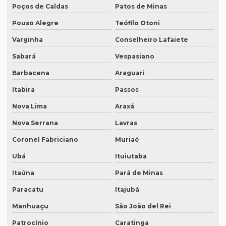
Empresa de tradução juramentada para diplomas
Poços de Caldas
Patos de Minas
Empresa de tradução juramentada para diplomas em brasília
Pouso Alegre
Teófilo Otoni
Varginha
Conselheiro Lafaiete
Empresa de tradução juramentada para diplomas em porto
alegre
Sabará
Vespasiano
Empresa de tradução juramentada em inglês
Barbacena
Araguari
Empresa de tradução juramentada em inglês em campinas
Itabira
Passos
Empresa de tradução juramentada em inglês em sp
Nova Lima
Araxá
Empresa de tradução juramentada em italiano
Nova Serrana
Lavras
Empresa de tradução juramentada em italiano em curitiba
Coronel Fabriciano
Muriaé
Ubá
Ituiutaba
Empresa de tradução juramentada em italiano em fortaleza
Itaúna
Pará de Minas
Empresa de tradução juramentada rj
Paracatu
Itajubá
Empresa de tradução juramentada sp
Manhuaçu
São João del Rei
Empresa de tradução e legendagem
Patrocínio
Caratinga