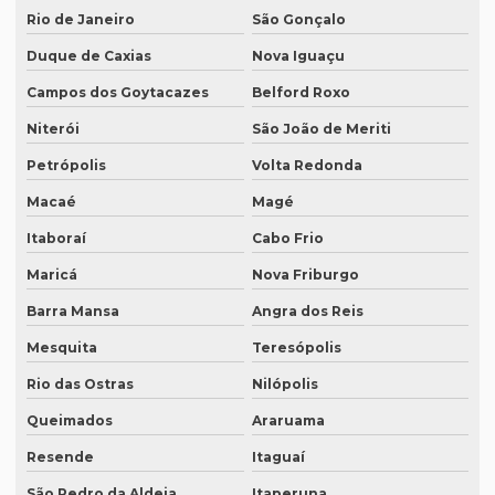
Rio de Janeiro
São Gonçalo
Empresa de degravação de vídeo em campinas
Duque de Caxias
Nova Iguaçu
Empresa de degravação whatsapp
Campos dos Goytacazes
Belford Roxo
Empresa de degravação whatsapp em curitiba
Niterói
São João de Meriti
Empresa de legendagem
Petrópolis
Volta Redonda
Empresa de legendagem de filmes
Macaé
Magé
Empresa de legendagem de filmes em sp
Itaboraí
Cabo Frio
Maricá
Nova Friburgo
Empresa de legendagem em inglês
Barra Mansa
Angra dos Reis
Empresa de legendagem sp
Mesquita
Teresópolis
Empresa de legendagem de vídeos em espanhol
Rio das Ostras
Nilópolis
Empresa que apostila tradução juramentada
Queimados
Araruama
Empresa que apostila tradução juramentada em campinas
Resende
Itaguaí
Empresa que apostila tradução juramentada em porto alegre
São Pedro da Aldeia
Itaperuna