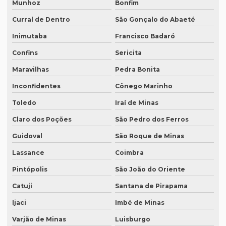
Munhoz
Bonfim
Revisão de manuscritos literários
Curral de Dentro
São Gonçalo do Abaeté
Revisão de teses e dissertações
Inimutaba
Francisco Badaró
Confins
Sericita
Revisão de texto acadêmico preço
Maravilhas
Pedra Bonita
Revisão de texto em inglês preço
Inconfidentes
Cônego Marinho
Revisão de textos academicos
Toledo
Iraí de Minas
Revisão de textos em alemão
Claro dos Poções
São Pedro dos Ferros
Revisão de textos em árabe
Guidoval
São Roque de Minas
Revisão de textos em coreano
Lassance
Coimbra
Revisão de textos em espanhol
Pintópolis
São João do Oriente
Revisão de textos em francês
Catuji
Santana de Pirapama
Revisão de textos em inglês
Ijaci
Imbé de Minas
Revisão de textos em japonês
Varjão de Minas
Luisburgo