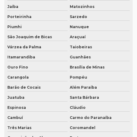
Empresa de tradutores juramentados em brasília
Jaíba
Matozinhos
Empresa de tradutores juramentados em fortaleza
Porteirinha
Sarzedo
Empresa de transcrição de audio
Piumhi
Nanuque
Empresas especializadas em tradução
São Joaquim de Bicas
Araçuaí
Várzea da Palma
Taiobeiras
Empresas que fazem tradução
Itamarandiba
Guanhães
Empresas que fazem tradução juramentada
Ouro Fino
Brasília de Minas
Empresas que fazem tradução técnica
Carangola
Pompéu
Empresas que prestam serviço de tradução
Barão de Cocais
Além Paraíba
Empresas de tradução de artigos científicos em inglês
Juatuba
Santa Bárbara
Empresas de tradução em curitiba
Espinosa
Cláudio
Empresas de tradução online
Cambuí
Carmo do Paranaíba
Empresas de tradução porto alegre
Três Marias
Coromandel
Empresas de transcrição