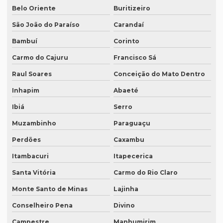
Intérprete de coreano em são paulo
Belo Oriente
Buritizeiro
São João do Paraíso
Carandaí
Intérprete de espanhol em brasília
Bambuí
Corinto
Intérprete de espanhol em campinas
Carmo do Cajuru
Francisco Sá
Intérprete de espanhol em curitiba
Raul Soares
Conceição do Mato Dentro
Intérprete de espanhol em porto alegre
Inhapim
Abaeté
Intérprete para eventos
Ibiá
Serro
Intérprete de inglês em campinas
Muzambinho
Paraguaçu
Intérprete de inglês em curitiba
Perdões
Caxambu
Intérprete inglês espanhol português
Itambacuri
Itapecerica
Intérprete de inglês em porto alegre
Santa Vitória
Carmo do Rio Claro
Intérprete de inglês português
Monte Santo de Minas
Lajinha
Interprete de italiano profissional
Conselheiro Pena
Divino
Campestre
Manhumirim
Intérprete japonês português