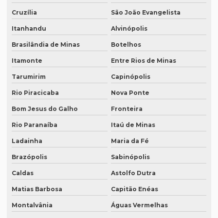
Intérpretes para eventos corporativos
Cruzília
São João Evangelista
Lauda de tradução
Itanhandu
Alvinópolis
Legendagem em espanhol
Brasilândia de Minas
Botelhos
Legendagem em inglês
Itamonte
Entre Rios de Minas
Legendagem em português
Tarumirim
Capinópolis
Legendagem preço por minuto
Rio Piracicaba
Nova Ponte
Legendagem profissional
Bom Jesus do Galho
Fronteira
Legendagem rio de janeiro
Rio Paranaíba
Itaú de Minas
Ladainha
Maria da Fé
Legendagem de vídeos
Brazópolis
Sabinópolis
Locação de equipamentos para tradução simultânea
Caldas
Astolfo Dutra
Locação sistema infravermelho para tradução simultânea
Matias Barbosa
Capitão Enéas
Localização de software
Montalvânia
Águas Vermelhas
Melhor empresa de tradução em df