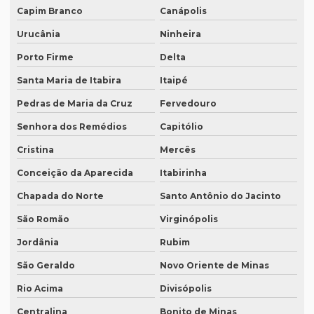
Preço de tradução juramentada
Capim Branco
Canápolis
Preço tradução juramentada alemão
Urucânia
Ninheira
Porto Firme
Delta
Preço tradução juramentada brasil
Santa Maria de Itabira
Itaipé
Preço de tradução juramentada italiano
Pedras de Maria da Cruz
Fervedouro
Preço de tradução e legendagem
Senhora dos Remédios
Capitólio
Preço tradução por página
Cristina
Mercês
Preço tradução por palavra
Conceição da Aparecida
Itabirinha
Preço tradução português inglês
Chapada do Norte
Santo Antônio do Jacinto
Preço tradução russo
São Romão
Virginópolis
Preço tradução russo português
Jordânia
Rubim
Preço tradução simultânea
São Geraldo
Novo Oriente de Minas
Preço tradução técnica
Rio Acima
Divisópolis
Preço tradutor juramentado
Centralina
Bonito de Minas