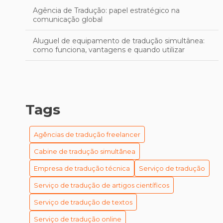
Agência de Tradução: papel estratégico na
comunicação global
Aluguel de equipamento de tradução simultânea:
como funciona, vantagens e quando utilizar
Aprimore sua Escrita em Inglês: Técnicas Eficazes
para uma Revisão Profissional
As Melhores Empresas de Tradução em Porto Alegre
Tags
para se Destacar no Mercado
As Melhores Empresas de Tradução em Porto Alegre
Agências de tradução freelancer
para Seu Negócio
Cabine de tradução simultânea
As Melhores Empresas de Tradução em Porto Alegre
Empresa de tradução técnica
Serviço de tradução
Para Suas Necessidades
Serviço de tradução de artigos científicos
Cabines de Tradução Simultânea: Guia Completo para
Garantir Comunicação Eficiente em Eventos
Serviço de tradução de textos
Internacionais
Serviço de tradução online