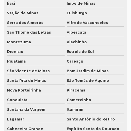
Ijaci
Imbé de Minas
Revisão de textos em japonês
Varjão de Minas
Luisburgo
Revisão de textos jurídicos
Serra dos Aimorés
Alfredo Vasconcelos
Revisão de textos em mandarim
São Thomé das Letras
Alpercata
Revisão de textos em português
Montezuma
Riachinho
Revisão de textos técnicos
Dionísio
Estrela do Sul
Revisão de trabalhos acadêmicos
Iguatama
Careaçu
Serviço de degravação de audio
São Vicente de Minas
Bom Jardim de Minas
Serviço de degravação de áudio em texto
Santa Rita de Minas
São Tomás de Aquino
Nova Porteirinha
Piracema
Serviço de degravação em espanhol
Conquista
Comercinho
Serviço de intérprete inglês espanhol
Santana da Vargem
Itumirim
Serviço de intérpretes de idiomas
Lagamar
Santo Antônio do Retiro
Serviço de legendagem
Cabeceira Grande
Espírito Santo do Dourado