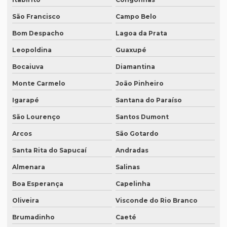
Empresa de tradução simultânea para zoom
São Francisco
Campo Belo
Bom Despacho
Lagoa da Prata
Empresa de tradução simultânea para zoom em curitiba
Leopoldina
Guaxupé
Empresa de tradução simultânea para zoom em sp
Bocaiuva
Diamantina
Empresa tradução site
Monte Carmelo
João Pinheiro
Empresa de tradução de sites em inglês
Igarapé
Santana do Paraíso
Empresa de tradução sp
São Lourenço
Santos Dumont
Empresa de tradução técnica
Arcos
São Gotardo
Empresa de tradução técnica em inglês
Santa Rita do Sapucaí
Andradas
Empresa de tradução de textos
Almenara
Salinas
Empresa tradutora juramentada
Boa Esperança
Capelinha
Empresa tradutora juramentada em brasília
Oliveira
Visconde do Rio Branco
Empresa tradutora juramentada em recife
Brumadinho
Caeté