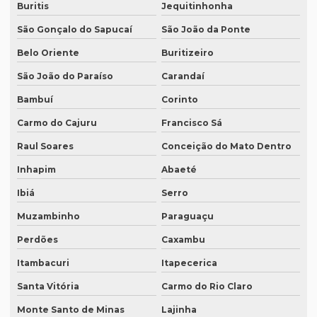
Buritis
Jequitinhonha
Intérprete consecutivo
São Gonçalo do Sapucaí
São João da Ponte
Intérprete de coreano em são paulo
Belo Oriente
Buritizeiro
Intérprete de espanhol em brasília
São João do Paraíso
Carandaí
Intérprete de espanhol em campinas
Bambuí
Corinto
Intérprete de espanhol em curitiba
Carmo do Cajuru
Francisco Sá
Intérprete de espanhol em porto alegre
Raul Soares
Conceição do Mato Dentro
Intérprete para eventos
Inhapim
Abaeté
Intérprete de inglês em campinas
Ibiá
Serro
Muzambinho
Paraguaçu
Intérprete de inglês em curitiba
Perdões
Caxambu
Intérprete inglês espanhol português
Itambacuri
Itapecerica
Intérprete de inglês em porto alegre
Santa Vitória
Carmo do Rio Claro
Intérprete de inglês português
Monte Santo de Minas
Lajinha