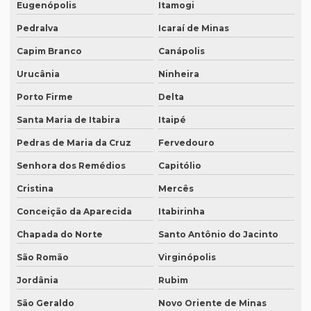
Eugenópolis
Itamogi
Preço tradução francês portugues
Pedralva
Icaraí de Minas
Preço de tradução juramentada
Capim Branco
Canápolis
Preço tradução juramentada alemão
Urucânia
Ninheira
Preço tradução juramentada brasil
Porto Firme
Delta
Preço de tradução juramentada italiano
Santa Maria de Itabira
Itaipé
Preço de tradução e legendagem
Pedras de Maria da Cruz
Fervedouro
Preço tradução por página
Senhora dos Remédios
Capitólio
Preço tradução por palavra
Cristina
Mercês
Preço tradução português inglês
Conceição da Aparecida
Itabirinha
Chapada do Norte
Santo Antônio do Jacinto
Preço tradução russo
São Romão
Virginópolis
Preço tradução russo português
Jordânia
Rubim
Preço tradução simultânea
São Geraldo
Novo Oriente de Minas
Preço tradução técnica