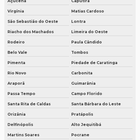
Açucena
Caputira
Quanto custa a diária tradução simultânea
Virgínia
Matias Cardoso
São Sebastião do Oeste
Lontra
Quanto custa a diária de um intérprete simultâneo
Riacho dos Machados
Limeira do Oeste
Quanto custa equipamento de tradução simultânea
Rodeiro
Paula Cândido
Quanto custa para fazer uma tradução juramentada
Belo Vale
Tombos
Quanto custa tradução juramentada alemão
Pimenta
Piedade de Caratinga
Quanto custa tradução juramentada espanhol
Rio Novo
Carbonita
Quanto custa tradução juramentada ingles
Araporã
Guimarânia
Quanto custa tradução para o inglês
Passa Tempo
Campo Florido
Quanto custa tradução por palavra
Santa Rita de Caldas
Santa Bárbara do Leste
Quanto custa a tradução de um manual técnico?
Orizânia
Pratápolis
Quanto custa traduzir para alemão
Delfinópolis
Alto Jequitibá
Quanto custa traduzir documentos
Martins Soares
Pocrane