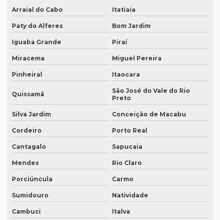
Empresa que transcreve áudios em curitiba
Arraial do Cabo
Itatiaia
Empresa que transcreve áudios em porto alegre
Paty do Alferes
Bom Jardim
Empresa de revisão de textos em espanhol
Iguaba Grande
Piraí
Empresa de revisão de textos em francês
Miracema
Miguel Pereira
Empresa de revisão de textos em português
Pinheiral
Itaocara
São José do Vale do Rio
Empresa de revisão de textos técnicos
Quissamã
Preto
Empresa de tradução de artigos
Silva Jardim
Conceição de Macabu
Empresa de tradução de artigos em fortaleza
Cordeiro
Porto Real
Empresa de tradução de artigos em inglês
Cantagalo
Sapucaia
Empresa de tradução de artigos no rio de janeiro
Mendes
Rio Claro
Porciúncula
Carmo
Empresa de tradução de artigos no rj
Sumidouro
Natividade
Empresa de tradução de artigos em porto alegre
Cambuci
Italva
Empresa de tradução de artigos em recife