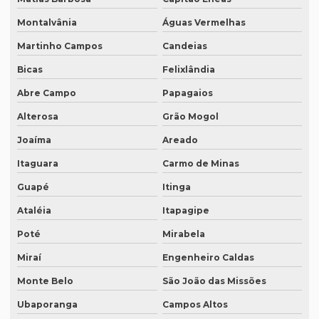
Melhor empresa de tradução em df
Montalvânia
Águas Vermelhas
Melhor empresa de transcrição de áudio whatsapp
Martinho Campos
Candeias
Bicas
Felixlândia
Melhor tradução simultânea
Abre Campo
Papagaios
O que é degravação de áudio
Alterosa
Grão Mogol
O que é degravação de vídeo
Joaíma
Areado
O que significa tradução juramentada
Itaguara
Carmo de Minas
O que significa tradução juramentada em inglês
Guapé
Itinga
O que é tradução juramentada
Ataléia
Itapagipe
O que é tradução juramentada de um documento
Poté
Mirabela
O que é tradução simultânea
Miraí
Engenheiro Caldas
O que é tradução técnica
Monte Belo
São João das Missões
O que é um tradutor técnico?
Ubaporanga
Campos Altos