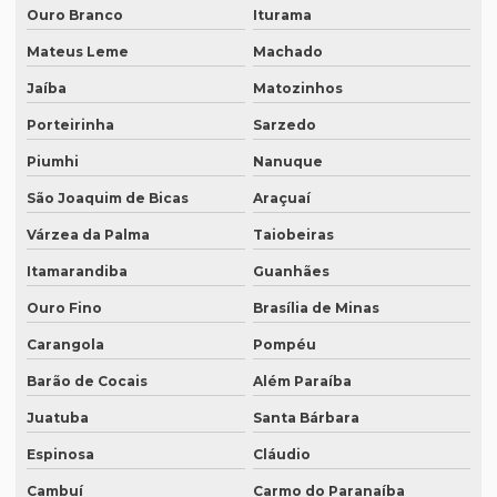
Ouro Branco
Iturama
Empresa de tradutores juramentados
Mateus Leme
Machado
Empresa de tradutores juramentados em brasília
Jaíba
Matozinhos
Empresa de tradutores juramentados em fortaleza
Porteirinha
Sarzedo
Empresa de transcrição de audio
Piumhi
Nanuque
Empresas especializadas em tradução
São Joaquim de Bicas
Araçuaí
Empresas que fazem tradução
Várzea da Palma
Taiobeiras
Empresas que fazem tradução juramentada
Itamarandiba
Guanhães
Empresas que fazem tradução técnica
Ouro Fino
Brasília de Minas
Empresas que prestam serviço de tradução
Carangola
Pompéu
Empresas de tradução de artigos científicos em inglês
Barão de Cocais
Além Paraíba
Empresas de tradução em curitiba
Juatuba
Santa Bárbara
Espinosa
Cláudio
Empresas de tradução online
Cambuí
Carmo do Paranaíba
Empresas de tradução porto alegre