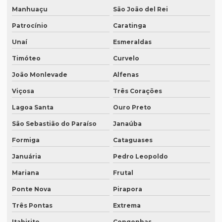
Empresa de tradução e legendagem
Manhuaçu
São João del Rei
Empresa de tradução de patentes
Patrocínio
Caratinga
Empresa de tradução de patentes em curitiba
Unaí
Esmeraldas
Timóteo
Curvelo
Empresa de tradução de patentes em porto alegre
João Monlevade
Alfenas
Empresa de tradução profissional
Viçosa
Três Corações
Empresa tradução rio de janeiro
Lagoa Santa
Ouro Preto
Empresa de tradução rj
São Sebastião do Paraíso
Janaúba
Empresa de tradução em são paulo
Formiga
Cataguases
Empresa de tradução simultanea
Januária
Pedro Leopoldo
Empresa de tradução simultanea sp
Mariana
Frutal
Empresa de tradução simultânea para teams
Ponte Nova
Pirapora
Empresa de tradução simultânea para teams em campinas
Três Pontas
Extrema
Empresa de tradução simultânea para teams em recife
Itabirito
Congonhas