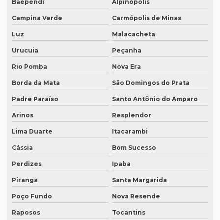
Baependi
Alpinópolis
Intérprete profissional de japonês
Campina Verde
Carmópolis de Minas
Intérprete remoto
Luz
Malacacheta
Intérprete para reuniões
Urucuia
Peçanha
Intérprete para seminários
Rio Pomba
Nova Era
Intérprete simultâneo em bh
Borda da Mata
São Domingos do Prata
Padre Paraíso
Santo Antônio do Amparo
Intérprete simultâneo espanhol em bh
Arinos
Resplendor
Intérprete simultâneo espanhol rio de janeiro
Lima Duarte
Itacarambi
Intérprete simultâneo inglês em bh
Cássia
Bom Sucesso
Intérprete simultâneo inglês rj
Perdizes
Ipaba
Intérprete de videoconferência
Piranga
Santa Margarida
Intérprete para webinars
Poço Fundo
Nova Resende
Intérprete para workshops
Raposos
Tocantins