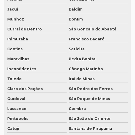
Revisão em ingles
Jacuí
Baldim
Revisão em ingles tradução
Munhoz
Bonfim
Revisão de manuscritos literários
Curral de Dentro
São Gonçalo do Abaeté
Revisão de teses e dissertações
Inimutaba
Francisco Badaró
Revisão de texto acadêmico preço
Confins
Sericita
Revisão de texto em inglês preço
Maravilhas
Pedra Bonita
Revisão de textos academicos
Inconfidentes
Cônego Marinho
Revisão de textos em alemão
Toledo
Iraí de Minas
Revisão de textos em árabe
Claro dos Poções
São Pedro dos Ferros
Revisão de textos em coreano
Guidoval
São Roque de Minas
Lassance
Coimbra
Revisão de textos em espanhol
Pintópolis
São João do Oriente
Revisão de textos em francês
Catuji
Santana de Pirapama
Revisão de textos em inglês