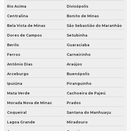
Rio Acima
Divisópolis
Preço tradutor juramentado
Centralina
Bonito de Minas
Preço de um artigo científico
Bela Vista de Minas
São Sebastião do Maranhão
Profissional que realiza a tradução simultânea
Dores de Campos
Setubinha
Quais documentos precisam de tradução juramentada
Berilo
Guaraciaba
Qual a diferença entre tradução simples para tradução
Ferros
Carneirinho
juramentada?
Antônio Dias
Araújos
Qual é a melhor empresa de tradução em SP?
Arceburgo
Buenópolis
Qual é o preço da tradução simultânea?
Ipuiúna
Piranguinho
Qual o preço de uma tradução juramentada italiano?
Mata Verde
Cachoeira de Pajeú
Qual o valor da tradução juramentada
Morada Nova de Minas
Prados
Qual o valor de tradução por página?
Coqueiral
Santana do Manhuaçu
Qual é o valor de um artigo científico
Lagoa Grande
Miradouro
Quando eu preciso de uma tradução juramentada?