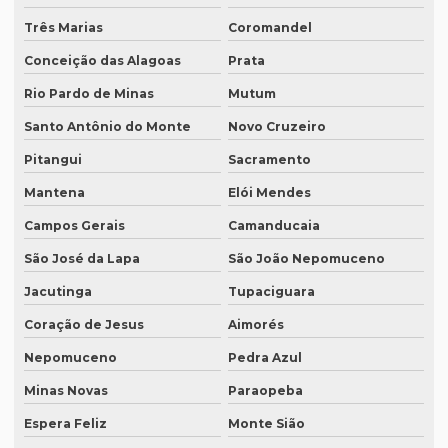
Três Marias
Coromandel
Empresas de transcrição
Conceição das Alagoas
Prata
Empresas de transcrição de áudio para -texto
Rio Pardo de Minas
Mutum
Equipamento para tradução simultanea
Santo Antônio do Monte
Novo Cruzeiro
Equipamento de tradução simultânea portátil
Pitangui
Sacramento
Equipamento tradução simultanea preço
Mantena
Elói Mendes
Equipamentos para interpretação simultânea
Campos Gerais
Camanducaia
Equipamentos necessários para tradução simultânea
São José da Lapa
São João Nepomuceno
Equipamentos de tradução simultânea sp
Jacutinga
Tupaciguara
Interpretação simultânea
Coração de Jesus
Aimorés
Nepomuceno
Pedra Azul
Intérprete alemão profissional
Minas Novas
Paraopeba
Intérprete chinês português
Espera Feliz
Monte Sião
Intérprete para congressos