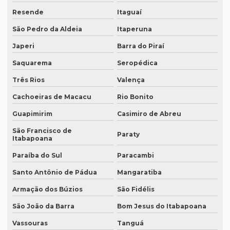
Empresa que apostila tradução juramentada em porto alegre
Resende
Itaguaí
São Pedro da Aldeia
Itaperuna
Empresa que faz tradução juramentada
Japeri
Barra do Piraí
Empresa que faz tradução simultânea
Saquarema
Seropédica
Empresa que faz tradução simultânea em curitiba
Três Rios
Valença
Empresa que faz tradução simultânea em recife
Cachoeiras de Macacu
Rio Bonito
Empresa que traduz artigos científicos
Guapimirim
Casimiro de Abreu
Empresa que traduz artigos científicos em brasília
São Francisco de
Paraty
Itabapoana
Empresa que traduz artigos científicos em sp
Paraíba do Sul
Paracambi
Empresa que traduz textos jurídicos
Santo Antônio de Pádua
Mangaratiba
Empresa que traduz textos jurídicos em campinas
Armação dos Búzios
São Fidélis
Empresa que traduz textos jurídicos em fortaleza
São João da Barra
Bom Jesus do Itabapoana
Empresa que transcreve áudios
Vassouras
Tanguá