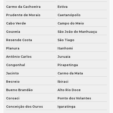
Carmo da Cachoeira
Estiva
Onde fazer tradução em porto alegre
Prudente de Morais
Caetanópolis
Onde fazer transcrição de áudio para texto
Cabo Verde
Campo do Meio
Orçamento inglês tradução
Gouveia
São João do Manhuaçu
Orçamento legendagem
Resende Costa
São Tiago
Preço interpretação simultânea
Planura
Itanhomi
Preço lauda tradução
Antônio Carlos
Juruaia
Preço revisão tradução
Congonhal
Pirapetinga
Preço tabela tradução inglês
Jacinto
Carmo da Mata
Preço para tradução
Recreio
Ibiraci
Preço de tradução de árabe
Bueno Brandão
Alto Rio Doce
Coroaci
Ponto dos Volantes
Preço tradução em chinês
Conceição dos Ouros
Igaratinga
Preço tradução para francês