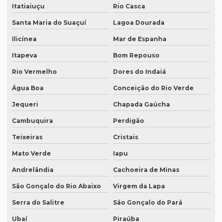
Onde encontrar um tradutor juramentado?
Itatiaiuçu
Rio Casca
Santa Maria do Suaçuí
Lagoa Dourada
Onde fazer tradução de artigos em inglês
Ilicínea
Mar de Espanha
Onde fazer tradução em bh
Itapeva
Bom Repouso
Onde fazer tradução em campinas
Rio Vermelho
Dores do Indaiá
Onde fazer tradução em curitiba
Água Boa
Conceição do Rio Verde
Onde fazer tradução em fortaleza
Jequeri
Chapada Gaúcha
Onde fazer tradução de inglês jurídico
Cambuquira
Perdigão
Onde fazer tradução juramentada em brasília
Teixeiras
Cristais
Onde fazer tradução juramentada no rio de janeiro
Mato Verde
Iapu
Onde fazer tradução juramentada no rj
Andrelândia
Cachoeira de Minas
Onde fazer tradução juramentada em porto alegre
São Gonçalo do Rio Abaixo
Virgem da Lapa
Onde fazer tradução juramentada em recife
Serra do Salitre
São Gonçalo do Pará
Ubaí
Piraúba
Onde fazer tradução juramentada em sp