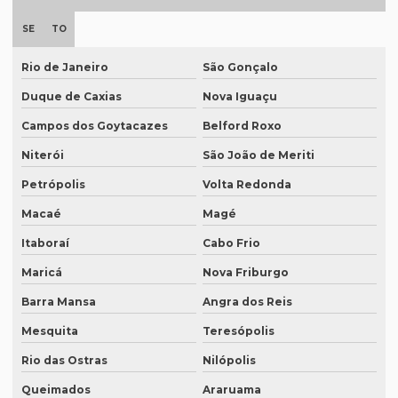
Empresa de degravação de vídeo
SE
TO
Empresa de degravação de vídeo em BH
Empresa de degravação de vídeo em campinas
Rio de Janeiro
São Gonçalo
Duque de Caxias
Nova Iguaçu
Empresa de degravação whatsapp
Campos dos Goytacazes
Belford Roxo
Empresa de degravação whatsapp em curitiba
Niterói
São João de Meriti
Empresa de legendagem
Petrópolis
Volta Redonda
Empresa de legendagem de filmes
Macaé
Magé
Empresa de legendagem de filmes em sp
Itaboraí
Cabo Frio
Empresa de legendagem em inglês
Maricá
Nova Friburgo
Empresa de legendagem sp
Barra Mansa
Angra dos Reis
Empresa de legendagem de vídeos em espanhol
Mesquita
Teresópolis
Empresa que apostila tradução juramentada
Rio das Ostras
Nilópolis
Empresa que apostila tradução juramentada em campinas
Queimados
Araruama