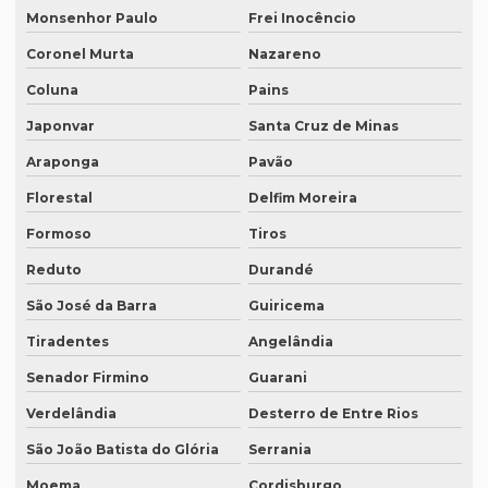
Monsenhor Paulo
Frei Inocêncio
Quanto custa traduzir um livro
Coronel Murta
Nazareno
Quanto custa um tradutor juramentado
Coluna
Pains
Quanto custa uma tradução juramentada
Japonvar
Santa Cruz de Minas
Quanto custa uma tradução juramentada em francês
Araponga
Pavão
Quanto custa uma tradução juramentada em italiano
Florestal
Delfim Moreira
Quem faz tradução de artigos científicos
Formoso
Tiros
Quem faz tradução juramentada em mg
Reduto
Durandé
Quem faz tradução simultânea teams
São José da Barra
Guiricema
Quem faz transcrição de áudio em portugues
Tiradentes
Angelândia
Rádios para tradução simultânea
Senador Firmino
Guarani
Revisão de artigos científicos
Verdelândia
Desterro de Entre Rios
São João Batista do Glória
Serrania
Revisão gramatical profissional
Moema
Cordisburgo