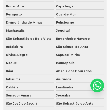
Serviço de legendagem de vídeos
Pouso Alto
Capetinga
Serviço de revisão de artigos científicos
Periquito
Guarda-Mor
Serviço de revisão gramatical profissional
Divinolândia de Minas
Felisburgo
Serviço de revisão de manuscritos literários
Machacalis
Jequitaí
Serviço de revisão ortográfica
São Sebastião da Bela Vista
Engenheiro Navarro
Serviço de revisão de teses e dissertações
Indaiabira
São Miguel do Anta
Serviço de revisão de textos em alemão
Divisa Alegre
Sapucaí-Mirim
Naque
Palmópolis
Serviço de revisão de textos em árabe
Ibiaí
Abadia dos Dourados
Serviço de revisão de textos em coreano
Inhaúma
Aiuruoca
Serviço de revisão de textos em japonês
Galiléia
Luislândia
Serviço de revisão de textos jurídicos
Senador Amaral
Jeceaba
Serviço de revisão de textos em mandarim
São José do Jacuri
São Sebastião do Anta
Serviço de tradução