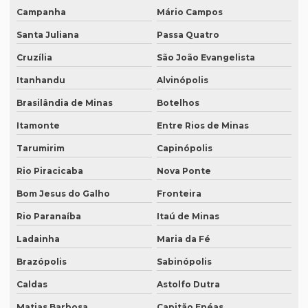
Intérpretes para conferências
Campanha
Mário Campos
Intérpretes para eventos corporativos
Santa Juliana
Passa Quatro
Lauda de tradução
Cruzília
São João Evangelista
Legendagem em espanhol
Itanhandu
Alvinópolis
Brasilândia de Minas
Botelhos
Legendagem em inglês
Itamonte
Entre Rios de Minas
Legendagem em português
Tarumirim
Capinópolis
Legendagem preço por minuto
Rio Piracicaba
Nova Ponte
Legendagem profissional
Bom Jesus do Galho
Fronteira
Legendagem rio de janeiro
Rio Paranaíba
Itaú de Minas
Legendagem de vídeos
Ladainha
Maria da Fé
Locação de equipamentos para tradução simultânea
Brazópolis
Sabinópolis
Locação sistema infravermelho para tradução simultânea
Caldas
Astolfo Dutra
Localização de software
Matias Barbosa
Capitão Enéas