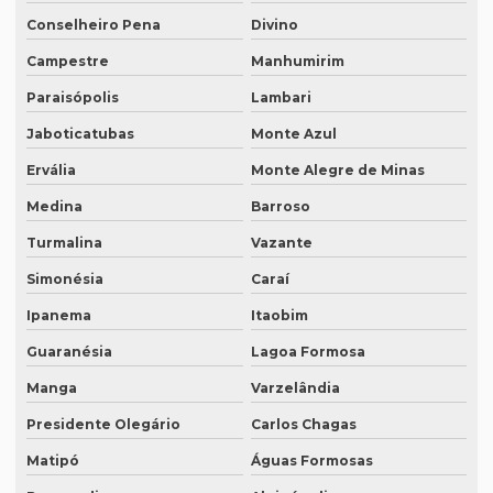
Interprete de italiano profissional
Conselheiro Pena
Divino
Intérprete japonês português
Campestre
Manhumirim
Intérprete juramentado
Paraisópolis
Lambari
Intérprete mandarim português
Jaboticatubas
Monte Azul
Intérprete de negócios
Ervália
Monte Alegre de Minas
Intérprete para palestras
Medina
Barroso
Intérprete português chinês
Turmalina
Vazante
Simonésia
Caraí
Intérprete português inglês profissional
Ipanema
Itaobim
Intérprete português japonês
Guaranésia
Lagoa Formosa
Intérprete português mandarim
Manga
Varzelândia
Intérprete profissional coreano português
Presidente Olegário
Carlos Chagas
Intérprete profissional em eventos
Matipó
Águas Formosas
Intérprete profissional de francês