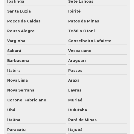
Ipatinga
Sete Lagoas
Empresa de tradução juramentada
Santa Luzia
Ibirité
Empresa de tradução juramentada para diplomas
Poços de Caldas
Patos de Minas
Empresa de tradução juramentada para diplomas em brasília
Pouso Alegre
Teófilo Otoni
Empresa de tradução juramentada para diplomas em porto
alegre
Varginha
Conselheiro Lafaiete
Sabará
Vespasiano
Empresa de tradução juramentada em inglês
Barbacena
Araguari
Empresa de tradução juramentada em inglês em campinas
Itabira
Passos
Empresa de tradução juramentada em inglês em sp
Nova Lima
Araxá
Empresa de tradução juramentada em italiano
Nova Serrana
Lavras
Empresa de tradução juramentada em italiano em curitiba
Coronel Fabriciano
Muriaé
Empresa de tradução juramentada em italiano em fortaleza
Ubá
Ituiutaba
Empresa de tradução juramentada rj
Itaúna
Pará de Minas
Empresa de tradução juramentada sp
Paracatu
Itajubá