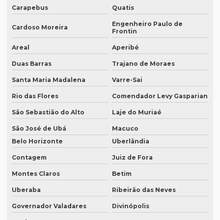
Carapebus
Quatis
Empresa de tradução de artigos em sp
Engenheiro Paulo de
Cardoso Moreira
Empresa de tradução brasil
Frontin
Areal
Aperibé
Empresa de tradução campinas
Duas Barras
Trajano de Moraes
Empresa de tradução de documentos
Santa Maria Madalena
Varre-Sai
Empresa tradução espanhol
Rio das Flores
Comendador Levy Gasparian
Empresa de tradução especializada
São Sebastião do Alto
Laje do Muriaé
Empresa de tradução especializada em brasília
São José de Ubá
Macuco
Empresa de tradução especializada em recife
Belo Horizonte
Uberlândia
Empresa de tradução para eventos
Contagem
Juiz de Fora
Empresa de tradução em ingles
Montes Claros
Betim
Uberaba
Ribeirão das Neves
Empresa de tradução ingles portugues
Governador Valadares
Divinópolis
Empresa tradução japonês