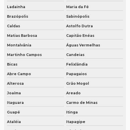
Legendagem rio de janeiro
Ladainha
Maria da Fé
Legendagem de vídeos
Brazópolis
Sabinópolis
Locação de equipamentos para tradução simultânea
Caldas
Astolfo Dutra
Locação sistema infravermelho para tradução simultânea
Matias Barbosa
Capitão Enéas
Localização de software
Montalvânia
Águas Vermelhas
Melhor empresa de tradução em df
Martinho Campos
Candeias
Bicas
Felixlândia
Melhor empresa de transcrição de áudio whatsapp
Abre Campo
Papagaios
Melhor tradução simultânea
Alterosa
Grão Mogol
O que é degravação de áudio
Joaíma
Areado
O que é degravação de vídeo
Itaguara
Carmo de Minas
O que significa tradução juramentada
Guapé
Itinga
O que significa tradução juramentada em inglês
Ataléia
Itapagipe
O que é tradução juramentada