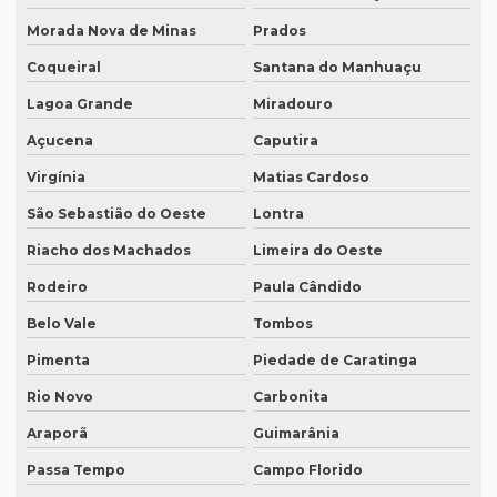
Qual o preço de uma tradução juramentada italiano?
Morada Nova de Minas
Prados
Qual o valor da tradução juramentada
Coqueiral
Santana do Manhuaçu
Qual o valor de tradução por página?
Lagoa Grande
Miradouro
Qual é o valor de um artigo científico
Açucena
Caputira
Quando eu preciso de uma tradução juramentada?
Virgínia
Matias Cardoso
São Sebastião do Oeste
Lontra
Quanto custa a diária tradução simultânea
Riacho dos Machados
Limeira do Oeste
Quanto custa a diária de um intérprete simultâneo
Rodeiro
Paula Cândido
Quanto custa equipamento de tradução simultânea
Belo Vale
Tombos
Quanto custa para fazer uma tradução juramentada
Pimenta
Piedade de Caratinga
Quanto custa tradução juramentada alemão
Rio Novo
Carbonita
Quanto custa tradução juramentada espanhol
Araporã
Guimarânia
Quanto custa tradução juramentada ingles
Passa Tempo
Campo Florido
Quanto custa tradução para o inglês