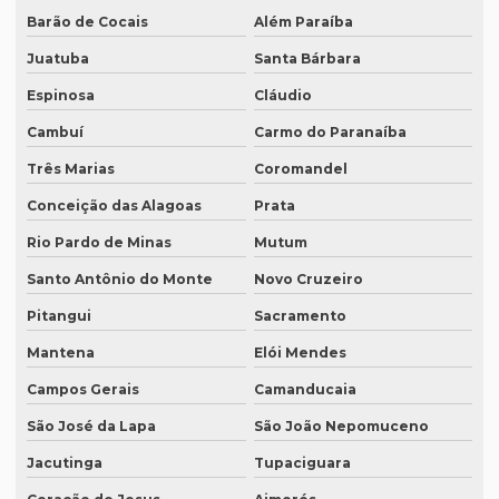
Empresas que prestam serviço de tradução
Barão de Cocais
Além Paraíba
Empresas de tradução de artigos científicos em inglês
Juatuba
Santa Bárbara
Espinosa
Cláudio
Empresas de tradução em curitiba
Cambuí
Carmo do Paranaíba
Empresas de tradução online
Três Marias
Coromandel
Empresas de tradução porto alegre
Conceição das Alagoas
Prata
Empresas de transcrição
Rio Pardo de Minas
Mutum
Empresas de transcrição de áudio para -texto
Santo Antônio do Monte
Novo Cruzeiro
Equipamento para tradução simultanea
Pitangui
Sacramento
Equipamento de tradução simultânea portátil
Mantena
Elói Mendes
Equipamento tradução simultanea preço
Campos Gerais
Camanducaia
Equipamentos para interpretação simultânea
São José da Lapa
São João Nepomuceno
Equipamentos necessários para tradução simultânea
Jacutinga
Tupaciguara
Equipamentos de tradução simultânea sp