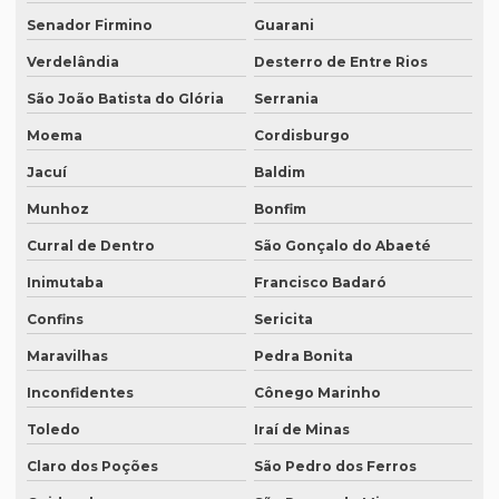
Quem faz transcrição de áudio em portugues
Senador Firmino
Guarani
Rádios para tradução simultânea
Verdelândia
Desterro de Entre Rios
São João Batista do Glória
Serrania
Revisão de artigos científicos
Moema
Cordisburgo
Revisão gramatical profissional
Jacuí
Baldim
Revisão em ingles
Munhoz
Bonfim
Revisão em ingles tradução
Curral de Dentro
São Gonçalo do Abaeté
Revisão de manuscritos literários
Inimutaba
Francisco Badaró
Revisão de teses e dissertações
Confins
Sericita
Revisão de texto acadêmico preço
Maravilhas
Pedra Bonita
Revisão de texto em inglês preço
Inconfidentes
Cônego Marinho
Revisão de textos academicos
Toledo
Iraí de Minas
Revisão de textos em alemão
Claro dos Poções
São Pedro dos Ferros