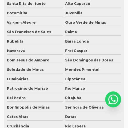
Santa Rita do Itueto
Alto Caparaó
Serviço de tradução para eventos
Botumirim
Juvenília
Serviço tradução inglês
Vargem Alegre
Ouro Verde de Minas
Serviço de tradução de inglês para português
São Francisco de Sales
Palma
Serviço de tradução e interpretação
Rubelita
Barra Longa
Serviço de tradução juramentada
Itaverava
Frei Gaspar
Serviço de tradução jurídica
Bom Jesus do Amparo
São Domingos das Dores
Serviço de tradução literária
Soledade de Minas
Mendes Pimentel
Luminárias
Cipotânea
Serviço de tradução de livros
Patrocínio do Muriaé
Rio Manso
Serviço de tradução online
Pai Pedro
Pirajuba
Serviço de tradução em porto alegre
Bonfinópolis de Minas
Senhora de Oliveira
Serviço de tradução de português para inglês
Catas Altas
Datas
Serviço de tradução preço
Crucilândia
Rio Espera