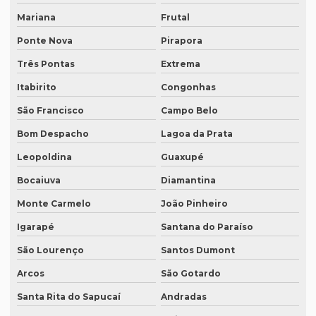
Empresa de tradução simultanea
Mariana
Frutal
Empresa de tradução simultanea sp
Ponte Nova
Pirapora
Empresa de tradução simultânea para teams
Três Pontas
Extrema
Empresa de tradução simultânea para teams em campinas
Itabirito
Congonhas
Empresa de tradução simultânea para teams em recife
São Francisco
Campo Belo
Bom Despacho
Lagoa da Prata
Empresa de tradução simultânea para zoom
Leopoldina
Guaxupé
Empresa de tradução simultânea para zoom em curitiba
Bocaiuva
Diamantina
Empresa de tradução simultânea para zoom em sp
Monte Carmelo
João Pinheiro
Empresa tradução site
Igarapé
Santana do Paraíso
Empresa de tradução de sites em inglês
São Lourenço
Santos Dumont
Empresa de tradução sp
Arcos
São Gotardo
Empresa de tradução técnica
Santa Rita do Sapucaí
Andradas
Empresa de tradução técnica em inglês