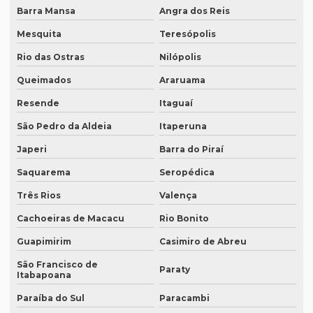
Empresa de legendagem em inglês
Barra Mansa
Angra dos Reis
Empresa de legendagem sp
Mesquita
Teresópolis
Empresa de legendagem de vídeos em espanhol
Rio das Ostras
Nilópolis
Empresa que apostila tradução juramentada
Queimados
Araruama
Empresa que apostila tradução juramentada em campinas
Resende
Itaguaí
São Pedro da Aldeia
Itaperuna
Empresa que apostila tradução juramentada em porto alegre
Japeri
Barra do Piraí
Empresa que faz tradução juramentada
Saquarema
Seropédica
Empresa que faz tradução simultânea
Três Rios
Valença
Empresa que faz tradução simultânea em curitiba
Cachoeiras de Macacu
Rio Bonito
Empresa que faz tradução simultânea em recife
Guapimirim
Casimiro de Abreu
Empresa que traduz artigos científicos
São Francisco de
Paraty
Itabapoana
Empresa que traduz artigos científicos em brasília
Paraíba do Sul
Paracambi
Empresa que traduz artigos científicos em sp