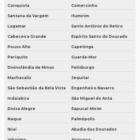
Conquista
Comercinho
Serviço de degravação em espanhol
Santana da Vargem
Itumirim
Serviço de intérprete inglês espanhol
Lagamar
Santo Antônio do Retiro
Serviço de intérpretes de idiomas
Cabeceira Grande
Espírito Santo do Dourado
Serviço de legendagem
Pouso Alto
Capetinga
Serviço de legendagem de vídeos
Periquito
Guarda-Mor
Serviço de revisão de artigos científicos
Divinolândia de Minas
Felisburgo
Serviço de revisão gramatical profissional
Machacalis
Jequitaí
Serviço de revisão de manuscritos literários
São Sebastião da Bela Vista
Engenheiro Navarro
Serviço de revisão ortográfica
Indaiabira
São Miguel do Anta
Serviço de revisão de teses e dissertações
Divisa Alegre
Sapucaí-Mirim
Naque
Palmópolis
Serviço de revisão de textos em alemão
Ibiaí
Abadia dos Dourados
Serviço de revisão de textos em árabe
Inhaúma
Aiuruoca