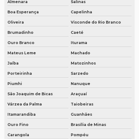
Almenara
Salinas
Empresa de tradução de textos
Boa Esperança
Capelinha
Empresa tradutora juramentada
Oliveira
Visconde do Rio Branco
Empresa tradutora juramentada em brasília
Brumadinho
Caeté
Ouro Branco
Iturama
Empresa tradutora juramentada em recife
Mateus Leme
Machado
Empresa de tradutores juramentados
Jaíba
Matozinhos
Empresa de tradutores juramentados em brasília
Porteirinha
Sarzedo
Empresa de tradutores juramentados em fortaleza
Piumhi
Nanuque
Empresa de transcrição de audio
São Joaquim de Bicas
Araçuaí
Empresas especializadas em tradução
Várzea da Palma
Taiobeiras
Empresas que fazem tradução
Itamarandiba
Guanhães
Empresas que fazem tradução juramentada
Ouro Fino
Brasília de Minas
Empresas que fazem tradução técnica
Carangola
Pompéu