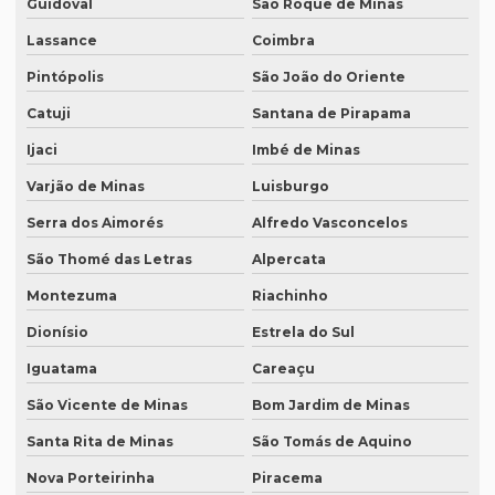
Revisão de textos em árabe
Guidoval
São Roque de Minas
Lassance
Coimbra
Revisão de textos em coreano
Pintópolis
São João do Oriente
Revisão de textos em espanhol
Catuji
Santana de Pirapama
Revisão de textos em francês
Ijaci
Imbé de Minas
Revisão de textos em inglês
Varjão de Minas
Luisburgo
Revisão de textos em japonês
Serra dos Aimorés
Alfredo Vasconcelos
Revisão de textos jurídicos
São Thomé das Letras
Alpercata
Revisão de textos em mandarim
Montezuma
Riachinho
Revisão de textos em português
Dionísio
Estrela do Sul
Revisão de textos técnicos
Iguatama
Careaçu
Revisão de trabalhos acadêmicos
São Vicente de Minas
Bom Jardim de Minas
Serviço de degravação de audio
Santa Rita de Minas
São Tomás de Aquino
Nova Porteirinha
Piracema
Serviço de degravação de áudio em texto