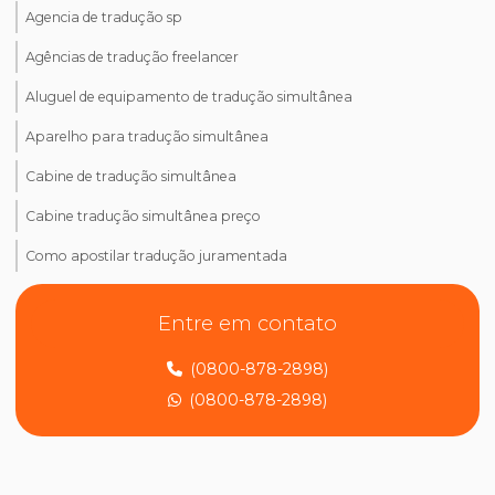
Agencia de tradução sp
Agências de tradução freelancer
Aluguel de equipamento de tradução simultânea
Aparelho para tradução simultânea
Cabine de tradução simultânea
Cabine tradução simultânea preço
Como apostilar tradução juramentada
Como ativar tradução simultânea no teams
Entre em contato
Como ativar tradução simultânea no zoom
(0800-878-2898)
Como dizer tradução juramentada em inglês
(0800-878-2898)
Como encontrar um tradutor juramentado
Como fazer tradução de artigos científicos
Como fazer tradução juramentada