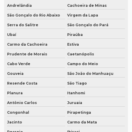
Onde fazer tradução juramentada no rio de janeiro
Andrelândia
Cachoeira de Minas
Onde fazer tradução juramentada no rj
São Gonçalo do Rio Abaixo
Virgem da Lapa
Onde fazer tradução juramentada em porto alegre
Serra do Salitre
São Gonçalo do Pará
Ubaí
Piraúba
Onde fazer tradução juramentada em recife
Carmo da Cachoeira
Estiva
Onde fazer tradução juramentada em sp
Prudente de Morais
Caetanópolis
Onde fazer tradução em porto alegre
Cabo Verde
Campo do Meio
Onde fazer transcrição de áudio para texto
Gouveia
São João do Manhuaçu
Orçamento inglês tradução
Resende Costa
São Tiago
Orçamento legendagem
Planura
Itanhomi
Preço interpretação simultânea
Antônio Carlos
Juruaia
Preço lauda tradução
Congonhal
Pirapetinga
Preço revisão tradução
Jacinto
Carmo da Mata
Preço tabela tradução inglês
Recreio
Ibiraci