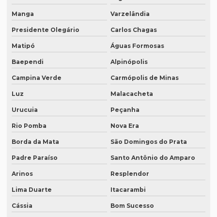
Intérprete português japonês
Manga
Varzelândia
Intérprete português mandarim
Presidente Olegário
Carlos Chagas
Intérprete profissional coreano português
Matipó
Águas Formosas
Intérprete profissional em eventos
Baependi
Alpinópolis
Intérprete profissional de francês
Campina Verde
Carmópolis de Minas
Intérprete profissional de japonês
Luz
Malacacheta
Intérprete remoto
Urucuia
Peçanha
Intérprete para reuniões
Rio Pomba
Nova Era
Intérprete para seminários
Borda da Mata
São Domingos do Prata
Padre Paraíso
Santo Antônio do Amparo
Intérprete simultâneo em bh
Arinos
Resplendor
Intérprete simultâneo espanhol em bh
Lima Duarte
Itacarambi
Intérprete simultâneo espanhol rio de janeiro
Cássia
Bom Sucesso
Intérprete simultâneo inglês em bh