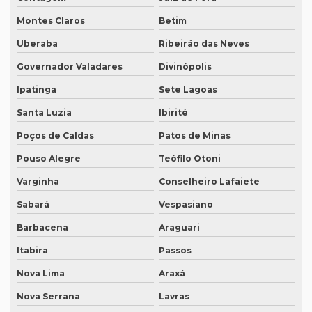
Empresa de tradução para eventos
Montes Claros
Betim
Uberaba
Ribeirão das Neves
Empresa de tradução em ingles
Governador Valadares
Divinópolis
Empresa de tradução ingles portugues
Ipatinga
Sete Lagoas
Empresa tradução japonês
Santa Luzia
Ibirité
Empresa de tradução juramentada
Poços de Caldas
Patos de Minas
Empresa de tradução juramentada para diplomas
Pouso Alegre
Teófilo Otoni
Empresa de tradução juramentada para diplomas em brasília
Varginha
Conselheiro Lafaiete
Empresa de tradução juramentada para diplomas em porto
Sabará
Vespasiano
alegre
Barbacena
Araguari
Empresa de tradução juramentada em inglês
Itabira
Passos
Empresa de tradução juramentada em inglês em campinas
Nova Lima
Araxá
Empresa de tradução juramentada em inglês em sp
Nova Serrana
Lavras
Empresa de tradução juramentada em italiano