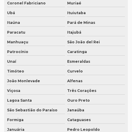
Coronel Fabriciano
Muriaé
Empresa de tradução juramentada em italiano em curitiba
Ubá
Ituiutaba
Empresa de tradução juramentada em italiano em fortaleza
Itaúna
Pará de Minas
Empresa de tradução juramentada rj
Paracatu
Itajubá
Empresa de tradução juramentada sp
Manhuaçu
São João del Rei
Empresa de tradução e legendagem
Patrocínio
Caratinga
Empresa de tradução de patentes
Unaí
Esmeraldas
Timóteo
Curvelo
Empresa de tradução de patentes em curitiba
João Monlevade
Alfenas
Empresa de tradução de patentes em porto alegre
Viçosa
Três Corações
Empresa de tradução profissional
Lagoa Santa
Ouro Preto
Empresa tradução rio de janeiro
São Sebastião do Paraíso
Janaúba
Empresa de tradução rj
Formiga
Cataguases
Empresa de tradução em são paulo
Januária
Pedro Leopoldo