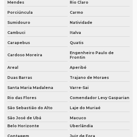
Empresa de tradução de artigos em inglês
Mendes
Rio Claro
Porciúncula
Carmo
Empresa de tradução de artigos no rio de janeiro
Sumidouro
Natividade
Empresa de tradução de artigos no rj
Cambuci
Italva
Empresa de tradução de artigos em porto alegre
Carapebus
Quatis
Empresa de tradução de artigos em recife
Engenheiro Paulo de
Cardoso Moreira
Empresa de tradução de artigos em sp
Frontin
Areal
Aperibé
Empresa de tradução brasil
Duas Barras
Trajano de Moraes
Empresa de tradução campinas
Santa Maria Madalena
Varre-Sai
Empresa de tradução de documentos
Rio das Flores
Comendador Levy Gasparian
Empresa tradução espanhol
São Sebastião do Alto
Laje do Muriaé
Empresa de tradução especializada
São José de Ubá
Macuco
Empresa de tradução especializada em brasília
Belo Horizonte
Uberlândia
Empresa de tradução especializada em recife
Contagem
Juiz de Fora