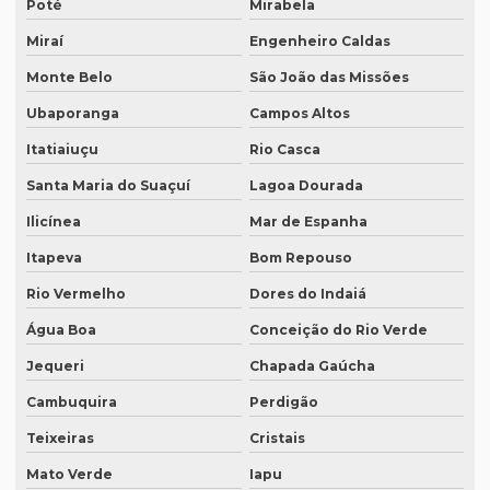
Poté
Mirabela
O que é tradução juramentada de um documento
Miraí
Engenheiro Caldas
O que é tradução simultânea
Monte Belo
São João das Missões
O que é tradução técnica
Ubaporanga
Campos Altos
O que é um tradutor técnico?
Itatiaiuçu
Rio Casca
Santa Maria do Suaçuí
Lagoa Dourada
Onde encontrar um tradutor juramentado?
Ilicínea
Mar de Espanha
Onde fazer tradução de artigos em inglês
Itapeva
Bom Repouso
Onde fazer tradução em bh
Rio Vermelho
Dores do Indaiá
Onde fazer tradução em campinas
Água Boa
Conceição do Rio Verde
Onde fazer tradução em curitiba
Jequeri
Chapada Gaúcha
Onde fazer tradução em fortaleza
Cambuquira
Perdigão
Onde fazer tradução de inglês jurídico
Teixeiras
Cristais
Onde fazer tradução juramentada em brasília
Mato Verde
Iapu