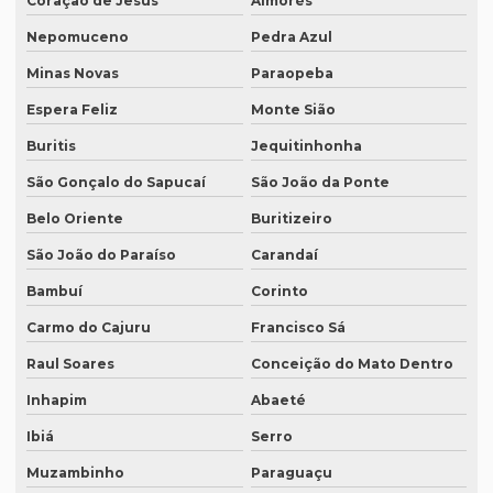
Coração de Jesus
Aimorés
Nepomuceno
Pedra Azul
Interpretação simultânea
Minas Novas
Paraopeba
Intérprete alemão profissional
Espera Feliz
Monte Sião
Intérprete chinês português
Buritis
Jequitinhonha
Intérprete para congressos
São Gonçalo do Sapucaí
São João da Ponte
Intérprete consecutivo
Belo Oriente
Buritizeiro
Intérprete de coreano em são paulo
São João do Paraíso
Carandaí
Intérprete de espanhol em brasília
Bambuí
Corinto
Intérprete de espanhol em campinas
Carmo do Cajuru
Francisco Sá
Intérprete de espanhol em curitiba
Raul Soares
Conceição do Mato Dentro
Intérprete de espanhol em porto alegre
Inhapim
Abaeté
Intérprete para eventos
Ibiá
Serro
Muzambinho
Paraguaçu
Intérprete de inglês em campinas