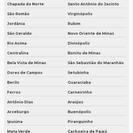
Chapada do Norte
Santo Antônio do Jacinto
Preço tradução português inglês
São Romão
Virginópolis
Preço tradução russo
Jordânia
Rubim
Preço tradução russo português
São Geraldo
Novo Oriente de Minas
Preço tradução simultânea
Rio Acima
Divisópolis
Preço tradução técnica
Centralina
Bonito de Minas
Preço tradutor juramentado
Bela Vista de Minas
São Sebastião do Maranhão
Preço de um artigo científico
Dores de Campos
Setubinha
Profissional que realiza a tradução simultânea
Berilo
Guaraciaba
Quais documentos precisam de tradução juramentada
Ferros
Carneirinho
Qual a diferença entre tradução simples para tradução
Antônio Dias
Araújos
juramentada?
Arceburgo
Buenópolis
Qual é a melhor empresa de tradução em SP?
Ipuiúna
Piranguinho
Qual é o preço da tradução simultânea?
Mata Verde
Cachoeira de Pajeú