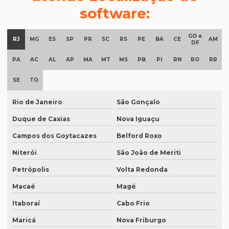
software:
Degravação tradução
Documentos para tradução juramentada
GO e
RJ
MG
ES
SP
PR
SC
RS
PE
BA
CE
AM
DF
Empresa de degravação de audiência
PA
AC
AL
AP
MA
MT
MS
PB
PI
RN
RO
RR
Empresa de degravação de audiência em brasília
SE
TO
Empresa de degravação de vídeo
Empresa de degravação de vídeo em BH
Rio de Janeiro
São Gonçalo
Duque de Caxias
Nova Iguaçu
Empresa de degravação de vídeo em campinas
Campos dos Goytacazes
Belford Roxo
Empresa de degravação whatsapp
Niterói
São João de Meriti
Empresa de degravação whatsapp em curitiba
Petrópolis
Volta Redonda
Empresa de legendagem
Macaé
Magé
Empresa de legendagem de filmes
Itaboraí
Cabo Frio
Empresa de legendagem de filmes em sp
Maricá
Nova Friburgo