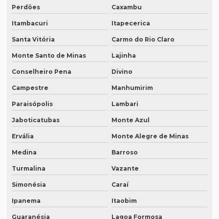
Perdões
Caxambu
Intérprete de inglês em curitiba
Itambacuri
Itapecerica
Intérprete inglês espanhol português
Santa Vitória
Carmo do Rio Claro
Intérprete de inglês em porto alegre
Monte Santo de Minas
Lajinha
Intérprete de inglês português
Conselheiro Pena
Divino
Interprete de italiano profissional
Campestre
Manhumirim
Intérprete japonês português
Paraisópolis
Lambari
Intérprete juramentado
Jaboticatubas
Monte Azul
Intérprete mandarim português
Ervália
Monte Alegre de Minas
Intérprete de negócios
Medina
Barroso
Intérprete para palestras
Turmalina
Vazante
Simonésia
Caraí
Intérprete português chinês
Ipanema
Itaobim
Intérprete português inglês profissional
Guaranésia
Lagoa Formosa