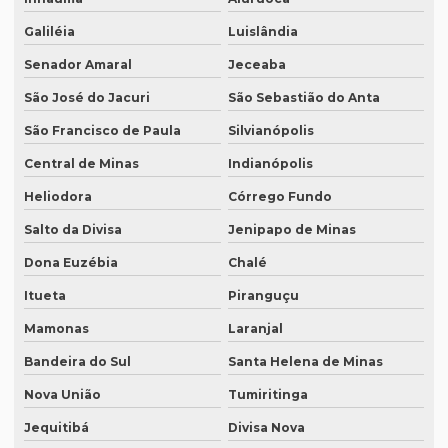
Serviço de revisão de textos em coreano
Galiléia
Luislândia
Serviço de revisão de textos em japonês
Senador Amaral
Jeceaba
Serviço de revisão de textos jurídicos
São José do Jacuri
São Sebastião do Anta
Serviço de revisão de textos em mandarim
São Francisco de Paula
Silvianópolis
Serviço de tradução
Central de Minas
Indianópolis
Serviço tradução alemão
Heliodora
Córrego Fundo
Serviço de tradução de artigos cientificos
Salto da Divisa
Jenipapo de Minas
Serviço de tradução de áudio
Dona Euzébia
Chalé
Serviço de tradução campinas
Itueta
Piranguçu
Mamonas
Laranjal
Serviço de tradução certificada
Bandeira do Sul
Santa Helena de Minas
Serviço de tradução de curriculum profissional
Nova União
Tumiritinga
Serviço de tradução de documentos
Jequitibá
Divisa Nova
Serviço de tradução para espanhol