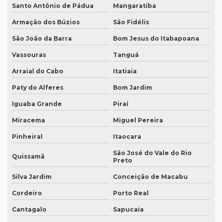
Santo Antônio de Pádua
Mangaratiba
Empresa que traduz textos jurídicos
Armação dos Búzios
São Fidélis
Empresa que traduz textos jurídicos em campinas
São João da Barra
Bom Jesus do Itabapoana
Empresa que traduz textos jurídicos em fortaleza
Vassouras
Tanguá
Empresa que transcreve áudios
Arraial do Cabo
Itatiaia
Empresa que transcreve áudios em curitiba
Paty do Alferes
Bom Jardim
Empresa que transcreve áudios em porto alegre
Iguaba Grande
Piraí
Empresa de revisão de textos em espanhol
Miracema
Miguel Pereira
Empresa de revisão de textos em francês
Pinheiral
Itaocara
São José do Vale do Rio
Empresa de revisão de textos em português
Quissamã
Preto
Empresa de revisão de textos técnicos
Silva Jardim
Conceição de Macabu
Empresa de tradução de artigos
Cordeiro
Porto Real
Empresa de tradução de artigos em fortaleza
Cantagalo
Sapucaia