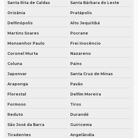
Santa Rita de Caldas
Santa Bárbara do Leste
Quanto custa tradução por palavra
Orizânia
Pratápolis
Quanto custa a tradução de um manual técnico?
Delfinópolis
Alto Jequitibá
Quanto custa traduzir para alemão
Martins Soares
Pocrane
Monsenhor Paulo
Frei Inocêncio
Quanto custa traduzir documentos
Coronel Murta
Nazareno
Quanto custa traduzir um livro
Coluna
Pains
Quanto custa um tradutor juramentado
Japonvar
Santa Cruz de Minas
Quanto custa uma tradução juramentada
Araponga
Pavão
Quanto custa uma tradução juramentada em francês
Florestal
Delfim Moreira
Quanto custa uma tradução juramentada em italiano
Formoso
Tiros
Quem faz tradução de artigos científicos
Reduto
Durandé
Quem faz tradução juramentada em mg
São José da Barra
Guiricema
Quem faz tradução simultânea teams
Tiradentes
Angelândia