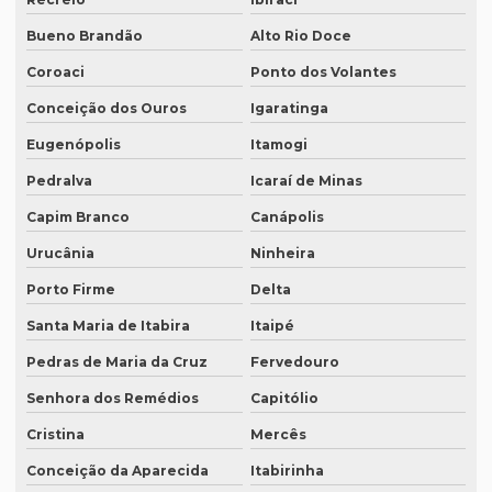
Preço para tradução
Bueno Brandão
Alto Rio Doce
Coroaci
Ponto dos Volantes
Preço de tradução de árabe
Conceição dos Ouros
Igaratinga
Preço tradução em chinês
Eugenópolis
Itamogi
Preço tradução para francês
Pedralva
Icaraí de Minas
Preço tradução francês portugues
Capim Branco
Canápolis
Preço de tradução juramentada
Urucânia
Ninheira
Preço tradução juramentada alemão
Porto Firme
Delta
Preço tradução juramentada brasil
Santa Maria de Itabira
Itaipé
Preço de tradução juramentada italiano
Pedras de Maria da Cruz
Fervedouro
Preço de tradução e legendagem
Senhora dos Remédios
Capitólio
Preço tradução por página
Cristina
Mercês
Preço tradução por palavra
Conceição da Aparecida
Itabirinha