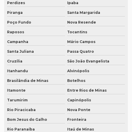
Perdizes
Ipaba
Intérprete simultâneo inglês rj
Piranga
Santa Margarida
Intérprete de videoconferência
Poço Fundo
Nova Resende
Intérprete para webinars
Raposos
Tocantins
Intérprete para workshops
Campanha
Mário Campos
Intérpretes para conferências
Santa Juliana
Passa Quatro
Intérpretes para eventos corporativos
Cruzília
São João Evangelista
Lauda de tradução
Itanhandu
Alvinópolis
Brasilândia de Minas
Botelhos
Legendagem em espanhol
Itamonte
Entre Rios de Minas
Legendagem em inglês
Tarumirim
Capinópolis
Legendagem em português
Rio Piracicaba
Nova Ponte
Legendagem preço por minuto
Bom Jesus do Galho
Fronteira
Legendagem profissional
Rio Paranaíba
Itaú de Minas