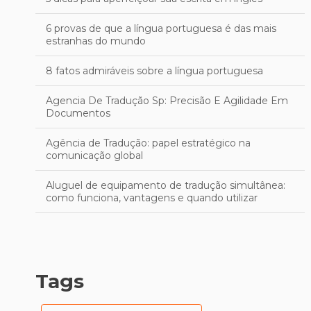
6 provas de que a língua portuguesa é das mais
estranhas do mundo
8 fatos admiráveis sobre a língua portuguesa
Agencia De Tradução Sp: Precisão E Agilidade Em
Documentos
Agência de Tradução: papel estratégico na
comunicação global
Aluguel de equipamento de tradução simultânea:
como funciona, vantagens e quando utilizar
Aprimore sua Escrita em Inglês: Técnicas Eficazes
para uma Revisão Profissional
As Melhores Empresas de Tradução em Porto Alegre
Tags
para se Destacar no Mercado