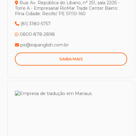
Rua: Av. República do Líbano, n° 251, sala 2205 -
Torre A - Empresarial RioMar Trade Center
Bairro:
Pina
Cidade: Recife/ PE
51110-160
(81) 3180-5757
0800-878-2898
pe@espanglish.com.br
SAIBA MAIS