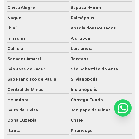
Serviço de revisão ortográfica
Divisa Alegre
Sapucaí-Mirim
Serviço de revisão de teses e dissertações
Naque
Palmópolis
Serviço de revisão de textos em alemão
Ibiaí
Abadia dos Dourados
Serviço de revisão de textos em árabe
Inhaúma
Aiuruoca
Serviço de revisão de textos em coreano
Galiléia
Luislândia
Serviço de revisão de textos em japonês
Senador Amaral
Jeceaba
Serviço de revisão de textos jurídicos
São José do Jacuri
São Sebastião do Anta
Serviço de revisão de textos em mandarim
São Francisco de Paula
Silvianópolis
Central de Minas
Indianópolis
Serviço de tradução
Heliodora
Córrego Fundo
Serviço tradução alemão
Salto da Divisa
Jenipapo de Minas
Serviço de tradução de artigos cientificos
Dona Euzébia
Chalé
Serviço de tradução de áudio
Itueta
Piranguçu
Serviço de tradução campinas