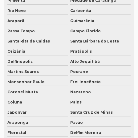
Pimenta
Piedade de Caratinga
Quanto custa tradução juramentada alemão
Rio Novo
Carbonita
Quanto custa tradução juramentada espanhol
Araporã
Guimarânia
Passa Tempo
Campo Florido
Quanto custa tradução juramentada ingles
Santa Rita de Caldas
Santa Bárbara do Leste
Quanto custa tradução para o inglês
Orizânia
Pratápolis
Quanto custa tradução por palavra
Delfinópolis
Alto Jequitibá
Quanto custa a tradução de um manual técnico?
Martins Soares
Pocrane
Quanto custa traduzir para alemão
Monsenhor Paulo
Frei Inocêncio
Quanto custa traduzir documentos
Coronel Murta
Nazareno
Quanto custa traduzir um livro
Coluna
Pains
Quanto custa um tradutor juramentado
Japonvar
Santa Cruz de Minas
Quanto custa uma tradução juramentada
Araponga
Pavão
Quanto custa uma tradução juramentada em francês
Florestal
Delfim Moreira