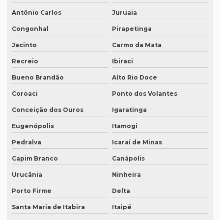
Antônio Carlos
Juruaia
Preço interpretação simultânea
Congonhal
Pirapetinga
Preço lauda tradução
Jacinto
Carmo da Mata
Preço revisão tradução
Recreio
Ibiraci
Preço tabela tradução inglês
Bueno Brandão
Alto Rio Doce
Preço para tradução
Coroaci
Ponto dos Volantes
Preço de tradução de árabe
Conceição dos Ouros
Igaratinga
Preço tradução em chinês
Eugenópolis
Itamogi
Preço tradução para francês
Pedralva
Icaraí de Minas
Preço tradução francês portugues
Capim Branco
Canápolis
Preço de tradução juramentada
Urucânia
Ninheira
Preço tradução juramentada alemão
Porto Firme
Delta
Santa Maria de Itabira
Itaipé
Preço tradução juramentada brasil