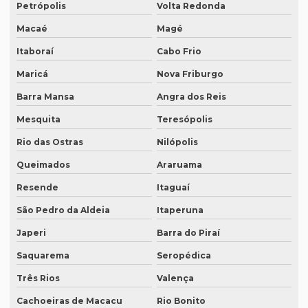
Empresa de degravação whatsapp em curitiba
Petrópolis
Volta Redonda
Empresa de legendagem
Macaé
Magé
Empresa de legendagem de filmes
Itaboraí
Cabo Frio
Maricá
Nova Friburgo
Empresa de legendagem de filmes em sp
Barra Mansa
Angra dos Reis
Empresa de legendagem em inglês
Mesquita
Teresópolis
Empresa de legendagem sp
Rio das Ostras
Nilópolis
Empresa de legendagem de vídeos em espanhol
Queimados
Araruama
Empresa que apostila tradução juramentada
Resende
Itaguaí
Empresa que apostila tradução juramentada em campinas
São Pedro da Aldeia
Itaperuna
Empresa que apostila tradução juramentada em porto alegre
Japeri
Barra do Piraí
Empresa que faz tradução juramentada
Saquarema
Seropédica
Empresa que faz tradução simultânea
Três Rios
Valença
Empresa que faz tradução simultânea em curitiba
Cachoeiras de Macacu
Rio Bonito