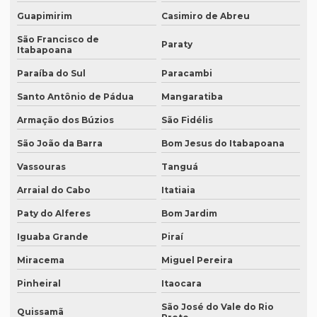
Empresa que faz tradução simultânea em recife
Guapimirim
Casimiro de Abreu
São Francisco de
Empresa que traduz artigos científicos
Paraty
Itabapoana
Empresa que traduz artigos científicos em brasília
Paraíba do Sul
Paracambi
Empresa que traduz artigos científicos em sp
Santo Antônio de Pádua
Mangaratiba
Empresa que traduz textos jurídicos
Armação dos Búzios
São Fidélis
Empresa que traduz textos jurídicos em campinas
São João da Barra
Bom Jesus do Itabapoana
Vassouras
Tanguá
Empresa que traduz textos jurídicos em fortaleza
Arraial do Cabo
Itatiaia
Empresa que transcreve áudios
Paty do Alferes
Bom Jardim
Empresa que transcreve áudios em curitiba
Iguaba Grande
Piraí
Empresa que transcreve áudios em porto alegre
Miracema
Miguel Pereira
Empresa de revisão de textos em espanhol
Pinheiral
Itaocara
Empresa de revisão de textos em francês
São José do Vale do Rio
Quissamã