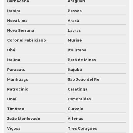
Barbacena
Araguari
Empresa de tradução juramentada em inglês
Itabira
Passos
Empresa de tradução juramentada em inglês em campinas
Nova Lima
Araxá
Empresa de tradução juramentada em inglês em sp
Nova Serrana
Lavras
Empresa de tradução juramentada em italiano
Coronel Fabriciano
Muriaé
Empresa de tradução juramentada em italiano em curitiba
Ubá
Ituiutaba
Itaúna
Pará de Minas
Empresa de tradução juramentada em italiano em fortaleza
Paracatu
Itajubá
Empresa de tradução juramentada rj
Manhuaçu
São João del Rei
Empresa de tradução juramentada sp
Patrocínio
Caratinga
Empresa de tradução e legendagem
Unaí
Esmeraldas
Empresa de tradução de patentes
Timóteo
Curvelo
Empresa de tradução de patentes em curitiba
João Monlevade
Alfenas
Empresa de tradução de patentes em porto alegre
Viçosa
Três Corações