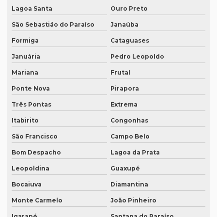
Empresa de tradução profissional
Lagoa Santa
Ouro Preto
Empresa tradução rio de janeiro
São Sebastião do Paraíso
Janaúba
Empresa de tradução rj
Formiga
Cataguases
Empresa de tradução em são paulo
Januária
Pedro Leopoldo
Mariana
Frutal
Empresa de tradução simultanea
Ponte Nova
Pirapora
Empresa de tradução simultanea sp
Três Pontas
Extrema
Empresa de tradução simultânea para teams
Itabirito
Congonhas
Empresa de tradução simultânea para teams em campinas
São Francisco
Campo Belo
Empresa de tradução simultânea para teams em recife
Bom Despacho
Lagoa da Prata
Empresa de tradução simultânea para zoom
Leopoldina
Guaxupé
Empresa de tradução simultânea para zoom em curitiba
Bocaiuva
Diamantina
Empresa de tradução simultânea para zoom em sp
Monte Carmelo
João Pinheiro
Empresa tradução site
Igarapé
Santana do Paraíso