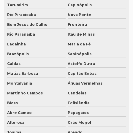
Legendagem em inglês
Tarumirim
Capinópolis
Legendagem em português
Rio Piracicaba
Nova Ponte
Legendagem preço por minuto
Bom Jesus do Galho
Fronteira
Legendagem profissional
Rio Paranaíba
Itaú de Minas
Legendagem rio de janeiro
Ladainha
Maria da Fé
Brazópolis
Sabinópolis
Legendagem de vídeos
Caldas
Astolfo Dutra
Locação de equipamentos para tradução simultânea
Matias Barbosa
Capitão Enéas
Locação sistema infravermelho para tradução simultânea
Montalvânia
Águas Vermelhas
Localização de software
Martinho Campos
Candeias
Melhor empresa de tradução em df
Bicas
Felixlândia
Melhor empresa de transcrição de áudio whatsapp
Abre Campo
Papagaios
Melhor tradução simultânea
Alterosa
Grão Mogol
O que é degravação de áudio
Joaíma
Areado