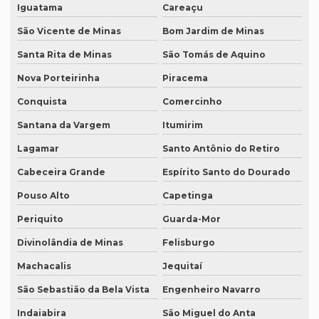
Iguatama
Careaçu
Revisão de textos técnicos
São Vicente de Minas
Bom Jardim de Minas
Revisão de trabalhos acadêmicos
Santa Rita de Minas
São Tomás de Aquino
Serviço de degravação de audio
Nova Porteirinha
Piracema
Serviço de degravação de áudio em texto
Conquista
Comercinho
Serviço de degravação em espanhol
Santana da Vargem
Itumirim
Serviço de intérprete inglês espanhol
Lagamar
Santo Antônio do Retiro
Serviço de intérpretes de idiomas
Cabeceira Grande
Espírito Santo do Dourado
Serviço de legendagem
Pouso Alto
Capetinga
Serviço de legendagem de vídeos
Periquito
Guarda-Mor
Divinolândia de Minas
Felisburgo
Serviço de revisão de artigos científicos
Machacalis
Jequitaí
Serviço de revisão gramatical profissional
São Sebastião da Bela Vista
Engenheiro Navarro
Serviço de revisão de manuscritos literários
Indaiabira
São Miguel do Anta