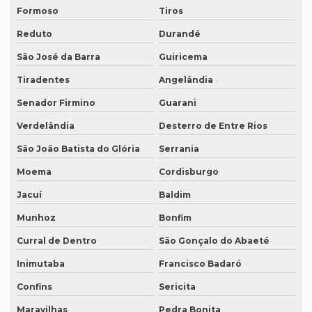
Quanto custa uma tradução juramentada em italiano
Formoso
Tiros
Reduto
Durandé
Quem faz tradução de artigos científicos
São José da Barra
Guiricema
Quem faz tradução juramentada em mg
Tiradentes
Angelândia
Quem faz tradução simultânea teams
Senador Firmino
Guarani
Quem faz transcrição de áudio em portugues
Verdelândia
Desterro de Entre Rios
Rádios para tradução simultânea
São João Batista do Glória
Serrania
Revisão de artigos científicos
Moema
Cordisburgo
Revisão gramatical profissional
Jacuí
Baldim
Revisão em ingles
Munhoz
Bonfim
Revisão em ingles tradução
Curral de Dentro
São Gonçalo do Abaeté
Revisão de manuscritos literários
Inimutaba
Francisco Badaró
Revisão de teses e dissertações
Confins
Sericita
Maravilhas
Pedra Bonita
Revisão de texto acadêmico preço