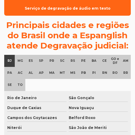
Cotar preço de tradução
Serviço de degravação de áudio em texto
Degravação inglês
Principais cidades e regiões
Degravação judicial
do Brasil onde a Espanglish
Degravação judicial de áudio
atende Degravação judicial:
Degravação tradução
Documentos para tradução juramentada
GO e
RJ
MG
ES
SP
PR
SC
RS
PE
BA
CE
AM
DF
Empresa de degravação de audiência
PA
AC
AL
AP
MA
MT
MS
PB
PI
RN
RO
RR
Empresa de degravação de audiência em brasília
SE
TO
Empresa de degravação de vídeo
Rio de Janeiro
São Gonçalo
Empresa de degravação de vídeo em BH
Duque de Caxias
Nova Iguaçu
Empresa de degravação de vídeo em campinas
Campos dos Goytacazes
Belford Roxo
Empresa de degravação whatsapp
Niterói
São João de Meriti