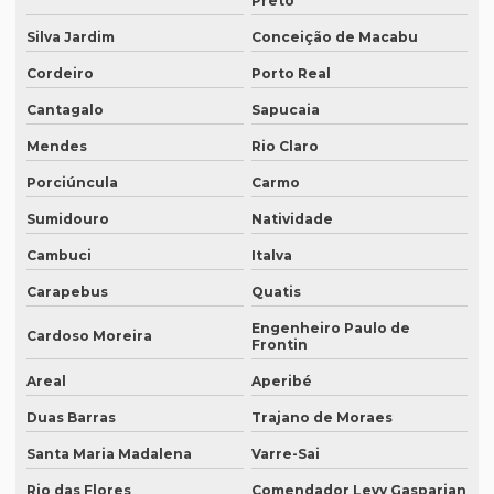
Preto
Empresa de revisão de textos em português
Silva Jardim
Conceição de Macabu
Empresa de revisão de textos técnicos
Cordeiro
Porto Real
Empresa de tradução de artigos
Cantagalo
Sapucaia
Empresa de tradução de artigos em fortaleza
Mendes
Rio Claro
Empresa de tradução de artigos em inglês
Porciúncula
Carmo
Empresa de tradução de artigos no rio de janeiro
Sumidouro
Natividade
Empresa de tradução de artigos no rj
Cambuci
Italva
Empresa de tradução de artigos em porto alegre
Carapebus
Quatis
Empresa de tradução de artigos em recife
Engenheiro Paulo de
Cardoso Moreira
Frontin
Empresa de tradução de artigos em sp
Areal
Aperibé
Empresa de tradução brasil
Duas Barras
Trajano de Moraes
Empresa de tradução campinas
Santa Maria Madalena
Varre-Sai
Empresa de tradução de documentos
Rio das Flores
Comendador Levy Gasparian