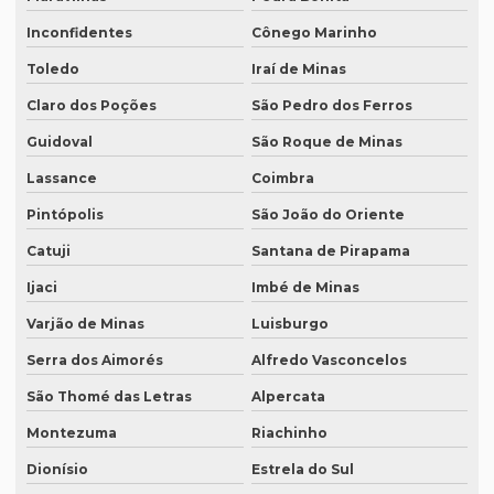
Inconfidentes
Cônego Marinho
Revisão de texto em inglês preço
Toledo
Iraí de Minas
Revisão de textos academicos
Claro dos Poções
São Pedro dos Ferros
Revisão de textos em alemão
Guidoval
São Roque de Minas
Revisão de textos em árabe
Lassance
Coimbra
Revisão de textos em coreano
Pintópolis
São João do Oriente
Revisão de textos em espanhol
Catuji
Santana de Pirapama
Revisão de textos em francês
Ijaci
Imbé de Minas
Revisão de textos em inglês
Varjão de Minas
Luisburgo
Revisão de textos em japonês
Serra dos Aimorés
Alfredo Vasconcelos
Revisão de textos jurídicos
São Thomé das Letras
Alpercata
Montezuma
Riachinho
Revisão de textos em mandarim
Dionísio
Estrela do Sul
Revisão de textos em português