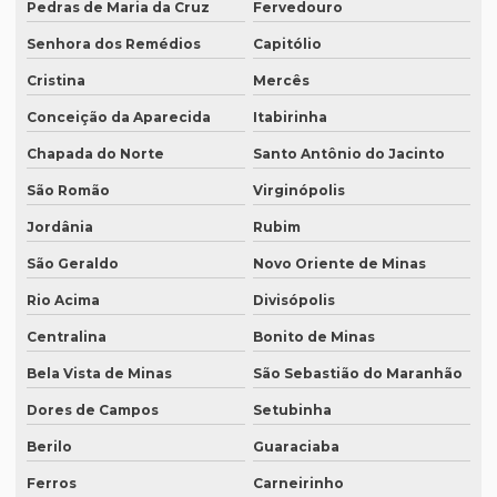
Pedras de Maria da Cruz
Fervedouro
Preço de tradução juramentada italiano
Senhora dos Remédios
Capitólio
Preço de tradução e legendagem
Cristina
Mercês
Preço tradução por página
Conceição da Aparecida
Itabirinha
Preço tradução por palavra
Chapada do Norte
Santo Antônio do Jacinto
Preço tradução português inglês
São Romão
Virginópolis
Preço tradução russo
Jordânia
Rubim
Preço tradução russo português
São Geraldo
Novo Oriente de Minas
Preço tradução simultânea
Rio Acima
Divisópolis
Preço tradução técnica
Centralina
Bonito de Minas
Preço tradutor juramentado
Bela Vista de Minas
São Sebastião do Maranhão
Dores de Campos
Setubinha
Preço de um artigo científico
Berilo
Guaraciaba
Profissional que realiza a tradução simultânea
Ferros
Carneirinho
Quais documentos precisam de tradução juramentada