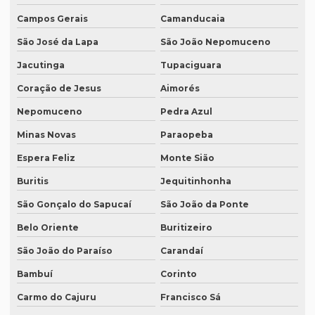
Campos Gerais
Camanducaia
Equipamento tradução simultanea preço
São José da Lapa
São João Nepomuceno
Equipamentos para interpretação simultânea
Jacutinga
Tupaciguara
Equipamentos necessários para tradução simultânea
Coração de Jesus
Aimorés
Equipamentos de tradução simultânea sp
Nepomuceno
Pedra Azul
Interpretação simultânea
Minas Novas
Paraopeba
Intérprete alemão profissional
Espera Feliz
Monte Sião
Intérprete chinês português
Buritis
Jequitinhonha
Intérprete para congressos
São Gonçalo do Sapucaí
São João da Ponte
Intérprete consecutivo
Belo Oriente
Buritizeiro
Intérprete de coreano em são paulo
São João do Paraíso
Carandaí
Bambuí
Corinto
Intérprete de espanhol em brasília
Carmo do Cajuru
Francisco Sá
Intérprete de espanhol em campinas