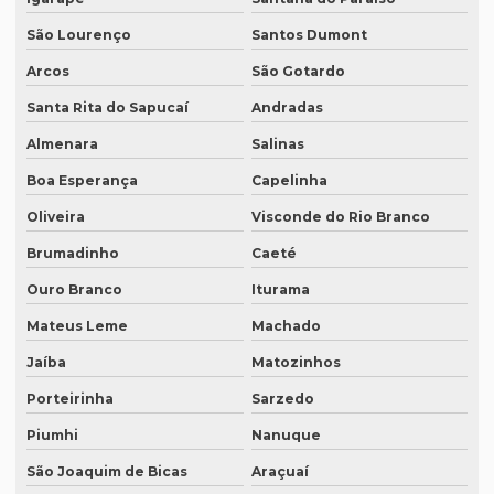
Empresa de tradução de sites em inglês
São Lourenço
Santos Dumont
Empresa de tradução sp
Arcos
São Gotardo
Santa Rita do Sapucaí
Andradas
Empresa de tradução técnica
Almenara
Salinas
Empresa de tradução técnica em inglês
Boa Esperança
Capelinha
Empresa de tradução de textos
Oliveira
Visconde do Rio Branco
Empresa tradutora juramentada
Brumadinho
Caeté
Empresa tradutora juramentada em brasília
Ouro Branco
Iturama
Empresa tradutora juramentada em recife
Mateus Leme
Machado
Empresa de tradutores juramentados
Jaíba
Matozinhos
Empresa de tradutores juramentados em brasília
Porteirinha
Sarzedo
Empresa de tradutores juramentados em fortaleza
Piumhi
Nanuque
Empresa de transcrição de audio
São Joaquim de Bicas
Araçuaí