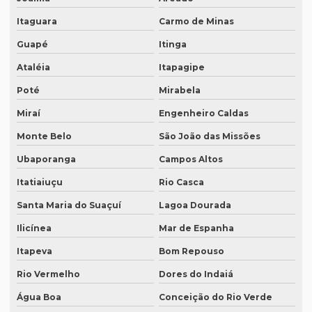
O que é degravação de vídeo
Itaguara
Carmo de Minas
O que significa tradução juramentada
Guapé
Itinga
O que significa tradução juramentada em inglês
Ataléia
Itapagipe
Poté
Mirabela
O que é tradução juramentada
Miraí
Engenheiro Caldas
O que é tradução juramentada de um documento
Monte Belo
São João das Missões
O que é tradução simultânea
Ubaporanga
Campos Altos
O que é tradução técnica
Itatiaiuçu
Rio Casca
O que é um tradutor técnico?
Santa Maria do Suaçuí
Lagoa Dourada
Onde encontrar um tradutor juramentado?
Ilicínea
Mar de Espanha
Onde fazer tradução de artigos em inglês
Itapeva
Bom Repouso
Onde fazer tradução em bh
Rio Vermelho
Dores do Indaiá
Onde fazer tradução em campinas
Água Boa
Conceição do Rio Verde