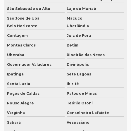
Empresa tradução espanhol
São Sebastião do Alto
Laje do Muriaé
Empresa de tradução especializada
São José de Ubá
Macuco
Belo Horizonte
Uberlândia
Empresa de tradução especializada em brasília
Contagem
Juiz de Fora
Empresa de tradução especializada em recife
Montes Claros
Betim
Empresa de tradução para eventos
Uberaba
Ribeirão das Neves
Empresa de tradução em ingles
Governador Valadares
Divinópolis
Empresa de tradução ingles portugues
Ipatinga
Sete Lagoas
Empresa tradução japonês
Santa Luzia
Ibirité
Empresa de tradução juramentada
Poços de Caldas
Patos de Minas
Empresa de tradução juramentada para diplomas
Pouso Alegre
Teófilo Otoni
Empresa de tradução juramentada para diplomas em brasília
Varginha
Conselheiro Lafaiete
Sabará
Vespasiano
Empresa de tradução juramentada para diplomas em porto
alegre