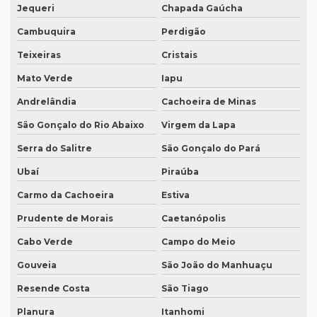
Onde fazer tradução em curitiba
Jequeri
Chapada Gaúcha
Onde fazer tradução em fortaleza
Cambuquira
Perdigão
Teixeiras
Cristais
Onde fazer tradução de inglês jurídico
Mato Verde
Iapu
Onde fazer tradução juramentada em brasília
Andrelândia
Cachoeira de Minas
Onde fazer tradução juramentada no rio de janeiro
São Gonçalo do Rio Abaixo
Virgem da Lapa
Onde fazer tradução juramentada no rj
Serra do Salitre
São Gonçalo do Pará
Onde fazer tradução juramentada em porto alegre
Ubaí
Piraúba
Onde fazer tradução juramentada em recife
Carmo da Cachoeira
Estiva
Onde fazer tradução juramentada em sp
Prudente de Morais
Caetanópolis
Onde fazer tradução em porto alegre
Cabo Verde
Campo do Meio
Onde fazer transcrição de áudio para texto
Gouveia
São João do Manhuaçu
Orçamento inglês tradução
Resende Costa
São Tiago
Orçamento legendagem
Planura
Itanhomi