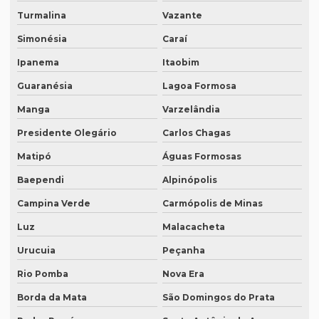
Turmalina
Vazante
Intérprete para palestras
Simonésia
Caraí
Intérprete português chinês
Ipanema
Itaobim
Intérprete português inglês profissional
Guaranésia
Lagoa Formosa
Intérprete português japonês
Manga
Varzelândia
Intérprete português mandarim
Presidente Olegário
Carlos Chagas
Intérprete profissional coreano português
Matipó
Águas Formosas
Intérprete profissional em eventos
Baependi
Alpinópolis
Campina Verde
Carmópolis de Minas
Intérprete profissional de francês
Luz
Malacacheta
Intérprete profissional de japonês
Urucuia
Peçanha
Intérprete remoto
Rio Pomba
Nova Era
Intérprete para reuniões
Borda da Mata
São Domingos do Prata
Intérprete para seminários