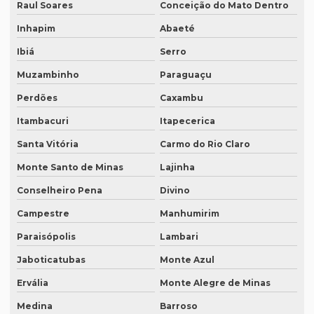
Raul Soares
Conceição do Mato Dentro
Intérprete de espanhol em curitiba
Inhapim
Abaeté
Intérprete de espanhol em porto alegre
Ibiá
Serro
Intérprete para eventos
Muzambinho
Paraguaçu
Intérprete de inglês em campinas
Perdões
Caxambu
Intérprete de inglês em curitiba
Itambacuri
Itapecerica
Intérprete inglês espanhol português
Santa Vitória
Carmo do Rio Claro
Intérprete de inglês em porto alegre
Monte Santo de Minas
Lajinha
Intérprete de inglês português
Conselheiro Pena
Divino
Interprete de italiano profissional
Campestre
Manhumirim
Paraisópolis
Lambari
Intérprete japonês português
Jaboticatubas
Monte Azul
Intérprete juramentado
Ervália
Monte Alegre de Minas
Intérprete mandarim português
Medina
Barroso
Intérprete de negócios