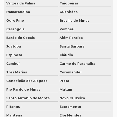
Empresas especializadas em tradução
Várzea da Palma
Taiobeiras
Itamarandiba
Guanhães
Empresas que fazem tradução
Ouro Fino
Brasília de Minas
Empresas que fazem tradução juramentada
Carangola
Pompéu
Empresas que fazem tradução técnica
Barão de Cocais
Além Paraíba
Empresas que prestam serviço de tradução
Juatuba
Santa Bárbara
Empresas de tradução de artigos científicos em inglês
Espinosa
Cláudio
Empresas de tradução em curitiba
Cambuí
Carmo do Paranaíba
Empresas de tradução online
Três Marias
Coromandel
Empresas de tradução porto alegre
Conceição das Alagoas
Prata
Empresas de transcrição
Rio Pardo de Minas
Mutum
Empresas de transcrição de áudio para -texto
Santo Antônio do Monte
Novo Cruzeiro
Equipamento para tradução simultanea
Pitangui
Sacramento
Mantena
Elói Mendes
Equipamento de tradução simultânea portátil