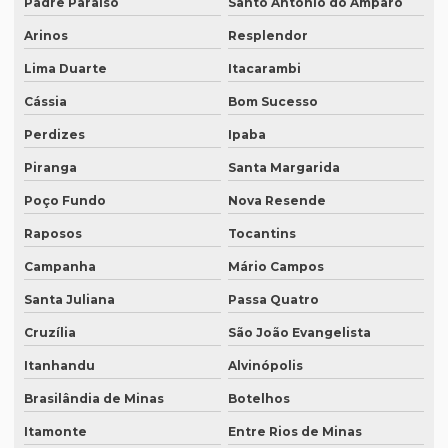
Padre Paraíso
Santo Antônio do Amparo
Intérprete simultâneo em bh
Arinos
Resplendor
Intérprete simultâneo espanhol em bh
Lima Duarte
Itacarambi
Intérprete simultâneo espanhol rio de janeiro
Cássia
Bom Sucesso
Intérprete simultâneo inglês em bh
Perdizes
Ipaba
Intérprete simultâneo inglês rj
Piranga
Santa Margarida
Intérprete de videoconferência
Poço Fundo
Nova Resende
Raposos
Tocantins
Intérprete para webinars
Campanha
Mário Campos
Intérprete para workshops
Santa Juliana
Passa Quatro
Intérpretes para conferências
Cruzília
São João Evangelista
Intérpretes para eventos corporativos
Itanhandu
Alvinópolis
Lauda de tradução
Brasilândia de Minas
Botelhos
Legendagem em espanhol
Itamonte
Entre Rios de Minas