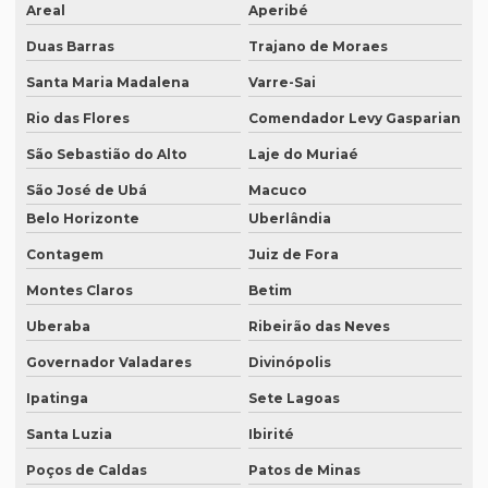
Areal
Aperibé
Empresa de tradução campinas
Duas Barras
Trajano de Moraes
Empresa de tradução de documentos
Santa Maria Madalena
Varre-Sai
Empresa tradução espanhol
Rio das Flores
Comendador Levy Gasparian
Empresa de tradução especializada
São Sebastião do Alto
Laje do Muriaé
São José de Ubá
Macuco
Empresa de tradução especializada em brasília
Belo Horizonte
Uberlândia
Empresa de tradução especializada em recife
Contagem
Juiz de Fora
Empresa de tradução para eventos
Montes Claros
Betim
Empresa de tradução em ingles
Uberaba
Ribeirão das Neves
Empresa de tradução ingles portugues
Governador Valadares
Divinópolis
Empresa tradução japonês
Ipatinga
Sete Lagoas
Empresa de tradução juramentada
Santa Luzia
Ibirité
Empresa de tradução juramentada para diplomas
Poços de Caldas
Patos de Minas