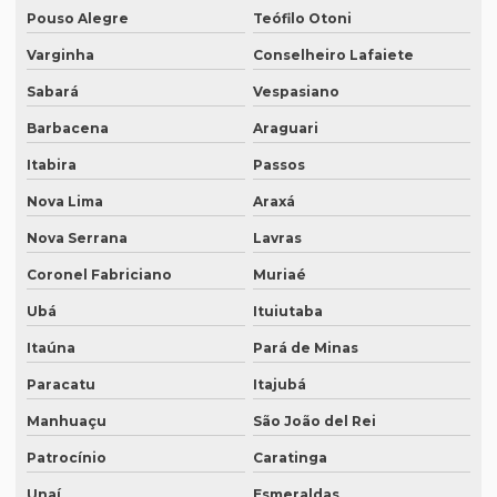
Empresa de tradução juramentada para diplomas em brasília
Pouso Alegre
Teófilo Otoni
Varginha
Conselheiro Lafaiete
Empresa de tradução juramentada para diplomas em porto
alegre
Sabará
Vespasiano
Empresa de tradução juramentada em inglês
Barbacena
Araguari
Empresa de tradução juramentada em inglês em campinas
Itabira
Passos
Empresa de tradução juramentada em inglês em sp
Nova Lima
Araxá
Empresa de tradução juramentada em italiano
Nova Serrana
Lavras
Empresa de tradução juramentada em italiano em curitiba
Coronel Fabriciano
Muriaé
Ubá
Ituiutaba
Empresa de tradução juramentada em italiano em fortaleza
Itaúna
Pará de Minas
Empresa de tradução juramentada rj
Paracatu
Itajubá
Empresa de tradução juramentada sp
Manhuaçu
São João del Rei
Empresa de tradução e legendagem
Patrocínio
Caratinga
Empresa de tradução de patentes
Unaí
Esmeraldas