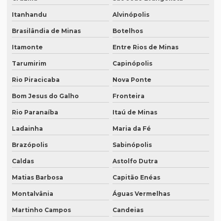
Lauda de tradução
Itanhandu
Alvinópolis
Legendagem em espanhol
Brasilândia de Minas
Botelhos
Legendagem em inglês
Itamonte
Entre Rios de Minas
Legendagem em português
Tarumirim
Capinópolis
Legendagem preço por minuto
Rio Piracicaba
Nova Ponte
Legendagem profissional
Bom Jesus do Galho
Fronteira
Legendagem rio de janeiro
Rio Paranaíba
Itaú de Minas
Ladainha
Maria da Fé
Legendagem de vídeos
Brazópolis
Sabinópolis
Locação de equipamentos para tradução simultânea
Caldas
Astolfo Dutra
Locação sistema infravermelho para tradução simultânea
Matias Barbosa
Capitão Enéas
Localização de software
Montalvânia
Águas Vermelhas
Melhor empresa de tradução em df
Martinho Campos
Candeias
Melhor empresa de transcrição de áudio whatsapp