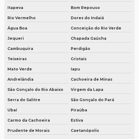
Onde fazer tradução em bh
Itapeva
Bom Repouso
Onde fazer tradução em campinas
Rio Vermelho
Dores do Indaiá
Onde fazer tradução em curitiba
Água Boa
Conceição do Rio Verde
Onde fazer tradução em fortaleza
Jequeri
Chapada Gaúcha
Cambuquira
Perdigão
Onde fazer tradução de inglês jurídico
Teixeiras
Cristais
Onde fazer tradução juramentada em brasília
Mato Verde
Iapu
Onde fazer tradução juramentada no rio de janeiro
Andrelândia
Cachoeira de Minas
Onde fazer tradução juramentada no rj
São Gonçalo do Rio Abaixo
Virgem da Lapa
Onde fazer tradução juramentada em porto alegre
Serra do Salitre
São Gonçalo do Pará
Onde fazer tradução juramentada em recife
Ubaí
Piraúba
Onde fazer tradução juramentada em sp
Carmo da Cachoeira
Estiva
Onde fazer tradução em porto alegre
Prudente de Morais
Caetanópolis
Onde fazer transcrição de áudio para texto