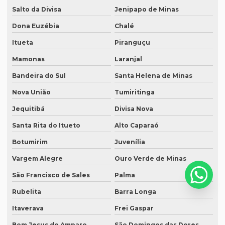
Salto da Divisa
Jenipapo de Minas
Serviço de tradução de áudio
Dona Euzébia
Chalé
Serviço de tradução campinas
Itueta
Piranguçu
Serviço de tradução certificada
Mamonas
Laranjal
Serviço de tradução de curriculum profissional
Bandeira do Sul
Santa Helena de Minas
Serviço de tradução de documentos
Nova União
Tumiritinga
Serviço de tradução para espanhol
Jequitibá
Divisa Nova
Serviço de tradução para eventos
Santa Rita do Itueto
Alto Caparaó
Serviço tradução inglês
Botumirim
Juvenília
Vargem Alegre
Ouro Verde de Minas
Serviço de tradução de inglês para português
São Francisco de Sales
Palma
Serviço de tradução e interpretação
Rubelita
Barra Longa
Serviço de tradução juramentada
Itaverava
Frei Gaspar
Serviço de tradução jurídica
Bom Jesus do Amparo
São Domingos das Dores