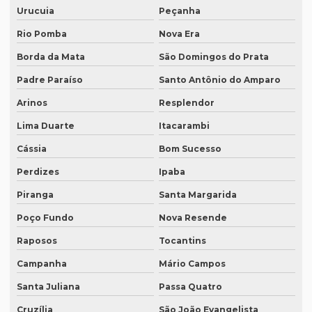
Urucuia
Peçanha
Intérprete para reuniões
Rio Pomba
Nova Era
Intérprete para seminários
Borda da Mata
São Domingos do Prata
Intérprete simultâneo em bh
Padre Paraíso
Santo Antônio do Amparo
Intérprete simultâneo espanhol em bh
Arinos
Resplendor
Intérprete simultâneo espanhol rio de janeiro
Lima Duarte
Itacarambi
Intérprete simultâneo inglês em bh
Cássia
Bom Sucesso
Intérprete simultâneo inglês rj
Perdizes
Ipaba
Intérprete de videoconferência
Piranga
Santa Margarida
Poço Fundo
Nova Resende
Intérprete para webinars
Raposos
Tocantins
Intérprete para workshops
Campanha
Mário Campos
Intérpretes para conferências
Santa Juliana
Passa Quatro
Intérpretes para eventos corporativos
Cruzília
São João Evangelista