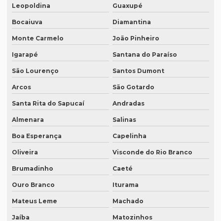
Leopoldina
Guaxupé
Empresa de tradução simultânea para zoom em sp
Bocaiuva
Diamantina
Empresa tradução site
Monte Carmelo
João Pinheiro
Empresa de tradução de sites em inglês
Igarapé
Santana do Paraíso
Empresa de tradução sp
São Lourenço
Santos Dumont
Arcos
São Gotardo
Empresa de tradução técnica
Santa Rita do Sapucaí
Andradas
Empresa de tradução técnica em inglês
Almenara
Salinas
Empresa de tradução de textos
Boa Esperança
Capelinha
Empresa tradutora juramentada
Oliveira
Visconde do Rio Branco
Empresa tradutora juramentada em brasília
Brumadinho
Caeté
Empresa tradutora juramentada em recife
Ouro Branco
Iturama
Empresa de tradutores juramentados
Mateus Leme
Machado
Empresa de tradutores juramentados em brasília
Jaíba
Matozinhos