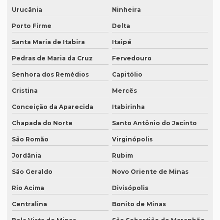
Preço tradução juramentada alemão
Urucânia
Ninheira
Porto Firme
Delta
Preço tradução juramentada brasil
Santa Maria de Itabira
Itaipé
Preço de tradução juramentada italiano
Pedras de Maria da Cruz
Fervedouro
Preço de tradução e legendagem
Senhora dos Remédios
Capitólio
Preço tradução por página
Cristina
Mercês
Preço tradução por palavra
Conceição da Aparecida
Itabirinha
Preço tradução português inglês
Chapada do Norte
Santo Antônio do Jacinto
Preço tradução russo
São Romão
Virginópolis
Preço tradução russo português
Jordânia
Rubim
Preço tradução simultânea
São Geraldo
Novo Oriente de Minas
Preço tradução técnica
Rio Acima
Divisópolis
Preço tradutor juramentado
Centralina
Bonito de Minas