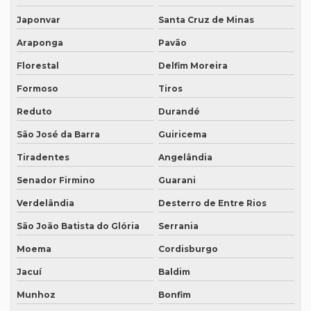
Quanto custa uma tradução juramentada
Japonvar
Santa Cruz de Minas
Quanto custa uma tradução juramentada em francês
Araponga
Pavão
Quanto custa uma tradução juramentada em italiano
Florestal
Delfim Moreira
Formoso
Tiros
Quem faz tradução de artigos científicos
Reduto
Durandé
Quem faz tradução juramentada em mg
São José da Barra
Guiricema
Quem faz tradução simultânea teams
Tiradentes
Angelândia
Quem faz transcrição de áudio em portugues
Senador Firmino
Guarani
Rádios para tradução simultânea
Verdelândia
Desterro de Entre Rios
Revisão de artigos científicos
São João Batista do Glória
Serrania
Revisão gramatical profissional
Moema
Cordisburgo
Revisão em ingles
Jacuí
Baldim
Revisão em ingles tradução
Munhoz
Bonfim