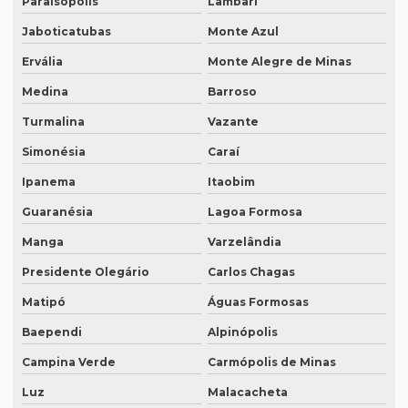
Paraisópolis
Lambari
Intérprete juramentado
Jaboticatubas
Monte Azul
Intérprete mandarim português
Ervália
Monte Alegre de Minas
Intérprete de negócios
Medina
Barroso
Intérprete para palestras
Turmalina
Vazante
Intérprete português chinês
Simonésia
Caraí
Intérprete português inglês profissional
Ipanema
Itaobim
Intérprete português japonês
Guaranésia
Lagoa Formosa
Intérprete português mandarim
Manga
Varzelândia
Intérprete profissional coreano português
Presidente Olegário
Carlos Chagas
Intérprete profissional em eventos
Matipó
Águas Formosas
Baependi
Alpinópolis
Intérprete profissional de francês
Campina Verde
Carmópolis de Minas
Intérprete profissional de japonês
Luz
Malacacheta
Intérprete remoto