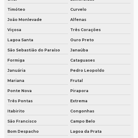
Empresa de tradução de patentes em curitiba
Timóteo
Curvelo
Empresa de tradução de patentes em porto alegre
João Monlevade
Alfenas
Empresa de tradução profissional
Viçosa
Três Corações
Empresa tradução rio de janeiro
Lagoa Santa
Ouro Preto
Empresa de tradução rj
São Sebastião do Paraíso
Janaúba
Empresa de tradução em são paulo
Formiga
Cataguases
Januária
Pedro Leopoldo
Empresa de tradução simultanea
Mariana
Frutal
Empresa de tradução simultanea sp
Ponte Nova
Pirapora
Empresa de tradução simultânea para teams
Três Pontas
Extrema
Empresa de tradução simultânea para teams em campinas
Itabirito
Congonhas
Empresa de tradução simultânea para teams em recife
São Francisco
Campo Belo
Empresa de tradução simultânea para zoom
Bom Despacho
Lagoa da Prata
Empresa de tradução simultânea para zoom em curitiba