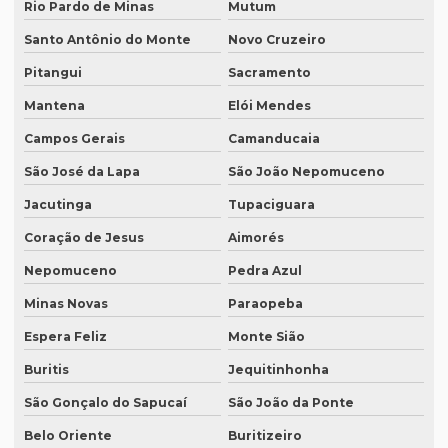
Empresas de transcrição de áudio para -texto
Rio Pardo de Minas
Mutum
Equipamento para tradução simultanea
Santo Antônio do Monte
Novo Cruzeiro
Pitangui
Sacramento
Equipamento de tradução simultânea portátil
Mantena
Elói Mendes
Equipamento tradução simultanea preço
Campos Gerais
Camanducaia
Equipamentos para interpretação simultânea
São José da Lapa
São João Nepomuceno
Equipamentos necessários para tradução simultânea
Jacutinga
Tupaciguara
Equipamentos de tradução simultânea sp
Coração de Jesus
Aimorés
Interpretação simultânea
Nepomuceno
Pedra Azul
Intérprete alemão profissional
Minas Novas
Paraopeba
Intérprete chinês português
Espera Feliz
Monte Sião
Intérprete para congressos
Buritis
Jequitinhonha
Intérprete consecutivo
São Gonçalo do Sapucaí
São João da Ponte
Intérprete de coreano em são paulo
Belo Oriente
Buritizeiro