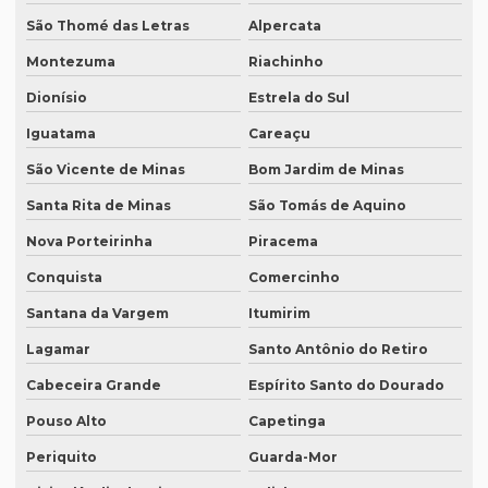
São Thomé das Letras
Alpercata
Revisão de textos em mandarim
Montezuma
Riachinho
Revisão de textos em português
Dionísio
Estrela do Sul
Revisão de textos técnicos
Iguatama
Careaçu
Revisão de trabalhos acadêmicos
São Vicente de Minas
Bom Jardim de Minas
Serviço de degravação de audio
Santa Rita de Minas
São Tomás de Aquino
Serviço de degravação de áudio em texto
Nova Porteirinha
Piracema
Serviço de degravação em espanhol
Conquista
Comercinho
Serviço de intérprete inglês espanhol
Santana da Vargem
Itumirim
Serviço de intérpretes de idiomas
Lagamar
Santo Antônio do Retiro
Serviço de legendagem
Cabeceira Grande
Espírito Santo do Dourado
Serviço de legendagem de vídeos
Pouso Alto
Capetinga
Periquito
Guarda-Mor
Serviço de revisão de artigos científicos