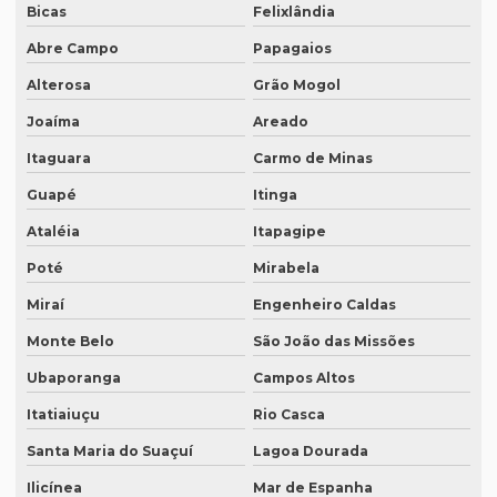
Bicas
Felixlândia
Melhor tradução simultânea
Abre Campo
Papagaios
O que é degravação de áudio
Alterosa
Grão Mogol
O que é degravação de vídeo
Joaíma
Areado
O que significa tradução juramentada
Itaguara
Carmo de Minas
O que significa tradução juramentada em inglês
Guapé
Itinga
Ataléia
Itapagipe
O que é tradução juramentada
Poté
Mirabela
O que é tradução juramentada de um documento
Miraí
Engenheiro Caldas
O que é tradução simultânea
Monte Belo
São João das Missões
O que é tradução técnica
Ubaporanga
Campos Altos
O que é um tradutor técnico?
Itatiaiuçu
Rio Casca
Onde encontrar um tradutor juramentado?
Santa Maria do Suaçuí
Lagoa Dourada
Onde fazer tradução de artigos em inglês
Ilicínea
Mar de Espanha