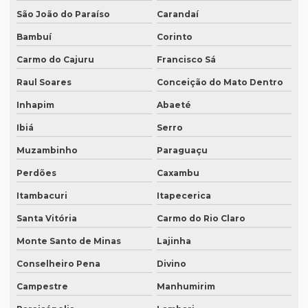
São João do Paraíso
Carandaí
Intérprete de espanhol em brasília
Bambuí
Corinto
Intérprete de espanhol em campinas
Carmo do Cajuru
Francisco Sá
Intérprete de espanhol em curitiba
Raul Soares
Conceição do Mato Dentro
Intérprete de espanhol em porto alegre
Inhapim
Abaeté
Intérprete para eventos
Ibiá
Serro
Intérprete de inglês em campinas
Muzambinho
Paraguaçu
Intérprete de inglês em curitiba
Perdões
Caxambu
Intérprete inglês espanhol português
Itambacuri
Itapecerica
Intérprete de inglês em porto alegre
Santa Vitória
Carmo do Rio Claro
Intérprete de inglês português
Monte Santo de Minas
Lajinha
Interprete de italiano profissional
Conselheiro Pena
Divino
Campestre
Manhumirim
Intérprete japonês português