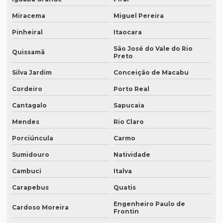
Empresa de revisão de textos em espanhol
Miracema
Miguel Pereira
Empresa de revisão de textos em francês
Pinheiral
Itaocara
Empresa de revisão de textos em português
São José do Vale do Rio
Quissamã
Preto
Empresa de revisão de textos técnicos
Silva Jardim
Conceição de Macabu
Empresa de tradução de artigos
Cordeiro
Porto Real
Empresa de tradução de artigos em fortaleza
Cantagalo
Sapucaia
Empresa de tradução de artigos em inglês
Mendes
Rio Claro
Empresa de tradução de artigos no rio de janeiro
Porciúncula
Carmo
Empresa de tradução de artigos no rj
Sumidouro
Natividade
Empresa de tradução de artigos em porto alegre
Cambuci
Italva
Empresa de tradução de artigos em recife
Carapebus
Quatis
Empresa de tradução de artigos em sp
Engenheiro Paulo de
Cardoso Moreira
Frontin
Empresa de tradução brasil