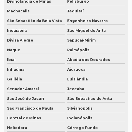
Divinolândia de Minas
Felisburgo
Serviço de revisão gramatical profissional
Machacalis
Jequitaí
Serviço de revisão de manuscritos literários
São Sebastião da Bela Vista
Engenheiro Navarro
Serviço de revisão ortográfica
Indaiabira
São Miguel do Anta
Serviço de revisão de teses e dissertações
Divisa Alegre
Sapucaí-Mirim
Serviço de revisão de textos em alemão
Naque
Palmópolis
Serviço de revisão de textos em árabe
Ibiaí
Abadia dos Dourados
Serviço de revisão de textos em coreano
Inhaúma
Aiuruoca
Serviço de revisão de textos em japonês
Galiléia
Luislândia
Serviço de revisão de textos jurídicos
Senador Amaral
Jeceaba
Serviço de revisão de textos em mandarim
São José do Jacuri
São Sebastião do Anta
São Francisco de Paula
Silvianópolis
Serviço de tradução
Central de Minas
Indianópolis
Serviço tradução alemão
Heliodora
Córrego Fundo
Serviço de tradução de artigos cientificos