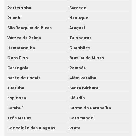
Empresa de tradutores juramentados em fortaleza
Porteirinha
Sarzedo
Empresa de transcrição de audio
Piumhi
Nanuque
Empresas especializadas em tradução
São Joaquim de Bicas
Araçuaí
Várzea da Palma
Taiobeiras
Empresas que fazem tradução
Itamarandiba
Guanhães
Empresas que fazem tradução juramentada
Ouro Fino
Brasília de Minas
Empresas que fazem tradução técnica
Carangola
Pompéu
Empresas que prestam serviço de tradução
Barão de Cocais
Além Paraíba
Empresas de tradução de artigos científicos em inglês
Juatuba
Santa Bárbara
Empresas de tradução em curitiba
Espinosa
Cláudio
Empresas de tradução online
Cambuí
Carmo do Paranaíba
Empresas de tradução porto alegre
Três Marias
Coromandel
Empresas de transcrição
Conceição das Alagoas
Prata