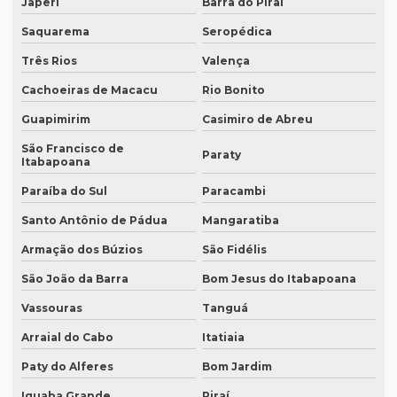
Japeri
Barra do Piraí
Empresa que faz tradução simultânea
Saquarema
Seropédica
Empresa que faz tradução simultânea em curitiba
Três Rios
Valença
Empresa que faz tradução simultânea em recife
Cachoeiras de Macacu
Rio Bonito
Guapimirim
Casimiro de Abreu
Empresa que traduz artigos científicos
São Francisco de
Empresa que traduz artigos científicos em brasília
Paraty
Itabapoana
Empresa que traduz artigos científicos em sp
Paraíba do Sul
Paracambi
Empresa que traduz textos jurídicos
Santo Antônio de Pádua
Mangaratiba
Empresa que traduz textos jurídicos em campinas
Armação dos Búzios
São Fidélis
São João da Barra
Bom Jesus do Itabapoana
Empresa que traduz textos jurídicos em fortaleza
Vassouras
Tanguá
Empresa que transcreve áudios
Arraial do Cabo
Itatiaia
Empresa que transcreve áudios em curitiba
Paty do Alferes
Bom Jardim
Empresa que transcreve áudios em porto alegre
Iguaba Grande
Piraí