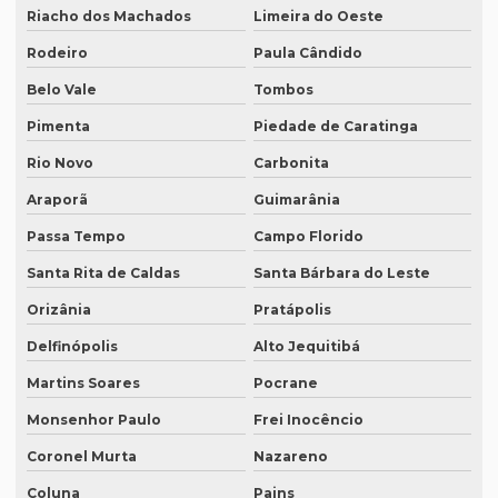
Quanto custa a diária de um intérprete simultâneo
Riacho dos Machados
Limeira do Oeste
Quanto custa equipamento de tradução simultânea
Rodeiro
Paula Cândido
Quanto custa para fazer uma tradução juramentada
Belo Vale
Tombos
Quanto custa tradução juramentada alemão
Pimenta
Piedade de Caratinga
Quanto custa tradução juramentada espanhol
Rio Novo
Carbonita
Araporã
Guimarânia
Quanto custa tradução juramentada ingles
Passa Tempo
Campo Florido
Quanto custa tradução para o inglês
Santa Rita de Caldas
Santa Bárbara do Leste
Quanto custa tradução por palavra
Orizânia
Pratápolis
Quanto custa a tradução de um manual técnico?
Delfinópolis
Alto Jequitibá
Quanto custa traduzir para alemão
Martins Soares
Pocrane
Quanto custa traduzir documentos
Monsenhor Paulo
Frei Inocêncio
Quanto custa traduzir um livro
Coronel Murta
Nazareno
Quanto custa um tradutor juramentado
Coluna
Pains