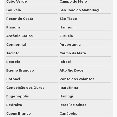
Cabo Verde
Campo do Meio
Orçamento inglês tradução
Gouveia
São João do Manhuaçu
Orçamento legendagem
Resende Costa
São Tiago
Planura
Itanhomi
Preço interpretação simultânea
Antônio Carlos
Juruaia
Preço lauda tradução
Congonhal
Pirapetinga
Preço revisão tradução
Jacinto
Carmo da Mata
Preço tabela tradução inglês
Recreio
Ibiraci
Preço para tradução
Bueno Brandão
Alto Rio Doce
Preço de tradução de árabe
Coroaci
Ponto dos Volantes
Preço tradução em chinês
Conceição dos Ouros
Igaratinga
Preço tradução para francês
Eugenópolis
Itamogi
Preço tradução francês portugues
Pedralva
Icaraí de Minas
Preço de tradução juramentada
Capim Branco
Canápolis