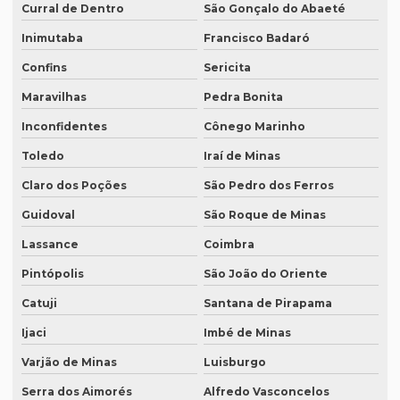
Revisão de manuscritos literários
Curral de Dentro
São Gonçalo do Abaeté
Revisão de teses e dissertações
Inimutaba
Francisco Badaró
Confins
Sericita
Revisão de texto acadêmico preço
Maravilhas
Pedra Bonita
Revisão de texto em inglês preço
Inconfidentes
Cônego Marinho
Revisão de textos academicos
Toledo
Iraí de Minas
Revisão de textos em alemão
Claro dos Poções
São Pedro dos Ferros
Revisão de textos em árabe
Guidoval
São Roque de Minas
Revisão de textos em coreano
Lassance
Coimbra
Revisão de textos em espanhol
Pintópolis
São João do Oriente
Revisão de textos em francês
Catuji
Santana de Pirapama
Revisão de textos em inglês
Ijaci
Imbé de Minas
Revisão de textos em japonês
Varjão de Minas
Luisburgo
Revisão de textos jurídicos
Serra dos Aimorés
Alfredo Vasconcelos