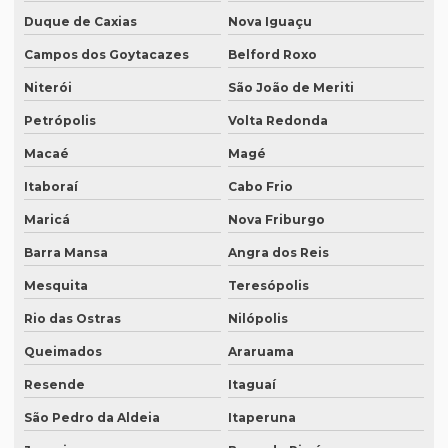
Empresa de degravação de vídeo em campinas
Duque de Caxias
Nova Iguaçu
Empresa de degravação whatsapp
Campos dos Goytacazes
Belford Roxo
Empresa de degravação whatsapp em curitiba
Niterói
São João de Meriti
Empresa de legendagem
Petrópolis
Volta Redonda
Empresa de legendagem de filmes
Macaé
Magé
Itaboraí
Cabo Frio
Empresa de legendagem de filmes em sp
Maricá
Nova Friburgo
Empresa de legendagem em inglês
Barra Mansa
Angra dos Reis
Empresa de legendagem sp
Mesquita
Teresópolis
Empresa de legendagem de vídeos em espanhol
Rio das Ostras
Nilópolis
Empresa que apostila tradução juramentada
Queimados
Araruama
Empresa que apostila tradução juramentada em campinas
Resende
Itaguaí
Empresa que apostila tradução juramentada em porto alegre
São Pedro da Aldeia
Itaperuna
Empresa que faz tradução juramentada