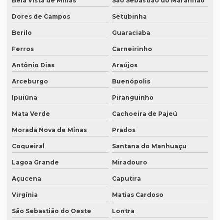
Bela Vista de Minas
São Sebastião do Maranhão
Preço de um artigo científico
Dores de Campos
Setubinha
Profissional que realiza a tradução simultânea
Berilo
Guaraciaba
Quais documentos precisam de tradução juramentada
Ferros
Carneirinho
Qual a diferença entre tradução simples para tradução
juramentada?
Antônio Dias
Araújos
Qual é a melhor empresa de tradução em SP?
Arceburgo
Buenópolis
Qual é o preço da tradução simultânea?
Ipuiúna
Piranguinho
Mata Verde
Cachoeira de Pajeú
Qual o preço de uma tradução juramentada italiano?
Morada Nova de Minas
Prados
Qual o valor da tradução juramentada
Coqueiral
Santana do Manhuaçu
Qual o valor de tradução por página?
Lagoa Grande
Miradouro
Qual é o valor de um artigo científico
Açucena
Caputira
Quando eu preciso de uma tradução juramentada?
Virgínia
Matias Cardoso
Quanto custa a diária tradução simultânea
São Sebastião do Oeste
Lontra