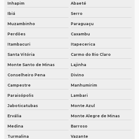
Intérprete de inglês em campinas
Inhapim
Abaeté
Intérprete de inglês em curitiba
Ibiá
Serro
Muzambinho
Paraguaçu
Intérprete inglês espanhol português
Perdões
Caxambu
Intérprete de inglês em porto alegre
Itambacuri
Itapecerica
Intérprete de inglês português
Santa Vitória
Carmo do Rio Claro
Interprete de italiano profissional
Monte Santo de Minas
Lajinha
Intérprete japonês português
Conselheiro Pena
Divino
Intérprete juramentado
Campestre
Manhumirim
Intérprete mandarim português
Paraisópolis
Lambari
Intérprete de negócios
Jaboticatubas
Monte Azul
Intérprete para palestras
Ervália
Monte Alegre de Minas
Intérprete português chinês
Medina
Barroso
Intérprete português inglês profissional
Turmalina
Vazante