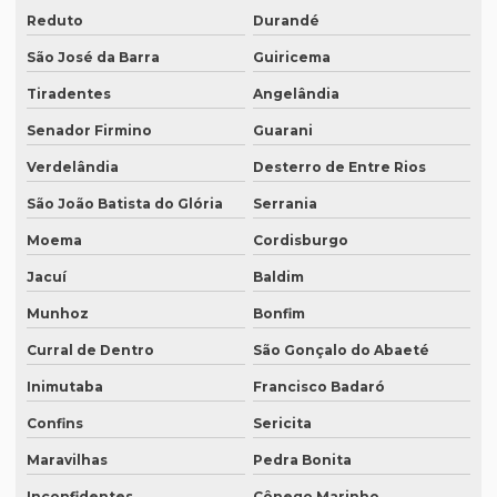
Quem faz tradução simultânea teams
Reduto
Durandé
Quem faz transcrição de áudio em portugues
São José da Barra
Guiricema
Rádios para tradução simultânea
Tiradentes
Angelândia
Revisão de artigos científicos
Senador Firmino
Guarani
Revisão gramatical profissional
Verdelândia
Desterro de Entre Rios
São João Batista do Glória
Serrania
Revisão em ingles
Moema
Cordisburgo
Revisão em ingles tradução
Jacuí
Baldim
Revisão de manuscritos literários
Munhoz
Bonfim
Revisão de teses e dissertações
Curral de Dentro
São Gonçalo do Abaeté
Revisão de texto acadêmico preço
Inimutaba
Francisco Badaró
Revisão de texto em inglês preço
Confins
Sericita
Revisão de textos academicos
Maravilhas
Pedra Bonita
Revisão de textos em alemão
Inconfidentes
Cônego Marinho