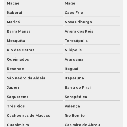
Macaé
Magé
Empresa de legendagem em inglês
Itaboraí
Cabo Frio
Empresa de legendagem sp
Maricá
Nova Friburgo
Empresa de legendagem de vídeos em espanhol
Barra Mansa
Angra dos Reis
Empresa que apostila tradução juramentada
Mesquita
Teresópolis
Empresa que apostila tradução juramentada em campinas
Rio das Ostras
Nilópolis
Empresa que apostila tradução juramentada em porto alegre
Queimados
Araruama
Resende
Itaguaí
Empresa que faz tradução juramentada
São Pedro da Aldeia
Itaperuna
Empresa que faz tradução simultânea
Japeri
Barra do Piraí
Empresa que faz tradução simultânea em curitiba
Saquarema
Seropédica
Empresa que faz tradução simultânea em recife
Três Rios
Valença
Empresa que traduz artigos científicos
Cachoeiras de Macacu
Rio Bonito
Empresa que traduz artigos científicos em brasília
Guapimirim
Casimiro de Abreu