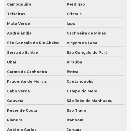
Cambuquira
Perdigão
Onde fazer tradução juramentada no rio de janeiro
Teixeiras
Cristais
Onde fazer tradução juramentada no rj
Mato Verde
Iapu
Onde fazer tradução juramentada em porto alegre
Andrelândia
Cachoeira de Minas
Onde fazer tradução juramentada em recife
São Gonçalo do Rio Abaixo
Virgem da Lapa
Onde fazer tradução juramentada em sp
Serra do Salitre
São Gonçalo do Pará
Ubaí
Piraúba
Onde fazer tradução em porto alegre
Carmo da Cachoeira
Estiva
Onde fazer transcrição de áudio para texto
Prudente de Morais
Caetanópolis
Orçamento inglês tradução
Cabo Verde
Campo do Meio
Orçamento legendagem
Gouveia
São João do Manhuaçu
Preço interpretação simultânea
Resende Costa
São Tiago
Preço lauda tradução
Planura
Itanhomi
Preço revisão tradução
Antônio Carlos
Juruaia