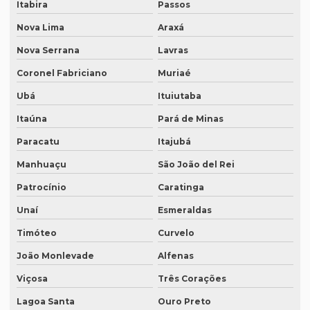
Itabira
Passos
Empresa de tradução juramentada em italiano
Nova Lima
Araxá
Empresa de tradução juramentada em italiano em curitiba
Nova Serrana
Lavras
Empresa de tradução juramentada em italiano em fortaleza
Coronel Fabriciano
Muriaé
Empresa de tradução juramentada rj
Ubá
Ituiutaba
Empresa de tradução juramentada sp
Itaúna
Pará de Minas
Empresa de tradução e legendagem
Paracatu
Itajubá
Empresa de tradução de patentes
Manhuaçu
São João del Rei
Empresa de tradução de patentes em curitiba
Patrocínio
Caratinga
Empresa de tradução de patentes em porto alegre
Unaí
Esmeraldas
Timóteo
Curvelo
Empresa de tradução profissional
João Monlevade
Alfenas
Empresa tradução rio de janeiro
Viçosa
Três Corações
Empresa de tradução rj
Lagoa Santa
Ouro Preto
Empresa de tradução em são paulo