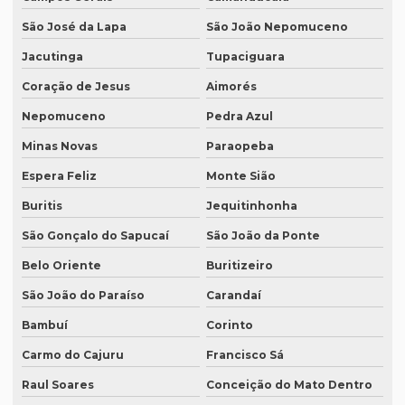
Equipamentos de tradução simultânea sp
São José da Lapa
São João Nepomuceno
Interpretação simultânea
Jacutinga
Tupaciguara
Intérprete alemão profissional
Coração de Jesus
Aimorés
Nepomuceno
Pedra Azul
Intérprete chinês português
Minas Novas
Paraopeba
Intérprete para congressos
Espera Feliz
Monte Sião
Intérprete consecutivo
Buritis
Jequitinhonha
Intérprete de coreano em são paulo
São Gonçalo do Sapucaí
São João da Ponte
Intérprete de espanhol em brasília
Belo Oriente
Buritizeiro
Intérprete de espanhol em campinas
São João do Paraíso
Carandaí
Intérprete de espanhol em curitiba
Bambuí
Corinto
Intérprete de espanhol em porto alegre
Carmo do Cajuru
Francisco Sá
Intérprete para eventos
Raul Soares
Conceição do Mato Dentro