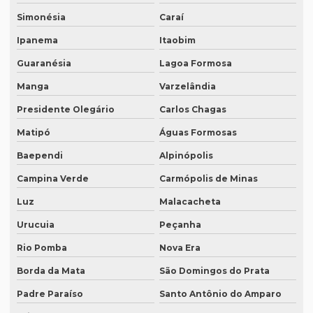
Simonésia
Caraí
Intérprete português japonês
Ipanema
Itaobim
Intérprete português mandarim
Guaranésia
Lagoa Formosa
Intérprete profissional coreano português
Manga
Varzelândia
Intérprete profissional em eventos
Presidente Olegário
Carlos Chagas
Intérprete profissional de francês
Matipó
Águas Formosas
Intérprete profissional de japonês
Baependi
Alpinópolis
Intérprete remoto
Campina Verde
Carmópolis de Minas
Intérprete para reuniões
Luz
Malacacheta
Intérprete para seminários
Urucuia
Peçanha
Intérprete simultâneo em bh
Rio Pomba
Nova Era
Intérprete simultâneo espanhol em bh
Borda da Mata
São Domingos do Prata
Padre Paraíso
Santo Antônio do Amparo
Intérprete simultâneo espanhol rio de janeiro