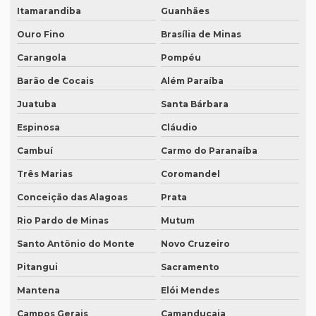
Empresas que fazem tradução técnica
Itamarandiba
Guanhães
Empresas que prestam serviço de tradução
Ouro Fino
Brasília de Minas
Empresas de tradução de artigos científicos em inglês
Carangola
Pompéu
Empresas de tradução em curitiba
Barão de Cocais
Além Paraíba
Empresas de tradução online
Juatuba
Santa Bárbara
Espinosa
Cláudio
Empresas de tradução porto alegre
Cambuí
Carmo do Paranaíba
Empresas de transcrição
Três Marias
Coromandel
Empresas de transcrição de áudio para -texto
Conceição das Alagoas
Prata
Equipamento para tradução simultanea
Rio Pardo de Minas
Mutum
Equipamento de tradução simultânea portátil
Santo Antônio do Monte
Novo Cruzeiro
Equipamento tradução simultanea preço
Pitangui
Sacramento
Equipamentos para interpretação simultânea
Mantena
Elói Mendes
Equipamentos necessários para tradução simultânea
Campos Gerais
Camanducaia