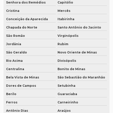
Preço tradução por palavra
Senhora dos Remédios
Capitólio
Preço tradução português inglês
Cristina
Mercês
Preço tradução russo
Conceição da Aparecida
Itabirinha
Chapada do Norte
Santo Antônio do Jacinto
Preço tradução russo português
São Romão
Virginópolis
Preço tradução simultânea
Jordânia
Rubim
Preço tradução técnica
São Geraldo
Novo Oriente de Minas
Preço tradutor juramentado
Rio Acima
Divisópolis
Preço de um artigo científico
Centralina
Bonito de Minas
Profissional que realiza a tradução simultânea
Bela Vista de Minas
São Sebastião do Maranhão
Quais documentos precisam de tradução juramentada
Dores de Campos
Setubinha
Qual a diferença entre tradução simples para tradução
Berilo
Guaraciaba
juramentada?
Ferros
Carneirinho
Qual é a melhor empresa de tradução em SP?
Antônio Dias
Araújos