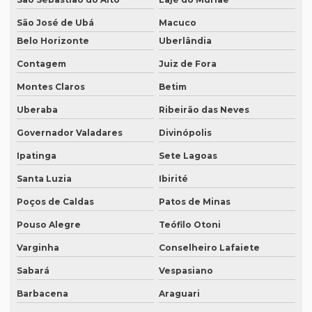
Empresa de tradução especializada em recife
São José de Ubá
Macuco
Empresa de tradução para eventos
Belo Horizonte
Uberlândia
Empresa de tradução em ingles
Contagem
Juiz de Fora
Empresa de tradução ingles portugues
Montes Claros
Betim
Uberaba
Ribeirão das Neves
Empresa tradução japonês
Governador Valadares
Divinópolis
Empresa de tradução juramentada
Ipatinga
Sete Lagoas
Empresa de tradução juramentada para diplomas
Santa Luzia
Ibirité
Empresa de tradução juramentada para diplomas em brasília
Poços de Caldas
Patos de Minas
Empresa de tradução juramentada para diplomas em porto
alegre
Pouso Alegre
Teófilo Otoni
Empresa de tradução juramentada em inglês
Varginha
Conselheiro Lafaiete
Sabará
Vespasiano
Empresa de tradução juramentada em inglês em campinas
Barbacena
Araguari
Empresa de tradução juramentada em inglês em sp