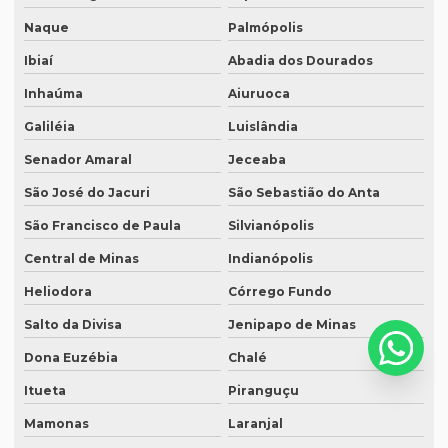
Naque
Palmópolis
Serviço de revisão de textos em coreano
Ibiaí
Abadia dos Dourados
Serviço de revisão de textos em japonês
Inhaúma
Aiuruoca
Serviço de revisão de textos jurídicos
Galiléia
Luislândia
Serviço de revisão de textos em mandarim
Senador Amaral
Jeceaba
Serviço de tradução
São José do Jacuri
São Sebastião do Anta
Serviço tradução alemão
São Francisco de Paula
Silvianópolis
Serviço de tradução de artigos cientificos
Central de Minas
Indianópolis
Serviço de tradução de áudio
Heliodora
Córrego Fundo
Serviço de tradução campinas
Salto da Divisa
Jenipapo de Minas
Serviço de tradução certificada
Dona Euzébia
Chalé
Serviço de tradução de curriculum profissional
Itueta
Piranguçu
Mamonas
Laranjal
Serviço de tradução de documentos