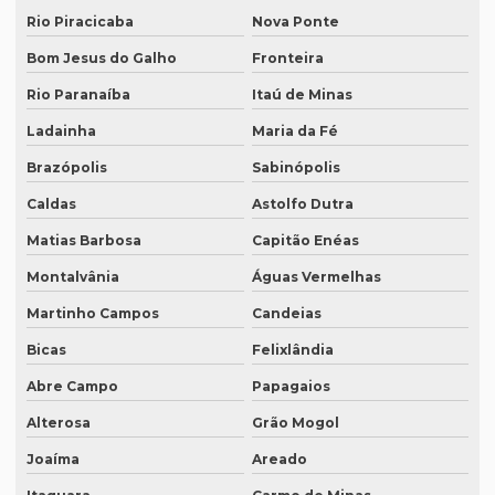
Rio Piracicaba
Nova Ponte
Legendagem rio de janeiro
Bom Jesus do Galho
Fronteira
Legendagem de vídeos
Rio Paranaíba
Itaú de Minas
Locação de equipamentos para tradução simultânea
Ladainha
Maria da Fé
Locação sistema infravermelho para tradução simultânea
Brazópolis
Sabinópolis
Localização de software
Caldas
Astolfo Dutra
Melhor empresa de tradução em df
Matias Barbosa
Capitão Enéas
Melhor empresa de transcrição de áudio whatsapp
Montalvânia
Águas Vermelhas
Melhor tradução simultânea
Martinho Campos
Candeias
Bicas
Felixlândia
O que é degravação de áudio
Abre Campo
Papagaios
O que é degravação de vídeo
Alterosa
Grão Mogol
O que significa tradução juramentada
Joaíma
Areado
O que significa tradução juramentada em inglês