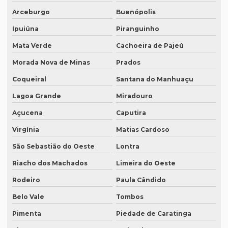
Qual é o preço da tradução simultânea?
Arceburgo
Buenópolis
Qual o preço de uma tradução juramentada italiano?
Ipuiúna
Piranguinho
Qual o valor da tradução juramentada
Mata Verde
Cachoeira de Pajeú
Qual o valor de tradução por página?
Morada Nova de Minas
Prados
Qual é o valor de um artigo científico
Coqueiral
Santana do Manhuaçu
Quando eu preciso de uma tradução juramentada?
Lagoa Grande
Miradouro
Quanto custa a diária tradução simultânea
Açucena
Caputira
Quanto custa a diária de um intérprete simultâneo
Virgínia
Matias Cardoso
São Sebastião do Oeste
Lontra
Quanto custa equipamento de tradução simultânea
Riacho dos Machados
Limeira do Oeste
Quanto custa para fazer uma tradução juramentada
Rodeiro
Paula Cândido
Quanto custa tradução juramentada alemão
Belo Vale
Tombos
Quanto custa tradução juramentada espanhol
Pimenta
Piedade de Caratinga
Quanto custa tradução juramentada ingles