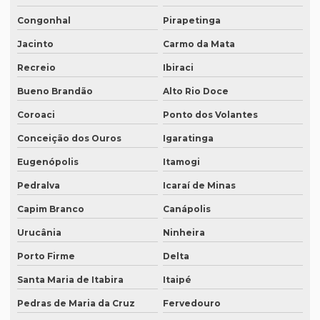
Preço tabela tradução inglês
Congonhal
Pirapetinga
Preço para tradução
Jacinto
Carmo da Mata
Preço de tradução de árabe
Recreio
Ibiraci
Preço tradução em chinês
Bueno Brandão
Alto Rio Doce
Coroaci
Ponto dos Volantes
Preço tradução para francês
Conceição dos Ouros
Igaratinga
Preço tradução francês portugues
Eugenópolis
Itamogi
Preço de tradução juramentada
Pedralva
Icaraí de Minas
Preço tradução juramentada alemão
Capim Branco
Canápolis
Preço tradução juramentada brasil
Urucânia
Ninheira
Preço de tradução juramentada italiano
Porto Firme
Delta
Preço de tradução e legendagem
Santa Maria de Itabira
Itaipé
Preço tradução por página
Pedras de Maria da Cruz
Fervedouro