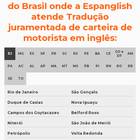
Degravação judicial de áudio
do Brasil onde a Espanglish
atende Tradução
Degravação tradução
juramentada de carteira de
Documentos para tradução juramentada
motorista em inglês:
Empresa de degravação de audiência
Empresa de degravação de audiência em brasília
GO e
RJ
MG
ES
SP
PR
SC
RS
PE
BA
CE
AM
DF
Empresa de degravação de vídeo
PA
AC
AL
AP
MA
MT
MS
PB
PI
RN
RO
RR
Empresa de degravação de vídeo em BH
SE
TO
Empresa de degravação de vídeo em campinas
Rio de Janeiro
São Gonçalo
Empresa de degravação whatsapp
Duque de Caxias
Nova Iguaçu
Empresa de degravação whatsapp em curitiba
Campos dos Goytacazes
Belford Roxo
Empresa de legendagem
Niterói
São João de Meriti
Empresa de legendagem de filmes
Petrópolis
Volta Redonda
Empresa de legendagem de filmes em sp