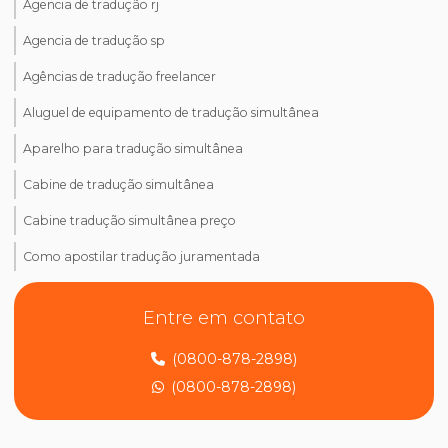
Agencia de tradução rj
Agencia de tradução sp
Agências de tradução freelancer
Aluguel de equipamento de tradução simultânea
Aparelho para tradução simultânea
Cabine de tradução simultânea
Cabine tradução simultânea preço
Como apostilar tradução juramentada
Como ativar tradução simultânea no teams
Entre em contato
Como ativar tradução simultânea no zoom
(0800-878-2898)
Como dizer tradução juramentada em inglês
(0800-878-2898)
Como encontrar um tradutor juramentado
Como fazer tradução de artigos científicos