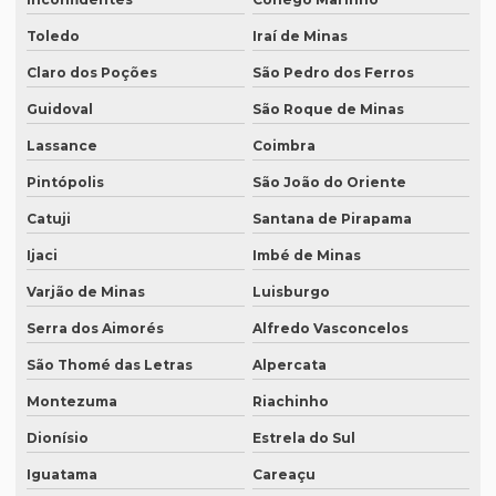
Revisão de textos em árabe
Toledo
Iraí de Minas
Revisão de textos em coreano
Claro dos Poções
São Pedro dos Ferros
Revisão de textos em espanhol
Guidoval
São Roque de Minas
Lassance
Coimbra
Revisão de textos em francês
Pintópolis
São João do Oriente
Revisão de textos em inglês
Catuji
Santana de Pirapama
Revisão de textos em japonês
Ijaci
Imbé de Minas
Revisão de textos jurídicos
Varjão de Minas
Luisburgo
Revisão de textos em mandarim
Serra dos Aimorés
Alfredo Vasconcelos
Revisão de textos em português
São Thomé das Letras
Alpercata
Revisão de textos técnicos
Montezuma
Riachinho
Revisão de trabalhos acadêmicos
Dionísio
Estrela do Sul
Serviço de degravação de audio
Iguatama
Careaçu