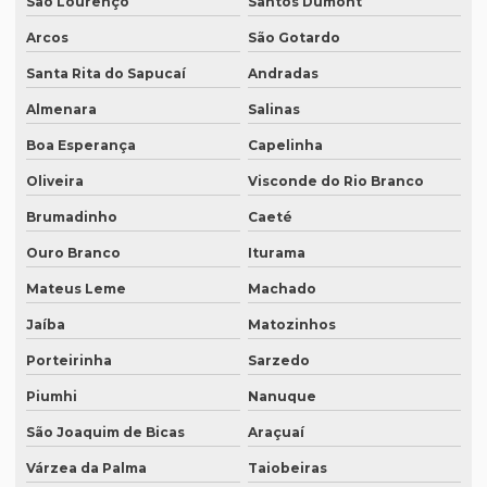
São Lourenço
Santos Dumont
Empresa de tradução técnica em inglês
Arcos
São Gotardo
Empresa de tradução de textos
Santa Rita do Sapucaí
Andradas
Empresa tradutora juramentada
Almenara
Salinas
Empresa tradutora juramentada em brasília
Boa Esperança
Capelinha
Empresa tradutora juramentada em recife
Oliveira
Visconde do Rio Branco
Empresa de tradutores juramentados
Brumadinho
Caeté
Ouro Branco
Iturama
Empresa de tradutores juramentados em brasília
Mateus Leme
Machado
Empresa de tradutores juramentados em fortaleza
Jaíba
Matozinhos
Empresa de transcrição de audio
Porteirinha
Sarzedo
Empresas especializadas em tradução
Piumhi
Nanuque
Empresas que fazem tradução
São Joaquim de Bicas
Araçuaí
Empresas que fazem tradução juramentada
Várzea da Palma
Taiobeiras