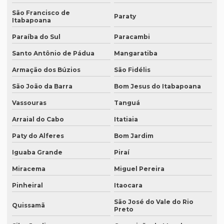
Empresa que traduz artigos científicos em sp
São Francisco de
Paraty
Itabapoana
Empresa que traduz textos jurídicos
Paraíba do Sul
Paracambi
Empresa que traduz textos jurídicos em campinas
Santo Antônio de Pádua
Mangaratiba
Empresa que traduz textos jurídicos em fortaleza
Armação dos Búzios
São Fidélis
Empresa que transcreve áudios
São João da Barra
Bom Jesus do Itabapoana
Empresa que transcreve áudios em curitiba
Vassouras
Tanguá
Empresa que transcreve áudios em porto alegre
Arraial do Cabo
Itatiaia
Empresa de revisão de textos em espanhol
Paty do Alferes
Bom Jardim
Empresa de revisão de textos em francês
Iguaba Grande
Piraí
Empresa de revisão de textos em português
Miracema
Miguel Pereira
Pinheiral
Itaocara
Empresa de revisão de textos técnicos
São José do Vale do Rio
Empresa de tradução de artigos
Quissamã
Preto
Empresa de tradução de artigos em fortaleza