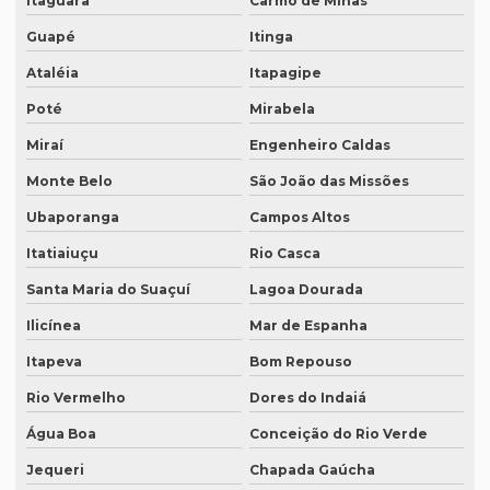
Itaguara
Carmo de Minas
O que é tradução juramentada
Guapé
Itinga
O que é tradução juramentada de um documento
Ataléia
Itapagipe
O que é tradução simultânea
Poté
Mirabela
O que é tradução técnica
Miraí
Engenheiro Caldas
O que é um tradutor técnico?
Monte Belo
São João das Missões
Onde encontrar um tradutor juramentado?
Ubaporanga
Campos Altos
Onde fazer tradução de artigos em inglês
Itatiaiuçu
Rio Casca
Santa Maria do Suaçuí
Lagoa Dourada
Onde fazer tradução em bh
Ilicínea
Mar de Espanha
Onde fazer tradução em campinas
Itapeva
Bom Repouso
Onde fazer tradução em curitiba
Rio Vermelho
Dores do Indaiá
Onde fazer tradução em fortaleza
Água Boa
Conceição do Rio Verde
Onde fazer tradução de inglês jurídico
Jequeri
Chapada Gaúcha
Onde fazer tradução juramentada em brasília