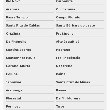
Rio Novo
Carbonita
Quanto custa tradução para o inglês
Araporã
Guimarânia
Quanto custa tradução por palavra
Passa Tempo
Campo Florido
Quanto custa a tradução de um manual técnico?
Santa Rita de Caldas
Santa Bárbara do Leste
Quanto custa traduzir para alemão
Orizânia
Pratápolis
Quanto custa traduzir documentos
Delfinópolis
Alto Jequitibá
Quanto custa traduzir um livro
Martins Soares
Pocrane
Monsenhor Paulo
Frei Inocêncio
Quanto custa um tradutor juramentado
Coronel Murta
Nazareno
Quanto custa uma tradução juramentada
Coluna
Pains
Quanto custa uma tradução juramentada em francês
Japonvar
Santa Cruz de Minas
Quanto custa uma tradução juramentada em italiano
Araponga
Pavão
Quem faz tradução de artigos científicos
Florestal
Delfim Moreira
Quem faz tradução juramentada em mg
Formoso
Tiros