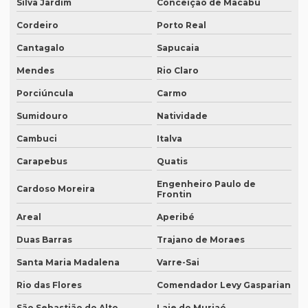
Silva Jardim
Conceição de Macabu
Empresa de tradução de artigos em inglês
Cordeiro
Porto Real
Empresa de tradução de artigos no rio de janeiro
Cantagalo
Sapucaia
Mendes
Rio Claro
Empresa de tradução de artigos no rj
Porciúncula
Carmo
Empresa de tradução de artigos em porto alegre
Sumidouro
Natividade
Empresa de tradução de artigos em recife
Cambuci
Italva
Empresa de tradução de artigos em sp
Carapebus
Quatis
Empresa de tradução brasil
Engenheiro Paulo de
Cardoso Moreira
Frontin
Empresa de tradução campinas
Areal
Aperibé
Empresa de tradução de documentos
Duas Barras
Trajano de Moraes
Empresa tradução espanhol
Santa Maria Madalena
Varre-Sai
Empresa de tradução especializada
Rio das Flores
Comendador Levy Gasparian
Empresa de tradução especializada em brasília
São Sebastião do Alto
Laje do Muriaé