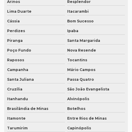
Arinos
Resplendor
Intérprete simultâneo inglês em bh
Lima Duarte
Itacarambi
Intérprete simultâneo inglês rj
Cássia
Bom Sucesso
Intérprete de videoconferência
Perdizes
Ipaba
Intérprete para webinars
Piranga
Santa Margarida
Intérprete para workshops
Poço Fundo
Nova Resende
Intérpretes para conferências
Raposos
Tocantins
Intérpretes para eventos corporativos
Campanha
Mário Campos
Lauda de tradução
Santa Juliana
Passa Quatro
Legendagem em espanhol
Cruzília
São João Evangelista
Legendagem em inglês
Itanhandu
Alvinópolis
Brasilândia de Minas
Botelhos
Legendagem em português
Itamonte
Entre Rios de Minas
Legendagem preço por minuto
Tarumirim
Capinópolis
Legendagem profissional