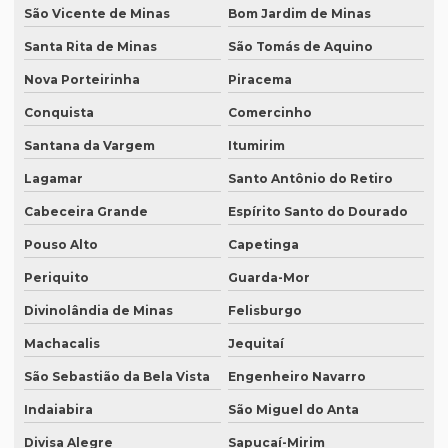
Serviço de degravação de áudio em texto
São Vicente de Minas
Bom Jardim de Minas
Serviço de degravação em espanhol
Santa Rita de Minas
São Tomás de Aquino
Nova Porteirinha
Piracema
Serviço de intérprete inglês espanhol
Conquista
Comercinho
Serviço de intérpretes de idiomas
Santana da Vargem
Itumirim
Serviço de legendagem
Lagamar
Santo Antônio do Retiro
Serviço de legendagem de vídeos
Cabeceira Grande
Espírito Santo do Dourado
Serviço de revisão de artigos científicos
Pouso Alto
Capetinga
Serviço de revisão gramatical profissional
Periquito
Guarda-Mor
Serviço de revisão de manuscritos literários
Divinolândia de Minas
Felisburgo
Serviço de revisão ortográfica
Machacalis
Jequitaí
Serviço de revisão de teses e dissertações
São Sebastião da Bela Vista
Engenheiro Navarro
Serviço de revisão de textos em alemão
Indaiabira
São Miguel do Anta
Serviço de revisão de textos em árabe
Divisa Alegre
Sapucaí-Mirim