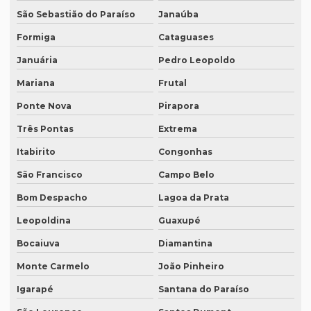
São Sebastião do Paraíso
Janaúba
Empresa de tradução simultanea
Formiga
Cataguases
Empresa de tradução simultanea sp
Januária
Pedro Leopoldo
Empresa de tradução simultânea para teams
Mariana
Frutal
Empresa de tradução simultânea para teams em campinas
Ponte Nova
Pirapora
Empresa de tradução simultânea para teams em recife
Três Pontas
Extrema
Empresa de tradução simultânea para zoom
Itabirito
Congonhas
Empresa de tradução simultânea para zoom em curitiba
São Francisco
Campo Belo
Bom Despacho
Lagoa da Prata
Empresa de tradução simultânea para zoom em sp
Leopoldina
Guaxupé
Empresa tradução site
Bocaiuva
Diamantina
Empresa de tradução de sites em inglês
Monte Carmelo
João Pinheiro
Empresa de tradução sp
Igarapé
Santana do Paraíso
Empresa de tradução técnica