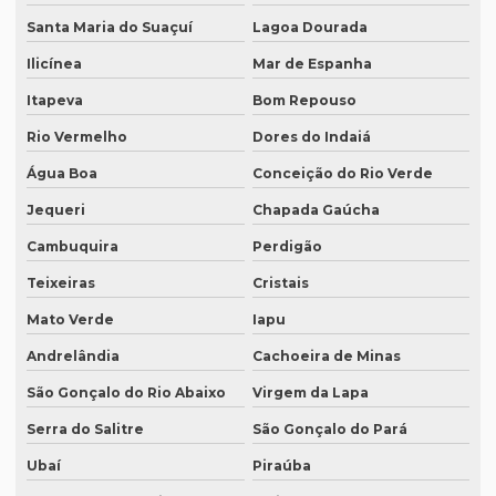
O que é um tradutor técnico?
Santa Maria do Suaçuí
Lagoa Dourada
Onde encontrar um tradutor juramentado?
Ilicínea
Mar de Espanha
Onde fazer tradução de artigos em inglês
Itapeva
Bom Repouso
Onde fazer tradução em bh
Rio Vermelho
Dores do Indaiá
Onde fazer tradução em campinas
Água Boa
Conceição do Rio Verde
Onde fazer tradução em curitiba
Jequeri
Chapada Gaúcha
Cambuquira
Perdigão
Onde fazer tradução em fortaleza
Teixeiras
Cristais
Onde fazer tradução de inglês jurídico
Mato Verde
Iapu
Onde fazer tradução juramentada em brasília
Andrelândia
Cachoeira de Minas
Onde fazer tradução juramentada no rio de janeiro
São Gonçalo do Rio Abaixo
Virgem da Lapa
Onde fazer tradução juramentada no rj
Serra do Salitre
São Gonçalo do Pará
Onde fazer tradução juramentada em porto alegre
Ubaí
Piraúba
Onde fazer tradução juramentada em recife