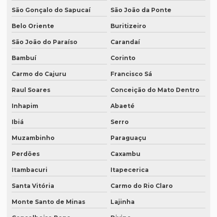
Intérprete para congressos
São Gonçalo do Sapucaí
São João da Ponte
Intérprete consecutivo
Belo Oriente
Buritizeiro
São João do Paraíso
Carandaí
Intérprete de coreano em são paulo
Bambuí
Corinto
Intérprete de espanhol em brasília
Carmo do Cajuru
Francisco Sá
Intérprete de espanhol em campinas
Raul Soares
Conceição do Mato Dentro
Intérprete de espanhol em curitiba
Inhapim
Abaeté
Intérprete de espanhol em porto alegre
Ibiá
Serro
Intérprete para eventos
Muzambinho
Paraguaçu
Intérprete de inglês em campinas
Perdões
Caxambu
Intérprete de inglês em curitiba
Itambacuri
Itapecerica
Intérprete inglês espanhol português
Santa Vitória
Carmo do Rio Claro
Intérprete de inglês em porto alegre
Monte Santo de Minas
Lajinha
Intérprete de inglês português