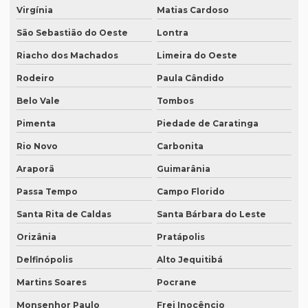
Virgínia
Matias Cardoso
Quando eu preciso de uma tradução juramentada?
São Sebastião do Oeste
Lontra
Quanto custa a diária tradução simultânea
Riacho dos Machados
Limeira do Oeste
Quanto custa a diária de um intérprete simultâneo
Rodeiro
Paula Cândido
Quanto custa equipamento de tradução simultânea
Belo Vale
Tombos
Quanto custa para fazer uma tradução juramentada
Pimenta
Piedade de Caratinga
Quanto custa tradução juramentada alemão
Rio Novo
Carbonita
Araporã
Guimarânia
Quanto custa tradução juramentada espanhol
Passa Tempo
Campo Florido
Quanto custa tradução juramentada ingles
Santa Rita de Caldas
Santa Bárbara do Leste
Quanto custa tradução para o inglês
Orizânia
Pratápolis
Quanto custa tradução por palavra
Delfinópolis
Alto Jequitibá
Quanto custa a tradução de um manual técnico?
Martins Soares
Pocrane
Quanto custa traduzir para alemão
Monsenhor Paulo
Frei Inocêncio