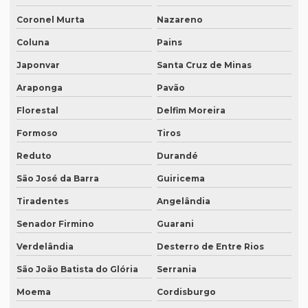
Quanto custa traduzir documentos
Coronel Murta
Nazareno
Quanto custa traduzir um livro
Coluna
Pains
Quanto custa um tradutor juramentado
Japonvar
Santa Cruz de Minas
Quanto custa uma tradução juramentada
Araponga
Pavão
Quanto custa uma tradução juramentada em francês
Florestal
Delfim Moreira
Formoso
Tiros
Quanto custa uma tradução juramentada em italiano
Reduto
Durandé
Quem faz tradução de artigos científicos
São José da Barra
Guiricema
Quem faz tradução juramentada em mg
Tiradentes
Angelândia
Quem faz tradução simultânea teams
Senador Firmino
Guarani
Quem faz transcrição de áudio em portugues
Verdelândia
Desterro de Entre Rios
Rádios para tradução simultânea
São João Batista do Glória
Serrania
Revisão de artigos científicos
Moema
Cordisburgo
Revisão gramatical profissional