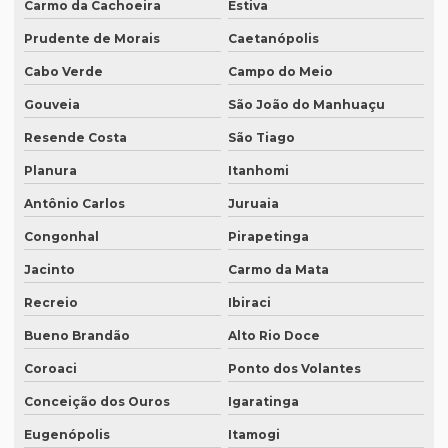
Carmo da Cachoeira
Estiva
Onde fazer tradução juramentada em sp
Prudente de Morais
Caetanópolis
Onde fazer tradução em porto alegre
Cabo Verde
Campo do Meio
Onde fazer transcrição de áudio para texto
Gouveia
São João do Manhuaçu
Orçamento inglês tradução
Resende Costa
São Tiago
Planura
Itanhomi
Orçamento legendagem
Antônio Carlos
Juruaia
Preço interpretação simultânea
Congonhal
Pirapetinga
Preço lauda tradução
Jacinto
Carmo da Mata
Preço revisão tradução
Recreio
Ibiraci
Preço tabela tradução inglês
Bueno Brandão
Alto Rio Doce
Preço para tradução
Coroaci
Ponto dos Volantes
Preço de tradução de árabe
Conceição dos Ouros
Igaratinga
Preço tradução em chinês
Eugenópolis
Itamogi