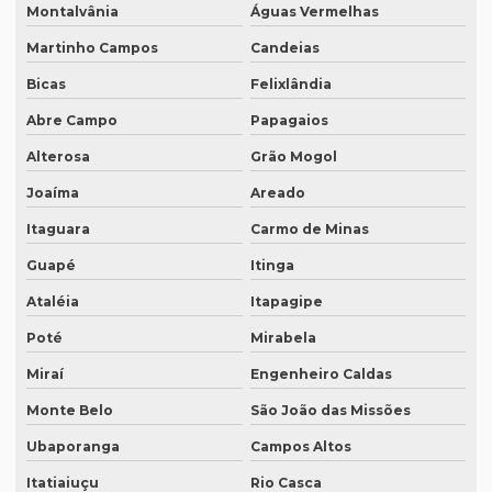
Montalvânia
Águas Vermelhas
Localização de software
Martinho Campos
Candeias
Melhor empresa de tradução em df
Bicas
Felixlândia
Melhor empresa de transcrição de áudio whatsapp
Abre Campo
Papagaios
Melhor tradução simultânea
Alterosa
Grão Mogol
O que é degravação de áudio
Joaíma
Areado
O que é degravação de vídeo
Itaguara
Carmo de Minas
O que significa tradução juramentada
Guapé
Itinga
Ataléia
Itapagipe
O que significa tradução juramentada em inglês
Poté
Mirabela
O que é tradução juramentada
Miraí
Engenheiro Caldas
O que é tradução juramentada de um documento
Monte Belo
São João das Missões
O que é tradução simultânea
Ubaporanga
Campos Altos
O que é tradução técnica
Itatiaiuçu
Rio Casca