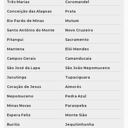
Três Marias
Coromandel
Empresas de tradução porto alegre
Conceição das Alagoas
Prata
Empresas de transcrição
Rio Pardo de Minas
Mutum
Empresas de transcrição de áudio para -texto
Santo Antônio do Monte
Novo Cruzeiro
Pitangui
Sacramento
Equipamento para tradução simultanea
Mantena
Elói Mendes
Equipamento de tradução simultânea portátil
Campos Gerais
Camanducaia
Equipamento tradução simultanea preço
São José da Lapa
São João Nepomuceno
Equipamentos para interpretação simultânea
Jacutinga
Tupaciguara
Equipamentos necessários para tradução simultânea
Coração de Jesus
Aimorés
Equipamentos de tradução simultânea sp
Nepomuceno
Pedra Azul
Interpretação simultânea
Minas Novas
Paraopeba
Intérprete alemão profissional
Espera Feliz
Monte Sião
Intérprete chinês português
Buritis
Jequitinhonha