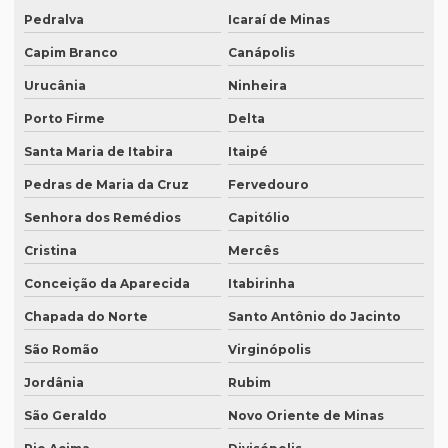
Preço tradução para francês
Pedralva
Icaraí de Minas
Preço tradução francês portugues
Capim Branco
Canápolis
Preço de tradução juramentada
Urucânia
Ninheira
Porto Firme
Delta
Preço tradução juramentada alemão
Santa Maria de Itabira
Itaipé
Preço tradução juramentada brasil
Pedras de Maria da Cruz
Fervedouro
Preço de tradução juramentada italiano
Senhora dos Remédios
Capitólio
Preço de tradução e legendagem
Cristina
Mercês
Preço tradução por página
Conceição da Aparecida
Itabirinha
Preço tradução por palavra
Chapada do Norte
Santo Antônio do Jacinto
Preço tradução português inglês
São Romão
Virginópolis
Preço tradução russo
Jordânia
Rubim
Preço tradução russo português
São Geraldo
Novo Oriente de Minas
Preço tradução simultânea