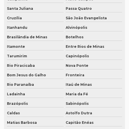
Intérprete para workshops
Santa Juliana
Passa Quatro
Intérpretes para conferências
Cruzília
São João Evangelista
Intérpretes para eventos corporativos
Itanhandu
Alvinópolis
Lauda de tradução
Brasilândia de Minas
Botelhos
Legendagem em espanhol
Itamonte
Entre Rios de Minas
Legendagem em inglês
Tarumirim
Capinópolis
Legendagem em português
Rio Piracicaba
Nova Ponte
Legendagem preço por minuto
Bom Jesus do Galho
Fronteira
Legendagem profissional
Rio Paranaíba
Itaú de Minas
Ladainha
Maria da Fé
Legendagem rio de janeiro
Brazópolis
Sabinópolis
Legendagem de vídeos
Caldas
Astolfo Dutra
Locação de equipamentos para tradução simultânea
Matias Barbosa
Capitão Enéas
Locação sistema infravermelho para tradução simultânea