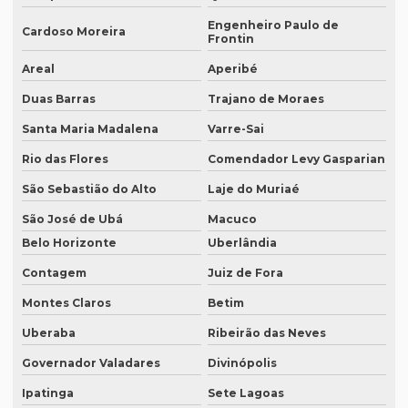
Empresa de tradução de artigos em recife
Engenheiro Paulo de
Cardoso Moreira
Frontin
Empresa de tradução de artigos em sp
Areal
Aperibé
Empresa de tradução brasil
Duas Barras
Trajano de Moraes
Empresa de tradução campinas
Santa Maria Madalena
Varre-Sai
Empresa de tradução de documentos
Rio das Flores
Comendador Levy Gasparian
Empresa tradução espanhol
São Sebastião do Alto
Laje do Muriaé
Empresa de tradução especializada
São José de Ubá
Macuco
Belo Horizonte
Uberlândia
Empresa de tradução especializada em brasília
Contagem
Juiz de Fora
Empresa de tradução especializada em recife
Montes Claros
Betim
Empresa de tradução para eventos
Uberaba
Ribeirão das Neves
Empresa de tradução em ingles
Governador Valadares
Divinópolis
Empresa de tradução ingles portugues
Ipatinga
Sete Lagoas