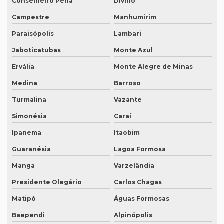
Conselheiro Pena
Divino
Campestre
Manhumirim
Interprete de italiano profissional
Paraisópolis
Lambari
Intérprete japonês português
Jaboticatubas
Monte Azul
Intérprete juramentado
Ervália
Monte Alegre de Minas
Intérprete mandarim português
Medina
Barroso
Intérprete de negócios
Turmalina
Vazante
Intérprete para palestras
Simonésia
Caraí
Intérprete português chinês
Ipanema
Itaobim
Intérprete português inglês profissional
Guaranésia
Lagoa Formosa
Intérprete português japonês
Manga
Varzelândia
Intérprete português mandarim
Presidente Olegário
Carlos Chagas
Intérprete profissional coreano português
Matipó
Águas Formosas
Baependi
Alpinópolis
Intérprete profissional em eventos