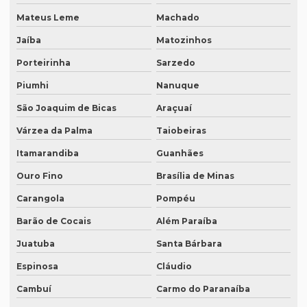
Empresa tradutora juramentada em recife
Mateus Leme
Machado
Empresa de tradutores juramentados
Jaíba
Matozinhos
Empresa de tradutores juramentados em brasília
Porteirinha
Sarzedo
Empresa de tradutores juramentados em fortaleza
Piumhi
Nanuque
Empresa de transcrição de audio
São Joaquim de Bicas
Araçuaí
Várzea da Palma
Taiobeiras
Empresas especializadas em tradução
Itamarandiba
Guanhães
Empresas que fazem tradução
Ouro Fino
Brasília de Minas
Empresas que fazem tradução juramentada
Carangola
Pompéu
Empresas que fazem tradução técnica
Barão de Cocais
Além Paraíba
Empresas que prestam serviço de tradução
Juatuba
Santa Bárbara
Empresas de tradução de artigos científicos em inglês
Espinosa
Cláudio
Empresas de tradução em curitiba
Cambuí
Carmo do Paranaíba
Empresas de tradução online