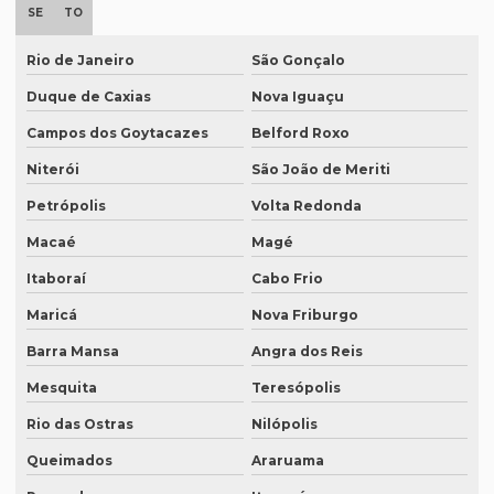
Empresa de degravação de audiência em brasília
SE
TO
Empresa de degravação de vídeo
Rio de Janeiro
São Gonçalo
Empresa de degravação de vídeo em BH
Duque de Caxias
Nova Iguaçu
Empresa de degravação de vídeo em campinas
Campos dos Goytacazes
Belford Roxo
Empresa de degravação whatsapp
Niterói
São João de Meriti
Empresa de degravação whatsapp em curitiba
Petrópolis
Volta Redonda
Empresa de legendagem
Macaé
Magé
Empresa de legendagem de filmes
Itaboraí
Cabo Frio
Maricá
Nova Friburgo
Empresa de legendagem de filmes em sp
Barra Mansa
Angra dos Reis
Empresa de legendagem em inglês
Mesquita
Teresópolis
Empresa de legendagem sp
Rio das Ostras
Nilópolis
Empresa de legendagem de vídeos em espanhol
Queimados
Araruama
Empresa que apostila tradução juramentada