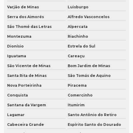
Revisão de textos em inglês
Varjão de Minas
Luisburgo
Revisão de textos em japonês
Serra dos Aimorés
Alfredo Vasconcelos
São Thomé das Letras
Alpercata
Revisão de textos jurídicos
Montezuma
Riachinho
Revisão de textos em mandarim
Dionísio
Estrela do Sul
Revisão de textos em português
Iguatama
Careaçu
Revisão de textos técnicos
São Vicente de Minas
Bom Jardim de Minas
Revisão de trabalhos acadêmicos
Santa Rita de Minas
São Tomás de Aquino
Serviço de degravação de audio
Nova Porteirinha
Piracema
Serviço de degravação de áudio em texto
Conquista
Comercinho
Serviço de degravação em espanhol
Santana da Vargem
Itumirim
Serviço de intérprete inglês espanhol
Lagamar
Santo Antônio do Retiro
Serviço de intérpretes de idiomas
Cabeceira Grande
Espírito Santo do Dourado