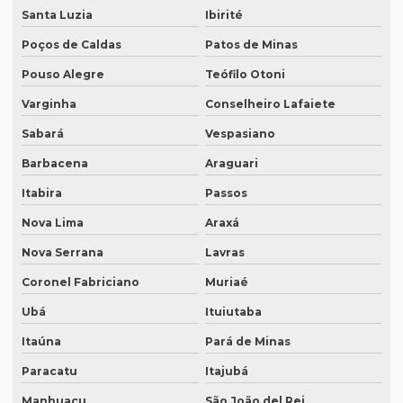
Empresa tradução japonês
Santa Luzia
Ibirité
Empresa de tradução juramentada
Poços de Caldas
Patos de Minas
Empresa de tradução juramentada para diplomas
Pouso Alegre
Teófilo Otoni
Varginha
Conselheiro Lafaiete
Empresa de tradução juramentada para diplomas em brasília
Sabará
Vespasiano
Empresa de tradução juramentada para diplomas em porto
alegre
Barbacena
Araguari
Empresa de tradução juramentada em inglês
Itabira
Passos
Empresa de tradução juramentada em inglês em campinas
Nova Lima
Araxá
Empresa de tradução juramentada em inglês em sp
Nova Serrana
Lavras
Empresa de tradução juramentada em italiano
Coronel Fabriciano
Muriaé
Ubá
Ituiutaba
Empresa de tradução juramentada em italiano em curitiba
Itaúna
Pará de Minas
Empresa de tradução juramentada em italiano em fortaleza
Paracatu
Itajubá
Empresa de tradução juramentada rj
Manhuaçu
São João del Rei