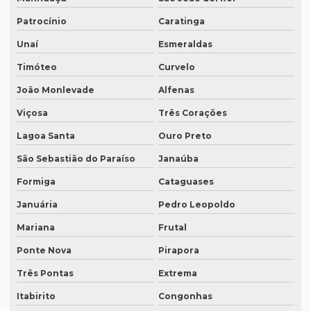
Empresa de tradução juramentada sp
Patrocínio
Caratinga
Empresa de tradução e legendagem
Unaí
Esmeraldas
Empresa de tradução de patentes
Timóteo
Curvelo
Empresa de tradução de patentes em curitiba
João Monlevade
Alfenas
Empresa de tradução de patentes em porto alegre
Viçosa
Três Corações
Empresa de tradução profissional
Lagoa Santa
Ouro Preto
Empresa tradução rio de janeiro
São Sebastião do Paraíso
Janaúba
Empresa de tradução rj
Formiga
Cataguases
Januária
Pedro Leopoldo
Empresa de tradução em são paulo
Mariana
Frutal
Empresa de tradução simultanea
Ponte Nova
Pirapora
Empresa de tradução simultanea sp
Três Pontas
Extrema
Empresa de tradução simultânea para teams
Itabirito
Congonhas
Empresa de tradução simultânea para teams em campinas