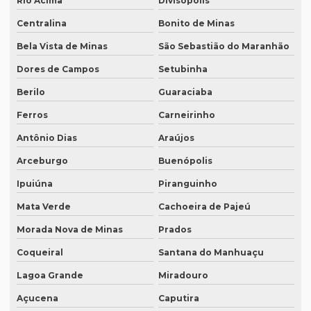
Rio Acima
Divisópolis
Preço tradução técnica
Centralina
Bonito de Minas
Bela Vista de Minas
São Sebastião do Maranhão
Preço tradutor juramentado
Dores de Campos
Setubinha
Preço de um artigo científico
Berilo
Guaraciaba
Profissional que realiza a tradução simultânea
Ferros
Carneirinho
Quais documentos precisam de tradução juramentada
Antônio Dias
Araújos
Qual a diferença entre tradução simples para tradução
juramentada?
Arceburgo
Buenópolis
Qual é a melhor empresa de tradução em SP?
Ipuiúna
Piranguinho
Mata Verde
Cachoeira de Pajeú
Qual é o preço da tradução simultânea?
Morada Nova de Minas
Prados
Qual o preço de uma tradução juramentada italiano?
Coqueiral
Santana do Manhuaçu
Qual o valor da tradução juramentada
Lagoa Grande
Miradouro
Qual o valor de tradução por página?
Açucena
Caputira
Qual é o valor de um artigo científico