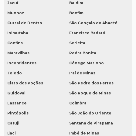
Jacuí
Baldim
Revisão em ingles
Munhoz
Bonfim
Revisão em ingles tradução
Curral de Dentro
São Gonçalo do Abaeté
Revisão de manuscritos literários
Inimutaba
Francisco Badaró
Confins
Sericita
Revisão de teses e dissertações
Maravilhas
Pedra Bonita
Revisão de texto acadêmico preço
Inconfidentes
Cônego Marinho
Revisão de texto em inglês preço
Toledo
Iraí de Minas
Revisão de textos academicos
Claro dos Poções
São Pedro dos Ferros
Revisão de textos em alemão
Guidoval
São Roque de Minas
Revisão de textos em árabe
Lassance
Coimbra
Revisão de textos em coreano
Pintópolis
São João do Oriente
Revisão de textos em espanhol
Catuji
Santana de Pirapama
Revisão de textos em francês
Ijaci
Imbé de Minas