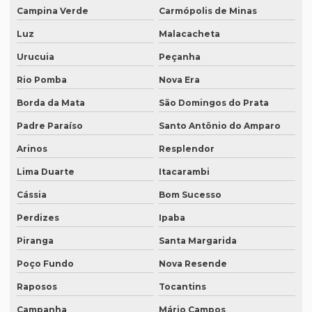
Campina Verde
Carmópolis de Minas
Intérprete profissional de francês
Luz
Malacacheta
Intérprete profissional de japonês
Urucuia
Peçanha
Intérprete remoto
Rio Pomba
Nova Era
Intérprete para reuniões
Borda da Mata
São Domingos do Prata
Intérprete para seminários
Padre Paraíso
Santo Antônio do Amparo
Intérprete simultâneo em bh
Arinos
Resplendor
Intérprete simultâneo espanhol em bh
Lima Duarte
Itacarambi
Intérprete simultâneo espanhol rio de janeiro
Cássia
Bom Sucesso
Intérprete simultâneo inglês em bh
Perdizes
Ipaba
Intérprete simultâneo inglês rj
Piranga
Santa Margarida
Poço Fundo
Nova Resende
Intérprete de videoconferência
Raposos
Tocantins
Intérprete para webinars
Campanha
Mário Campos