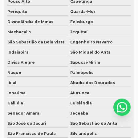
Serviço de legendagem
Pouso Alto
Capetinga
Periquito
Guarda-Mor
Serviço de legendagem de vídeos
Divinolândia de Minas
Felisburgo
Serviço de revisão de artigos científicos
Machacalis
Jequitaí
Serviço de revisão gramatical profissional
São Sebastião da Bela Vista
Engenheiro Navarro
Serviço de revisão de manuscritos literários
Indaiabira
São Miguel do Anta
Serviço de revisão ortográfica
Divisa Alegre
Sapucaí-Mirim
Serviço de revisão de teses e dissertações
Naque
Palmópolis
Serviço de revisão de textos em alemão
Ibiaí
Abadia dos Dourados
Serviço de revisão de textos em árabe
Inhaúma
Aiuruoca
Serviço de revisão de textos em coreano
Galiléia
Luislândia
Serviço de revisão de textos em japonês
Senador Amaral
Jeceaba
Serviço de revisão de textos jurídicos
São José do Jacuri
São Sebastião do Anta
São Francisco de Paula
Silvianópolis
Serviço de revisão de textos em mandarim