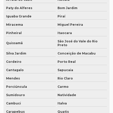
Empresa que transcreve áudios
Paty do Alferes
Bom Jardim
Empresa que transcreve áudios em curitiba
Iguaba Grande
Piraí
Empresa que transcreve áudios em porto alegre
Miracema
Miguel Pereira
Empresa de revisão de textos em espanhol
Pinheiral
Itaocara
Empresa de revisão de textos em francês
São José do Vale do Rio
Quissamã
Preto
Empresa de revisão de textos em português
Silva Jardim
Conceição de Macabu
Empresa de revisão de textos técnicos
Cordeiro
Porto Real
Empresa de tradução de artigos
Cantagalo
Sapucaia
Empresa de tradução de artigos em fortaleza
Mendes
Rio Claro
Empresa de tradução de artigos em inglês
Porciúncula
Carmo
Empresa de tradução de artigos no rio de janeiro
Sumidouro
Natividade
Empresa de tradução de artigos no rj
Cambuci
Italva
Empresa de tradução de artigos em porto alegre
Carapebus
Quatis