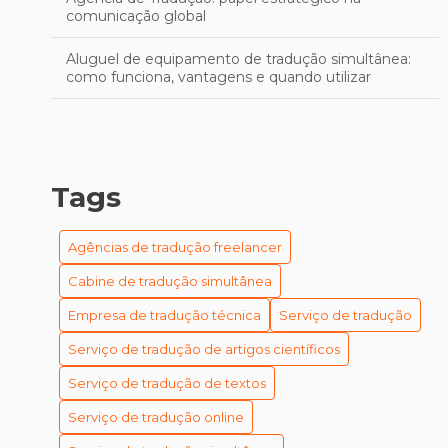
comunicação global
Aluguel de equipamento de tradução simultânea:
como funciona, vantagens e quando utilizar
Aprimore sua Escrita em Inglês: Técnicas Eficazes
para uma Revisão Profissional
As Melhores Empresas de Tradução em Porto Alegre
Tags
para se Destacar no Mercado
As Melhores Empresas de Tradução em Porto Alegre
Agências de tradução freelancer
para Seu Negócio
Cabine de tradução simultânea
As Melhores Empresas de Tradução em Porto Alegre
Empresa de tradução técnica
Serviço de tradução
Para Suas Necessidades
Serviço de tradução de artigos científicos
Cabines de Tradução Simultânea: Guia Completo para
Garantir Comunicação Eficiente em Eventos
Serviço de tradução de textos
Internacionais
Serviço de tradução online
Como a Legendagem de Vídeos Melhora a