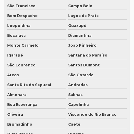
Empresa de tradução simultânea para zoom em curitiba
São Francisco
Campo Belo
Empresa de tradução simultânea para zoom em sp
Bom Despacho
Lagoa da Prata
Empresa tradução site
Leopoldina
Guaxupé
Empresa de tradução de sites em inglês
Bocaiuva
Diamantina
Empresa de tradução sp
Monte Carmelo
João Pinheiro
Empresa de tradução técnica
Igarapé
Santana do Paraíso
Empresa de tradução técnica em inglês
São Lourenço
Santos Dumont
Arcos
São Gotardo
Empresa de tradução de textos
Santa Rita do Sapucaí
Andradas
Empresa tradutora juramentada
Almenara
Salinas
Empresa tradutora juramentada em brasília
Boa Esperança
Capelinha
Empresa tradutora juramentada em recife
Oliveira
Visconde do Rio Branco
Empresa de tradutores juramentados
Brumadinho
Caeté
Empresa de tradutores juramentados em brasília