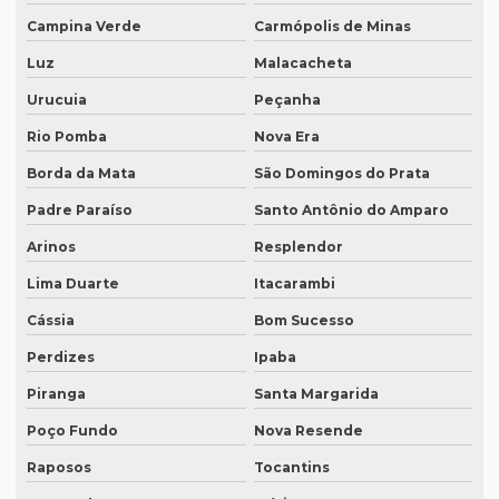
Campina Verde
Carmópolis de Minas
Intérprete para reuniões
Luz
Malacacheta
Intérprete para seminários
Urucuia
Peçanha
Intérprete simultâneo em bh
Rio Pomba
Nova Era
Intérprete simultâneo espanhol em bh
Borda da Mata
São Domingos do Prata
Intérprete simultâneo espanhol rio de janeiro
Padre Paraíso
Santo Antônio do Amparo
Intérprete simultâneo inglês em bh
Arinos
Resplendor
Intérprete simultâneo inglês rj
Lima Duarte
Itacarambi
Intérprete de videoconferência
Cássia
Bom Sucesso
Intérprete para webinars
Perdizes
Ipaba
Intérprete para workshops
Piranga
Santa Margarida
Poço Fundo
Nova Resende
Intérpretes para conferências
Raposos
Tocantins
Intérpretes para eventos corporativos