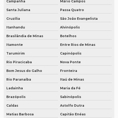
Campanha
Mário Campos
Lauda de tradução
Santa Juliana
Passa Quatro
Legendagem em espanhol
Cruzília
São João Evangelista
Legendagem em inglês
Itanhandu
Alvinópolis
Legendagem em português
Brasilândia de Minas
Botelhos
Legendagem preço por minuto
Itamonte
Entre Rios de Minas
Legendagem profissional
Tarumirim
Capinópolis
Legendagem rio de janeiro
Rio Piracicaba
Nova Ponte
Legendagem de vídeos
Bom Jesus do Galho
Fronteira
Locação de equipamentos para tradução simultânea
Rio Paranaíba
Itaú de Minas
Ladainha
Maria da Fé
Locação sistema infravermelho para tradução simultânea
Brazópolis
Sabinópolis
Localização de software
Caldas
Astolfo Dutra
Melhor empresa de tradução em df
Matias Barbosa
Capitão Enéas
Melhor empresa de transcrição de áudio whatsapp