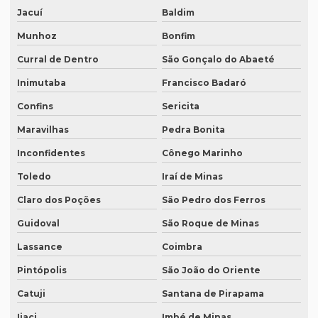
Revisão de manuscritos literários
Jacuí
Baldim
Revisão de teses e dissertações
Munhoz
Bonfim
Revisão de texto acadêmico preço
Curral de Dentro
São Gonçalo do Abaeté
Revisão de texto em inglês preço
Inimutaba
Francisco Badaró
Confins
Sericita
Revisão de textos academicos
Maravilhas
Pedra Bonita
Revisão de textos em alemão
Inconfidentes
Cônego Marinho
Revisão de textos em árabe
Toledo
Iraí de Minas
Revisão de textos em coreano
Claro dos Poções
São Pedro dos Ferros
Revisão de textos em espanhol
Guidoval
São Roque de Minas
Revisão de textos em francês
Lassance
Coimbra
Revisão de textos em inglês
Pintópolis
São João do Oriente
Revisão de textos em japonês
Catuji
Santana de Pirapama
Revisão de textos jurídicos
Ijaci
Imbé de Minas