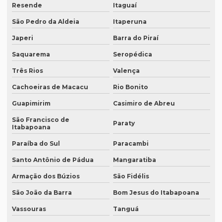
Resende
Itaguaí
Empresa que faz tradução simultânea
São Pedro da Aldeia
Itaperuna
Empresa que faz tradução simultânea em curitiba
Japeri
Barra do Piraí
Empresa que faz tradução simultânea em recife
Saquarema
Seropédica
Empresa que traduz artigos científicos
Três Rios
Valença
Empresa que traduz artigos científicos em brasília
Cachoeiras de Macacu
Rio Bonito
Guapimirim
Casimiro de Abreu
Empresa que traduz artigos científicos em sp
São Francisco de
Empresa que traduz textos jurídicos
Paraty
Itabapoana
Empresa que traduz textos jurídicos em campinas
Paraíba do Sul
Paracambi
Empresa que traduz textos jurídicos em fortaleza
Santo Antônio de Pádua
Mangaratiba
Empresa que transcreve áudios
Armação dos Búzios
São Fidélis
São João da Barra
Bom Jesus do Itabapoana
Empresa que transcreve áudios em curitiba
Vassouras
Tanguá
Empresa que transcreve áudios em porto alegre