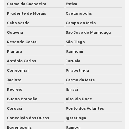
Onde fazer transcrição de áudio para texto
Carmo da Cachoeira
Estiva
Orçamento inglês tradução
Prudente de Morais
Caetanópolis
Orçamento legendagem
Cabo Verde
Campo do Meio
Preço interpretação simultânea
Gouveia
São João do Manhuaçu
Preço lauda tradução
Resende Costa
São Tiago
Planura
Itanhomi
Preço revisão tradução
Antônio Carlos
Juruaia
Preço tabela tradução inglês
Congonhal
Pirapetinga
Preço para tradução
Jacinto
Carmo da Mata
Preço de tradução de árabe
Recreio
Ibiraci
Preço tradução em chinês
Bueno Brandão
Alto Rio Doce
Preço tradução para francês
Coroaci
Ponto dos Volantes
Preço tradução francês portugues
Conceição dos Ouros
Igaratinga
Preço de tradução juramentada
Eugenópolis
Itamogi