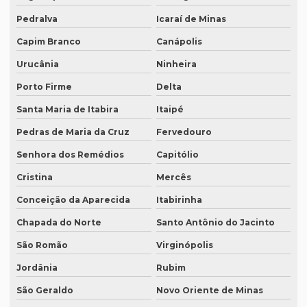
Preço tradução juramentada alemão
Pedralva
Icaraí de Minas
Preço tradução juramentada brasil
Capim Branco
Canápolis
Preço de tradução juramentada italiano
Urucânia
Ninheira
Porto Firme
Delta
Preço de tradução e legendagem
Santa Maria de Itabira
Itaipé
Preço tradução por página
Pedras de Maria da Cruz
Fervedouro
Preço tradução por palavra
Senhora dos Remédios
Capitólio
Preço tradução português inglês
Cristina
Mercês
Preço tradução russo
Conceição da Aparecida
Itabirinha
Preço tradução russo português
Chapada do Norte
Santo Antônio do Jacinto
Preço tradução simultânea
São Romão
Virginópolis
Preço tradução técnica
Jordânia
Rubim
Preço tradutor juramentado
São Geraldo
Novo Oriente de Minas