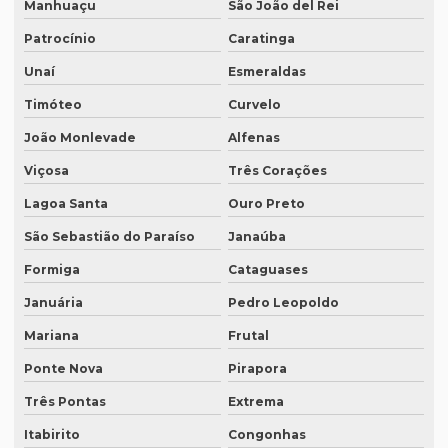
Manhuaçu
São João del Rei
Empresa de tradução de patentes em curitiba
Patrocínio
Caratinga
Empresa de tradução de patentes em porto alegre
Unaí
Esmeraldas
Empresa de tradução profissional
Timóteo
Curvelo
Empresa tradução rio de janeiro
João Monlevade
Alfenas
Empresa de tradução rj
Viçosa
Três Corações
Empresa de tradução em são paulo
Lagoa Santa
Ouro Preto
Empresa de tradução simultanea
São Sebastião do Paraíso
Janaúba
Empresa de tradução simultanea sp
Formiga
Cataguases
Januária
Pedro Leopoldo
Empresa de tradução simultânea para teams
Mariana
Frutal
Empresa de tradução simultânea para teams em campinas
Ponte Nova
Pirapora
Empresa de tradução simultânea para teams em recife
Três Pontas
Extrema
Empresa de tradução simultânea para zoom
Itabirito
Congonhas