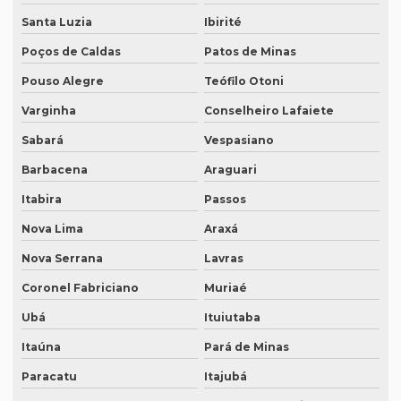
Empresa de tradução juramentada para diplomas em brasília
Santa Luzia
Ibirité
Empresa de tradução juramentada para diplomas em porto
Poços de Caldas
Patos de Minas
alegre
Pouso Alegre
Teófilo Otoni
Empresa de tradução juramentada em inglês
Varginha
Conselheiro Lafaiete
Empresa de tradução juramentada em inglês em campinas
Sabará
Vespasiano
Empresa de tradução juramentada em inglês em sp
Barbacena
Araguari
Empresa de tradução juramentada em italiano
Itabira
Passos
Empresa de tradução juramentada em italiano em curitiba
Nova Lima
Araxá
Empresa de tradução juramentada em italiano em fortaleza
Nova Serrana
Lavras
Empresa de tradução juramentada rj
Coronel Fabriciano
Muriaé
Ubá
Ituiutaba
Empresa de tradução juramentada sp
Itaúna
Pará de Minas
Empresa de tradução e legendagem
Paracatu
Itajubá
Empresa de tradução de patentes