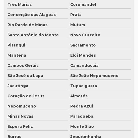
Empresas de transcrição de áudio para -texto
Três Marias
Coromandel
Equipamento para tradução simultanea
Conceição das Alagoas
Prata
Equipamento de tradução simultânea portátil
Rio Pardo de Minas
Mutum
Equipamento tradução simultanea preço
Santo Antônio do Monte
Novo Cruzeiro
Pitangui
Sacramento
Equipamentos para interpretação simultânea
Mantena
Elói Mendes
Equipamentos necessários para tradução simultânea
Campos Gerais
Camanducaia
Equipamentos de tradução simultânea sp
São José da Lapa
São João Nepomuceno
Interpretação simultânea
Jacutinga
Tupaciguara
Intérprete alemão profissional
Coração de Jesus
Aimorés
Intérprete chinês português
Nepomuceno
Pedra Azul
Intérprete para congressos
Minas Novas
Paraopeba
Intérprete consecutivo
Espera Feliz
Monte Sião
Intérprete de coreano em são paulo
Buritis
Jequitinhonha