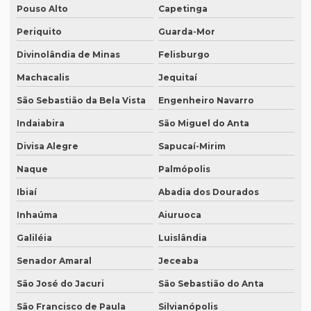
Serviço de revisão gramatical profissional
Pouso Alto
Capetinga
Periquito
Guarda-Mor
Serviço de revisão de manuscritos literários
Divinolândia de Minas
Felisburgo
Serviço de revisão ortográfica
Machacalis
Jequitaí
Serviço de revisão de teses e dissertações
São Sebastião da Bela Vista
Engenheiro Navarro
Serviço de revisão de textos em alemão
Indaiabira
São Miguel do Anta
Serviço de revisão de textos em árabe
Divisa Alegre
Sapucaí-Mirim
Serviço de revisão de textos em coreano
Naque
Palmópolis
Serviço de revisão de textos em japonês
Ibiaí
Abadia dos Dourados
Serviço de revisão de textos jurídicos
Inhaúma
Aiuruoca
Serviço de revisão de textos em mandarim
Galiléia
Luislândia
Serviço de tradução
Senador Amaral
Jeceaba
Serviço tradução alemão
São José do Jacuri
São Sebastião do Anta
São Francisco de Paula
Silvianópolis
Serviço de tradução de artigos cientificos