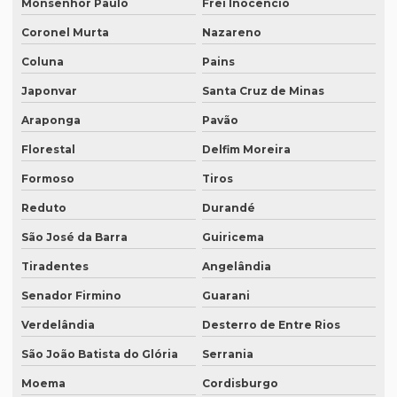
Monsenhor Paulo
Frei Inocêncio
Quanto custa uma tradução juramentada
Coronel Murta
Nazareno
Quanto custa uma tradução juramentada em francês
Coluna
Pains
Quanto custa uma tradução juramentada em italiano
Japonvar
Santa Cruz de Minas
Quem faz tradução de artigos científicos
Araponga
Pavão
Quem faz tradução juramentada em mg
Florestal
Delfim Moreira
Formoso
Tiros
Quem faz tradução simultânea teams
Reduto
Durandé
Quem faz transcrição de áudio em portugues
São José da Barra
Guiricema
Rádios para tradução simultânea
Tiradentes
Angelândia
Revisão de artigos científicos
Senador Firmino
Guarani
Revisão gramatical profissional
Verdelândia
Desterro de Entre Rios
Revisão em ingles
São João Batista do Glória
Serrania
Revisão em ingles tradução
Moema
Cordisburgo