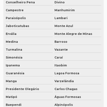
Intérprete juramentado
Conselheiro Pena
Divino
Campestre
Manhumirim
Intérprete mandarim português
Paraisópolis
Lambari
Intérprete de negócios
Jaboticatubas
Monte Azul
Intérprete para palestras
Ervália
Monte Alegre de Minas
Intérprete português chinês
Medina
Barroso
Intérprete português inglês profissional
Turmalina
Vazante
Intérprete português japonês
Simonésia
Caraí
Intérprete português mandarim
Ipanema
Itaobim
Intérprete profissional coreano português
Guaranésia
Lagoa Formosa
Intérprete profissional em eventos
Manga
Varzelândia
Intérprete profissional de francês
Presidente Olegário
Carlos Chagas
Intérprete profissional de japonês
Matipó
Águas Formosas
Baependi
Alpinópolis
Intérprete remoto