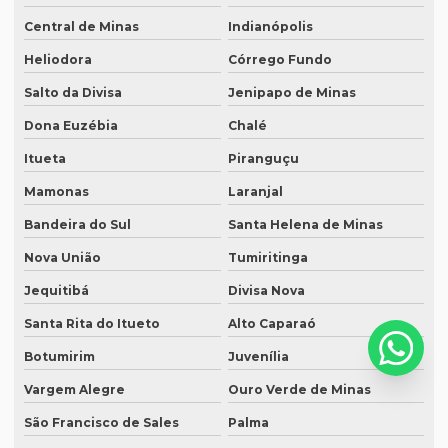
Central de Minas
Indianópolis
Serviço de tradução de áudio
Heliodora
Córrego Fundo
Serviço de tradução campinas
Salto da Divisa
Jenipapo de Minas
Serviço de tradução certificada
Dona Euzébia
Chalé
Serviço de tradução de curriculum profissional
Itueta
Piranguçu
Serviço de tradução de documentos
Mamonas
Laranjal
Serviço de tradução para espanhol
Bandeira do Sul
Santa Helena de Minas
Serviço de tradução para eventos
Nova União
Tumiritinga
Serviço tradução inglês
Jequitibá
Divisa Nova
Serviço de tradução de inglês para português
Santa Rita do Itueto
Alto Caparaó
Serviço de tradução e interpretação
Botumirim
Juvenília
Vargem Alegre
Ouro Verde de Minas
Serviço de tradução juramentada
São Francisco de Sales
Palma
Serviço de tradução jurídica