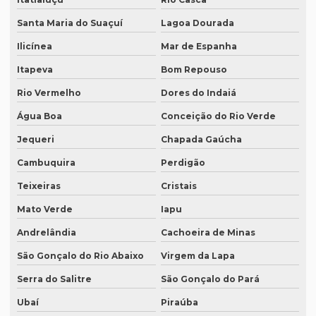
Onde fazer tradução em bh
Santa Maria do Suaçuí
Lagoa Dourada
Onde fazer tradução em campinas
Ilicínea
Mar de Espanha
Onde fazer tradução em curitiba
Itapeva
Bom Repouso
Onde fazer tradução em fortaleza
Rio Vermelho
Dores do Indaiá
Onde fazer tradução de inglês jurídico
Água Boa
Conceição do Rio Verde
Onde fazer tradução juramentada em brasília
Jequeri
Chapada Gaúcha
Cambuquira
Perdigão
Onde fazer tradução juramentada no rio de janeiro
Teixeiras
Cristais
Onde fazer tradução juramentada no rj
Mato Verde
Iapu
Onde fazer tradução juramentada em porto alegre
Andrelândia
Cachoeira de Minas
Onde fazer tradução juramentada em recife
São Gonçalo do Rio Abaixo
Virgem da Lapa
Onde fazer tradução juramentada em sp
Serra do Salitre
São Gonçalo do Pará
Onde fazer tradução em porto alegre
Ubaí
Piraúba