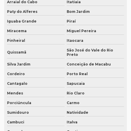
Arraial do Cabo
Itatiaia
Empresa de revisão de textos em espanhol
Paty do Alferes
Bom Jardim
Empresa de revisão de textos em francês
Iguaba Grande
Piraí
Empresa de revisão de textos em português
Miracema
Miguel Pereira
Empresa de revisão de textos técnicos
Pinheiral
Itaocara
Empresa de tradução de artigos
São José do Vale do Rio
Quissamã
Preto
Empresa de tradução de artigos em fortaleza
Silva Jardim
Conceição de Macabu
Empresa de tradução de artigos em inglês
Cordeiro
Porto Real
Empresa de tradução de artigos no rio de janeiro
Cantagalo
Sapucaia
Empresa de tradução de artigos no rj
Mendes
Rio Claro
Empresa de tradução de artigos em porto alegre
Porciúncula
Carmo
Empresa de tradução de artigos em recife
Sumidouro
Natividade
Empresa de tradução de artigos em sp
Cambuci
Italva
Empresa de tradução brasil