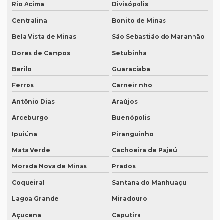
Preço de um artigo científico
Rio Acima
Divisópolis
Profissional que realiza a tradução simultânea
Centralina
Bonito de Minas
Bela Vista de Minas
São Sebastião do Maranhão
Quais documentos precisam de tradução juramentada
Dores de Campos
Setubinha
Qual a diferença entre tradução simples para tradução
juramentada?
Berilo
Guaraciaba
Qual é a melhor empresa de tradução em SP?
Ferros
Carneirinho
Qual é o preço da tradução simultânea?
Antônio Dias
Araújos
Qual o preço de uma tradução juramentada italiano?
Arceburgo
Buenópolis
Qual o valor da tradução juramentada
Ipuiúna
Piranguinho
Mata Verde
Cachoeira de Pajeú
Qual o valor de tradução por página?
Morada Nova de Minas
Prados
Qual é o valor de um artigo científico
Coqueiral
Santana do Manhuaçu
Quando eu preciso de uma tradução juramentada?
Lagoa Grande
Miradouro
Quanto custa a diária tradução simultânea
Açucena
Caputira