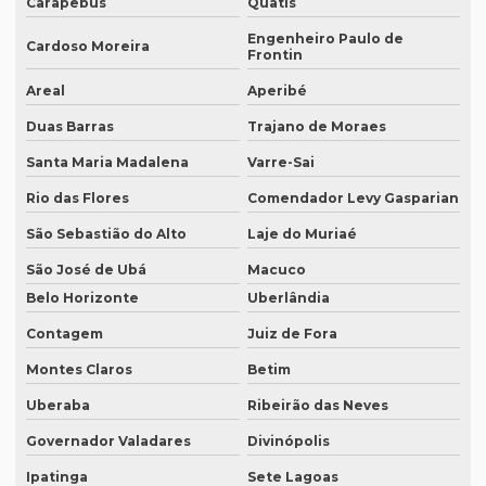
Carapebus
Quatis
Empresa de tradução campinas
Engenheiro Paulo de
Cardoso Moreira
Frontin
Empresa de tradução de documentos
Areal
Aperibé
Empresa tradução espanhol
Duas Barras
Trajano de Moraes
Empresa de tradução especializada
Santa Maria Madalena
Varre-Sai
Empresa de tradução especializada em brasília
Rio das Flores
Comendador Levy Gasparian
Empresa de tradução especializada em recife
São Sebastião do Alto
Laje do Muriaé
São José de Ubá
Macuco
Empresa de tradução para eventos
Belo Horizonte
Uberlândia
Empresa de tradução em ingles
Contagem
Juiz de Fora
Empresa de tradução ingles portugues
Montes Claros
Betim
Empresa tradução japonês
Uberaba
Ribeirão das Neves
Empresa de tradução juramentada
Governador Valadares
Divinópolis
Empresa de tradução juramentada para diplomas
Ipatinga
Sete Lagoas