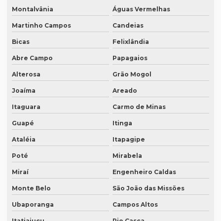
Montalvânia
Águas Vermelhas
Melhor tradução simultânea
Martinho Campos
Candeias
O que é degravação de áudio
Bicas
Felixlândia
O que é degravação de vídeo
Abre Campo
Papagaios
O que significa tradução juramentada
Alterosa
Grão Mogol
O que significa tradução juramentada em inglês
Joaíma
Areado
O que é tradução juramentada
Itaguara
Carmo de Minas
O que é tradução juramentada de um documento
Guapé
Itinga
Ataléia
Itapagipe
O que é tradução simultânea
Poté
Mirabela
O que é tradução técnica
Miraí
Engenheiro Caldas
O que é um tradutor técnico?
Monte Belo
São João das Missões
Onde encontrar um tradutor juramentado?
Ubaporanga
Campos Altos
Onde fazer tradução de artigos em inglês
Itatiaiuçu
Rio Casca