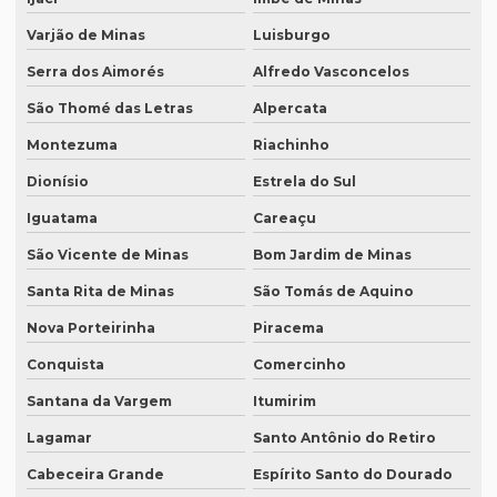
Revisão de textos em mandarim
Varjão de Minas
Luisburgo
Revisão de textos em português
Serra dos Aimorés
Alfredo Vasconcelos
São Thomé das Letras
Alpercata
Revisão de textos técnicos
Montezuma
Riachinho
Revisão de trabalhos acadêmicos
Dionísio
Estrela do Sul
Serviço de degravação de audio
Iguatama
Careaçu
Serviço de degravação de áudio em texto
São Vicente de Minas
Bom Jardim de Minas
Serviço de degravação em espanhol
Santa Rita de Minas
São Tomás de Aquino
Serviço de intérprete inglês espanhol
Nova Porteirinha
Piracema
Serviço de intérpretes de idiomas
Conquista
Comercinho
Serviço de legendagem
Santana da Vargem
Itumirim
Serviço de legendagem de vídeos
Lagamar
Santo Antônio do Retiro
Serviço de revisão de artigos científicos
Cabeceira Grande
Espírito Santo do Dourado