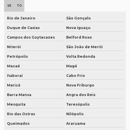
Empresa de degravação de vídeo em campinas
SE
TO
Empresa de degravação whatsapp
Rio de Janeiro
São Gonçalo
Empresa de degravação whatsapp em curitiba
Duque de Caxias
Nova Iguaçu
Empresa de legendagem
Campos dos Goytacazes
Belford Roxo
Empresa de legendagem de filmes
Niterói
São João de Meriti
Empresa de legendagem de filmes em sp
Petrópolis
Volta Redonda
Empresa de legendagem em inglês
Macaé
Magé
Itaboraí
Cabo Frio
Empresa de legendagem sp
Maricá
Nova Friburgo
Empresa de legendagem de vídeos em espanhol
Barra Mansa
Angra dos Reis
Empresa que apostila tradução juramentada
Mesquita
Teresópolis
Empresa que apostila tradução juramentada em campinas
Rio das Ostras
Nilópolis
Empresa que apostila tradução juramentada em porto alegre
Queimados
Araruama
Empresa que faz tradução juramentada