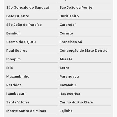
Intérprete de espanhol em brasília
São Gonçalo do Sapucaí
São João da Ponte
Intérprete de espanhol em campinas
Belo Oriente
Buritizeiro
São João do Paraíso
Carandaí
Intérprete de espanhol em curitiba
Bambuí
Corinto
Intérprete de espanhol em porto alegre
Carmo do Cajuru
Francisco Sá
Intérprete para eventos
Raul Soares
Conceição do Mato Dentro
Intérprete de inglês em campinas
Inhapim
Abaeté
Intérprete de inglês em curitiba
Ibiá
Serro
Intérprete inglês espanhol português
Muzambinho
Paraguaçu
Intérprete de inglês em porto alegre
Perdões
Caxambu
Intérprete de inglês português
Itambacuri
Itapecerica
Interprete de italiano profissional
Santa Vitória
Carmo do Rio Claro
Intérprete japonês português
Monte Santo de Minas
Lajinha