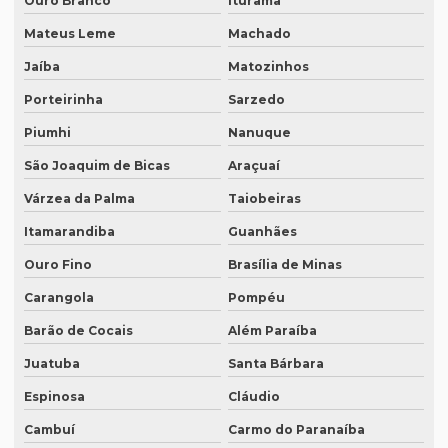
Ouro Branco
Iturama
Empresa de tradutores juramentados em fortaleza
Mateus Leme
Machado
Empresa de transcrição de audio
Jaíba
Matozinhos
Empresas especializadas em tradução
Porteirinha
Sarzedo
Empresas que fazem tradução
Piumhi
Nanuque
Empresas que fazem tradução juramentada
São Joaquim de Bicas
Araçuaí
Várzea da Palma
Taiobeiras
Empresas que fazem tradução técnica
Itamarandiba
Guanhães
Empresas que prestam serviço de tradução
Ouro Fino
Brasília de Minas
Empresas de tradução de artigos científicos em inglês
Carangola
Pompéu
Empresas de tradução em curitiba
Barão de Cocais
Além Paraíba
Empresas de tradução online
Juatuba
Santa Bárbara
Empresas de tradução porto alegre
Espinosa
Cláudio
Empresas de transcrição
Cambuí
Carmo do Paranaíba