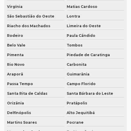
Quanto custa a diária de um intérprete simultâneo
Virgínia
Matias Cardoso
Quanto custa equipamento de tradução simultânea
São Sebastião do Oeste
Lontra
Quanto custa para fazer uma tradução juramentada
Riacho dos Machados
Limeira do Oeste
Quanto custa tradução juramentada alemão
Rodeiro
Paula Cândido
Quanto custa tradução juramentada espanhol
Belo Vale
Tombos
Quanto custa tradução juramentada ingles
Pimenta
Piedade de Caratinga
Quanto custa tradução para o inglês
Rio Novo
Carbonita
Araporã
Guimarânia
Quanto custa tradução por palavra
Passa Tempo
Campo Florido
Quanto custa a tradução de um manual técnico?
Santa Rita de Caldas
Santa Bárbara do Leste
Quanto custa traduzir para alemão
Orizânia
Pratápolis
Quanto custa traduzir documentos
Delfinópolis
Alto Jequitibá
Quanto custa traduzir um livro
Martins Soares
Pocrane
Quanto custa um tradutor juramentado