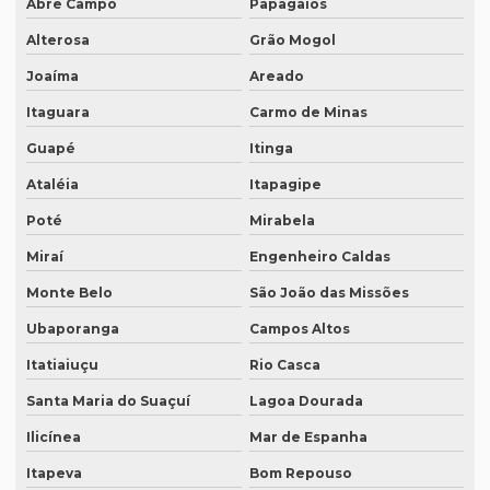
Abre Campo
Papagaios
Melhor tradução simultânea
Alterosa
Grão Mogol
O que é degravação de áudio
Joaíma
Areado
O que é degravação de vídeo
Itaguara
Carmo de Minas
O que significa tradução juramentada
Guapé
Itinga
O que significa tradução juramentada em inglês
Ataléia
Itapagipe
O que é tradução juramentada
Poté
Mirabela
O que é tradução juramentada de um documento
Miraí
Engenheiro Caldas
O que é tradução simultânea
Monte Belo
São João das Missões
O que é tradução técnica
Ubaporanga
Campos Altos
O que é um tradutor técnico?
Itatiaiuçu
Rio Casca
Santa Maria do Suaçuí
Lagoa Dourada
Onde encontrar um tradutor juramentado?
Ilicínea
Mar de Espanha
Onde fazer tradução de artigos em inglês
Itapeva
Bom Repouso
Onde fazer tradução em bh