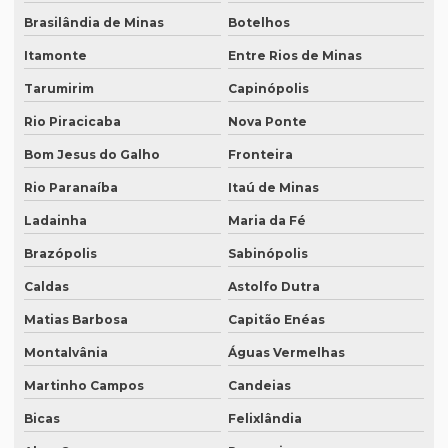
Brasilândia de Minas
Botelhos
Legendagem em espanhol
Itamonte
Entre Rios de Minas
Legendagem em inglês
Tarumirim
Capinópolis
Legendagem em português
Rio Piracicaba
Nova Ponte
Legendagem preço por minuto
Bom Jesus do Galho
Fronteira
Legendagem profissional
Rio Paranaíba
Itaú de Minas
Legendagem rio de janeiro
Ladainha
Maria da Fé
Legendagem de vídeos
Brazópolis
Sabinópolis
Locação de equipamentos para tradução simultânea
Caldas
Astolfo Dutra
Locação sistema infravermelho para tradução simultânea
Matias Barbosa
Capitão Enéas
Localização de software
Montalvânia
Águas Vermelhas
Melhor empresa de tradução em df
Martinho Campos
Candeias
Bicas
Felixlândia
Melhor empresa de transcrição de áudio whatsapp