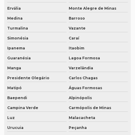
Intérprete mandarim português
Ervália
Monte Alegre de Minas
Intérprete de negócios
Medina
Barroso
Intérprete para palestras
Turmalina
Vazante
Simonésia
Caraí
Intérprete português chinês
Ipanema
Itaobim
Intérprete português inglês profissional
Guaranésia
Lagoa Formosa
Intérprete português japonês
Manga
Varzelândia
Intérprete português mandarim
Presidente Olegário
Carlos Chagas
Intérprete profissional coreano português
Matipó
Águas Formosas
Intérprete profissional em eventos
Baependi
Alpinópolis
Intérprete profissional de francês
Campina Verde
Carmópolis de Minas
Intérprete profissional de japonês
Luz
Malacacheta
Intérprete remoto
Urucuia
Peçanha