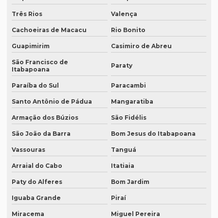
Empresa que faz tradução simultânea
Três Rios
Valença
Empresa que faz tradução simultânea em curitiba
Cachoeiras de Macacu
Rio Bonito
Empresa que faz tradução simultânea em recife
Guapimirim
Casimiro de Abreu
Empresa que traduz artigos científicos
São Francisco de
Paraty
Itabapoana
Empresa que traduz artigos científicos em brasília
Paraíba do Sul
Paracambi
Empresa que traduz artigos científicos em sp
Santo Antônio de Pádua
Mangaratiba
Empresa que traduz textos jurídicos
Armação dos Búzios
São Fidélis
Empresa que traduz textos jurídicos em campinas
São João da Barra
Bom Jesus do Itabapoana
Empresa que traduz textos jurídicos em fortaleza
Vassouras
Tanguá
Empresa que transcreve áudios
Arraial do Cabo
Itatiaia
Empresa que transcreve áudios em curitiba
Paty do Alferes
Bom Jardim
Empresa que transcreve áudios em porto alegre
Iguaba Grande
Piraí
Empresa de revisão de textos em espanhol
Miracema
Miguel Pereira