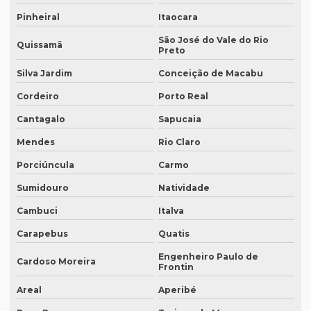
Empresa de revisão de textos em francês
Pinheiral
Itaocara
São José do Vale do Rio
Empresa de revisão de textos em português
Quissamã
Preto
Empresa de revisão de textos técnicos
Silva Jardim
Conceição de Macabu
Empresa de tradução de artigos
Cordeiro
Porto Real
Empresa de tradução de artigos em fortaleza
Cantagalo
Sapucaia
Empresa de tradução de artigos em inglês
Mendes
Rio Claro
Porciúncula
Carmo
Empresa de tradução de artigos no rio de janeiro
Sumidouro
Natividade
Empresa de tradução de artigos no rj
Cambuci
Italva
Empresa de tradução de artigos em porto alegre
Carapebus
Quatis
Empresa de tradução de artigos em recife
Engenheiro Paulo de
Cardoso Moreira
Empresa de tradução de artigos em sp
Frontin
Areal
Aperibé
Empresa de tradução brasil