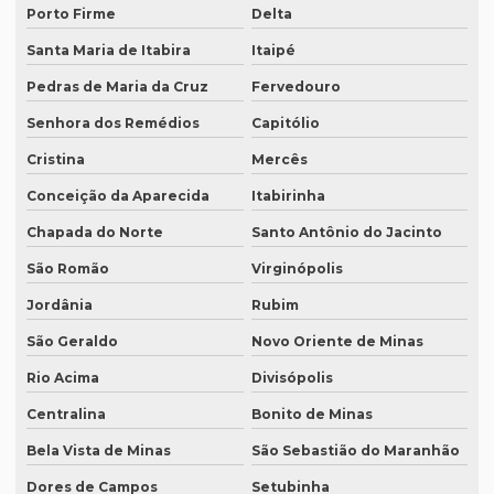
Porto Firme
Delta
Preço tradução juramentada brasil
Santa Maria de Itabira
Itaipé
Preço de tradução juramentada italiano
Pedras de Maria da Cruz
Fervedouro
Preço de tradução e legendagem
Senhora dos Remédios
Capitólio
Preço tradução por página
Cristina
Mercês
Preço tradução por palavra
Conceição da Aparecida
Itabirinha
Chapada do Norte
Santo Antônio do Jacinto
Preço tradução português inglês
São Romão
Virginópolis
Preço tradução russo
Jordânia
Rubim
Preço tradução russo português
São Geraldo
Novo Oriente de Minas
Preço tradução simultânea
Rio Acima
Divisópolis
Preço tradução técnica
Centralina
Bonito de Minas
Preço tradutor juramentado
Bela Vista de Minas
São Sebastião do Maranhão
Preço de um artigo científico
Dores de Campos
Setubinha