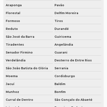
Araponga
Pavão
Quanto custa uma tradução juramentada em francês
Florestal
Delfim Moreira
Quanto custa uma tradução juramentada em italiano
Formoso
Tiros
Quem faz tradução de artigos científicos
Reduto
Durandé
Quem faz tradução juramentada em mg
São José da Barra
Guiricema
Quem faz tradução simultânea teams
Tiradentes
Angelândia
Quem faz transcrição de áudio em portugues
Senador Firmino
Guarani
Rádios para tradução simultânea
Verdelândia
Desterro de Entre Rios
São João Batista do Glória
Serrania
Revisão de artigos científicos
Moema
Cordisburgo
Revisão gramatical profissional
Jacuí
Baldim
Revisão em ingles
Munhoz
Bonfim
Revisão em ingles tradução
Curral de Dentro
São Gonçalo do Abaeté
Revisão de manuscritos literários