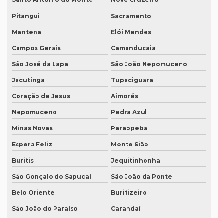
Equipamento para tradução simultanea
Pitangui
Sacramento
Equipamento de tradução simultânea portátil
Mantena
Elói Mendes
Equipamento tradução simultanea preço
Campos Gerais
Camanducaia
Equipamentos para interpretação simultânea
São José da Lapa
São João Nepomuceno
Equipamentos necessários para tradução simultânea
Jacutinga
Tupaciguara
Equipamentos de tradução simultânea sp
Coração de Jesus
Aimorés
Nepomuceno
Pedra Azul
Interpretação simultânea
Minas Novas
Paraopeba
Intérprete alemão profissional
Espera Feliz
Monte Sião
Intérprete chinês português
Buritis
Jequitinhonha
Intérprete para congressos
São Gonçalo do Sapucaí
São João da Ponte
Intérprete consecutivo
Belo Oriente
Buritizeiro
Intérprete de coreano em são paulo
São João do Paraíso
Carandaí
Intérprete de espanhol em brasília