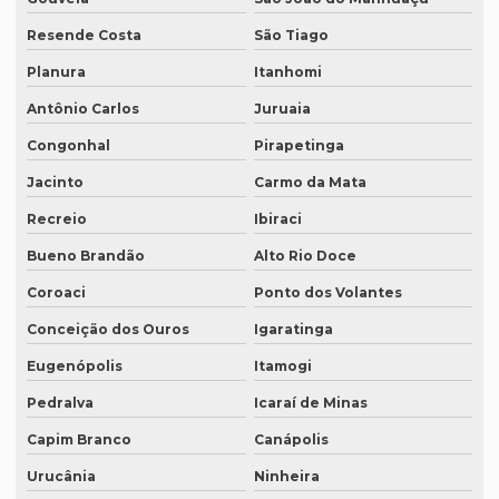
Orçamento inglês tradução
Resende Costa
São Tiago
Orçamento legendagem
Planura
Itanhomi
Preço interpretação simultânea
Antônio Carlos
Juruaia
Preço lauda tradução
Congonhal
Pirapetinga
Preço revisão tradução
Jacinto
Carmo da Mata
Preço tabela tradução inglês
Recreio
Ibiraci
Preço para tradução
Bueno Brandão
Alto Rio Doce
Coroaci
Ponto dos Volantes
Preço de tradução de árabe
Conceição dos Ouros
Igaratinga
Preço tradução em chinês
Eugenópolis
Itamogi
Preço tradução para francês
Pedralva
Icaraí de Minas
Preço tradução francês portugues
Capim Branco
Canápolis
Preço de tradução juramentada
Urucânia
Ninheira
Preço tradução juramentada alemão