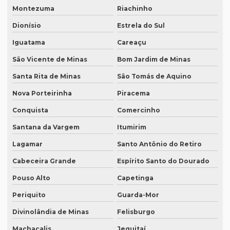
Revisão de textos em mandarim
Montezuma
Riachinho
Revisão de textos em português
Dionísio
Estrela do Sul
Revisão de textos técnicos
Iguatama
Careaçu
Revisão de trabalhos acadêmicos
São Vicente de Minas
Bom Jardim de Minas
Serviço de degravação de audio
Santa Rita de Minas
São Tomás de Aquino
Nova Porteirinha
Piracema
Serviço de degravação de áudio em texto
Conquista
Comercinho
Serviço de degravação em espanhol
Santana da Vargem
Itumirim
Serviço de intérprete inglês espanhol
Lagamar
Santo Antônio do Retiro
Serviço de intérpretes de idiomas
Cabeceira Grande
Espírito Santo do Dourado
Serviço de legendagem
Pouso Alto
Capetinga
Serviço de legendagem de vídeos
Periquito
Guarda-Mor
Serviço de revisão de artigos científicos
Divinolândia de Minas
Felisburgo
Serviço de revisão gramatical profissional
Machacalis
Jequitaí