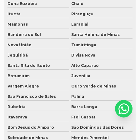
Serviço de tradução de áudio
Dona Euzébia
Chalé
Serviço de tradução campinas
Itueta
Piranguçu
Mamonas
Laranjal
Serviço de tradução certificada
Bandeira do Sul
Santa Helena de Minas
Serviço de tradução de curriculum profissional
Nova União
Tumiritinga
Serviço de tradução de documentos
Jequitibá
Divisa Nova
Serviço de tradução para espanhol
Santa Rita do Itueto
Alto Caparaó
Serviço de tradução para eventos
Botumirim
Juvenília
Serviço tradução inglês
Vargem Alegre
Ouro Verde de Minas
Serviço de tradução de inglês para português
São Francisco de Sales
Palma
Serviço de tradução e interpretação
Rubelita
Barra Longa
Serviço de tradução juramentada
Itaverava
Frei Gaspar
Serviço de tradução jurídica
Bom Jesus do Amparo
São Domingos das Dores
Serviço de tradução literária
Soledade de Minas
Mendes Pimentel