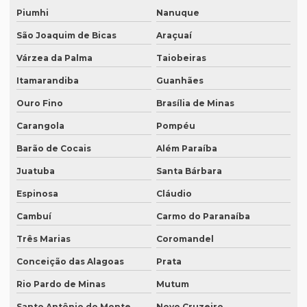
Piumhi
Nanuque
Empresa de transcrição de audio
São Joaquim de Bicas
Araçuaí
Empresas especializadas em tradução
Várzea da Palma
Taiobeiras
Empresas que fazem tradução
Itamarandiba
Guanhães
Empresas que fazem tradução juramentada
Ouro Fino
Brasília de Minas
Empresas que fazem tradução técnica
Carangola
Pompéu
Empresas que prestam serviço de tradução
Barão de Cocais
Além Paraíba
Empresas de tradução de artigos científicos em inglês
Juatuba
Santa Bárbara
Espinosa
Cláudio
Empresas de tradução em curitiba
Cambuí
Carmo do Paranaíba
Empresas de tradução online
Três Marias
Coromandel
Empresas de tradução porto alegre
Conceição das Alagoas
Prata
Empresas de transcrição
Rio Pardo de Minas
Mutum
Empresas de transcrição de áudio para -texto
Santo Antônio do Monte
Novo Cruzeiro