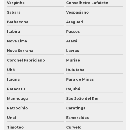
Varginha
Conselheiro Lafaiete
Empresa de tradução juramentada para diplomas em porto
Sabará
Vespasiano
alegre
Barbacena
Araguari
Empresa de tradução juramentada em inglês
Itabira
Passos
Empresa de tradução juramentada em inglês em campinas
Nova Lima
Araxá
Empresa de tradução juramentada em inglês em sp
Nova Serrana
Lavras
Empresa de tradução juramentada em italiano
Coronel Fabriciano
Muriaé
Empresa de tradução juramentada em italiano em curitiba
Ubá
Ituiutaba
Empresa de tradução juramentada em italiano em fortaleza
Itaúna
Pará de Minas
Empresa de tradução juramentada rj
Paracatu
Itajubá
Empresa de tradução juramentada sp
Manhuaçu
São João del Rei
Empresa de tradução e legendagem
Patrocínio
Caratinga
Empresa de tradução de patentes
Unaí
Esmeraldas
Timóteo
Curvelo
Empresa de tradução de patentes em curitiba