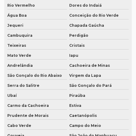
Rio Vermelho
Dores do Indaiá
Onde fazer tradução em campinas
Água Boa
Conceição do Rio Verde
Onde fazer tradução em curitiba
Jequeri
Chapada Gaúcha
Onde fazer tradução em fortaleza
Cambuquira
Perdigão
Onde fazer tradução de inglês jurídico
Teixeiras
Cristais
Onde fazer tradução juramentada em brasília
Mato Verde
Iapu
Onde fazer tradução juramentada no rio de janeiro
Andrelândia
Cachoeira de Minas
Onde fazer tradução juramentada no rj
São Gonçalo do Rio Abaixo
Virgem da Lapa
Onde fazer tradução juramentada em porto alegre
Serra do Salitre
São Gonçalo do Pará
Ubaí
Piraúba
Onde fazer tradução juramentada em recife
Carmo da Cachoeira
Estiva
Onde fazer tradução juramentada em sp
Prudente de Morais
Caetanópolis
Onde fazer tradução em porto alegre
Cabo Verde
Campo do Meio
Onde fazer transcrição de áudio para texto
Gouveia
São João do Manhuaçu