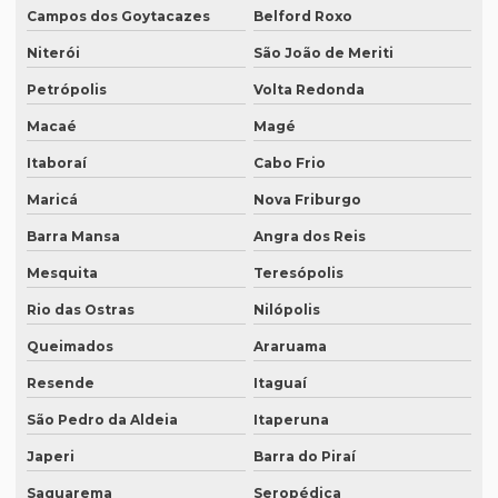
Campos dos Goytacazes
Belford Roxo
Empresa de degravação whatsapp
Niterói
São João de Meriti
Empresa de degravação whatsapp em curitiba
Petrópolis
Volta Redonda
Empresa de legendagem
Macaé
Magé
Empresa de legendagem de filmes
Itaboraí
Cabo Frio
Empresa de legendagem de filmes em sp
Maricá
Nova Friburgo
Empresa de legendagem em inglês
Barra Mansa
Angra dos Reis
Empresa de legendagem sp
Mesquita
Teresópolis
Empresa de legendagem de vídeos em espanhol
Rio das Ostras
Nilópolis
Empresa que apostila tradução juramentada
Queimados
Araruama
Empresa que apostila tradução juramentada em campinas
Resende
Itaguaí
São Pedro da Aldeia
Itaperuna
Empresa que apostila tradução juramentada em porto alegre
Japeri
Barra do Piraí
Empresa que faz tradução juramentada
Saquarema
Seropédica