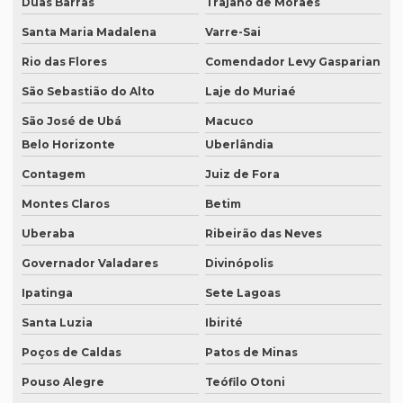
Duas Barras
Trajano de Moraes
Empresa de tradução campinas
Santa Maria Madalena
Varre-Sai
Empresa de tradução de documentos
Rio das Flores
Comendador Levy Gasparian
Empresa tradução espanhol
São Sebastião do Alto
Laje do Muriaé
Empresa de tradução especializada
São José de Ubá
Macuco
Empresa de tradução especializada em brasília
Belo Horizonte
Uberlândia
Empresa de tradução especializada em recife
Contagem
Juiz de Fora
Empresa de tradução para eventos
Montes Claros
Betim
Uberaba
Ribeirão das Neves
Empresa de tradução em ingles
Governador Valadares
Divinópolis
Empresa de tradução ingles portugues
Ipatinga
Sete Lagoas
Empresa tradução japonês
Santa Luzia
Ibirité
Empresa de tradução juramentada
Poços de Caldas
Patos de Minas
Empresa de tradução juramentada para diplomas
Pouso Alegre
Teófilo Otoni
Empresa de tradução juramentada para diplomas em brasília