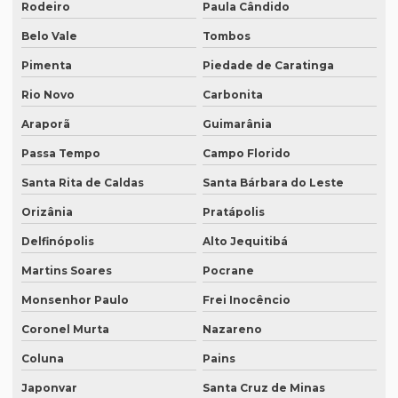
Rodeiro
Paula Cândido
Quanto custa equipamento de tradução simultânea
Belo Vale
Tombos
Quanto custa para fazer uma tradução juramentada
Pimenta
Piedade de Caratinga
Quanto custa tradução juramentada alemão
Rio Novo
Carbonita
Quanto custa tradução juramentada espanhol
Araporã
Guimarânia
Quanto custa tradução juramentada ingles
Passa Tempo
Campo Florido
Quanto custa tradução para o inglês
Santa Rita de Caldas
Santa Bárbara do Leste
Quanto custa tradução por palavra
Orizânia
Pratápolis
Quanto custa a tradução de um manual técnico?
Delfinópolis
Alto Jequitibá
Quanto custa traduzir para alemão
Martins Soares
Pocrane
Monsenhor Paulo
Frei Inocêncio
Quanto custa traduzir documentos
Coronel Murta
Nazareno
Quanto custa traduzir um livro
Coluna
Pains
Quanto custa um tradutor juramentado
Japonvar
Santa Cruz de Minas
Quanto custa uma tradução juramentada