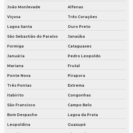
João Monlevade
Alfenas
Empresa de tradução de patentes em porto alegre
Viçosa
Três Corações
Empresa de tradução profissional
Lagoa Santa
Ouro Preto
Empresa tradução rio de janeiro
São Sebastião do Paraíso
Janaúba
Empresa de tradução rj
Formiga
Cataguases
Empresa de tradução em são paulo
Januária
Pedro Leopoldo
Empresa de tradução simultanea
Mariana
Frutal
Empresa de tradução simultanea sp
Ponte Nova
Pirapora
Empresa de tradução simultânea para teams
Três Pontas
Extrema
Empresa de tradução simultânea para teams em campinas
Itabirito
Congonhas
Empresa de tradução simultânea para teams em recife
São Francisco
Campo Belo
Bom Despacho
Lagoa da Prata
Empresa de tradução simultânea para zoom
Leopoldina
Guaxupé
Empresa de tradução simultânea para zoom em curitiba