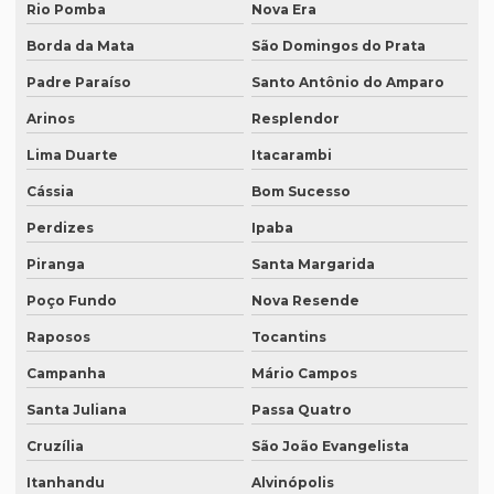
Intérprete para reuniões
Rio Pomba
Nova Era
Intérprete para seminários
Borda da Mata
São Domingos do Prata
Padre Paraíso
Santo Antônio do Amparo
Intérprete simultâneo em bh
Arinos
Resplendor
Intérprete simultâneo espanhol em bh
Lima Duarte
Itacarambi
Intérprete simultâneo espanhol rio de janeiro
Cássia
Bom Sucesso
Intérprete simultâneo inglês em bh
Perdizes
Ipaba
Intérprete simultâneo inglês rj
Piranga
Santa Margarida
Intérprete de videoconferência
Poço Fundo
Nova Resende
Intérprete para webinars
Raposos
Tocantins
Intérprete para workshops
Campanha
Mário Campos
Intérpretes para conferências
Santa Juliana
Passa Quatro
Intérpretes para eventos corporativos
Cruzília
São João Evangelista
Lauda de tradução
Itanhandu
Alvinópolis