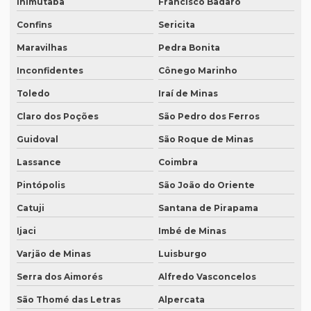
Inimutaba
Francisco Badaró
Revisão de teses e dissertações
Confins
Sericita
Revisão de texto acadêmico preço
Maravilhas
Pedra Bonita
Revisão de texto em inglês preço
Inconfidentes
Cônego Marinho
Revisão de textos academicos
Toledo
Iraí de Minas
Revisão de textos em alemão
Claro dos Poções
São Pedro dos Ferros
Revisão de textos em árabe
Guidoval
São Roque de Minas
Lassance
Coimbra
Revisão de textos em coreano
Pintópolis
São João do Oriente
Revisão de textos em espanhol
Catuji
Santana de Pirapama
Revisão de textos em francês
Ijaci
Imbé de Minas
Revisão de textos em inglês
Varjão de Minas
Luisburgo
Revisão de textos em japonês
Serra dos Aimorés
Alfredo Vasconcelos
Revisão de textos jurídicos
São Thomé das Letras
Alpercata