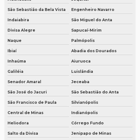
Serviço de revisão de manuscritos literários
São Sebastião da Bela Vista
Engenheiro Navarro
Serviço de revisão ortográfica
Indaiabira
São Miguel do Anta
Serviço de revisão de teses e dissertações
Divisa Alegre
Sapucaí-Mirim
Naque
Palmópolis
Serviço de revisão de textos em alemão
Ibiaí
Abadia dos Dourados
Serviço de revisão de textos em árabe
Inhaúma
Aiuruoca
Serviço de revisão de textos em coreano
Galiléia
Luislândia
Serviço de revisão de textos em japonês
Senador Amaral
Jeceaba
Serviço de revisão de textos jurídicos
São José do Jacuri
São Sebastião do Anta
Serviço de revisão de textos em mandarim
São Francisco de Paula
Silvianópolis
Serviço de tradução
Central de Minas
Indianópolis
Serviço tradução alemão
Heliodora
Córrego Fundo
Serviço de tradução de artigos cientificos
Salto da Divisa
Jenipapo de Minas