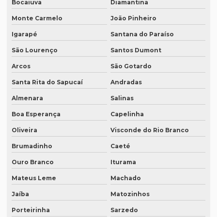
Bocaiuva
Diamantina
Empresa de tradução simultânea para zoom em sp
Monte Carmelo
João Pinheiro
Empresa tradução site
Igarapé
Santana do Paraíso
Empresa de tradução de sites em inglês
São Lourenço
Santos Dumont
Empresa de tradução sp
Arcos
São Gotardo
Empresa de tradução técnica
Santa Rita do Sapucaí
Andradas
Empresa de tradução técnica em inglês
Almenara
Salinas
Empresa de tradução de textos
Boa Esperança
Capelinha
Empresa tradutora juramentada
Oliveira
Visconde do Rio Branco
Empresa tradutora juramentada em brasília
Brumadinho
Caeté
Ouro Branco
Iturama
Empresa tradutora juramentada em recife
Mateus Leme
Machado
Empresa de tradutores juramentados
Jaíba
Matozinhos
Empresa de tradutores juramentados em brasília
Porteirinha
Sarzedo
Empresa de tradutores juramentados em fortaleza