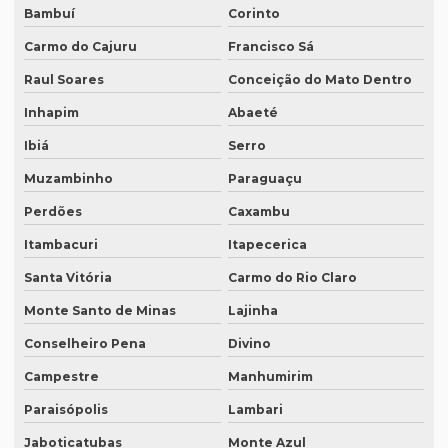
Bambuí
Corinto
Intérprete de espanhol em campinas
Carmo do Cajuru
Francisco Sá
Intérprete de espanhol em curitiba
Raul Soares
Conceição do Mato Dentro
Intérprete de espanhol em porto alegre
Inhapim
Abaeté
Intérprete para eventos
Ibiá
Serro
Muzambinho
Paraguaçu
Intérprete de inglês em campinas
Perdões
Caxambu
Intérprete de inglês em curitiba
Itambacuri
Itapecerica
Intérprete inglês espanhol português
Santa Vitória
Carmo do Rio Claro
Intérprete de inglês em porto alegre
Monte Santo de Minas
Lajinha
Intérprete de inglês português
Conselheiro Pena
Divino
Interprete de italiano profissional
Campestre
Manhumirim
Intérprete japonês português
Paraisópolis
Lambari
Intérprete juramentado
Jaboticatubas
Monte Azul