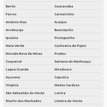
Profissional que realiza a tradução simultânea
Berilo
Guaraciaba
Quais documentos precisam de tradução juramentada
Ferros
Carneirinho
Qual a diferença entre tradução simples para tradução
Antônio Dias
Araújos
juramentada?
Arceburgo
Buenópolis
Qual é a melhor empresa de tradução em SP?
Ipuiúna
Piranguinho
Qual é o preço da tradução simultânea?
Mata Verde
Cachoeira de Pajeú
Qual o preço de uma tradução juramentada italiano?
Morada Nova de Minas
Prados
Qual o valor da tradução juramentada
Coqueiral
Santana do Manhuaçu
Qual o valor de tradução por página?
Lagoa Grande
Miradouro
Qual é o valor de um artigo científico
Açucena
Caputira
Quando eu preciso de uma tradução juramentada?
Virgínia
Matias Cardoso
São Sebastião do Oeste
Lontra
Quanto custa a diária tradução simultânea
Riacho dos Machados
Limeira do Oeste
Quanto custa a diária de um intérprete simultâneo