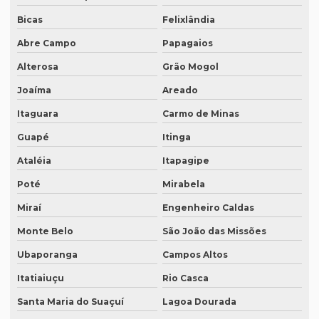
Bicas
Felixlândia
O que é degravação de áudio
Abre Campo
Papagaios
O que é degravação de vídeo
Alterosa
Grão Mogol
O que significa tradução juramentada
Joaíma
Areado
O que significa tradução juramentada em inglês
Itaguara
Carmo de Minas
O que é tradução juramentada
Guapé
Itinga
O que é tradução juramentada de um documento
Ataléia
Itapagipe
O que é tradução simultânea
Poté
Mirabela
O que é tradução técnica
Miraí
Engenheiro Caldas
O que é um tradutor técnico?
Monte Belo
São João das Missões
Onde encontrar um tradutor juramentado?
Ubaporanga
Campos Altos
Onde fazer tradução de artigos em inglês
Itatiaiuçu
Rio Casca
Santa Maria do Suaçuí
Lagoa Dourada
Onde fazer tradução em bh