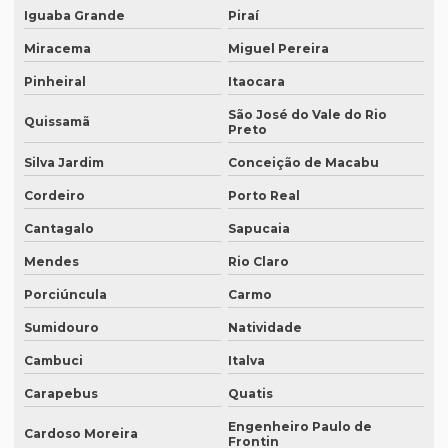
Empresa de revisão de textos em francês
Iguaba Grande
Piraí
Empresa de revisão de textos em português
Miracema
Miguel Pereira
Pinheiral
Itaocara
Empresa de revisão de textos técnicos
São José do Vale do Rio
Empresa de tradução de artigos
Quissamã
Preto
Empresa de tradução de artigos em fortaleza
Silva Jardim
Conceição de Macabu
Empresa de tradução de artigos em inglês
Cordeiro
Porto Real
Empresa de tradução de artigos no rio de janeiro
Cantagalo
Sapucaia
Mendes
Rio Claro
Empresa de tradução de artigos no rj
Porciúncula
Carmo
Empresa de tradução de artigos em porto alegre
Sumidouro
Natividade
Empresa de tradução de artigos em recife
Cambuci
Italva
Empresa de tradução de artigos em sp
Carapebus
Quatis
Empresa de tradução brasil
Engenheiro Paulo de
Cardoso Moreira
Frontin
Empresa de tradução campinas