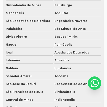
Serviço de revisão de manuscritos literários
Divinolândia de Minas
Felisburgo
Serviço de revisão ortográfica
Machacalis
Jequitaí
Serviço de revisão de teses e dissertações
São Sebastião da Bela Vista
Engenheiro Navarro
Serviço de revisão de textos em alemão
Indaiabira
São Miguel do Anta
Serviço de revisão de textos em árabe
Divisa Alegre
Sapucaí-Mirim
Naque
Palmópolis
Serviço de revisão de textos em coreano
Ibiaí
Abadia dos Dourados
Serviço de revisão de textos em japonês
Inhaúma
Aiuruoca
Serviço de revisão de textos jurídicos
Galiléia
Luislândia
Serviço de revisão de textos em mandarim
Senador Amaral
Jeceaba
Serviço de tradução
São José do Jacuri
São Sebastião do Anta
Serviço tradução alemão
São Francisco de Paula
Silvianópolis
Serviço de tradução de artigos cientificos
Central de Minas
Indianópolis
Serviço de tradução de áudio