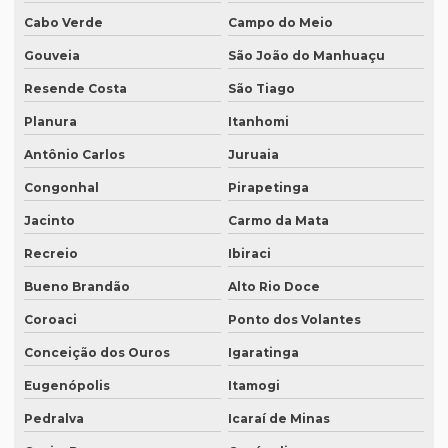
Cabo Verde
Campo do Meio
Orçamento legendagem
Gouveia
São João do Manhuaçu
Preço interpretação simultânea
Resende Costa
São Tiago
Preço lauda tradução
Planura
Itanhomi
Preço revisão tradução
Antônio Carlos
Juruaia
Preço tabela tradução inglês
Congonhal
Pirapetinga
Preço para tradução
Jacinto
Carmo da Mata
Preço de tradução de árabe
Recreio
Ibiraci
Preço tradução em chinês
Bueno Brandão
Alto Rio Doce
Coroaci
Ponto dos Volantes
Preço tradução para francês
Conceição dos Ouros
Igaratinga
Preço tradução francês portugues
Eugenópolis
Itamogi
Preço de tradução juramentada
Pedralva
Icaraí de Minas
Preço tradução juramentada alemão