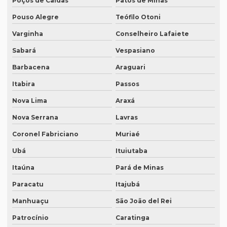
Poços de Caldas
Patos de Minas
Empresa de tradução juramentada para diplomas em porto
alegre
Pouso Alegre
Teófilo Otoni
Empresa de tradução juramentada em inglês
Varginha
Conselheiro Lafaiete
Sabará
Vespasiano
Empresa de tradução juramentada em inglês em campinas
Barbacena
Araguari
Empresa de tradução juramentada em inglês em sp
Itabira
Passos
Empresa de tradução juramentada em italiano
Nova Lima
Araxá
Empresa de tradução juramentada em italiano em curitiba
Nova Serrana
Lavras
Empresa de tradução juramentada em italiano em fortaleza
Coronel Fabriciano
Muriaé
Empresa de tradução juramentada rj
Ubá
Ituiutaba
Empresa de tradução juramentada sp
Itaúna
Pará de Minas
Empresa de tradução e legendagem
Paracatu
Itajubá
Empresa de tradução de patentes
Manhuaçu
São João del Rei
Empresa de tradução de patentes em curitiba
Patrocínio
Caratinga