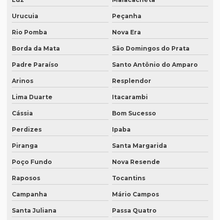
Intérprete para seminários
Urucuia
Peçanha
Intérprete simultâneo em bh
Rio Pomba
Nova Era
Intérprete simultâneo espanhol em bh
Borda da Mata
São Domingos do Prata
Padre Paraíso
Santo Antônio do Amparo
Intérprete simultâneo espanhol rio de janeiro
Arinos
Resplendor
Intérprete simultâneo inglês em bh
Lima Duarte
Itacarambi
Intérprete simultâneo inglês rj
Cássia
Bom Sucesso
Intérprete de videoconferência
Perdizes
Ipaba
Intérprete para webinars
Piranga
Santa Margarida
Intérprete para workshops
Poço Fundo
Nova Resende
Intérpretes para conferências
Raposos
Tocantins
Intérpretes para eventos corporativos
Campanha
Mário Campos
Lauda de tradução
Santa Juliana
Passa Quatro