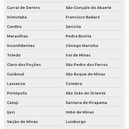
Revisão de teses e dissertações
Curral de Dentro
São Gonçalo do Abaeté
Revisão de texto acadêmico preço
Inimutaba
Francisco Badaró
Revisão de texto em inglês preço
Confins
Sericita
Revisão de textos academicos
Maravilhas
Pedra Bonita
Revisão de textos em alemão
Inconfidentes
Cônego Marinho
Revisão de textos em árabe
Toledo
Iraí de Minas
Revisão de textos em coreano
Claro dos Poções
São Pedro dos Ferros
Revisão de textos em espanhol
Guidoval
São Roque de Minas
Lassance
Coimbra
Revisão de textos em francês
Pintópolis
São João do Oriente
Revisão de textos em inglês
Catuji
Santana de Pirapama
Revisão de textos em japonês
Ijaci
Imbé de Minas
Revisão de textos jurídicos
Varjão de Minas
Luisburgo
Revisão de textos em mandarim