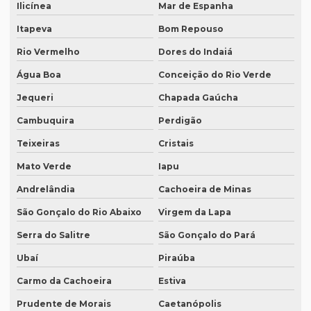
Ilicínea
Mar de Espanha
Onde fazer tradução em campinas
Itapeva
Bom Repouso
Onde fazer tradução em curitiba
Rio Vermelho
Dores do Indaiá
Onde fazer tradução em fortaleza
Água Boa
Conceição do Rio Verde
Onde fazer tradução de inglês jurídico
Jequeri
Chapada Gaúcha
Onde fazer tradução juramentada em brasília
Cambuquira
Perdigão
Onde fazer tradução juramentada no rio de janeiro
Teixeiras
Cristais
Onde fazer tradução juramentada no rj
Mato Verde
Iapu
Onde fazer tradução juramentada em porto alegre
Andrelândia
Cachoeira de Minas
Onde fazer tradução juramentada em recife
São Gonçalo do Rio Abaixo
Virgem da Lapa
Onde fazer tradução juramentada em sp
Serra do Salitre
São Gonçalo do Pará
Ubaí
Piraúba
Onde fazer tradução em porto alegre
Carmo da Cachoeira
Estiva
Onde fazer transcrição de áudio para texto
Prudente de Morais
Caetanópolis
Orçamento inglês tradução