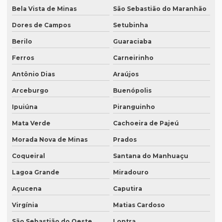
Profissional que realiza a tradução simultânea
Bela Vista de Minas
São Sebastião do Maranhão
Quais documentos precisam de tradução juramentada
Dores de Campos
Setubinha
Qual a diferença entre tradução simples para tradução
Berilo
Guaraciaba
juramentada?
Ferros
Carneirinho
Qual é a melhor empresa de tradução em SP?
Antônio Dias
Araújos
Qual é o preço da tradução simultânea?
Arceburgo
Buenópolis
Qual o preço de uma tradução juramentada italiano?
Ipuiúna
Piranguinho
Qual o valor da tradução juramentada
Mata Verde
Cachoeira de Pajeú
Qual o valor de tradução por página?
Morada Nova de Minas
Prados
Qual é o valor de um artigo científico
Coqueiral
Santana do Manhuaçu
Quando eu preciso de uma tradução juramentada?
Lagoa Grande
Miradouro
Quanto custa a diária tradução simultânea
Açucena
Caputira
Quanto custa a diária de um intérprete simultâneo
Virgínia
Matias Cardoso
São Sebastião do Oeste
Lontra