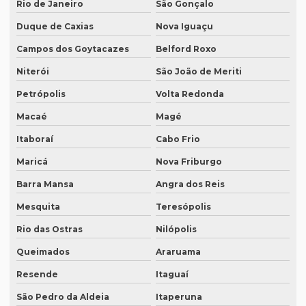
Rio de Janeiro
São Gonçalo
Empresa de degravação whatsapp
Duque de Caxias
Nova Iguaçu
Empresa de degravação whatsapp em curitiba
Campos dos Goytacazes
Belford Roxo
Empresa de legendagem
Niterói
São João de Meriti
Empresa de legendagem de filmes
Petrópolis
Volta Redonda
Empresa de legendagem de filmes em sp
Macaé
Magé
Empresa de legendagem em inglês
Itaboraí
Cabo Frio
Empresa de legendagem sp
Maricá
Nova Friburgo
Empresa de legendagem de vídeos em espanhol
Barra Mansa
Angra dos Reis
Empresa que apostila tradução juramentada
Mesquita
Teresópolis
Empresa que apostila tradução juramentada em campinas
Rio das Ostras
Nilópolis
Empresa que apostila tradução juramentada em porto alegre
Queimados
Araruama
Resende
Itaguaí
Empresa que faz tradução juramentada
São Pedro da Aldeia
Itaperuna
Empresa que faz tradução simultânea