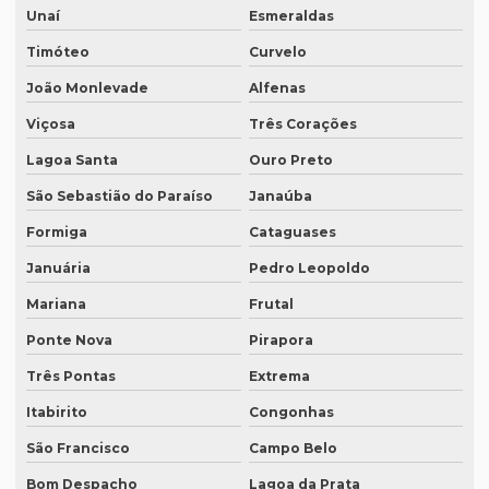
Empresa de tradução de patentes em porto alegre
Unaí
Esmeraldas
Timóteo
Curvelo
Empresa de tradução profissional
João Monlevade
Alfenas
Empresa tradução rio de janeiro
Viçosa
Três Corações
Empresa de tradução rj
Lagoa Santa
Ouro Preto
Empresa de tradução em são paulo
São Sebastião do Paraíso
Janaúba
Empresa de tradução simultanea
Formiga
Cataguases
Empresa de tradução simultanea sp
Januária
Pedro Leopoldo
Empresa de tradução simultânea para teams
Mariana
Frutal
Empresa de tradução simultânea para teams em campinas
Ponte Nova
Pirapora
Empresa de tradução simultânea para teams em recife
Três Pontas
Extrema
Empresa de tradução simultânea para zoom
Itabirito
Congonhas
Empresa de tradução simultânea para zoom em curitiba
São Francisco
Campo Belo
Bom Despacho
Lagoa da Prata
Empresa de tradução simultânea para zoom em sp