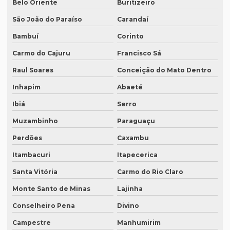
Belo Oriente
Buritizeiro
Intérprete de espanhol em campinas
São João do Paraíso
Carandaí
Intérprete de espanhol em curitiba
Bambuí
Corinto
Intérprete de espanhol em porto alegre
Carmo do Cajuru
Francisco Sá
Intérprete para eventos
Raul Soares
Conceição do Mato Dentro
Intérprete de inglês em campinas
Inhapim
Abaeté
Intérprete de inglês em curitiba
Ibiá
Serro
Muzambinho
Paraguaçu
Intérprete inglês espanhol português
Perdões
Caxambu
Intérprete de inglês em porto alegre
Itambacuri
Itapecerica
Intérprete de inglês português
Santa Vitória
Carmo do Rio Claro
Interprete de italiano profissional
Monte Santo de Minas
Lajinha
Intérprete japonês português
Conselheiro Pena
Divino
Intérprete juramentado
Campestre
Manhumirim