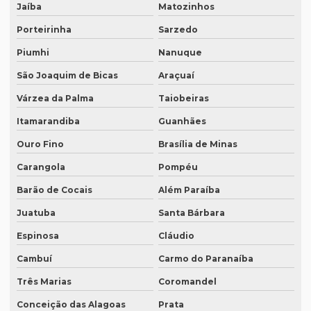
Jaíba
Matozinhos
Empresa de transcrição de audio
Porteirinha
Sarzedo
Empresas especializadas em tradução
Piumhi
Nanuque
Empresas que fazem tradução
São Joaquim de Bicas
Araçuaí
Empresas que fazem tradução juramentada
Várzea da Palma
Taiobeiras
Empresas que fazem tradução técnica
Itamarandiba
Guanhães
Empresas que prestam serviço de tradução
Ouro Fino
Brasília de Minas
Empresas de tradução de artigos científicos em inglês
Carangola
Pompéu
Empresas de tradução em curitiba
Barão de Cocais
Além Paraíba
Empresas de tradução online
Juatuba
Santa Bárbara
Espinosa
Cláudio
Empresas de tradução porto alegre
Cambuí
Carmo do Paranaíba
Empresas de transcrição
Três Marias
Coromandel
Empresas de transcrição de áudio para -texto
Conceição das Alagoas
Prata