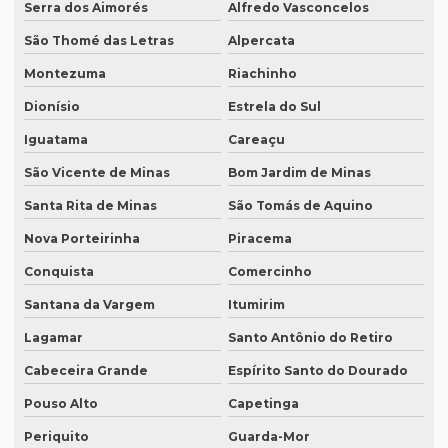
Serra dos Aimorés
Alfredo Vasconcelos
Revisão de textos em português
São Thomé das Letras
Alpercata
Revisão de textos técnicos
Montezuma
Riachinho
Revisão de trabalhos acadêmicos
Dionísio
Estrela do Sul
Serviço de degravação de audio
Iguatama
Careaçu
Serviço de degravação de áudio em texto
São Vicente de Minas
Bom Jardim de Minas
Serviço de degravação em espanhol
Santa Rita de Minas
São Tomás de Aquino
Nova Porteirinha
Piracema
Serviço de intérprete inglês espanhol
Conquista
Comercinho
Serviço de intérpretes de idiomas
Santana da Vargem
Itumirim
Serviço de legendagem
Lagamar
Santo Antônio do Retiro
Serviço de legendagem de vídeos
Cabeceira Grande
Espírito Santo do Dourado
Serviço de revisão de artigos científicos
Pouso Alto
Capetinga
Serviço de revisão gramatical profissional
Periquito
Guarda-Mor