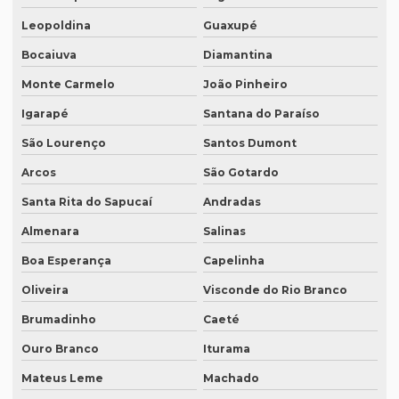
Leopoldina
Guaxupé
Empresa tradução site
Bocaiuva
Diamantina
Empresa de tradução de sites em inglês
Monte Carmelo
João Pinheiro
Empresa de tradução sp
Igarapé
Santana do Paraíso
Empresa de tradução técnica
São Lourenço
Santos Dumont
Empresa de tradução técnica em inglês
Arcos
São Gotardo
Empresa de tradução de textos
Santa Rita do Sapucaí
Andradas
Empresa tradutora juramentada
Almenara
Salinas
Empresa tradutora juramentada em brasília
Boa Esperança
Capelinha
Empresa tradutora juramentada em recife
Oliveira
Visconde do Rio Branco
Empresa de tradutores juramentados
Brumadinho
Caeté
Ouro Branco
Iturama
Empresa de tradutores juramentados em brasília
Mateus Leme
Machado
Empresa de tradutores juramentados em fortaleza