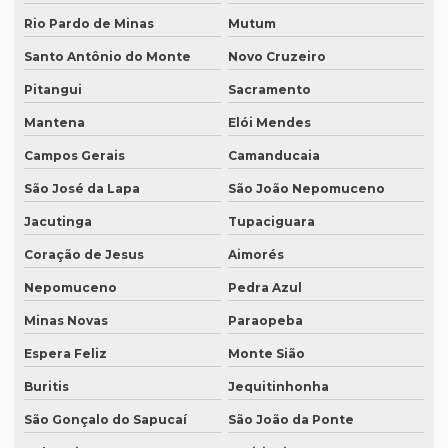
Equipamento para tradução simultanea
Rio Pardo de Minas
Mutum
Equipamento de tradução simultânea portátil
Santo Antônio do Monte
Novo Cruzeiro
Equipamento tradução simultanea preço
Pitangui
Sacramento
Equipamentos para interpretação simultânea
Mantena
Elói Mendes
Equipamentos necessários para tradução simultânea
Campos Gerais
Camanducaia
Equipamentos de tradução simultânea sp
São José da Lapa
São João Nepomuceno
Interpretação simultânea
Jacutinga
Tupaciguara
Intérprete alemão profissional
Coração de Jesus
Aimorés
Nepomuceno
Pedra Azul
Intérprete chinês português
Minas Novas
Paraopeba
Intérprete para congressos
Espera Feliz
Monte Sião
Intérprete consecutivo
Buritis
Jequitinhonha
Intérprete de coreano em são paulo
São Gonçalo do Sapucaí
São João da Ponte
Intérprete de espanhol em brasília