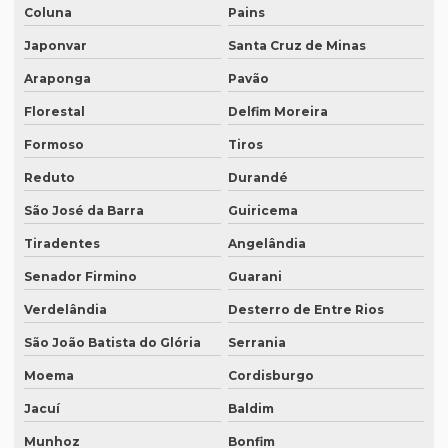
Coluna
Pains
Quanto custa uma tradução juramentada em francês
Japonvar
Santa Cruz de Minas
Quanto custa uma tradução juramentada em italiano
Araponga
Pavão
Quem faz tradução de artigos científicos
Florestal
Delfim Moreira
Quem faz tradução juramentada em mg
Formoso
Tiros
Quem faz tradução simultânea teams
Reduto
Durandé
Quem faz transcrição de áudio em portugues
São José da Barra
Guiricema
Rádios para tradução simultânea
Tiradentes
Angelândia
Revisão de artigos científicos
Senador Firmino
Guarani
Revisão gramatical profissional
Verdelândia
Desterro de Entre Rios
São João Batista do Glória
Serrania
Revisão em ingles
Moema
Cordisburgo
Revisão em ingles tradução
Jacuí
Baldim
Revisão de manuscritos literários
Munhoz
Bonfim