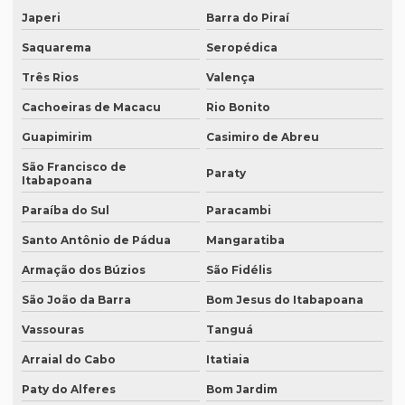
Japeri
Barra do Piraí
Empresa que faz tradução simultânea em curitiba
Saquarema
Seropédica
Empresa que faz tradução simultânea em recife
Três Rios
Valença
Empresa que traduz artigos científicos
Cachoeiras de Macacu
Rio Bonito
Empresa que traduz artigos científicos em brasília
Guapimirim
Casimiro de Abreu
Empresa que traduz artigos científicos em sp
São Francisco de
Paraty
Itabapoana
Empresa que traduz textos jurídicos
Paraíba do Sul
Paracambi
Empresa que traduz textos jurídicos em campinas
Santo Antônio de Pádua
Mangaratiba
Empresa que traduz textos jurídicos em fortaleza
Armação dos Búzios
São Fidélis
Empresa que transcreve áudios
São João da Barra
Bom Jesus do Itabapoana
Empresa que transcreve áudios em curitiba
Vassouras
Tanguá
Empresa que transcreve áudios em porto alegre
Arraial do Cabo
Itatiaia
Empresa de revisão de textos em espanhol
Paty do Alferes
Bom Jardim