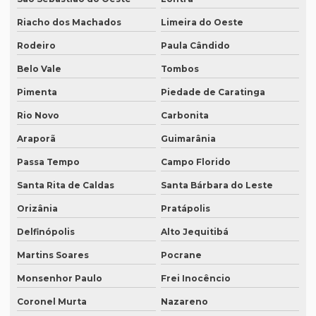
Quanto custa equipamento de tradução simultânea
Riacho dos Machados
Limeira do Oeste
Quanto custa para fazer uma tradução juramentada
Rodeiro
Paula Cândido
Quanto custa tradução juramentada alemão
Belo Vale
Tombos
Quanto custa tradução juramentada espanhol
Pimenta
Piedade de Caratinga
Quanto custa tradução juramentada ingles
Rio Novo
Carbonita
Quanto custa tradução para o inglês
Araporã
Guimarânia
Quanto custa tradução por palavra
Passa Tempo
Campo Florido
Quanto custa a tradução de um manual técnico?
Santa Rita de Caldas
Santa Bárbara do Leste
Quanto custa traduzir para alemão
Orizânia
Pratápolis
Quanto custa traduzir documentos
Delfinópolis
Alto Jequitibá
Quanto custa traduzir um livro
Martins Soares
Pocrane
Monsenhor Paulo
Frei Inocêncio
Quanto custa um tradutor juramentado
Coronel Murta
Nazareno
Quanto custa uma tradução juramentada