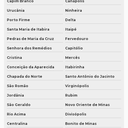
Capim Branco
Canápolis
Preço tradução juramentada brasil
Urucânia
Ninheira
Preço de tradução juramentada italiano
Porto Firme
Delta
Preço de tradução e legendagem
Santa Maria de Itabira
Itaipé
Preço tradução por página
Pedras de Maria da Cruz
Fervedouro
Preço tradução por palavra
Senhora dos Remédios
Capitólio
Preço tradução português inglês
Cristina
Mercês
Preço tradução russo
Conceição da Aparecida
Itabirinha
Chapada do Norte
Santo Antônio do Jacinto
Preço tradução russo português
São Romão
Virginópolis
Preço tradução simultânea
Jordânia
Rubim
Preço tradução técnica
São Geraldo
Novo Oriente de Minas
Preço tradutor juramentado
Rio Acima
Divisópolis
Preço de um artigo científico
Centralina
Bonito de Minas