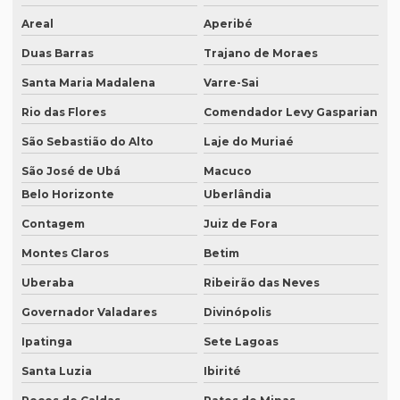
Areal
Aperibé
Empresa de tradução de documentos
Duas Barras
Trajano de Moraes
Empresa tradução espanhol
Santa Maria Madalena
Varre-Sai
Empresa de tradução especializada
Rio das Flores
Comendador Levy Gasparian
Empresa de tradução especializada em brasília
São Sebastião do Alto
Laje do Muriaé
Empresa de tradução especializada em recife
São José de Ubá
Macuco
Empresa de tradução para eventos
Belo Horizonte
Uberlândia
Empresa de tradução em ingles
Contagem
Juiz de Fora
Empresa de tradução ingles portugues
Montes Claros
Betim
Uberaba
Ribeirão das Neves
Empresa tradução japonês
Governador Valadares
Divinópolis
Empresa de tradução juramentada
Ipatinga
Sete Lagoas
Empresa de tradução juramentada para diplomas
Santa Luzia
Ibirité
Empresa de tradução juramentada para diplomas em brasília