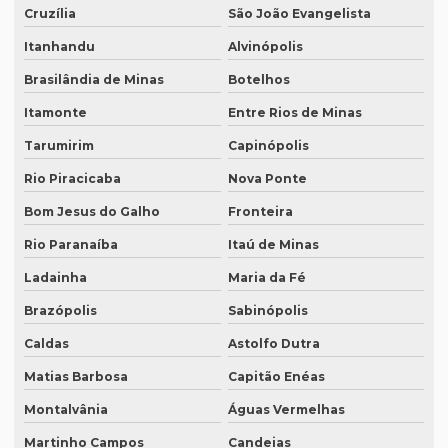
Legendagem em espanhol
Cruzília
São João Evangelista
Legendagem em inglês
Itanhandu
Alvinópolis
Brasilândia de Minas
Botelhos
Legendagem em português
Itamonte
Entre Rios de Minas
Legendagem preço por minuto
Tarumirim
Capinópolis
Legendagem profissional
Rio Piracicaba
Nova Ponte
Legendagem rio de janeiro
Bom Jesus do Galho
Fronteira
Legendagem de vídeos
Rio Paranaíba
Itaú de Minas
Locação de equipamentos para tradução simultânea
Ladainha
Maria da Fé
Locação sistema infravermelho para tradução simultânea
Brazópolis
Sabinópolis
Localização de software
Caldas
Astolfo Dutra
Melhor empresa de tradução em df
Matias Barbosa
Capitão Enéas
Melhor empresa de transcrição de áudio whatsapp
Montalvânia
Águas Vermelhas
Melhor tradução simultânea
Martinho Campos
Candeias