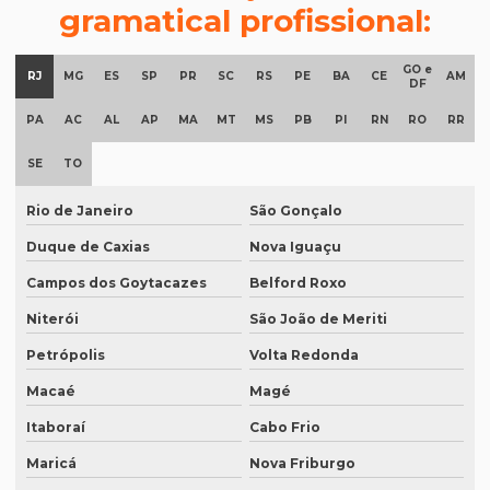
gramatical profissional:
Documentos para tradução juramentada
GO e
Empresa de degravação de audiência
RJ
MG
ES
SP
PR
SC
RS
PE
BA
CE
AM
DF
Empresa de degravação de audiência em brasília
PA
AC
AL
AP
MA
MT
MS
PB
PI
RN
RO
RR
Empresa de degravação de vídeo
SE
TO
Empresa de degravação de vídeo em BH
Rio de Janeiro
São Gonçalo
Empresa de degravação de vídeo em campinas
Duque de Caxias
Nova Iguaçu
Empresa de degravação whatsapp
Campos dos Goytacazes
Belford Roxo
Empresa de degravação whatsapp em curitiba
Niterói
São João de Meriti
Empresa de legendagem
Petrópolis
Volta Redonda
Empresa de legendagem de filmes
Macaé
Magé
Empresa de legendagem de filmes em sp
Itaboraí
Cabo Frio
Maricá
Nova Friburgo
Empresa de legendagem em inglês