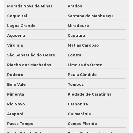
Morada Nova de Minas
Prados
Qual o valor da tradução juramentada
Coqueiral
Santana do Manhuaçu
Qual o valor de tradução por página?
Lagoa Grande
Miradouro
Qual é o valor de um artigo científico
Açucena
Caputira
Quando eu preciso de uma tradução juramentada?
Virgínia
Matias Cardoso
Quanto custa a diária tradução simultânea
São Sebastião do Oeste
Lontra
Quanto custa a diária de um intérprete simultâneo
Riacho dos Machados
Limeira do Oeste
Quanto custa equipamento de tradução simultânea
Rodeiro
Paula Cândido
Quanto custa para fazer uma tradução juramentada
Belo Vale
Tombos
Quanto custa tradução juramentada alemão
Pimenta
Piedade de Caratinga
Quanto custa tradução juramentada espanhol
Rio Novo
Carbonita
Araporã
Guimarânia
Quanto custa tradução juramentada ingles
Passa Tempo
Campo Florido
Quanto custa tradução para o inglês