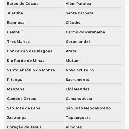
Barão de Cocais
Além Paraíba
Empresas de tradução de artigos científicos em inglês
Juatuba
Santa Bárbara
Empresas de tradução em curitiba
Espinosa
Cláudio
Empresas de tradução online
Cambuí
Carmo do Paranaíba
Empresas de tradução porto alegre
Três Marias
Coromandel
Empresas de transcrição
Conceição das Alagoas
Prata
Empresas de transcrição de áudio para -texto
Rio Pardo de Minas
Mutum
Equipamento para tradução simultanea
Santo Antônio do Monte
Novo Cruzeiro
Pitangui
Sacramento
Equipamento de tradução simultânea portátil
Mantena
Elói Mendes
Equipamento tradução simultanea preço
Campos Gerais
Camanducaia
Equipamentos para interpretação simultânea
São José da Lapa
São João Nepomuceno
Equipamentos necessários para tradução simultânea
Jacutinga
Tupaciguara
Equipamentos de tradução simultânea sp
Coração de Jesus
Aimorés