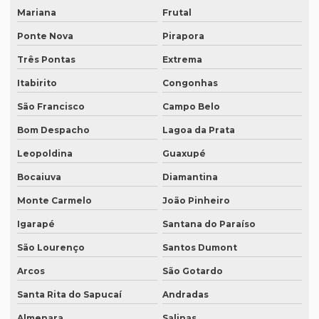
Mariana
Frutal
Empresa de tradução simultanea sp
Ponte Nova
Pirapora
Empresa de tradução simultânea para teams
Três Pontas
Extrema
Empresa de tradução simultânea para teams em campinas
Itabirito
Congonhas
Empresa de tradução simultânea para teams em recife
São Francisco
Campo Belo
Empresa de tradução simultânea para zoom
Bom Despacho
Lagoa da Prata
Empresa de tradução simultânea para zoom em curitiba
Leopoldina
Guaxupé
Empresa de tradução simultânea para zoom em sp
Bocaiuva
Diamantina
Empresa tradução site
Monte Carmelo
João Pinheiro
Empresa de tradução de sites em inglês
Igarapé
Santana do Paraíso
Empresa de tradução sp
São Lourenço
Santos Dumont
Arcos
São Gotardo
Empresa de tradução técnica
Santa Rita do Sapucaí
Andradas
Empresa de tradução técnica em inglês
Almenara
Salinas