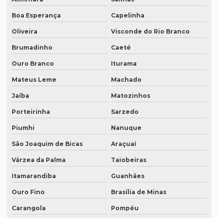
Empresa de tradução de textos
Boa Esperança
Capelinha
Empresa tradutora juramentada
Oliveira
Visconde do Rio Branco
Empresa tradutora juramentada em brasília
Brumadinho
Caeté
Empresa tradutora juramentada em recife
Ouro Branco
Iturama
Empresa de tradutores juramentados
Mateus Leme
Machado
Empresa de tradutores juramentados em brasília
Jaíba
Matozinhos
Empresa de tradutores juramentados em fortaleza
Porteirinha
Sarzedo
Empresa de transcrição de audio
Piumhi
Nanuque
Empresas especializadas em tradução
São Joaquim de Bicas
Araçuaí
Várzea da Palma
Taiobeiras
Empresas que fazem tradução
Itamarandiba
Guanhães
Empresas que fazem tradução juramentada
Ouro Fino
Brasília de Minas
Empresas que fazem tradução técnica
Carangola
Pompéu
Empresas que prestam serviço de tradução