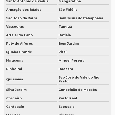
Santo Antônio de Pádua
Mangaratiba
Empresa que traduz textos jurídicos em campinas
Armação dos Búzios
São Fidélis
Empresa que traduz textos jurídicos em fortaleza
São João da Barra
Bom Jesus do Itabapoana
Vassouras
Tanguá
Empresa que transcreve áudios
Arraial do Cabo
Itatiaia
Empresa que transcreve áudios em curitiba
Paty do Alferes
Bom Jardim
Empresa que transcreve áudios em porto alegre
Iguaba Grande
Piraí
Empresa de revisão de textos em espanhol
Miracema
Miguel Pereira
Empresa de revisão de textos em francês
Pinheiral
Itaocara
Empresa de revisão de textos em português
São José do Vale do Rio
Quissamã
Preto
Empresa de revisão de textos técnicos
Silva Jardim
Conceição de Macabu
Empresa de tradução de artigos
Cordeiro
Porto Real
Empresa de tradução de artigos em fortaleza
Cantagalo
Sapucaia
Empresa de tradução de artigos em inglês