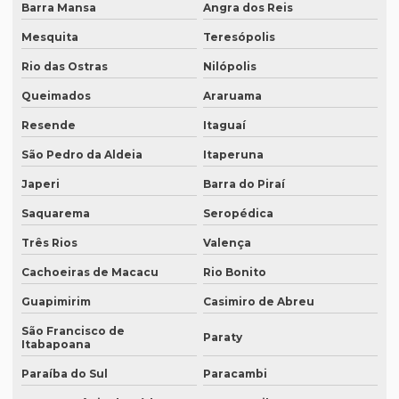
Barra Mansa
Angra dos Reis
Empresa de legendagem sp
Mesquita
Teresópolis
Empresa de legendagem de vídeos em espanhol
Rio das Ostras
Nilópolis
Empresa que apostila tradução juramentada
Queimados
Araruama
Empresa que apostila tradução juramentada em campinas
Resende
Itaguaí
Empresa que apostila tradução juramentada em porto alegre
São Pedro da Aldeia
Itaperuna
Empresa que faz tradução juramentada
Japeri
Barra do Piraí
Empresa que faz tradução simultânea
Saquarema
Seropédica
Empresa que faz tradução simultânea em curitiba
Três Rios
Valença
Empresa que faz tradução simultânea em recife
Cachoeiras de Macacu
Rio Bonito
Empresa que traduz artigos científicos
Guapimirim
Casimiro de Abreu
São Francisco de
Empresa que traduz artigos científicos em brasília
Paraty
Itabapoana
Empresa que traduz artigos científicos em sp
Paraíba do Sul
Paracambi
Empresa que traduz textos jurídicos