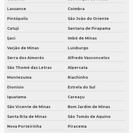
Revisão de textos em coreano
Lassance
Coimbra
Revisão de textos em espanhol
Pintópolis
São João do Oriente
Revisão de textos em francês
Catuji
Santana de Pirapama
Revisão de textos em inglês
Ijaci
Imbé de Minas
Revisão de textos em japonês
Varjão de Minas
Luisburgo
Revisão de textos jurídicos
Serra dos Aimorés
Alfredo Vasconcelos
São Thomé das Letras
Alpercata
Revisão de textos em mandarim
Montezuma
Riachinho
Revisão de textos em português
Dionísio
Estrela do Sul
Revisão de textos técnicos
Iguatama
Careaçu
Revisão de trabalhos acadêmicos
São Vicente de Minas
Bom Jardim de Minas
Serviço de degravação de audio
Santa Rita de Minas
São Tomás de Aquino
Serviço de degravação de áudio em texto
Nova Porteirinha
Piracema
Serviço de degravação em espanhol