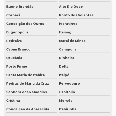
Preço para tradução
Bueno Brandão
Alto Rio Doce
Preço de tradução de árabe
Coroaci
Ponto dos Volantes
Preço tradução em chinês
Conceição dos Ouros
Igaratinga
Preço tradução para francês
Eugenópolis
Itamogi
Preço tradução francês portugues
Pedralva
Icaraí de Minas
Preço de tradução juramentada
Capim Branco
Canápolis
Preço tradução juramentada alemão
Urucânia
Ninheira
Porto Firme
Delta
Preço tradução juramentada brasil
Santa Maria de Itabira
Itaipé
Preço de tradução juramentada italiano
Pedras de Maria da Cruz
Fervedouro
Preço de tradução e legendagem
Senhora dos Remédios
Capitólio
Preço tradução por página
Cristina
Mercês
Preço tradução por palavra
Conceição da Aparecida
Itabirinha
Preço tradução português inglês