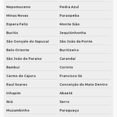
Interpretação simultânea
Nepomuceno
Pedra Azul
Intérprete alemão profissional
Minas Novas
Paraopeba
Intérprete chinês português
Espera Feliz
Monte Sião
Intérprete para congressos
Buritis
Jequitinhonha
Intérprete consecutivo
São Gonçalo do Sapucaí
São João da Ponte
Intérprete de coreano em são paulo
Belo Oriente
Buritizeiro
São João do Paraíso
Carandaí
Intérprete de espanhol em brasília
Bambuí
Corinto
Intérprete de espanhol em campinas
Carmo do Cajuru
Francisco Sá
Intérprete de espanhol em curitiba
Raul Soares
Conceição do Mato Dentro
Intérprete de espanhol em porto alegre
Inhapim
Abaeté
Intérprete para eventos
Ibiá
Serro
Intérprete de inglês em campinas
Muzambinho
Paraguaçu
Intérprete de inglês em curitiba