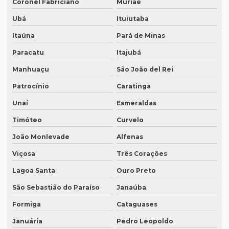
Empresa de tradução juramentada em italiano em curitiba
Coronel Fabriciano
Muriaé
Ubá
Ituiutaba
Empresa de tradução juramentada em italiano em fortaleza
Itaúna
Pará de Minas
Empresa de tradução juramentada rj
Paracatu
Itajubá
Empresa de tradução juramentada sp
Manhuaçu
São João del Rei
Empresa de tradução e legendagem
Patrocínio
Caratinga
Empresa de tradução de patentes
Unaí
Esmeraldas
Empresa de tradução de patentes em curitiba
Timóteo
Curvelo
Empresa de tradução de patentes em porto alegre
João Monlevade
Alfenas
Empresa de tradução profissional
Viçosa
Três Corações
Empresa tradução rio de janeiro
Lagoa Santa
Ouro Preto
Empresa de tradução rj
São Sebastião do Paraíso
Janaúba
Empresa de tradução em são paulo
Formiga
Cataguases
Januária
Pedro Leopoldo
Empresa de tradução simultanea