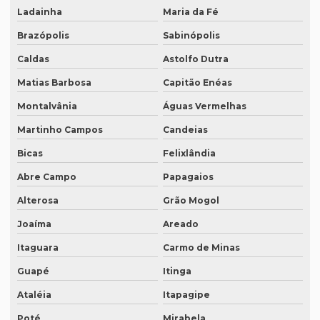
Ladainha
Maria da Fé
Legendagem de vídeos
Brazópolis
Sabinópolis
Locação de equipamentos para tradução simultânea
Caldas
Astolfo Dutra
Locação sistema infravermelho para tradução simultânea
Matias Barbosa
Capitão Enéas
Localização de software
Montalvânia
Águas Vermelhas
Melhor empresa de tradução em df
Martinho Campos
Candeias
Melhor empresa de transcrição de áudio whatsapp
Bicas
Felixlândia
Melhor tradução simultânea
Abre Campo
Papagaios
O que é degravação de áudio
Alterosa
Grão Mogol
O que é degravação de vídeo
Joaíma
Areado
O que significa tradução juramentada
Itaguara
Carmo de Minas
O que significa tradução juramentada em inglês
Guapé
Itinga
Ataléia
Itapagipe
O que é tradução juramentada
Poté
Mirabela