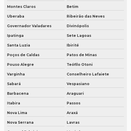
Empresa de tradução para eventos
Montes Claros
Betim
Empresa de tradução em ingles
Uberaba
Ribeirão das Neves
Empresa de tradução ingles portugues
Governador Valadares
Divinópolis
Empresa tradução japonês
Ipatinga
Sete Lagoas
Empresa de tradução juramentada
Santa Luzia
Ibirité
Empresa de tradução juramentada para diplomas
Poços de Caldas
Patos de Minas
Empresa de tradução juramentada para diplomas em brasília
Pouso Alegre
Teófilo Otoni
Varginha
Conselheiro Lafaiete
Empresa de tradução juramentada para diplomas em porto
alegre
Sabará
Vespasiano
Empresa de tradução juramentada em inglês
Barbacena
Araguari
Empresa de tradução juramentada em inglês em campinas
Itabira
Passos
Empresa de tradução juramentada em inglês em sp
Nova Lima
Araxá
Empresa de tradução juramentada em italiano
Nova Serrana
Lavras