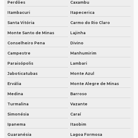
Perdões
Caxambu
Intérprete inglês espanhol português
Itambacuri
Itapecerica
Intérprete de inglês em porto alegre
Santa Vitória
Carmo do Rio Claro
Intérprete de inglês português
Monte Santo de Minas
Lajinha
Interprete de italiano profissional
Conselheiro Pena
Divino
Campestre
Manhumirim
Intérprete japonês português
Paraisópolis
Lambari
Intérprete juramentado
Jaboticatubas
Monte Azul
Intérprete mandarim português
Ervália
Monte Alegre de Minas
Intérprete de negócios
Medina
Barroso
Intérprete para palestras
Turmalina
Vazante
Intérprete português chinês
Simonésia
Caraí
Intérprete português inglês profissional
Ipanema
Itaobim
Intérprete português japonês
Guaranésia
Lagoa Formosa