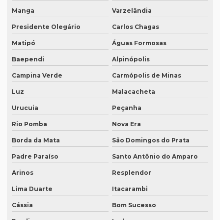
Intérprete português mandarim
Manga
Varzelândia
Intérprete profissional coreano português
Presidente Olegário
Carlos Chagas
Intérprete profissional em eventos
Matipó
Águas Formosas
Baependi
Alpinópolis
Intérprete profissional de francês
Campina Verde
Carmópolis de Minas
Intérprete profissional de japonês
Luz
Malacacheta
Intérprete remoto
Urucuia
Peçanha
Intérprete para reuniões
Rio Pomba
Nova Era
Intérprete para seminários
Borda da Mata
São Domingos do Prata
Intérprete simultâneo em bh
Padre Paraíso
Santo Antônio do Amparo
Intérprete simultâneo espanhol em bh
Arinos
Resplendor
Intérprete simultâneo espanhol rio de janeiro
Lima Duarte
Itacarambi
Intérprete simultâneo inglês em bh
Cássia
Bom Sucesso
Intérprete simultâneo inglês rj