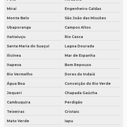
O que é tradução juramentada de um documento
Miraí
Engenheiro Caldas
O que é tradução simultânea
Monte Belo
São João das Missões
O que é tradução técnica
Ubaporanga
Campos Altos
O que é um tradutor técnico?
Itatiaiuçu
Rio Casca
Onde encontrar um tradutor juramentado?
Santa Maria do Suaçuí
Lagoa Dourada
Onde fazer tradução de artigos em inglês
Ilicínea
Mar de Espanha
Onde fazer tradução em bh
Itapeva
Bom Repouso
Onde fazer tradução em campinas
Rio Vermelho
Dores do Indaiá
Onde fazer tradução em curitiba
Água Boa
Conceição do Rio Verde
Onde fazer tradução em fortaleza
Jequeri
Chapada Gaúcha
Cambuquira
Perdigão
Onde fazer tradução de inglês jurídico
Teixeiras
Cristais
Onde fazer tradução juramentada em brasília
Mato Verde
Iapu
Onde fazer tradução juramentada no rio de janeiro