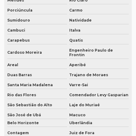
Mendes
Rio Claro
Empresa de tradução de artigos no rio de janeiro
Porciúncula
Carmo
Empresa de tradução de artigos no rj
Sumidouro
Natividade
Empresa de tradução de artigos em porto alegre
Cambuci
Italva
Empresa de tradução de artigos em recife
Carapebus
Quatis
Empresa de tradução de artigos em sp
Engenheiro Paulo de
Cardoso Moreira
Frontin
Empresa de tradução brasil
Areal
Aperibé
Empresa de tradução campinas
Duas Barras
Trajano de Moraes
Empresa de tradução de documentos
Santa Maria Madalena
Varre-Sai
Empresa tradução espanhol
Rio das Flores
Comendador Levy Gasparian
Empresa de tradução especializada
São Sebastião do Alto
Laje do Muriaé
Empresa de tradução especializada em brasília
São José de Ubá
Macuco
Belo Horizonte
Uberlândia
Empresa de tradução especializada em recife
Contagem
Juiz de Fora