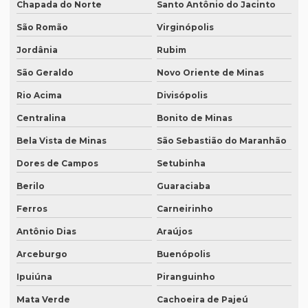
Chapada do Norte
Santo Antônio do Jacinto
Preço tradução russo
São Romão
Virginópolis
Preço tradução russo português
Jordânia
Rubim
Preço tradução simultânea
São Geraldo
Novo Oriente de Minas
Preço tradução técnica
Rio Acima
Divisópolis
Preço tradutor juramentado
Centralina
Bonito de Minas
Bela Vista de Minas
São Sebastião do Maranhão
Preço de um artigo científico
Dores de Campos
Setubinha
Profissional que realiza a tradução simultânea
Berilo
Guaraciaba
Quais documentos precisam de tradução juramentada
Ferros
Carneirinho
Qual a diferença entre tradução simples para tradução
juramentada?
Antônio Dias
Araújos
Qual é a melhor empresa de tradução em SP?
Arceburgo
Buenópolis
Qual é o preço da tradução simultânea?
Ipuiúna
Piranguinho
Mata Verde
Cachoeira de Pajeú
Qual o preço de uma tradução juramentada italiano?