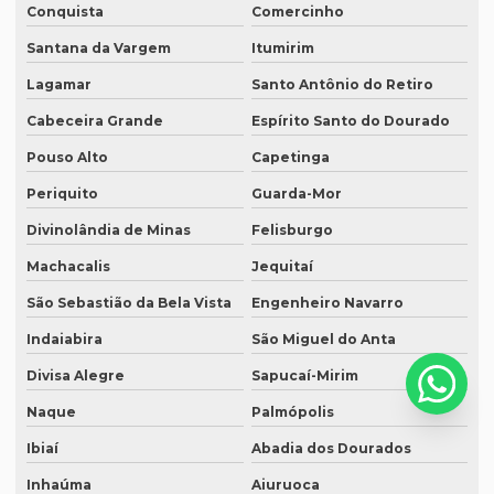
Conquista
Comercinho
Serviço de intérprete inglês espanhol
Santana da Vargem
Itumirim
Serviço de intérpretes de idiomas
Lagamar
Santo Antônio do Retiro
Serviço de legendagem
Cabeceira Grande
Espírito Santo do Dourado
Serviço de legendagem de vídeos
Pouso Alto
Capetinga
Periquito
Guarda-Mor
Serviço de revisão de artigos científicos
Divinolândia de Minas
Felisburgo
Serviço de revisão gramatical profissional
Machacalis
Jequitaí
Serviço de revisão de manuscritos literários
São Sebastião da Bela Vista
Engenheiro Navarro
Serviço de revisão ortográfica
Indaiabira
São Miguel do Anta
Serviço de revisão de teses e dissertações
Divisa Alegre
Sapucaí-Mirim
Serviço de revisão de textos em alemão
Naque
Palmópolis
Serviço de revisão de textos em árabe
Ibiaí
Abadia dos Dourados
Serviço de revisão de textos em coreano
Inhaúma
Aiuruoca