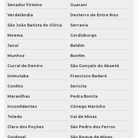
Senador Firmino
Guarani
Rádios para tradução simultânea
Verdelândia
Desterro de Entre Rios
Revisão de artigos científicos
São João Batista do Glória
Serrania
Revisão gramatical profissional
Moema
Cordisburgo
Revisão em ingles
Jacuí
Baldim
Revisão em ingles tradução
Munhoz
Bonfim
Revisão de manuscritos literários
Curral de Dentro
São Gonçalo do Abaeté
Revisão de teses e dissertações
Inimutaba
Francisco Badaró
Confins
Sericita
Revisão de texto acadêmico preço
Maravilhas
Pedra Bonita
Revisão de texto em inglês preço
Inconfidentes
Cônego Marinho
Revisão de textos academicos
Toledo
Iraí de Minas
Revisão de textos em alemão
Claro dos Poções
São Pedro dos Ferros
Revisão de textos em árabe
Guidoval
São Roque de Minas