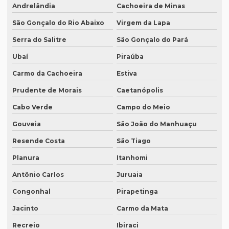
Andrelândia
Cachoeira de Minas
Onde fazer tradução juramentada no rj
São Gonçalo do Rio Abaixo
Virgem da Lapa
Onde fazer tradução juramentada em porto alegre
Serra do Salitre
São Gonçalo do Pará
Onde fazer tradução juramentada em recife
Ubaí
Piraúba
Onde fazer tradução juramentada em sp
Carmo da Cachoeira
Estiva
Onde fazer tradução em porto alegre
Prudente de Morais
Caetanópolis
Onde fazer transcrição de áudio para texto
Cabo Verde
Campo do Meio
Orçamento inglês tradução
Gouveia
São João do Manhuaçu
Orçamento legendagem
Resende Costa
São Tiago
Planura
Itanhomi
Preço interpretação simultânea
Antônio Carlos
Juruaia
Preço lauda tradução
Congonhal
Pirapetinga
Preço revisão tradução
Jacinto
Carmo da Mata
Preço tabela tradução inglês
Recreio
Ibiraci