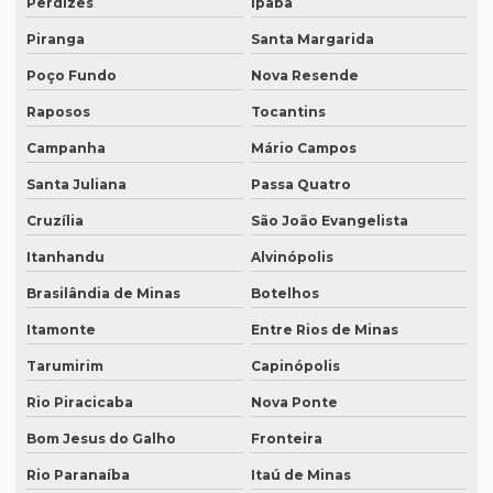
Perdizes
Ipaba
Intérprete de videoconferência
Piranga
Santa Margarida
Poço Fundo
Nova Resende
Intérprete para webinars
Raposos
Tocantins
Intérprete para workshops
Campanha
Mário Campos
Intérpretes para conferências
Santa Juliana
Passa Quatro
Intérpretes para eventos corporativos
Cruzília
São João Evangelista
Lauda de tradução
Itanhandu
Alvinópolis
Legendagem em espanhol
Brasilândia de Minas
Botelhos
Legendagem em inglês
Itamonte
Entre Rios de Minas
Legendagem em português
Tarumirim
Capinópolis
Legendagem preço por minuto
Rio Piracicaba
Nova Ponte
Legendagem profissional
Bom Jesus do Galho
Fronteira
Legendagem rio de janeiro
Rio Paranaíba
Itaú de Minas