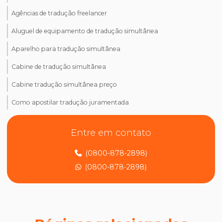
Agências de tradução freelancer
Aluguel de equipamento de tradução simultânea
Aparelho para tradução simultânea
Cabine de tradução simultânea
Cabine tradução simultânea preço
Como apostilar tradução juramentada
Como ativar tradução simultânea no teams
Entre em contato
Como ativar tradução simultânea no zoom
(0800-878-2898)
Como dizer tradução juramentada em inglês
(0800-878-2898)
Como encontrar um tradutor juramentado
Como fazer tradução de artigos científicos
Como fazer tradução juramentada