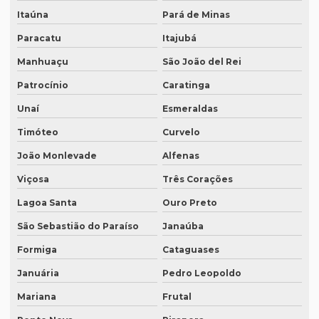
Empresa de tradução juramentada em italiano em curitiba
Itaúna
Pará de Minas
Empresa de tradução juramentada em italiano em fortaleza
Paracatu
Itajubá
Empresa de tradução juramentada rj
Manhuaçu
São João del Rei
Empresa de tradução juramentada sp
Patrocínio
Caratinga
Empresa de tradução e legendagem
Unaí
Esmeraldas
Empresa de tradução de patentes
Timóteo
Curvelo
João Monlevade
Alfenas
Empresa de tradução de patentes em curitiba
Viçosa
Três Corações
Empresa de tradução de patentes em porto alegre
Lagoa Santa
Ouro Preto
Empresa de tradução profissional
São Sebastião do Paraíso
Janaúba
Empresa tradução rio de janeiro
Formiga
Cataguases
Empresa de tradução rj
Januária
Pedro Leopoldo
Empresa de tradução em são paulo
Mariana
Frutal
Empresa de tradução simultanea