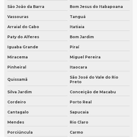
Empresa que traduz textos jurídicos
São João da Barra
Bom Jesus do Itabapoana
Empresa que traduz textos jurídicos em campinas
Vassouras
Tanguá
Empresa que traduz textos jurídicos em fortaleza
Arraial do Cabo
Itatiaia
Empresa que transcreve áudios
Paty do Alferes
Bom Jardim
Empresa que transcreve áudios em curitiba
Iguaba Grande
Piraí
Empresa que transcreve áudios em porto alegre
Miracema
Miguel Pereira
Empresa de revisão de textos em espanhol
Pinheiral
Itaocara
São José do Vale do Rio
Empresa de revisão de textos em francês
Quissamã
Preto
Empresa de revisão de textos em português
Silva Jardim
Conceição de Macabu
Empresa de revisão de textos técnicos
Cordeiro
Porto Real
Empresa de tradução de artigos
Cantagalo
Sapucaia
Empresa de tradução de artigos em fortaleza
Mendes
Rio Claro
Porciúncula
Carmo
Empresa de tradução de artigos em inglês