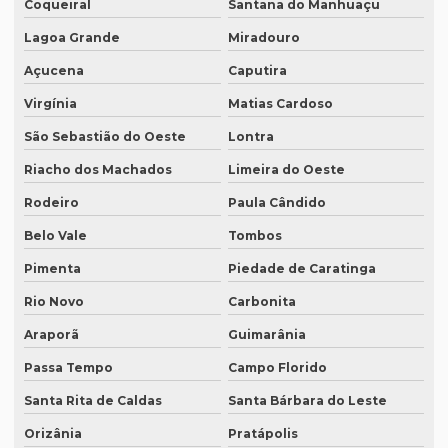
Coqueiral
Santana do Manhuaçu
Qual o valor da tradução juramentada
Lagoa Grande
Miradouro
Qual o valor de tradução por página?
Açucena
Caputira
Qual é o valor de um artigo científico
Virgínia
Matias Cardoso
Quando eu preciso de uma tradução juramentada?
São Sebastião do Oeste
Lontra
Riacho dos Machados
Limeira do Oeste
Quanto custa a diária tradução simultânea
Rodeiro
Paula Cândido
Quanto custa a diária de um intérprete simultâneo
Belo Vale
Tombos
Quanto custa equipamento de tradução simultânea
Pimenta
Piedade de Caratinga
Quanto custa para fazer uma tradução juramentada
Rio Novo
Carbonita
Quanto custa tradução juramentada alemão
Araporã
Guimarânia
Quanto custa tradução juramentada espanhol
Passa Tempo
Campo Florido
Quanto custa tradução juramentada ingles
Santa Rita de Caldas
Santa Bárbara do Leste
Quanto custa tradução para o inglês
Orizânia
Pratápolis