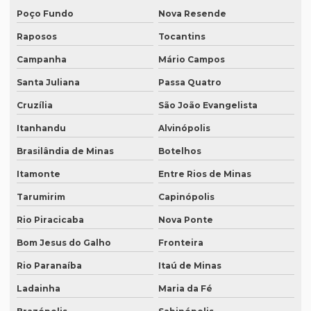
Intérprete simultâneo inglês rj
Poço Fundo
Nova Resende
Intérprete de videoconferência
Raposos
Tocantins
Intérprete para webinars
Campanha
Mário Campos
Intérprete para workshops
Santa Juliana
Passa Quatro
Intérpretes para conferências
Cruzília
São João Evangelista
Intérpretes para eventos corporativos
Itanhandu
Alvinópolis
Lauda de tradução
Brasilândia de Minas
Botelhos
Itamonte
Entre Rios de Minas
Legendagem em espanhol
Tarumirim
Capinópolis
Legendagem em inglês
Rio Piracicaba
Nova Ponte
Legendagem em português
Bom Jesus do Galho
Fronteira
Legendagem preço por minuto
Rio Paranaíba
Itaú de Minas
Legendagem profissional
Ladainha
Maria da Fé
Legendagem rio de janeiro