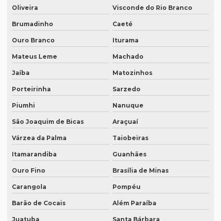
Empresa de tradução de textos
Oliveira
Visconde do Rio Branco
Empresa tradutora juramentada
Brumadinho
Caeté
Empresa tradutora juramentada em brasília
Ouro Branco
Iturama
Mateus Leme
Machado
Empresa tradutora juramentada em recife
Jaíba
Matozinhos
Empresa de tradutores juramentados
Porteirinha
Sarzedo
Empresa de tradutores juramentados em brasília
Piumhi
Nanuque
Empresa de tradutores juramentados em fortaleza
São Joaquim de Bicas
Araçuaí
Empresa de transcrição de audio
Várzea da Palma
Taiobeiras
Empresas especializadas em tradução
Itamarandiba
Guanhães
Empresas que fazem tradução
Ouro Fino
Brasília de Minas
Empresas que fazem tradução juramentada
Carangola
Pompéu
Empresas que fazem tradução técnica
Barão de Cocais
Além Paraíba
Empresas que prestam serviço de tradução
Juatuba
Santa Bárbara