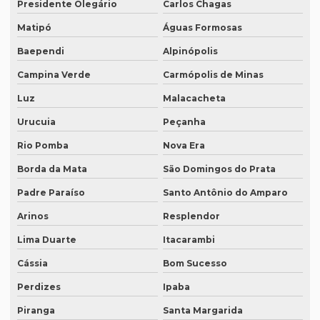
Presidente Olegário
Carlos Chagas
Intérprete português mandarim
Matipó
Águas Formosas
Intérprete profissional coreano português
Baependi
Alpinópolis
Intérprete profissional em eventos
Campina Verde
Carmópolis de Minas
Intérprete profissional de francês
Luz
Malacacheta
Intérprete profissional de japonês
Urucuia
Peçanha
Intérprete remoto
Rio Pomba
Nova Era
Intérprete para reuniões
Borda da Mata
São Domingos do Prata
Intérprete para seminários
Padre Paraíso
Santo Antônio do Amparo
Arinos
Resplendor
Intérprete simultâneo em bh
Lima Duarte
Itacarambi
Intérprete simultâneo espanhol em bh
Cássia
Bom Sucesso
Intérprete simultâneo espanhol rio de janeiro
Perdizes
Ipaba
Intérprete simultâneo inglês em bh
Piranga
Santa Margarida