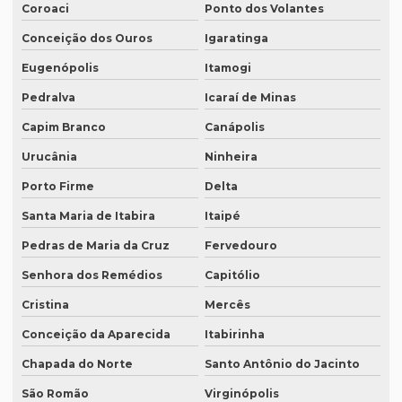
Preço para tradução
Coroaci
Ponto dos Volantes
Conceição dos Ouros
Igaratinga
Preço de tradução de árabe
Eugenópolis
Itamogi
Preço tradução em chinês
Pedralva
Icaraí de Minas
Preço tradução para francês
Capim Branco
Canápolis
Preço tradução francês portugues
Urucânia
Ninheira
Preço de tradução juramentada
Porto Firme
Delta
Preço tradução juramentada alemão
Santa Maria de Itabira
Itaipé
Preço tradução juramentada brasil
Pedras de Maria da Cruz
Fervedouro
Preço de tradução juramentada italiano
Senhora dos Remédios
Capitólio
Preço de tradução e legendagem
Cristina
Mercês
Preço tradução por página
Conceição da Aparecida
Itabirinha
Preço tradução por palavra
Chapada do Norte
Santo Antônio do Jacinto
São Romão
Virginópolis
Preço tradução português inglês