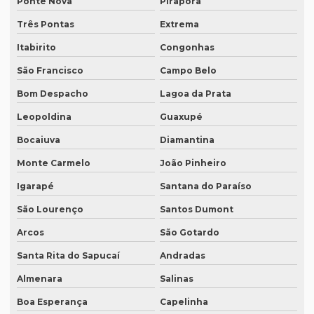
Ponte Nova
Pirapora
Empresa de tradução simultanea sp
Três Pontas
Extrema
Empresa de tradução simultânea para teams
Itabirito
Congonhas
Empresa de tradução simultânea para teams em campinas
São Francisco
Campo Belo
Empresa de tradução simultânea para teams em recife
Bom Despacho
Lagoa da Prata
Leopoldina
Guaxupé
Empresa de tradução simultânea para zoom
Bocaiuva
Diamantina
Empresa de tradução simultânea para zoom em curitiba
Monte Carmelo
João Pinheiro
Empresa de tradução simultânea para zoom em sp
Igarapé
Santana do Paraíso
Empresa tradução site
São Lourenço
Santos Dumont
Empresa de tradução de sites em inglês
Arcos
São Gotardo
Empresa de tradução sp
Santa Rita do Sapucaí
Andradas
Empresa de tradução técnica
Almenara
Salinas
Empresa de tradução técnica em inglês
Boa Esperança
Capelinha