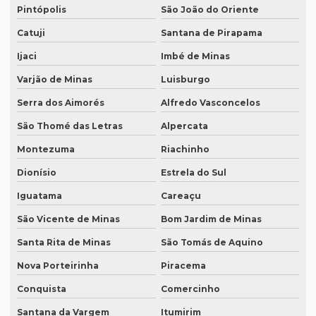
Pintópolis
São João do Oriente
Revisão de textos em coreano
Catuji
Santana de Pirapama
Revisão de textos em espanhol
Ijaci
Imbé de Minas
Revisão de textos em francês
Varjão de Minas
Luisburgo
Revisão de textos em inglês
Serra dos Aimorés
Alfredo Vasconcelos
Revisão de textos em japonês
São Thomé das Letras
Alpercata
Revisão de textos jurídicos
Montezuma
Riachinho
Revisão de textos em mandarim
Dionísio
Estrela do Sul
Revisão de textos em português
Iguatama
Careaçu
Revisão de textos técnicos
São Vicente de Minas
Bom Jardim de Minas
Revisão de trabalhos acadêmicos
Santa Rita de Minas
São Tomás de Aquino
Serviço de degravação de audio
Nova Porteirinha
Piracema
Conquista
Comercinho
Serviço de degravação de áudio em texto
Santana da Vargem
Itumirim
Serviço de degravação em espanhol