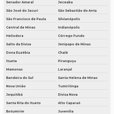
Senador Amaral
Jeceaba
Serviço de revisão de textos em japonês
São José do Jacuri
São Sebastião do Anta
Serviço de revisão de textos jurídicos
São Francisco de Paula
Silvianópolis
Serviço de revisão de textos em mandarim
Central de Minas
Indianópolis
Serviço de tradução
Heliodora
Córrego Fundo
Serviço tradução alemão
Salto da Divisa
Jenipapo de Minas
Serviço de tradução de artigos cientificos
Dona Euzébia
Chalé
Serviço de tradução de áudio
Itueta
Piranguçu
Serviço de tradução campinas
Mamonas
Laranjal
Bandeira do Sul
Santa Helena de Minas
Serviço de tradução certificada
Nova União
Tumiritinga
Serviço de tradução de curriculum profissional
Jequitibá
Divisa Nova
Serviço de tradução de documentos
Santa Rita do Itueto
Alto Caparaó
Serviço de tradução para espanhol
Botumirim
Juvenília