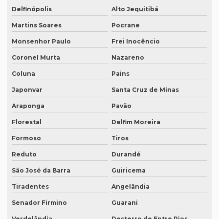
Quanto custa tradução por palavra
Delfinópolis
Alto Jequitibá
Quanto custa a tradução de um manual técnico?
Martins Soares
Pocrane
Quanto custa traduzir para alemão
Monsenhor Paulo
Frei Inocêncio
Coronel Murta
Nazareno
Quanto custa traduzir documentos
Coluna
Pains
Quanto custa traduzir um livro
Japonvar
Santa Cruz de Minas
Quanto custa um tradutor juramentado
Araponga
Pavão
Quanto custa uma tradução juramentada
Florestal
Delfim Moreira
Quanto custa uma tradução juramentada em francês
Formoso
Tiros
Quanto custa uma tradução juramentada em italiano
Reduto
Durandé
Quem faz tradução de artigos científicos
São José da Barra
Guiricema
Quem faz tradução juramentada em mg
Tiradentes
Angelândia
Quem faz tradução simultânea teams
Senador Firmino
Guarani
Quem faz transcrição de áudio em portugues
Verdelândia
Desterro de Entre Rios