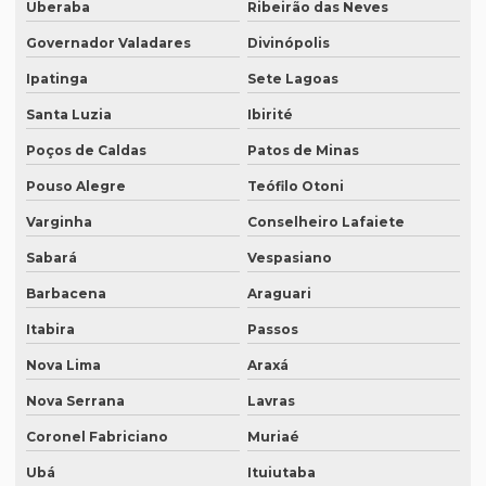
Empresa de tradução para eventos
Uberaba
Ribeirão das Neves
Governador Valadares
Divinópolis
Empresa de tradução em ingles
Ipatinga
Sete Lagoas
Empresa de tradução ingles portugues
Santa Luzia
Ibirité
Empresa tradução japonês
Poços de Caldas
Patos de Minas
Empresa de tradução juramentada
Pouso Alegre
Teófilo Otoni
Empresa de tradução juramentada para diplomas
Varginha
Conselheiro Lafaiete
Empresa de tradução juramentada para diplomas em brasília
Sabará
Vespasiano
Empresa de tradução juramentada para diplomas em porto
Barbacena
Araguari
alegre
Itabira
Passos
Empresa de tradução juramentada em inglês
Nova Lima
Araxá
Empresa de tradução juramentada em inglês em campinas
Nova Serrana
Lavras
Empresa de tradução juramentada em inglês em sp
Coronel Fabriciano
Muriaé
Empresa de tradução juramentada em italiano
Ubá
Ituiutaba