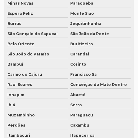
Minas Novas
Paraopeba
Interpretação simultânea
Espera Feliz
Monte Sião
Intérprete alemão profissional
Buritis
Jequitinhonha
Intérprete chinês português
São Gonçalo do Sapucaí
São João da Ponte
Intérprete para congressos
Belo Oriente
Buritizeiro
Intérprete consecutivo
São João do Paraíso
Carandaí
Intérprete de coreano em são paulo
Bambuí
Corinto
Intérprete de espanhol em brasília
Carmo do Cajuru
Francisco Sá
Intérprete de espanhol em campinas
Raul Soares
Conceição do Mato Dentro
Intérprete de espanhol em curitiba
Inhapim
Abaeté
Intérprete de espanhol em porto alegre
Ibiá
Serro
Intérprete para eventos
Muzambinho
Paraguaçu
Perdões
Caxambu
Intérprete de inglês em campinas
Itambacuri
Itapecerica
Intérprete de inglês em curitiba