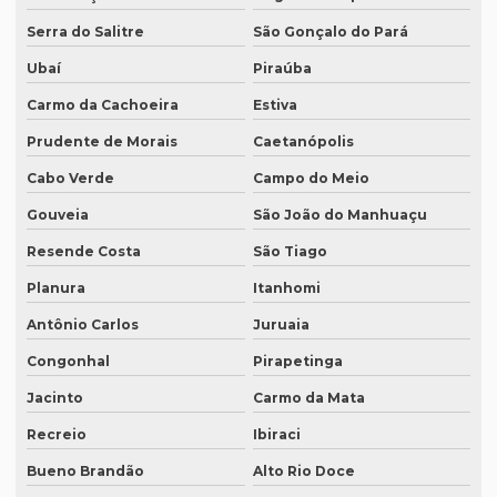
Onde fazer tradução juramentada no rj
Serra do Salitre
São Gonçalo do Pará
Onde fazer tradução juramentada em porto alegre
Ubaí
Piraúba
Carmo da Cachoeira
Estiva
Onde fazer tradução juramentada em recife
Prudente de Morais
Caetanópolis
Onde fazer tradução juramentada em sp
Cabo Verde
Campo do Meio
Onde fazer tradução em porto alegre
Gouveia
São João do Manhuaçu
Onde fazer transcrição de áudio para texto
Resende Costa
São Tiago
Orçamento inglês tradução
Planura
Itanhomi
Orçamento legendagem
Antônio Carlos
Juruaia
Preço interpretação simultânea
Congonhal
Pirapetinga
Preço lauda tradução
Jacinto
Carmo da Mata
Preço revisão tradução
Recreio
Ibiraci
Preço tabela tradução inglês
Bueno Brandão
Alto Rio Doce