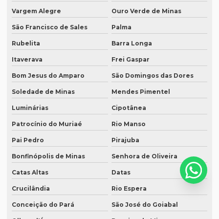
Serviço de tradução para eventos
Vargem Alegre
Ouro Verde de Minas
Serviço tradução inglês
São Francisco de Sales
Palma
Serviço de tradução de inglês para português
Rubelita
Barra Longa
Serviço de tradução e interpretação
Itaverava
Frei Gaspar
Serviço de tradução juramentada
Bom Jesus do Amparo
São Domingos das Dores
Serviço de tradução jurídica
Soledade de Minas
Mendes Pimentel
Serviço de tradução literária
Luminárias
Cipotânea
Patrocínio do Muriaé
Rio Manso
Serviço de tradução de livros
Pai Pedro
Pirajuba
Serviço de tradução online
Bonfinópolis de Minas
Senhora de Oliveira
Serviço de tradução em porto alegre
Catas Altas
Datas
Serviço de tradução de português para inglês
Crucilândia
Rio Espera
Serviço de tradução preço
Conceição do Pará
São José do Goiabal
Serviço de tradução profissional