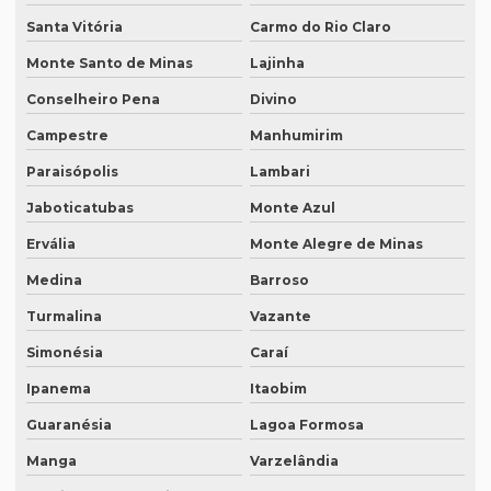
Santa Vitória
Carmo do Rio Claro
Intérprete inglês espanhol português
Monte Santo de Minas
Lajinha
Intérprete de inglês em porto alegre
Conselheiro Pena
Divino
Intérprete de inglês português
Campestre
Manhumirim
Interprete de italiano profissional
Paraisópolis
Lambari
Intérprete japonês português
Jaboticatubas
Monte Azul
Intérprete juramentado
Ervália
Monte Alegre de Minas
Intérprete mandarim português
Medina
Barroso
Intérprete de negócios
Turmalina
Vazante
Intérprete para palestras
Simonésia
Caraí
Ipanema
Itaobim
Intérprete português chinês
Guaranésia
Lagoa Formosa
Intérprete português inglês profissional
Manga
Varzelândia
Intérprete português japonês