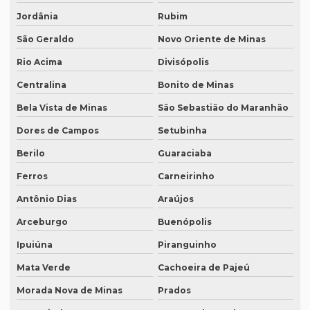
Jordânia
Rubim
Preço tradução russo
São Geraldo
Novo Oriente de Minas
Preço tradução russo português
Rio Acima
Divisópolis
Preço tradução simultânea
Centralina
Bonito de Minas
Preço tradução técnica
Bela Vista de Minas
São Sebastião do Maranhão
Preço tradutor juramentado
Dores de Campos
Setubinha
Preço de um artigo científico
Berilo
Guaraciaba
Profissional que realiza a tradução simultânea
Ferros
Carneirinho
Quais documentos precisam de tradução juramentada
Antônio Dias
Araújos
Qual a diferença entre tradução simples para tradução
Arceburgo
Buenópolis
juramentada?
Ipuiúna
Piranguinho
Qual é a melhor empresa de tradução em SP?
Mata Verde
Cachoeira de Pajeú
Qual é o preço da tradução simultânea?
Morada Nova de Minas
Prados
Qual o preço de uma tradução juramentada italiano?