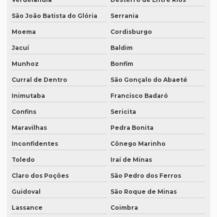
Rádios para tradução simultânea
São João Batista do Glória
Serrania
Moema
Cordisburgo
Revisão de artigos científicos
Jacuí
Baldim
Revisão gramatical profissional
Munhoz
Bonfim
Revisão em ingles
Curral de Dentro
São Gonçalo do Abaeté
Revisão em ingles tradução
Inimutaba
Francisco Badaró
Revisão de manuscritos literários
Confins
Sericita
Revisão de teses e dissertações
Maravilhas
Pedra Bonita
Revisão de texto acadêmico preço
Inconfidentes
Cônego Marinho
Revisão de texto em inglês preço
Toledo
Iraí de Minas
Revisão de textos academicos
Claro dos Poções
São Pedro dos Ferros
Revisão de textos em alemão
Guidoval
São Roque de Minas
Revisão de textos em árabe
Lassance
Coimbra