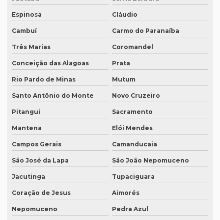
Empresas de tradução de artigos científicos em inglês
Espinosa
Cláudio
Cambuí
Carmo do Paranaíba
Empresas de tradução em curitiba
Três Marias
Coromandel
Empresas de tradução online
Conceição das Alagoas
Prata
Empresas de tradução porto alegre
Rio Pardo de Minas
Mutum
Empresas de transcrição
Santo Antônio do Monte
Novo Cruzeiro
Empresas de transcrição de áudio para -texto
Pitangui
Sacramento
Equipamento para tradução simultanea
Mantena
Elói Mendes
Equipamento de tradução simultânea portátil
Campos Gerais
Camanducaia
Equipamento tradução simultanea preço
São José da Lapa
São João Nepomuceno
Equipamentos para interpretação simultânea
Jacutinga
Tupaciguara
Equipamentos necessários para tradução simultânea
Coração de Jesus
Aimorés
Equipamentos de tradução simultânea sp
Nepomuceno
Pedra Azul