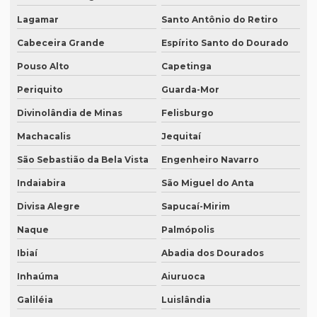
Lagamar
Santo Antônio do Retiro
Serviço de intérprete inglês espanhol
Cabeceira Grande
Espírito Santo do Dourado
Serviço de intérpretes de idiomas
Pouso Alto
Capetinga
Serviço de legendagem
Periquito
Guarda-Mor
Serviço de legendagem de vídeos
Divinolândia de Minas
Felisburgo
Serviço de revisão de artigos científicos
Machacalis
Jequitaí
Serviço de revisão gramatical profissional
São Sebastião da Bela Vista
Engenheiro Navarro
Serviço de revisão de manuscritos literários
Indaiabira
São Miguel do Anta
Serviço de revisão ortográfica
Divisa Alegre
Sapucaí-Mirim
Serviço de revisão de teses e dissertações
Naque
Palmópolis
Ibiaí
Abadia dos Dourados
Serviço de revisão de textos em alemão
Inhaúma
Aiuruoca
Serviço de revisão de textos em árabe
Galiléia
Luislândia
Serviço de revisão de textos em coreano