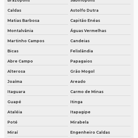
Brazópolis
Sabinópolis
Legendagem de vídeos
Caldas
Astolfo Dutra
Locação de equipamentos para tradução simultânea
Matias Barbosa
Capitão Enéas
Locação sistema infravermelho para tradução simultânea
Montalvânia
Águas Vermelhas
Localização de software
Martinho Campos
Candeias
Melhor empresa de tradução em df
Bicas
Felixlândia
Abre Campo
Papagaios
Melhor empresa de transcrição de áudio whatsapp
Alterosa
Grão Mogol
Melhor tradução simultânea
Joaíma
Areado
O que é degravação de áudio
Itaguara
Carmo de Minas
O que é degravação de vídeo
Guapé
Itinga
O que significa tradução juramentada
Ataléia
Itapagipe
O que significa tradução juramentada em inglês
Poté
Mirabela
O que é tradução juramentada
Miraí
Engenheiro Caldas