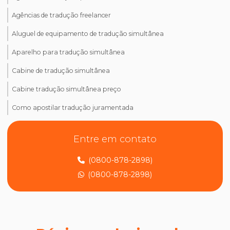
Agências de tradução freelancer
Aluguel de equipamento de tradução simultânea
Aparelho para tradução simultânea
Cabine de tradução simultânea
Cabine tradução simultânea preço
Como apostilar tradução juramentada
Como ativar tradução simultânea no teams
Entre em contato
Como ativar tradução simultânea no zoom
(0800-878-2898)
Como dizer tradução juramentada em inglês
(0800-878-2898)
Como encontrar um tradutor juramentado
Como fazer tradução de artigos científicos
Como fazer tradução juramentada