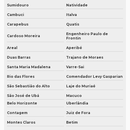
Sumidouro
Natividade
Empresa de tradução de artigos no rio de janeiro
Cambuci
Italva
Empresa de tradução de artigos no rj
Carapebus
Quatis
Empresa de tradução de artigos em porto alegre
Engenheiro Paulo de
Cardoso Moreira
Empresa de tradução de artigos em recife
Frontin
Areal
Aperibé
Empresa de tradução de artigos em sp
Duas Barras
Trajano de Moraes
Empresa de tradução brasil
Santa Maria Madalena
Varre-Sai
Empresa de tradução campinas
Rio das Flores
Comendador Levy Gasparian
Empresa de tradução de documentos
São Sebastião do Alto
Laje do Muriaé
Empresa tradução espanhol
São José de Ubá
Macuco
Empresa de tradução especializada
Belo Horizonte
Uberlândia
Empresa de tradução especializada em brasília
Contagem
Juiz de Fora
Empresa de tradução especializada em recife
Montes Claros
Betim