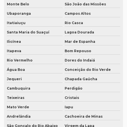
O que é tradução juramentada de um documento
Monte Belo
São João das Missões
O que é tradução simultânea
Ubaporanga
Campos Altos
O que é tradução técnica
Itatiaiuçu
Rio Casca
O que é um tradutor técnico?
Santa Maria do Suaçuí
Lagoa Dourada
Ilicínea
Mar de Espanha
Onde encontrar um tradutor juramentado?
Itapeva
Bom Repouso
Onde fazer tradução de artigos em inglês
Rio Vermelho
Dores do Indaiá
Onde fazer tradução em bh
Água Boa
Conceição do Rio Verde
Onde fazer tradução em campinas
Jequeri
Chapada Gaúcha
Onde fazer tradução em curitiba
Cambuquira
Perdigão
Onde fazer tradução em fortaleza
Teixeiras
Cristais
Onde fazer tradução de inglês jurídico
Mato Verde
Iapu
Onde fazer tradução juramentada em brasília
Andrelândia
Cachoeira de Minas
Onde fazer tradução juramentada no rio de janeiro
São Gonçalo do Rio Abaixo
Virgem da Lapa