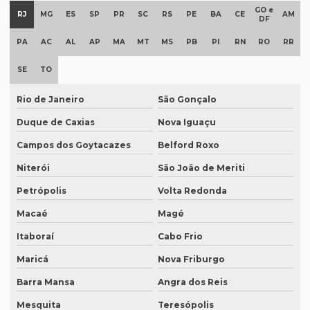
GO e
RJ
MG
ES
SP
PR
SC
RS
PE
BA
CE
AM
DF
Documentos para tradução juramentada
PA
AC
AL
AP
MA
MT
MS
PB
PI
RN
RO
RR
Empresa de degravação de audiência
SE
TO
Empresa de degravação de audiência em brasília
Empresa de degravação de vídeo
Rio de Janeiro
São Gonçalo
Duque de Caxias
Nova Iguaçu
Empresa de degravação de vídeo em BH
Campos dos Goytacazes
Belford Roxo
Empresa de degravação de vídeo em campinas
Niterói
São João de Meriti
Empresa de degravação whatsapp
Petrópolis
Volta Redonda
Empresa de degravação whatsapp em curitiba
Macaé
Magé
Empresa de legendagem
Itaboraí
Cabo Frio
Empresa de legendagem de filmes
Maricá
Nova Friburgo
Empresa de legendagem de filmes em sp
Barra Mansa
Angra dos Reis
Empresa de legendagem em inglês
Mesquita
Teresópolis