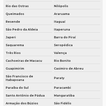
Empresa de legendagem sp
Rio das Ostras
Nilópolis
Empresa de legendagem de vídeos em espanhol
Queimados
Araruama
Empresa que apostila tradução juramentada
Resende
Itaguaí
São Pedro da Aldeia
Itaperuna
Empresa que apostila tradução juramentada em campinas
Japeri
Barra do Piraí
Empresa que apostila tradução juramentada em porto alegre
Saquarema
Seropédica
Empresa que faz tradução juramentada
Três Rios
Valença
Empresa que faz tradução simultânea
Cachoeiras de Macacu
Rio Bonito
Empresa que faz tradução simultânea em curitiba
Guapimirim
Casimiro de Abreu
Empresa que faz tradução simultânea em recife
São Francisco de
Paraty
Itabapoana
Empresa que traduz artigos científicos
Paraíba do Sul
Paracambi
Empresa que traduz artigos científicos em brasília
Santo Antônio de Pádua
Mangaratiba
Empresa que traduz artigos científicos em sp
Armação dos Búzios
São Fidélis