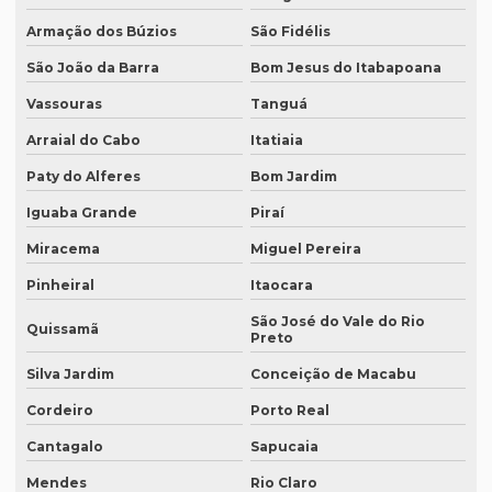
Empresa que traduz textos jurídicos em campinas
Armação dos Búzios
São Fidélis
Empresa que traduz textos jurídicos em fortaleza
São João da Barra
Bom Jesus do Itabapoana
Vassouras
Tanguá
Empresa que transcreve áudios
Arraial do Cabo
Itatiaia
Empresa que transcreve áudios em curitiba
Paty do Alferes
Bom Jardim
Empresa que transcreve áudios em porto alegre
Iguaba Grande
Piraí
Empresa de revisão de textos em espanhol
Miracema
Miguel Pereira
Empresa de revisão de textos em francês
Pinheiral
Itaocara
Empresa de revisão de textos em português
São José do Vale do Rio
Quissamã
Preto
Empresa de revisão de textos técnicos
Silva Jardim
Conceição de Macabu
Empresa de tradução de artigos
Cordeiro
Porto Real
Empresa de tradução de artigos em fortaleza
Cantagalo
Sapucaia
Empresa de tradução de artigos em inglês
Mendes
Rio Claro