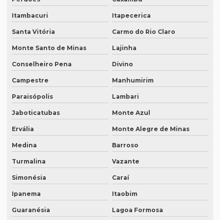
Intérprete inglês espanhol português
Itambacuri
Itapecerica
Intérprete de inglês em porto alegre
Santa Vitória
Carmo do Rio Claro
Intérprete de inglês português
Monte Santo de Minas
Lajinha
Interprete de italiano profissional
Conselheiro Pena
Divino
Campestre
Manhumirim
Intérprete japonês português
Paraisópolis
Lambari
Intérprete juramentado
Jaboticatubas
Monte Azul
Intérprete mandarim português
Ervália
Monte Alegre de Minas
Intérprete de negócios
Medina
Barroso
Intérprete para palestras
Turmalina
Vazante
Intérprete português chinês
Simonésia
Caraí
Intérprete português inglês profissional
Ipanema
Itaobim
Intérprete português japonês
Guaranésia
Lagoa Formosa