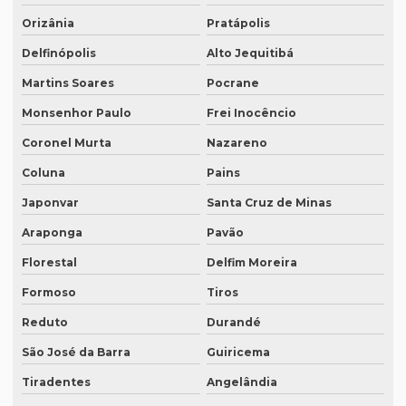
Orizânia
Pratápolis
Quanto custa a tradução de um manual técnico?
Delfinópolis
Alto Jequitibá
Quanto custa traduzir para alemão
Martins Soares
Pocrane
Quanto custa traduzir documentos
Monsenhor Paulo
Frei Inocêncio
Quanto custa traduzir um livro
Coronel Murta
Nazareno
Quanto custa um tradutor juramentado
Coluna
Pains
Quanto custa uma tradução juramentada
Japonvar
Santa Cruz de Minas
Quanto custa uma tradução juramentada em francês
Araponga
Pavão
Quanto custa uma tradução juramentada em italiano
Florestal
Delfim Moreira
Formoso
Tiros
Quem faz tradução de artigos científicos
Reduto
Durandé
Quem faz tradução juramentada em mg
São José da Barra
Guiricema
Quem faz tradução simultânea teams
Tiradentes
Angelândia
Quem faz transcrição de áudio em portugues