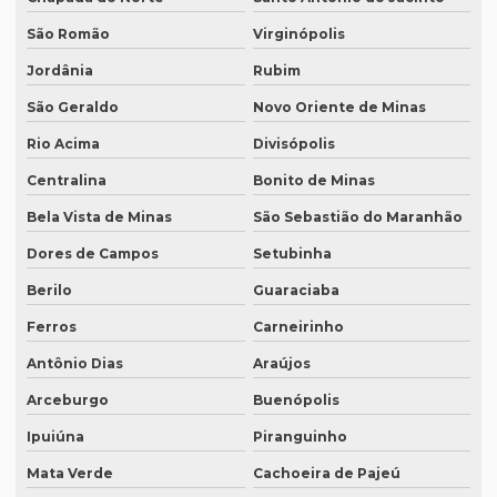
Preço tradução russo
São Romão
Virginópolis
Preço tradução russo português
Jordânia
Rubim
Preço tradução simultânea
São Geraldo
Novo Oriente de Minas
Preço tradução técnica
Rio Acima
Divisópolis
Preço tradutor juramentado
Centralina
Bonito de Minas
Bela Vista de Minas
São Sebastião do Maranhão
Preço de um artigo científico
Dores de Campos
Setubinha
Profissional que realiza a tradução simultânea
Berilo
Guaraciaba
Quais documentos precisam de tradução juramentada
Ferros
Carneirinho
Qual a diferença entre tradução simples para tradução
juramentada?
Antônio Dias
Araújos
Qual é a melhor empresa de tradução em SP?
Arceburgo
Buenópolis
Qual é o preço da tradução simultânea?
Ipuiúna
Piranguinho
Mata Verde
Cachoeira de Pajeú
Qual o preço de uma tradução juramentada italiano?