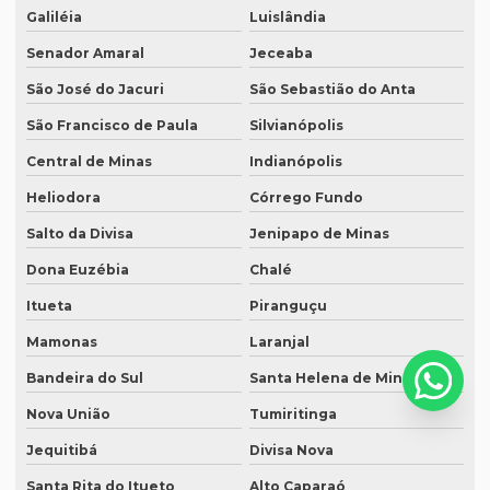
Serviço de revisão de textos em japonês
Galiléia
Luislândia
Serviço de revisão de textos jurídicos
Senador Amaral
Jeceaba
Serviço de revisão de textos em mandarim
São José do Jacuri
São Sebastião do Anta
São Francisco de Paula
Silvianópolis
Serviço de tradução
Central de Minas
Indianópolis
Serviço tradução alemão
Heliodora
Córrego Fundo
Serviço de tradução de artigos cientificos
Salto da Divisa
Jenipapo de Minas
Serviço de tradução de áudio
Dona Euzébia
Chalé
Serviço de tradução campinas
Itueta
Piranguçu
Serviço de tradução certificada
Mamonas
Laranjal
Serviço de tradução de curriculum profissional
Bandeira do Sul
Santa Helena de Minas
Serviço de tradução de documentos
Nova União
Tumiritinga
Serviço de tradução para espanhol
Jequitibá
Divisa Nova
Serviço de tradução para eventos
Santa Rita do Itueto
Alto Caparaó