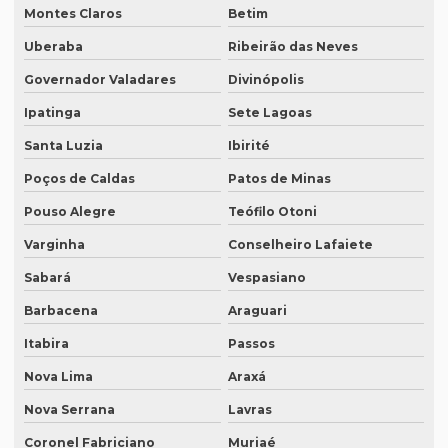
Montes Claros
Betim
Empresa de tradução em ingles
Uberaba
Ribeirão das Neves
Empresa de tradução ingles portugues
Governador Valadares
Divinópolis
Empresa tradução japonês
Ipatinga
Sete Lagoas
Empresa de tradução juramentada
Santa Luzia
Ibirité
Empresa de tradução juramentada para diplomas
Poços de Caldas
Patos de Minas
Empresa de tradução juramentada para diplomas em brasília
Pouso Alegre
Teófilo Otoni
Varginha
Conselheiro Lafaiete
Empresa de tradução juramentada para diplomas em porto
alegre
Sabará
Vespasiano
Empresa de tradução juramentada em inglês
Barbacena
Araguari
Empresa de tradução juramentada em inglês em campinas
Itabira
Passos
Empresa de tradução juramentada em inglês em sp
Nova Lima
Araxá
Empresa de tradução juramentada em italiano
Nova Serrana
Lavras
Empresa de tradução juramentada em italiano em curitiba
Coronel Fabriciano
Muriaé