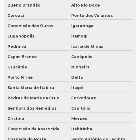
Bueno Brandão
Alto Rio Doce
Preço de tradução de árabe
Coroaci
Ponto dos Volantes
Preço tradução em chinês
Conceição dos Ouros
Igaratinga
Preço tradução para francês
Eugenópolis
Itamogi
Preço tradução francês portugues
Pedralva
Icaraí de Minas
Preço de tradução juramentada
Capim Branco
Canápolis
Preço tradução juramentada alemão
Urucânia
Ninheira
Porto Firme
Delta
Preço tradução juramentada brasil
Santa Maria de Itabira
Itaipé
Preço de tradução juramentada italiano
Pedras de Maria da Cruz
Fervedouro
Preço de tradução e legendagem
Senhora dos Remédios
Capitólio
Preço tradução por página
Cristina
Mercês
Preço tradução por palavra
Conceição da Aparecida
Itabirinha
Preço tradução português inglês
Chapada do Norte
Santo Antônio do Jacinto