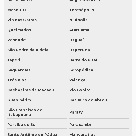
Empresa de legendagem sp
Mesquita
Teresópolis
Empresa de legendagem de vídeos em espanhol
Rio das Ostras
Nilópolis
Empresa que apostila tradução juramentada
Queimados
Araruama
Empresa que apostila tradução juramentada em campinas
Resende
Itaguaí
Empresa que apostila tradução juramentada em porto alegre
São Pedro da Aldeia
Itaperuna
Empresa que faz tradução juramentada
Japeri
Barra do Piraí
Empresa que faz tradução simultânea
Saquarema
Seropédica
Empresa que faz tradução simultânea em curitiba
Três Rios
Valença
Empresa que faz tradução simultânea em recife
Cachoeiras de Macacu
Rio Bonito
Empresa que traduz artigos científicos
Guapimirim
Casimiro de Abreu
São Francisco de
Empresa que traduz artigos científicos em brasília
Paraty
Itabapoana
Empresa que traduz artigos científicos em sp
Paraíba do Sul
Paracambi
Empresa que traduz textos jurídicos
Santo Antônio de Pádua
Mangaratiba