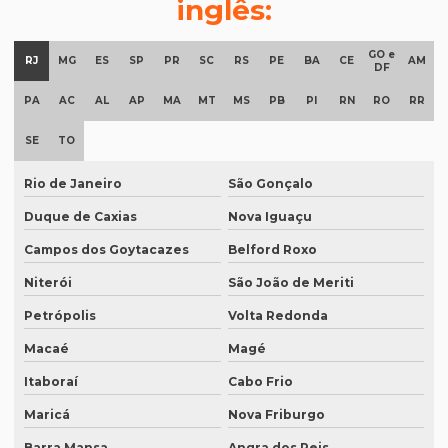
inglês:
Documentos para tradução juramentada
GO e
Empresa de degravação de audiência
RJ
MG
ES
SP
PR
SC
RS
PE
BA
CE
AM
DF
Empresa de degravação de audiência em brasília
PA
AC
AL
AP
MA
MT
MS
PB
PI
RN
RO
RR
Empresa de degravação de vídeo
SE
TO
Empresa de degravação de vídeo em BH
Rio de Janeiro
São Gonçalo
Empresa de degravação de vídeo em campinas
Duque de Caxias
Nova Iguaçu
Empresa de degravação whatsapp
Campos dos Goytacazes
Belford Roxo
Empresa de degravação whatsapp em curitiba
Niterói
São João de Meriti
Empresa de legendagem
Petrópolis
Volta Redonda
Empresa de legendagem de filmes
Macaé
Magé
Empresa de legendagem de filmes em sp
Itaboraí
Cabo Frio
Maricá
Nova Friburgo
Empresa de legendagem em inglês
Barra Mansa
Angra dos Reis