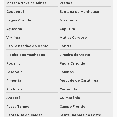
Morada Nova de Minas
Prados
Qual o valor da tradução juramentada
Coqueiral
Santana do Manhuaçu
Qual o valor de tradução por página?
Lagoa Grande
Miradouro
Qual é o valor de um artigo científico
Açucena
Caputira
Quando eu preciso de uma tradução juramentada?
Virgínia
Matias Cardoso
Quanto custa a diária tradução simultânea
São Sebastião do Oeste
Lontra
Quanto custa a diária de um intérprete simultâneo
Riacho dos Machados
Limeira do Oeste
Quanto custa equipamento de tradução simultânea
Rodeiro
Paula Cândido
Quanto custa para fazer uma tradução juramentada
Belo Vale
Tombos
Quanto custa tradução juramentada alemão
Pimenta
Piedade de Caratinga
Quanto custa tradução juramentada espanhol
Rio Novo
Carbonita
Araporã
Guimarânia
Quanto custa tradução juramentada ingles
Passa Tempo
Campo Florido
Quanto custa tradução para o inglês
Santa Rita de Caldas
Santa Bárbara do Leste
Quanto custa tradução por palavra