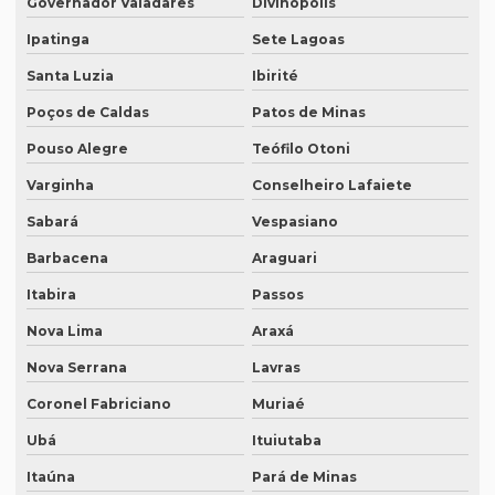
Governador Valadares
Divinópolis
Empresa de tradução juramentada para diplomas
Ipatinga
Sete Lagoas
Empresa de tradução juramentada para diplomas em brasília
Santa Luzia
Ibirité
Empresa de tradução juramentada para diplomas em porto
Poços de Caldas
Patos de Minas
alegre
Pouso Alegre
Teófilo Otoni
Empresa de tradução juramentada em inglês
Varginha
Conselheiro Lafaiete
Empresa de tradução juramentada em inglês em campinas
Sabará
Vespasiano
Empresa de tradução juramentada em inglês em sp
Barbacena
Araguari
Empresa de tradução juramentada em italiano
Itabira
Passos
Empresa de tradução juramentada em italiano em curitiba
Nova Lima
Araxá
Empresa de tradução juramentada em italiano em fortaleza
Nova Serrana
Lavras
Empresa de tradução juramentada rj
Coronel Fabriciano
Muriaé
Ubá
Ituiutaba
Empresa de tradução juramentada sp
Itaúna
Pará de Minas
Empresa de tradução e legendagem