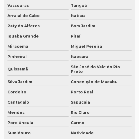
Vassouras
Tanguá
Empresa que transcreve áudios em porto alegre
Arraial do Cabo
Itatiaia
Empresa de revisão de textos em espanhol
Paty do Alferes
Bom Jardim
Empresa de revisão de textos em francês
Iguaba Grande
Piraí
Empresa de revisão de textos em português
Miracema
Miguel Pereira
Empresa de revisão de textos técnicos
Pinheiral
Itaocara
Empresa de tradução de artigos
São José do Vale do Rio
Quissamã
Preto
Empresa de tradução de artigos em fortaleza
Silva Jardim
Conceição de Macabu
Empresa de tradução de artigos em inglês
Cordeiro
Porto Real
Empresa de tradução de artigos no rio de janeiro
Cantagalo
Sapucaia
Empresa de tradução de artigos no rj
Mendes
Rio Claro
Empresa de tradução de artigos em porto alegre
Porciúncula
Carmo
Empresa de tradução de artigos em recife
Sumidouro
Natividade