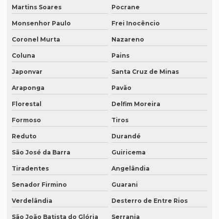
Martins Soares
Pocrane
Quanto custa um tradutor juramentado
Monsenhor Paulo
Frei Inocêncio
Quanto custa uma tradução juramentada
Coronel Murta
Nazareno
Quanto custa uma tradução juramentada em francês
Coluna
Pains
Quanto custa uma tradução juramentada em italiano
Japonvar
Santa Cruz de Minas
Quem faz tradução de artigos científicos
Araponga
Pavão
Quem faz tradução juramentada em mg
Florestal
Delfim Moreira
Formoso
Tiros
Quem faz tradução simultânea teams
Reduto
Durandé
Quem faz transcrição de áudio em portugues
São José da Barra
Guiricema
Rádios para tradução simultânea
Tiradentes
Angelândia
Revisão de artigos científicos
Senador Firmino
Guarani
Revisão gramatical profissional
Verdelândia
Desterro de Entre Rios
Revisão em ingles
São João Batista do Glória
Serrania