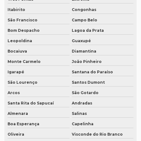
Empresa de tradução simultânea para zoom
Itabirito
Congonhas
Empresa de tradução simultânea para zoom em curitiba
São Francisco
Campo Belo
Empresa de tradução simultânea para zoom em sp
Bom Despacho
Lagoa da Prata
Empresa tradução site
Leopoldina
Guaxupé
Empresa de tradução de sites em inglês
Bocaiuva
Diamantina
Empresa de tradução sp
Monte Carmelo
João Pinheiro
Empresa de tradução técnica
Igarapé
Santana do Paraíso
Empresa de tradução técnica em inglês
São Lourenço
Santos Dumont
Arcos
São Gotardo
Empresa de tradução de textos
Santa Rita do Sapucaí
Andradas
Empresa tradutora juramentada
Almenara
Salinas
Empresa tradutora juramentada em brasília
Boa Esperança
Capelinha
Empresa tradutora juramentada em recife
Oliveira
Visconde do Rio Branco
Empresa de tradutores juramentados