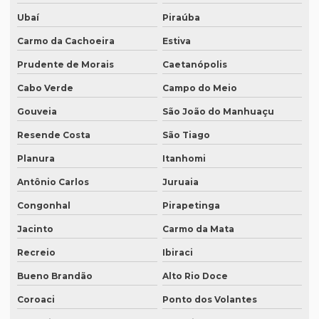
Onde fazer tradução em porto alegre
Ubaí
Piraúba
Onde fazer transcrição de áudio para texto
Carmo da Cachoeira
Estiva
Orçamento inglês tradução
Prudente de Morais
Caetanópolis
Orçamento legendagem
Cabo Verde
Campo do Meio
Preço interpretação simultânea
Gouveia
São João do Manhuaçu
Preço lauda tradução
Resende Costa
São Tiago
Planura
Itanhomi
Preço revisão tradução
Antônio Carlos
Juruaia
Preço tabela tradução inglês
Congonhal
Pirapetinga
Preço para tradução
Jacinto
Carmo da Mata
Preço de tradução de árabe
Recreio
Ibiraci
Preço tradução em chinês
Bueno Brandão
Alto Rio Doce
Preço tradução para francês
Coroaci
Ponto dos Volantes
Preço tradução francês portugues