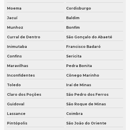
Revisão em ingles tradução
Moema
Cordisburgo
Revisão de manuscritos literários
Jacuí
Baldim
Revisão de teses e dissertações
Munhoz
Bonfim
Revisão de texto acadêmico preço
Curral de Dentro
São Gonçalo do Abaeté
Revisão de texto em inglês preço
Inimutaba
Francisco Badaró
Confins
Sericita
Revisão de textos academicos
Maravilhas
Pedra Bonita
Revisão de textos em alemão
Inconfidentes
Cônego Marinho
Revisão de textos em árabe
Toledo
Iraí de Minas
Revisão de textos em coreano
Claro dos Poções
São Pedro dos Ferros
Revisão de textos em espanhol
Guidoval
São Roque de Minas
Revisão de textos em francês
Lassance
Coimbra
Revisão de textos em inglês
Pintópolis
São João do Oriente