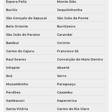
Espera Feliz
Monte Sião
Intérprete de coreano em são paulo
Buritis
Jequitinhonha
Intérprete de espanhol em brasília
São Gonçalo do Sapucaí
São João da Ponte
Intérprete de espanhol em campinas
Belo Oriente
Buritizeiro
São João do Paraíso
Carandaí
Intérprete de espanhol em curitiba
Bambuí
Corinto
Intérprete de espanhol em porto alegre
Carmo do Cajuru
Francisco Sá
Intérprete para eventos
Raul Soares
Conceição do Mato Dentro
Intérprete de inglês em campinas
Inhapim
Abaeté
Intérprete de inglês em curitiba
Ibiá
Serro
Intérprete inglês espanhol português
Muzambinho
Paraguaçu
Intérprete de inglês em porto alegre
Perdões
Caxambu
Intérprete de inglês português
Itambacuri
Itapecerica
Interprete de italiano profissional
Santa Vitória
Carmo do Rio Claro