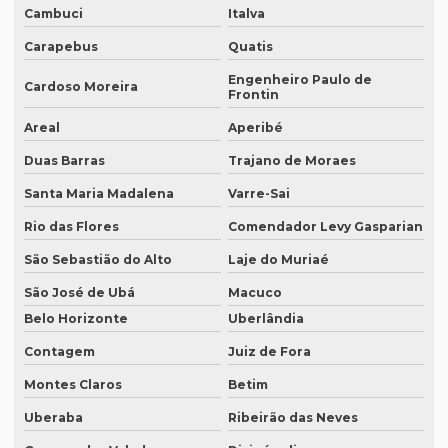
Empresa de tradução de artigos em sp
Cambuci
Italva
Empresa de tradução brasil
Carapebus
Quatis
Empresa de tradução campinas
Engenheiro Paulo de
Cardoso Moreira
Frontin
Empresa de tradução de documentos
Areal
Aperibé
Empresa tradução espanhol
Duas Barras
Trajano de Moraes
Empresa de tradução especializada
Santa Maria Madalena
Varre-Sai
Empresa de tradução especializada em brasília
Rio das Flores
Comendador Levy Gasparian
Empresa de tradução especializada em recife
São Sebastião do Alto
Laje do Muriaé
São José de Ubá
Macuco
Empresa de tradução para eventos
Belo Horizonte
Uberlândia
Empresa de tradução em ingles
Contagem
Juiz de Fora
Empresa de tradução ingles portugues
Montes Claros
Betim
Empresa tradução japonês
Uberaba
Ribeirão das Neves
Empresa de tradução juramentada