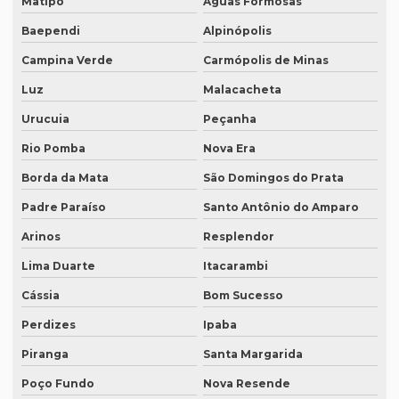
Intérprete profissional de japonês
Matipó
Águas Formosas
Baependi
Alpinópolis
Intérprete remoto
Campina Verde
Carmópolis de Minas
Intérprete para reuniões
Luz
Malacacheta
Intérprete para seminários
Urucuia
Peçanha
Intérprete simultâneo em bh
Rio Pomba
Nova Era
Intérprete simultâneo espanhol em bh
Borda da Mata
São Domingos do Prata
Intérprete simultâneo espanhol rio de janeiro
Padre Paraíso
Santo Antônio do Amparo
Intérprete simultâneo inglês em bh
Arinos
Resplendor
Intérprete simultâneo inglês rj
Lima Duarte
Itacarambi
Intérprete de videoconferência
Cássia
Bom Sucesso
Intérprete para webinars
Perdizes
Ipaba
Intérprete para workshops
Piranga
Santa Margarida
Poço Fundo
Nova Resende
Intérpretes para conferências