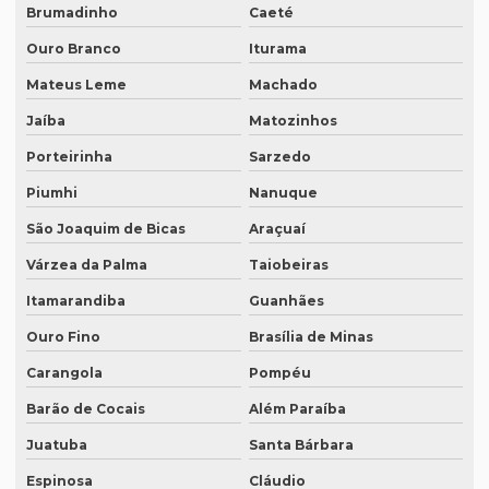
Brumadinho
Caeté
Empresa de tradutores juramentados em brasília
Ouro Branco
Iturama
Empresa de tradutores juramentados em fortaleza
Mateus Leme
Machado
Empresa de transcrição de audio
Jaíba
Matozinhos
Empresas especializadas em tradução
Porteirinha
Sarzedo
Empresas que fazem tradução
Piumhi
Nanuque
Empresas que fazem tradução juramentada
São Joaquim de Bicas
Araçuaí
Várzea da Palma
Taiobeiras
Empresas que fazem tradução técnica
Itamarandiba
Guanhães
Empresas que prestam serviço de tradução
Ouro Fino
Brasília de Minas
Empresas de tradução de artigos científicos em inglês
Carangola
Pompéu
Empresas de tradução em curitiba
Barão de Cocais
Além Paraíba
Empresas de tradução online
Juatuba
Santa Bárbara
Empresas de tradução porto alegre
Espinosa
Cláudio