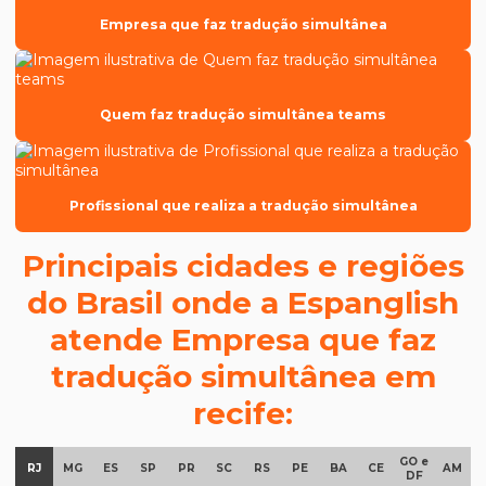
Empresa que faz tradução simultânea
Como tirar o visto para europa
Como traduzir texto jurídico?
Quem faz tradução simultânea teams
Como traduzir um documento pdf
Cotar preço de tradução
Degravação inglês
Profissional que realiza a tradução simultânea
Degravação judicial
Principais cidades e regiões
Degravação judicial de áudio
do Brasil onde a Espanglish
Degravação tradução
atende Empresa que faz
Documentos para tradução juramentada
tradução simultânea em
Empresa de degravação de audiência
recife:
Empresa de degravação de audiência em brasília
GO e
Empresa de degravação de vídeo
RJ
MG
ES
SP
PR
SC
RS
PE
BA
CE
AM
DF