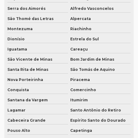
Revisão de textos jurídicos
Serra dos Aimorés
Alfredo Vasconcelos
Revisão de textos em mandarim
São Thomé das Letras
Alpercata
Revisão de textos em português
Montezuma
Riachinho
Revisão de textos técnicos
Dionísio
Estrela do Sul
Revisão de trabalhos acadêmicos
Iguatama
Careaçu
Serviço de degravação de audio
São Vicente de Minas
Bom Jardim de Minas
Serviço de degravação de áudio em texto
Santa Rita de Minas
São Tomás de Aquino
Nova Porteirinha
Piracema
Serviço de degravação em espanhol
Conquista
Comercinho
Serviço de intérprete inglês espanhol
Santana da Vargem
Itumirim
Serviço de intérpretes de idiomas
Lagamar
Santo Antônio do Retiro
Serviço de legendagem
Cabeceira Grande
Espírito Santo do Dourado
Serviço de legendagem de vídeos
Pouso Alto
Capetinga
Serviço de revisão de artigos científicos