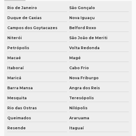
Empresa de degravação de vídeo em campinas
Rio de Janeiro
São Gonçalo
Duque de Caxias
Nova Iguaçu
Empresa de degravação whatsapp
Campos dos Goytacazes
Belford Roxo
Empresa de degravação whatsapp em curitiba
Niterói
São João de Meriti
Empresa de legendagem
Petrópolis
Volta Redonda
Empresa de legendagem de filmes
Macaé
Magé
Empresa de legendagem de filmes em sp
Itaboraí
Cabo Frio
Empresa de legendagem em inglês
Maricá
Nova Friburgo
Empresa de legendagem sp
Barra Mansa
Angra dos Reis
Empresa de legendagem de vídeos em espanhol
Mesquita
Teresópolis
Empresa que apostila tradução juramentada
Rio das Ostras
Nilópolis
Empresa que apostila tradução juramentada em campinas
Queimados
Araruama
Empresa que apostila tradução juramentada em porto alegre
Resende
Itaguaí