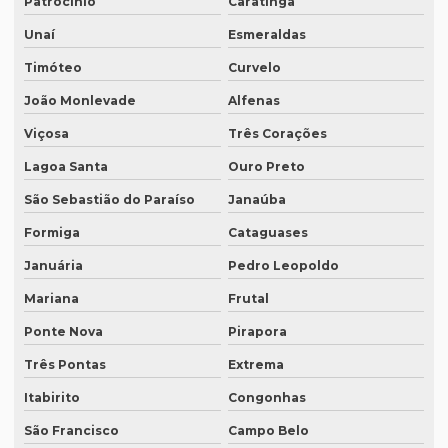
Patrocínio
Caratinga
Empresa de tradução de patentes em curitiba
Unaí
Esmeraldas
Timóteo
Curvelo
Empresa de tradução de patentes em porto alegre
João Monlevade
Alfenas
Empresa de tradução profissional
Viçosa
Três Corações
Empresa tradução rio de janeiro
Lagoa Santa
Ouro Preto
Empresa de tradução rj
São Sebastião do Paraíso
Janaúba
Empresa de tradução em são paulo
Formiga
Cataguases
Empresa de tradução simultanea
Januária
Pedro Leopoldo
Empresa de tradução simultanea sp
Mariana
Frutal
Empresa de tradução simultânea para teams
Ponte Nova
Pirapora
Empresa de tradução simultânea para teams em campinas
Três Pontas
Extrema
Empresa de tradução simultânea para teams em recife
Itabirito
Congonhas
Empresa de tradução simultânea para zoom
São Francisco
Campo Belo