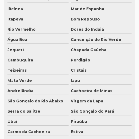
Ilicínea
Mar de Espanha
Onde fazer tradução em bh
Itapeva
Bom Repouso
Onde fazer tradução em campinas
Rio Vermelho
Dores do Indaiá
Onde fazer tradução em curitiba
Água Boa
Conceição do Rio Verde
Onde fazer tradução em fortaleza
Jequeri
Chapada Gaúcha
Onde fazer tradução de inglês jurídico
Cambuquira
Perdigão
Onde fazer tradução juramentada em brasília
Teixeiras
Cristais
Onde fazer tradução juramentada no rio de janeiro
Mato Verde
Iapu
Onde fazer tradução juramentada no rj
Andrelândia
Cachoeira de Minas
Onde fazer tradução juramentada em porto alegre
São Gonçalo do Rio Abaixo
Virgem da Lapa
Onde fazer tradução juramentada em recife
Serra do Salitre
São Gonçalo do Pará
Ubaí
Piraúba
Onde fazer tradução juramentada em sp
Carmo da Cachoeira
Estiva
Onde fazer tradução em porto alegre