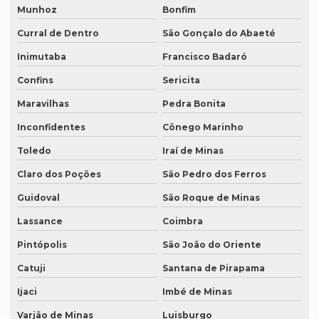
Munhoz
Bonfim
Revisão de manuscritos literários
Curral de Dentro
São Gonçalo do Abaeté
Revisão de teses e dissertações
Inimutaba
Francisco Badaró
Revisão de texto acadêmico preço
Confins
Sericita
Revisão de texto em inglês preço
Maravilhas
Pedra Bonita
Revisão de textos academicos
Inconfidentes
Cônego Marinho
Revisão de textos em alemão
Toledo
Iraí de Minas
Revisão de textos em árabe
Claro dos Poções
São Pedro dos Ferros
Revisão de textos em coreano
Guidoval
São Roque de Minas
Lassance
Coimbra
Revisão de textos em espanhol
Pintópolis
São João do Oriente
Revisão de textos em francês
Catuji
Santana de Pirapama
Revisão de textos em inglês
Ijaci
Imbé de Minas
Revisão de textos em japonês
Varjão de Minas
Luisburgo