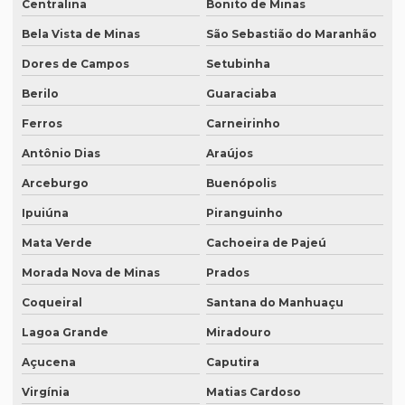
Centralina
Bonito de Minas
Preço de um artigo científico
Bela Vista de Minas
São Sebastião do Maranhão
Profissional que realiza a tradução simultânea
Dores de Campos
Setubinha
Quais documentos precisam de tradução juramentada
Berilo
Guaraciaba
Qual a diferença entre tradução simples para tradução
Ferros
Carneirinho
juramentada?
Antônio Dias
Araújos
Qual é a melhor empresa de tradução em SP?
Arceburgo
Buenópolis
Qual é o preço da tradução simultânea?
Ipuiúna
Piranguinho
Qual o preço de uma tradução juramentada italiano?
Mata Verde
Cachoeira de Pajeú
Qual o valor da tradução juramentada
Morada Nova de Minas
Prados
Qual o valor de tradução por página?
Coqueiral
Santana do Manhuaçu
Qual é o valor de um artigo científico
Lagoa Grande
Miradouro
Quando eu preciso de uma tradução juramentada?
Açucena
Caputira
Quanto custa a diária tradução simultânea
Virgínia
Matias Cardoso