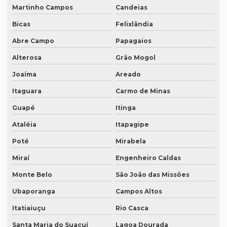
Melhor empresa de transcrição de áudio whatsapp
Martinho Campos
Candeias
Bicas
Felixlândia
Melhor tradução simultânea
Abre Campo
Papagaios
O que é degravação de áudio
Alterosa
Grão Mogol
O que é degravação de vídeo
Joaíma
Areado
O que significa tradução juramentada
Itaguara
Carmo de Minas
O que significa tradução juramentada em inglês
Guapé
Itinga
O que é tradução juramentada
Ataléia
Itapagipe
O que é tradução juramentada de um documento
Poté
Mirabela
O que é tradução simultânea
Miraí
Engenheiro Caldas
O que é tradução técnica
Monte Belo
São João das Missões
O que é um tradutor técnico?
Ubaporanga
Campos Altos
Onde encontrar um tradutor juramentado?
Itatiaiuçu
Rio Casca
Santa Maria do Suaçuí
Lagoa Dourada
Onde fazer tradução de artigos em inglês