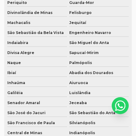
Periquito
Guarda-Mor
Serviço de revisão gramatical profissional
Divinolândia de Minas
Felisburgo
Serviço de revisão de manuscritos literários
Machacalis
Jequitaí
Serviço de revisão ortográfica
São Sebastião da Bela Vista
Engenheiro Navarro
Serviço de revisão de teses e dissertações
Indaiabira
São Miguel do Anta
Serviço de revisão de textos em alemão
Divisa Alegre
Sapucaí-Mirim
Naque
Palmópolis
Serviço de revisão de textos em árabe
Ibiaí
Abadia dos Dourados
Serviço de revisão de textos em coreano
Inhaúma
Aiuruoca
Serviço de revisão de textos em japonês
Galiléia
Luislândia
Serviço de revisão de textos jurídicos
Senador Amaral
Jeceaba
Serviço de revisão de textos em mandarim
São José do Jacuri
São Sebastião do Anta
Serviço de tradução
São Francisco de Paula
Silvianópolis
Serviço tradução alemão
Central de Minas
Indianópolis