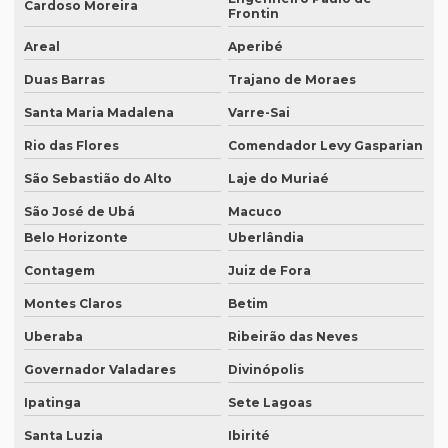
Cardoso Moreira
Empresa de tradução brasil
Frontin
Areal
Aperibé
Empresa de tradução campinas
Duas Barras
Trajano de Moraes
Empresa de tradução de documentos
Santa Maria Madalena
Varre-Sai
Empresa tradução espanhol
Rio das Flores
Comendador Levy Gasparian
Empresa de tradução especializada
São Sebastião do Alto
Laje do Muriaé
Empresa de tradução especializada em brasília
São José de Ubá
Macuco
Empresa de tradução especializada em recife
Belo Horizonte
Uberlândia
Empresa de tradução para eventos
Contagem
Juiz de Fora
Empresa de tradução em ingles
Montes Claros
Betim
Uberaba
Ribeirão das Neves
Empresa de tradução ingles portugues
Governador Valadares
Divinópolis
Empresa tradução japonês
Ipatinga
Sete Lagoas
Empresa de tradução juramentada
Santa Luzia
Ibirité
Empresa de tradução juramentada para diplomas