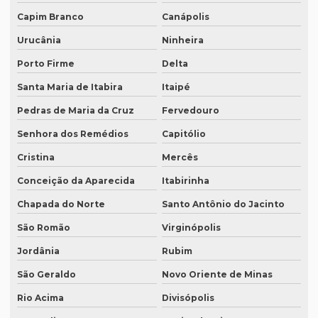
Preço de tradução juramentada
Capim Branco
Canápolis
Preço tradução juramentada alemão
Urucânia
Ninheira
Preço tradução juramentada brasil
Porto Firme
Delta
Preço de tradução juramentada italiano
Santa Maria de Itabira
Itaipé
Preço de tradução e legendagem
Pedras de Maria da Cruz
Fervedouro
Preço tradução por página
Senhora dos Remédios
Capitólio
Preço tradução por palavra
Cristina
Mercês
Preço tradução português inglês
Conceição da Aparecida
Itabirinha
Chapada do Norte
Santo Antônio do Jacinto
Preço tradução russo
São Romão
Virginópolis
Preço tradução russo português
Jordânia
Rubim
Preço tradução simultânea
São Geraldo
Novo Oriente de Minas
Preço tradução técnica
Rio Acima
Divisópolis
Preço tradutor juramentado