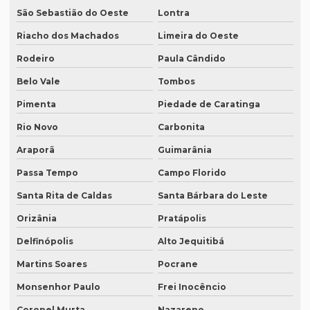
São Sebastião do Oeste
Lontra
Quanto custa a diária de um intérprete simultâneo
Riacho dos Machados
Limeira do Oeste
Quanto custa equipamento de tradução simultânea
Rodeiro
Paula Cândido
Quanto custa para fazer uma tradução juramentada
Belo Vale
Tombos
Quanto custa tradução juramentada alemão
Pimenta
Piedade de Caratinga
Quanto custa tradução juramentada espanhol
Rio Novo
Carbonita
Quanto custa tradução juramentada ingles
Araporã
Guimarânia
Quanto custa tradução para o inglês
Passa Tempo
Campo Florido
Quanto custa tradução por palavra
Santa Rita de Caldas
Santa Bárbara do Leste
Quanto custa a tradução de um manual técnico?
Orizânia
Pratápolis
Quanto custa traduzir para alemão
Delfinópolis
Alto Jequitibá
Quanto custa traduzir documentos
Martins Soares
Pocrane
Monsenhor Paulo
Frei Inocêncio
Quanto custa traduzir um livro
Coronel Murta
Nazareno