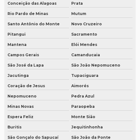
Conceição das Alagoas
Prata
Empresas de transcrição de áudio para -texto
Rio Pardo de Minas
Mutum
Equipamento para tradução simultanea
Santo Antônio do Monte
Novo Cruzeiro
Equipamento de tradução simultânea portátil
Pitangui
Sacramento
Equipamento tradução simultanea preço
Mantena
Elói Mendes
Equipamentos para interpretação simultânea
Campos Gerais
Camanducaia
Equipamentos necessários para tradução simultânea
São José da Lapa
São João Nepomuceno
Equipamentos de tradução simultânea sp
Jacutinga
Tupaciguara
Interpretação simultânea
Coração de Jesus
Aimorés
Nepomuceno
Pedra Azul
Intérprete alemão profissional
Minas Novas
Paraopeba
Intérprete chinês português
Espera Feliz
Monte Sião
Intérprete para congressos
Buritis
Jequitinhonha
Intérprete consecutivo
São Gonçalo do Sapucaí
São João da Ponte