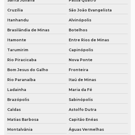
Santa Juliana
Passa Quatro
Lauda de tradução
Cruzília
São João Evangelista
Legendagem em espanhol
Itanhandu
Alvinópolis
Brasilândia de Minas
Botelhos
Legendagem em inglês
Itamonte
Entre Rios de Minas
Legendagem em português
Tarumirim
Capinópolis
Legendagem preço por minuto
Rio Piracicaba
Nova Ponte
Legendagem profissional
Bom Jesus do Galho
Fronteira
Legendagem rio de janeiro
Rio Paranaíba
Itaú de Minas
Legendagem de vídeos
Ladainha
Maria da Fé
Locação de equipamentos para tradução simultânea
Brazópolis
Sabinópolis
Locação sistema infravermelho para tradução simultânea
Caldas
Astolfo Dutra
Localização de software
Matias Barbosa
Capitão Enéas
Melhor empresa de tradução em df
Montalvânia
Águas Vermelhas