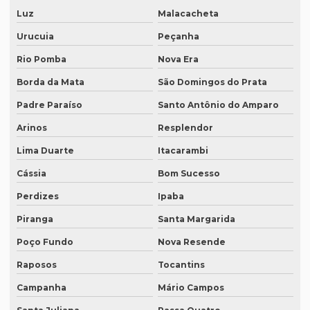
Intérprete remoto
Luz
Malacacheta
Intérprete para reuniões
Urucuia
Peçanha
Intérprete para seminários
Rio Pomba
Nova Era
Intérprete simultâneo em bh
Borda da Mata
São Domingos do Prata
Padre Paraíso
Santo Antônio do Amparo
Intérprete simultâneo espanhol em bh
Arinos
Resplendor
Intérprete simultâneo espanhol rio de janeiro
Lima Duarte
Itacarambi
Intérprete simultâneo inglês em bh
Cássia
Bom Sucesso
Intérprete simultâneo inglês rj
Perdizes
Ipaba
Intérprete de videoconferência
Piranga
Santa Margarida
Intérprete para webinars
Poço Fundo
Nova Resende
Intérprete para workshops
Raposos
Tocantins
Intérpretes para conferências
Campanha
Mário Campos
Intérpretes para eventos corporativos