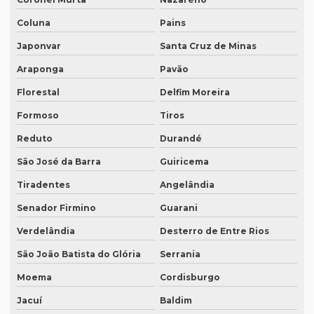
Quanto custa um tradutor juramentado
Coluna
Pains
Quanto custa uma tradução juramentada
Japonvar
Santa Cruz de Minas
Quanto custa uma tradução juramentada em francês
Araponga
Pavão
Quanto custa uma tradução juramentada em italiano
Florestal
Delfim Moreira
Quem faz tradução de artigos científicos
Formoso
Tiros
Quem faz tradução juramentada em mg
Reduto
Durandé
Quem faz tradução simultânea teams
São José da Barra
Guiricema
Quem faz transcrição de áudio em portugues
Tiradentes
Angelândia
Rádios para tradução simultânea
Senador Firmino
Guarani
Revisão de artigos científicos
Verdelândia
Desterro de Entre Rios
São João Batista do Glória
Serrania
Revisão gramatical profissional
Moema
Cordisburgo
Revisão em ingles
Jacuí
Baldim
Revisão em ingles tradução