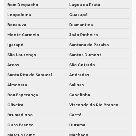
Bom Despacho
Lagoa da Prata
Empresa de tradução simultânea para zoom em curitiba
Leopoldina
Guaxupé
Empresa de tradução simultânea para zoom em sp
Bocaiuva
Diamantina
Empresa tradução site
Monte Carmelo
João Pinheiro
Empresa de tradução de sites em inglês
Igarapé
Santana do Paraíso
Empresa de tradução sp
São Lourenço
Santos Dumont
Empresa de tradução técnica
Arcos
São Gotardo
Empresa de tradução técnica em inglês
Santa Rita do Sapucaí
Andradas
Empresa de tradução de textos
Almenara
Salinas
Empresa tradutora juramentada
Boa Esperança
Capelinha
Empresa tradutora juramentada em brasília
Oliveira
Visconde do Rio Branco
Empresa tradutora juramentada em recife
Brumadinho
Caeté
Ouro Branco
Iturama
Empresa de tradutores juramentados
Mateus Leme
Machado