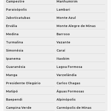
Campestre
Manhumirim
Intérprete juramentado
Paraisópolis
Lambari
Intérprete mandarim português
Jaboticatubas
Monte Azul
Intérprete de negócios
Ervália
Monte Alegre de Minas
Intérprete para palestras
Medina
Barroso
Intérprete português chinês
Turmalina
Vazante
Simonésia
Caraí
Intérprete português inglês profissional
Ipanema
Itaobim
Intérprete português japonês
Guaranésia
Lagoa Formosa
Intérprete português mandarim
Manga
Varzelândia
Intérprete profissional coreano português
Presidente Olegário
Carlos Chagas
Intérprete profissional em eventos
Matipó
Águas Formosas
Intérprete profissional de francês
Baependi
Alpinópolis
Intérprete profissional de japonês
Campina Verde
Carmópolis de Minas