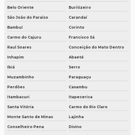
Intérprete de coreano em são paulo
Belo Oriente
Buritizeiro
Intérprete de espanhol em brasília
São João do Paraíso
Carandaí
Intérprete de espanhol em campinas
Bambuí
Corinto
Intérprete de espanhol em curitiba
Carmo do Cajuru
Francisco Sá
Intérprete de espanhol em porto alegre
Raul Soares
Conceição do Mato Dentro
Intérprete para eventos
Inhapim
Abaeté
Intérprete de inglês em campinas
Ibiá
Serro
Muzambinho
Paraguaçu
Intérprete de inglês em curitiba
Perdões
Caxambu
Intérprete inglês espanhol português
Itambacuri
Itapecerica
Intérprete de inglês em porto alegre
Santa Vitória
Carmo do Rio Claro
Intérprete de inglês português
Monte Santo de Minas
Lajinha
Interprete de italiano profissional
Conselheiro Pena
Divino
Intérprete japonês português