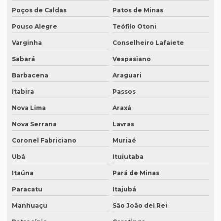
Poços de Caldas
Patos de Minas
Empresa de tradução juramentada para diplomas em brasília
Pouso Alegre
Teófilo Otoni
Empresa de tradução juramentada para diplomas em porto
alegre
Varginha
Conselheiro Lafaiete
Sabará
Vespasiano
Empresa de tradução juramentada em inglês
Barbacena
Araguari
Empresa de tradução juramentada em inglês em campinas
Itabira
Passos
Empresa de tradução juramentada em inglês em sp
Nova Lima
Araxá
Empresa de tradução juramentada em italiano
Nova Serrana
Lavras
Empresa de tradução juramentada em italiano em curitiba
Coronel Fabriciano
Muriaé
Empresa de tradução juramentada em italiano em fortaleza
Ubá
Ituiutaba
Empresa de tradução juramentada rj
Itaúna
Pará de Minas
Empresa de tradução juramentada sp
Paracatu
Itajubá
Empresa de tradução e legendagem
Manhuaçu
São João del Rei
Empresa de tradução de patentes