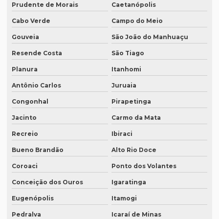
Prudente de Morais
Caetanópolis
Onde fazer transcrição de áudio para texto
Cabo Verde
Campo do Meio
Orçamento inglês tradução
Gouveia
São João do Manhuaçu
Orçamento legendagem
Resende Costa
São Tiago
Preço interpretação simultânea
Planura
Itanhomi
Preço lauda tradução
Antônio Carlos
Juruaia
Preço revisão tradução
Congonhal
Pirapetinga
Preço tabela tradução inglês
Jacinto
Carmo da Mata
Preço para tradução
Recreio
Ibiraci
Preço de tradução de árabe
Bueno Brandão
Alto Rio Doce
Coroaci
Ponto dos Volantes
Preço tradução em chinês
Conceição dos Ouros
Igaratinga
Preço tradução para francês
Eugenópolis
Itamogi
Preço tradução francês portugues
Pedralva
Icaraí de Minas