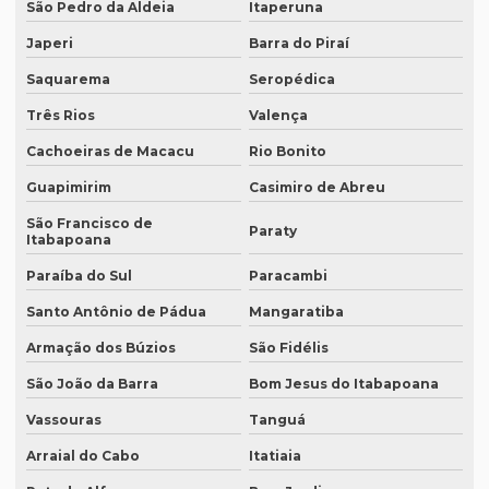
São Pedro da Aldeia
Itaperuna
Empresa que faz tradução juramentada
Japeri
Barra do Piraí
Empresa que faz tradução simultânea
Saquarema
Seropédica
Empresa que faz tradução simultânea em curitiba
Três Rios
Valença
Empresa que faz tradução simultânea em recife
Cachoeiras de Macacu
Rio Bonito
Empresa que traduz artigos científicos
Guapimirim
Casimiro de Abreu
Empresa que traduz artigos científicos em brasília
São Francisco de
Paraty
Itabapoana
Empresa que traduz artigos científicos em sp
Paraíba do Sul
Paracambi
Empresa que traduz textos jurídicos
Santo Antônio de Pádua
Mangaratiba
Empresa que traduz textos jurídicos em campinas
Armação dos Búzios
São Fidélis
Empresa que traduz textos jurídicos em fortaleza
São João da Barra
Bom Jesus do Itabapoana
Empresa que transcreve áudios
Vassouras
Tanguá
Empresa que transcreve áudios em curitiba
Arraial do Cabo
Itatiaia
Empresa que transcreve áudios em porto alegre